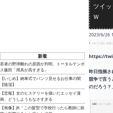
ツイッ
Ｗ
2023/6/26 
1
それでも動く名無
新着
https://tw
若者の野球離れの原因が判明。トータルテンボ
ス藤田「用具が高すぎる」
昨日指摘さ
【いじめ】納車式でパンツ見せるお仕事の闇
競争で言う
【陰湿】
のだろう？
【悲報】女のヒステリーを描いたエッセイ漫
画、どうしようもなさすぎる
346
それでも動く
【画像】JK「この髪型で学校行ったら教師に就