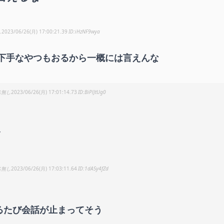
し
2023/06/26(月) 17:00:21.39
iHzNF9wya
下手なやつもおるから一概には言えんな
名無し
2023/06/26(月) 17:01:14.73
BiPlJtUg0
名無し
2023/06/26(月) 17:03:11.64
1dASy4fZd
るたび会話が止まってそう