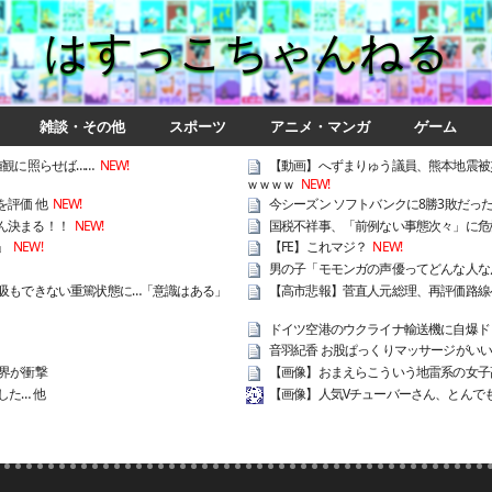
はすっこちゃんねる
雑談・その他
スポーツ
アニメ・マンガ
ゲーム
観に照らせば……
NEW!
【動画】へずまりゅう議員、熊本地震被災
ｗｗｗｗ
NEW!
評価 他
NEW!
今シーズン ソフトバンクに8勝3敗だっ
ん決まる！！
NEW!
国税不祥事、「前例ない事態次々」に危
」
NEW!
【FE】これマジ？
NEW!
男の子「モモンガの声優ってどんな人な
吸もできない重篤状態に…「意識はある」
【高市悲報】菅直人元総理、再評価路線
ドイツ空港のウクライナ輸送機に自爆ド
音羽紀香 お股ぱっくりマッサージがい
界が衝撃
【画像】おまえらこういう地雷系の女子
た… 他
【画像】人気Vチューバーさん、とんで