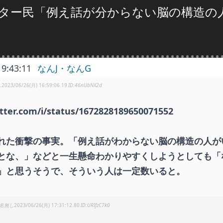
ター民「例え話が分からない脳の構造の
19:43:11
なんJ・なんG
し
2023/06/26(月) 16:59:06.19
46nUbNX2d
itter.com/i/status/1672828189650071552
れた衝撃の事実。「例え話がわからない脳の構造の人が
とな、」などと一生懸命わかりやすくしようとしても「
」と思うそうで、そういう人は一定数いると。
名無し
2023/06/26(月) 17:31:12.80
URIfzC7k0