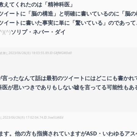
教えてくれたのは「精神科医」
ツイートに「脳の構造」と明確に書いているのに「脳の
ツイートに書いた事実に単に「驚いている」のであって
)(^)
ソリプ・ネバー・ダイ
名無し
2023/06/26(月) 18:03:55.89
G8fWGWDd0
が言ったなんて話は最初のツイートにはどこにも書かれ
科医が思いつきでありもしない嘘を言ってる可能性もあ
し
2023/06/26(月) 17:02:04.74
3vw5UAtEd
ます。他の方も指摘されていますがASD・いわゆるア