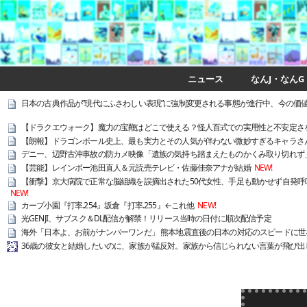
ニュース
なんJ・なんG
日本の古典作品が”現代にふさわしい表現”に強制変更される事態が進行中、今の価値
【ドラクエウォーク】魔力の宝鞭はどこで使える？怪人百式での実用性と不安定さを
【朗報】ドラゴンボール史上、最も実力とその人気が伴わない微妙すぎるキャラさ
デニー、辺野古沖事故の防カメ映像「遺族の気持ち踏まえたものかくみ取り切れず
【芸能】レインボー池田直人＆元読売テレビ・佐藤佳奈アナが結婚
NEW!
【衝撃】京大病院で正常な脳組織を誤摘出された50代女性、手足も動かせず自発呼
NEW!
カープ小園『打率.254』坂倉『打率.255』←これ他
NEW!
光GENJI、サブスク＆DL配信が解禁！リリース当時の日付に順次配信予定
海外「日本よ、お前がナンバーワンだ」 熊本地震直後の日本の対応のスピードに世
36歳の彼女と結婚したいのに、家族が猛反対。家族から信じられない言葉が飛び出し