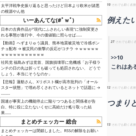
10
それでも動く名無
太平洋戦争史振り返ると思ったけど日本より欧米が諸悪
の根源やん他
例えた
いーあんてな(#ﾟｗﾟ)
日本の古典作品が”現代にふさわしい表現”に強制変更さ
れる事態が進行中、今の価値観に照らせば……
27
それでも動く
【動画】へずまりゅう議員、熊本地震被災地で冷感ポン
チョ配布 → 被災民の衝撃の反応がコチラ → ｗｗｗｗｗ
ｗｗｗｗｗｗｗｗｗｗｗ
>>10
社民党 福島みずほ党首、国旗損壊罪に危機感「お子様ラ
これはあ
ンチの日の丸は折っても破っても処罰されない、 どうで
しょう。本当にそうなのか」
【悲報】蓮舫さん、Xリポスト欄が高市批判の「オール
スター状態」で埋め尽くされているとネットで話題に →
12
それでも動く名無
………
つまり
国連が事実上の機能停止に陥りつつあると関係者が告
白、特に役に立たないくせに高給だけ毟り取った結
果……
まとめチェッカー 総合
13
それでも動く名無
まとめチェッカーは閉鎖しました。RSSの解除をお願い