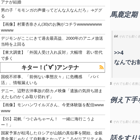
アナが結婚
男の子「モモンガの声優ってどんな人なんだろ」→ググ
馬鹿定期
る
【画像】村重杏奈さん(30)のお胸がコチラwwwwwwww
wwww
64
それでも動く
デジモンがここにきて過去最高益、2000年のアニメ放送
当時を上回る
>>4
【東大調査】「外国人受け入れ反対」大幅増 若い世代
で多く
なんでお
キター！(ﾟ∀ﾟ)アンテナ
国税不祥事、「前例ない事態次々」に危機感 「パパ
活」、情報漏えいも
5
それでも動く名無
デニー、辺野古沖事故の防カメ映像「遺族の気持ち踏ま
えたものかくみ取り切れず」
例え下手
【画像】モンハンワイルズさん、今更体験版を配信www
www
【SS】花帆「つぐみちゃーん！ 一緒に海行こうよ
6
それでも動く名無
ー！」
国家予算が枯渇したロシアが山賊の真似事を開始、金銀
話をすり
貴金属じゃなくて自動車とかってところがリアリティあ