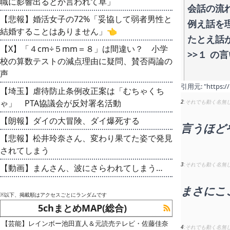
職に影響出るとか言われて草」
会話の流
【悲報】婚活女子の72%「妥協して弱者男性と
例え話を
結婚することはありません」👈
たとえ話
【X】「４cm÷５mm＝８」は間違い？ 小学
>>１
の言
校の算数テストの減点理由に疑問、賛否両論の
声
引用元:
"https:/
【埼玉】虐待防止条例改正案は「むちゃくち
ゃ」 PTA協議会が反対署名活動
2
それでも動く名無
【朗報】ダイの大冒険、ダイ爆死する
言うほど
【悲報】松井玲奈さん、変わり果てた姿で発見
されてしまう
3
それでも動く名無
【動画】まんさん、波にさらわれてしまう…
まさにこ
※以下、掲載順はアクセスごとにランダムです
5chまとめMAP(総合)
【芸能】レインボー池田直人＆元読売テレビ・佐藤佳奈
4
それでも動く名無