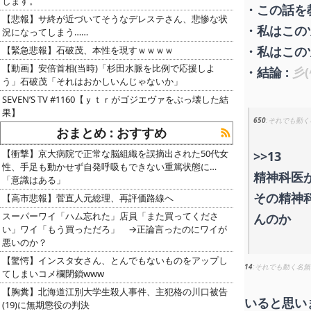
します。
・この話を
【悲報】サ終が近づいてそうなデレステさん、悲惨な状
・私はこの
況になってしまう……
・私はこの
【緊急悲報】石破茂、本性を現すｗｗｗｗ
【動画】安倍首相(当時)「杉田水脈を比例で応援しよ
・結論 :
彡(^
う」石破茂「それはおかしいんじゃないか」
SEVEN’S TV #1160【ｙｔｒがゴジエヴァをぶっ壊した結
果】
650
それでも動く
おまとめ : おすすめ
【衝撃】京大病院で正常な脳組織を誤摘出された50代女
>>13
性、手足も動かせず自発呼吸もできない重篤状態に…
精神科医
「意識はある」
その精神
【高市悲報】菅直人元総理、再評価路線へ
スーパーワイ「ハム忘れた」店員「また買ってくださ
んのか
い」ワイ「もう買っただろ」 →正論言ったのにワイが
悪いのか？
【驚愕】インスタ女さん、とんでもないものをアップし
14
それでも動く名無
てしまいコメ欄閉鎖www
【胸糞】北海道江別大学生殺人事件、主犯格の川口被告
いると思い
(19)に無期懲役の判決