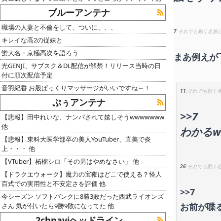
ブルーアンテナ
職場の人妻と不倫をして、ついに、、、
7
それでも動く名無
キレイな高2の従妹と
蛍大名・京極高次を語ろう
まあ例えが
光GENJI、サブスク＆DL配信が解禁！リリース当時の日
付に順次配信予定
音羽紀香 お股ぱっくりマッサージがいいですね～！
11
それでも動く
ぷぅアンテナ
>>7
【悲報】田中れいな、ナンパされて嬉しそうwwwwwww
他
わかるw
【悲報】東科大医学部卒の美人YouTuber、直美で炎
上・・・ 他
【VTuber】柘榴シロ「その男はやめなさい」 他
26
それでも動く
【ドラクエウォーク】魔力の宝鞭はどこで使える？怪人
百式での実用性と不安定さを評価 他
>>7
今シーズン ソフトバンクに8勝3敗だった西武ライオンズ
お前が喋
さん 気が付いたら9勝9敗になってた 他
2chnaviヘッドライン