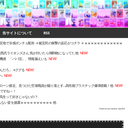
当サイトについて
RSS
地で冷感ポンチョ配布 → 被災民の衝撃の反応がコチラ → ｗｗｗｗｗｗｗｗｗｗｗｗ
た西武ライオンズさん 気が付いたら9勝9敗になってた 他
NEW!
機感 「パパ活」、情報漏えいも
NEW!
んだろ」→ググる
NEW!
へ
NEW!
ローン接近、見つけた空港職員が蹴り落とす…高性能プラスチック爆弾搭載！他
NEW!
いですね～！
高生って好きじゃないの？
もない姿を披露ｗｗｗｗｗｗｗｗｗｗ 他
Powered by livedoor 相互RSS