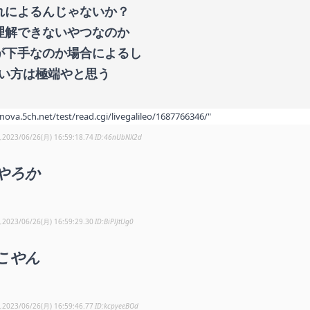
れによるんじゃないか？
理解できないやつなのか
が下手なのか場合によるし
い方は極端やと思う
/nova.5ch.net/test/read.cgi/livegalileo/1687766346/"
し
2023/06/26(月) 16:59:18.74
46nUbNX2d
やろか
し
2023/06/26(月) 16:59:29.30
BiPlJtUg0
こやん
し
2023/06/26(月) 16:59:46.77
kcpyeeBOd