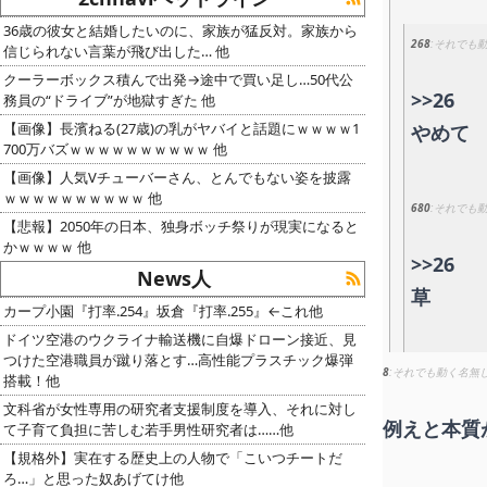
36歳の彼女と結婚したいのに、家族が猛反対。家族から
268
それでも
信じられない言葉が飛び出した… 他
クーラーボックス積んで出発→途中で買い足し…50代公
>>26
務員の“ドライブ”が地獄すぎた 他
【画像】長濱ねる(27歳)の乳がヤバイと話題にｗｗｗｗ1
やめて
700万バズｗｗｗｗｗｗｗｗｗｗ 他
【画像】人気Vチューバーさん、とんでもない姿を披露
ｗｗｗｗｗｗｗｗｗｗ 他
680
それでも
【悲報】2050年の日本、独身ボッチ祭りが現実になると
かｗｗｗｗ 他
>>26
News人
草
カープ小園『打率.254』坂倉『打率.255』←これ他
ドイツ空港のウクライナ輸送機に自爆ドローン接近、見
つけた空港職員が蹴り落とす…高性能プラスチック爆弾
8
それでも動く名無
搭載！他
文科省が女性専用の研究者支援制度を導入、それに対し
例えと本質
て子育て負担に苦しむ若手男性研究者は……他
【規格外】実在する歴史上の人物で「こいつチートだ
ろ…」と思った奴あげてけ他