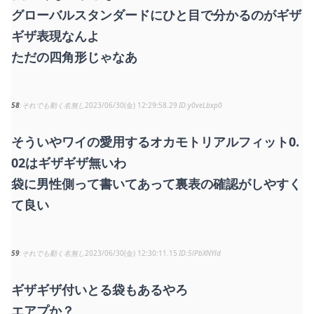
グローバルスタンダードにひと目で分かるのがギザ
ギザ表現なんよ
ただの四角形じゃなあ
58
それでも動く名無し
2023/06/30(金) 12:29:58.29
y0veLbxp0
そういやワイの愛用するオカモトリアルフィット0.
02はギザギザ無いわ
袋に男性側って書いてあって裏表の確認がしやすく
て良い
59
それでも動く名無し
2023/06/30(金) 12:30:11.15
5lPbXNYld
ギザギザ付いとる袋もあるやろ
エアプか？