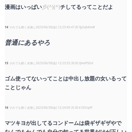
漫画はいっぱい
彡(^)(^)
チしてるってことだよ
14
それでも動く名無し
2023/06/30(金) 12:23:49.47
TgUvfvKmM
普通にあるやろ
15
それでも動く名無し
2023/06/30(金) 12:23:53.30
QnntPSErd
ゴム使ってないってことは中出し放題の女いるって
ことじゃん
16
それでも動く名無し
2023/06/30(金) 12:24:09.35
k1lEiUqKF
マツキヨが出してるコンドームは袋ギザギザやで
なんでもかんでも自分の知ってる世界だけが正しい