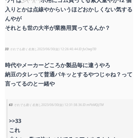
入りとかは点線やからいうほどおかしくない気する
んやが
それとも世の大半が業務用買ってるんか？
33
それでも動く名無し
2023/06/30(金) 12:26:40.44
fuCtwgTI0
時代やメーカーどころか製品毎に違うやろ
納豆のタレって普通パキッとするやつじゃね？って
言ってるのと一緒や
63
それでも動く名無し
2023/06/30(金) 12:31:38.36
mPbMQiJTM
>>33
これ