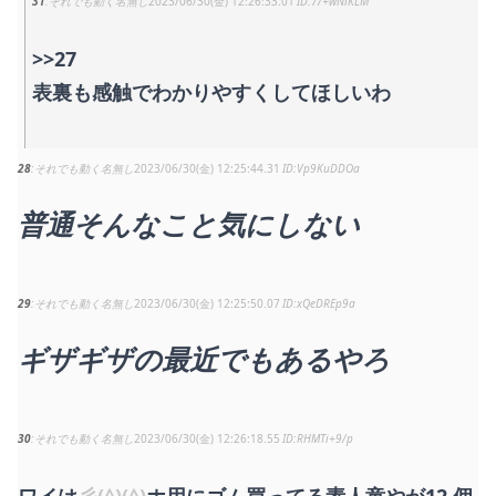
31
それでも動く名無し
2023/06/30(金) 12:26:33.01
7/+wNlKLM
>>27
表裏も感触でわかりやすくしてほしいわ
28
それでも動く名無し
2023/06/30(金) 12:25:44.31
Vp9KuDDOa
普通そんなこと気にしない
29
それでも動く名無し
2023/06/30(金) 12:25:50.07
xQeDREp9a
ギザギザの最近でもあるやろ
30
それでも動く名無し
2023/06/30(金) 12:26:18.55
RHMTi+9/p
ワイは
彡(^)(^)
ホ用にゴム買ってる素人童やが12 個