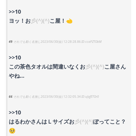
>>10
ヨッ！お
彡(^)(^)
こ屋！🫲
49
それでも動く名無し
2023/06/30(金) 12:28:28.86
ccaPZTObM
>>10
この茶色タオルは間違いなくお
彡(^)(^)
こ屋さん
やね…
66
それでも動く名無し
2023/06/30(金) 12:32:05.34
uJqfETOr0
>>10
はるわかさんはＬサイズお
彡(^)(^)
ぽってこと？
🥺