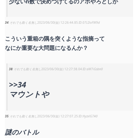
少ないn数で決めつけてるのアホやろとしか
34
それでも動く名無し
2023/06/30(金) 12:26:44.85
07LDoFW9d
こういう重箱の隅を突くような指摘って
なにか重要な大問題になるんか？
38
それでも動く名無し
2023/06/30(金) 12:27:38.04
aW7iGsbn0
>>34
マウントや
35
それでも動く名無し
2023/06/30(金) 12:27:07.25
HyzxlG7A0
謎のバトル