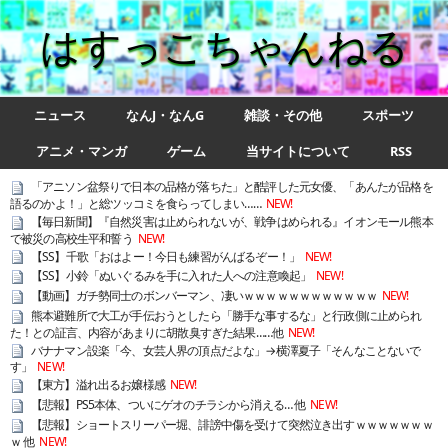
はすっこちゃんねる
ニュース
なんJ・なんG
雑談・その他
スポーツ
アニメ・マンガ
ゲーム
当サイトについて
RSS
「アニソン盆祭りで日本の品格が落ちた」と酷評した元女優、「あんたが品格を
語るのかよ！」と総ツッコミを食らってしまい……
NEW!
【毎日新聞】『自然災害は止められないが、戦争はめられる』イオンモール熊本
で被災の高校生平和誓う
NEW!
【SS】千歌「おはよー！今日も練習がんばるぞー！」
NEW!
【SS】小鈴「ぬいぐるみを手に入れた人への注意喚起」
NEW!
【動画】ガチ勢同士のボンバーマン、凄いｗｗｗｗｗｗｗｗｗｗｗｗ
NEW!
熊本避難所で大工が手伝おうとしたら「勝手な事するな」と行政側に止められ
た！との証言、内容があまりに胡散臭すぎた結果……他
NEW!
バナナマン設楽「今、女芸人界の頂点だよな」→横澤夏子「そんなことないで
す」
NEW!
【東方】溢れ出るお嬢様感
NEW!
【悲報】PS5本体、ついにゲオのチラシから消える… 他
NEW!
【悲報】ショートスリーパー堀、誹謗中傷を受けて突然泣き出すｗｗｗｗｗｗｗ
ｗ 他
NEW!