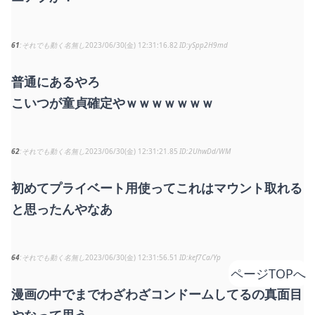
61
それでも動く名無し
2023/06/30(金) 12:31:16.82
ySpp2H9md
普通にあるやろ
こいつが童貞確定やｗｗｗｗｗｗｗ
62
それでも動く名無し
2023/06/30(金) 12:31:21.85
2UhwDd/WM
初めてプライベート用使ってこれはマウント取れる
と思ったんやなあ
64
それでも動く名無し
2023/06/30(金) 12:31:56.51
kef7Ca/Yp
ページTOPへ
漫画の中でまでわざわざコンドームしてるの真面目
やなって思う