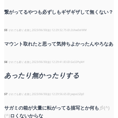
繋がってるやつも必ずしもギザギザして無くない？
55
それでも動く名無し
2023/06/30(金) 12:29:32.75
2UhwDd/WM
マウント取れたと思って気持ちよかったんやろなあ
56
それでも動く名無し
2023/06/30(金) 12:29:41.83
Ga32PvJAH
あったり無かったりする
57
それでも動く名無し
2023/06/30(金) 12:29:56.65
ywpaLSZq0
サガミの箱が大量に転がってる描写とか何も
彡(^)
(^)
ロくないからな