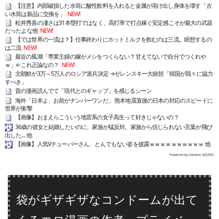
【注意】内部破損した水筒に酸性飲料を入れると金属が溶け出し身体を壊す「古
い水筒は新品に交換を」
NEW!
松井秀喜の凄さは31本塁打ではなく、高打率で打点稼ぐ安定感こそが最大の武器
だったよな他
NEW!
【では世界の一流は？】仕事終わりにホットミルクを飲むのは三流。瞑想するの
は二流
NEW!
最近の風潮「専業主婦の嫁がメシをつくらない？甘えてないで自分でつくれや
ｗ」←これ正論なの？
NEW!
北朝鮮が3万～5万人のロシア派兵決定 →ゼレンスキー大統領「韓国が我々に協力
すべき」
昔の漫画読んでて「現代とのギャップ」を感じるシーン
海外「日本よ、お前がナンバーワンだ」 熊本地震直後の日本の対応のスピードに
世界が衝撃
【画像】おまえらこういう地雷系の女子高生って好きじゃないの？
36歳の彼女と結婚したいのに、家族が猛反対。家族から信じられない言葉が飛び
出した… 他
【画像】人気Vチューバーさん、とんでもない姿を披露ｗｗｗｗｗｗｗｗｗｗ 他
Powered by livedoor 相互RSS
袋がギザギザなコンドームが出て