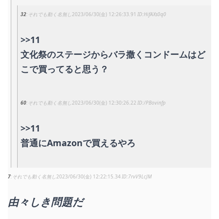
32
それでも動く名無し
2023/06/30(金) 12:26:33.91
HifAXs0q0
>>11
文化祭のステージからバラ撒くコンドームはど
こで買ってると思う？
60
それでも動く名無し
2023/06/30(金) 12:30:26.22
/PBovinfp
>>11
普通にAmazonで買えるやろ
7
それでも動く名無し
2023/06/30(金) 12:22:15.34
7rvV9LcJM
由々しき問題だ