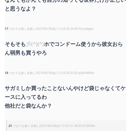
と思うなよ？
17
それでも動く名無し
2023/06/30(金) 12:24:26.34
PGcySwgsa
そもそも
彡(^)(^)
ホでコンドーム使うから彼女おら
ん弱男も買うやろ
18
それでも動く名無し
2023/06/30(金) 12:24:28.03
zJQEuWWka
サガミしか買ったことないんやけど袋じゃなくてケ
ースに入ってるわ
他社だと袋なんか？
25
それでも動く名無し
2023/06/30(金) 12:25:31.48
A7lZX/RAr