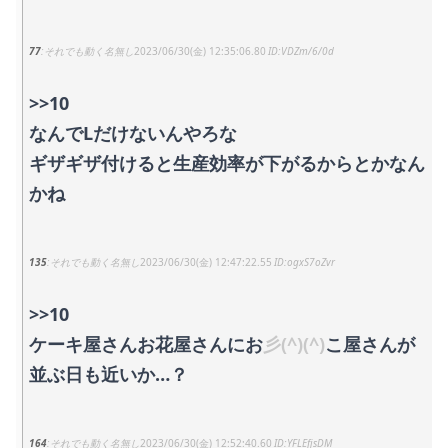
77
それでも動く名無し
2023/06/30(金) 12:35:06.80
VDZm/6/0d
>>10
なんでLだけないんやろな
ギザギザ付けると生産効率が下がるからとかなん
かね
135
それでも動く名無し
2023/06/30(金) 12:47:22.55
ogxS7oZvr
>>10
ケーキ屋さんお花屋さんにお
彡(^)(^)
こ屋さんが
並ぶ日も近いか…？
164
それでも動く名無し
2023/06/30(金) 12:52:40.60
YFLEfjsDM