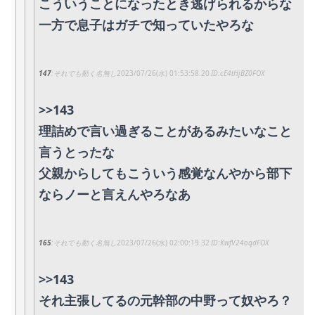
こういうことになったとき逃げられるからな
一方で息子はガチで知っていたやろな
147
それでも動く名無し
2023/07/26(水) 01:53:58.20
cE4tHjBZ0FOX
>>143
理詰めで言い過ぎることがあるみたいなこと
言うとったな
父親からしてもこういう感覚なんやから部下
ならノーと言えんやろなあ
165
それでも動く名無し
2023/07/26(水) 02:00:19.32
KwfV24oqdFOX
>>143
それ主張してるの元幹部の中野って奴やろ？