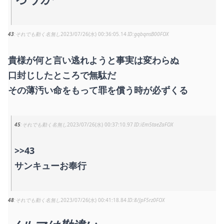
43
それでも動く名無し
2023/07/26(水) 00:36:05.14
gqbqnsB00FOX
貴様が何と言い逃れようと事実は変わらぬ
口封じしたところで無駄だ
その薄汚い命をもって罪を償う時が必ずくる
45
それでも動く名無し
2023/07/26(水) 00:37:10.97
iEm5taeZaFOX
>>43
サンキューお奉行
48
それでも動く名無し
2023/07/26(水) 00:41:18.84
8/JpF5rz0FOX