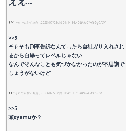
ええ…
114
それでも動く名無し
2023/07/26(水) 01:44:36.40
iaCWO9Dg0FOX
>>5
そもそも刑事告訴なんてしたら自社ガサ入れされ
るから自爆ってレベルじゃない
なんでそんなことも気づかなかったのが不思議で
しょうがないけど
133
それでも動く名無し
2023/07/26(水) 01:49:50.93
vi6LStH00FOX
>>5
頭syamuか？