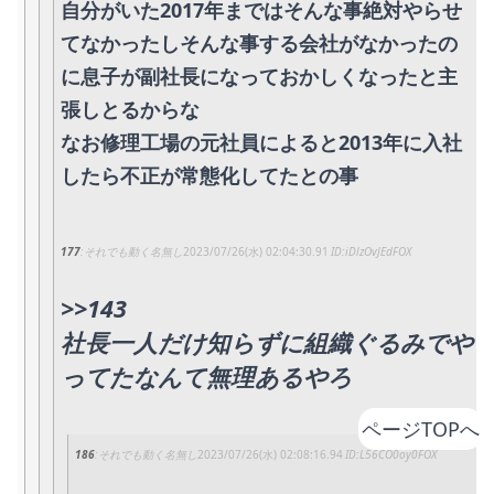
自分がいた2017年まではそんな事絶対やらせ
てなかったしそんな事する会社がなかったの
に息子が副社長になっておかしくなったと主
張しとるからな
なお修理工場の元社員によると2013年に入社
したら不正が常態化してたとの事
177
それでも動く名無し
2023/07/26(水) 02:04:30.91
iDlzOvJEdFOX
>>143
社長一人だけ知らずに組織ぐるみでや
ってたなんて無理あるやろ
ページTOPへ
186
それでも動く名無し
2023/07/26(水) 02:08:16.94
L56CO0oy0FOX