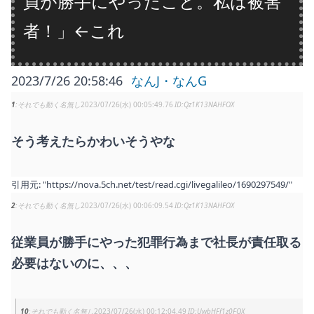
員が勝手にやったこと。私は被害
者！」←これ
2023/7/26 20:58:46
なんJ・なんG
1
それでも動く名無し
2023/07/26(水) 00:05:49.76
Qz1K13NAHFOX
そう考えたらかわいそうやな
引用元:
"https://nova.5ch.net/test/read.cgi/livegalileo/1690297549/"
2
それでも動く名無し
2023/07/26(水) 00:06:09.54
Qz1K13NAHFOX
従業員が勝手にやった犯罪行為まで社長が責任取る
必要はないのに、、、
10
それでも動く名無し
2023/07/26(水) 00:12:04.49
UwbHFf1z0FOX