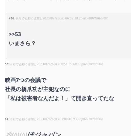
460
それでも動く名無し
2023/07/26(水) 06:02:38.20
+D0PIZnEaFOX
>>53
いまさら？
58
それでも動く名無し
2023/07/26(水) 00:51:59.60
p0ZuWx/0dFOX
映画7つの会議で
社長の橋爪功が主犯なのに
「私は被害者なんだよ！」て開き直ってたな
61
それでも動く名無し
2023/07/26(水) 01:00:40.93
p0ZuWx/0dFOX
彡(^)(^)
ぽジャパン