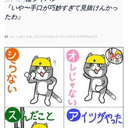
「いや〜手口が巧妙すぎて見抜けんかっ
たわ」
63
それでも動く名無し
2023/07/26(水) 01:00:54.89
E6YUNP5w0FOX