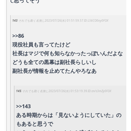
て思ってそう
143
それでも動く名無し
2023/07/26(水) 01:51:59.57
L56CO0oy0FOX
>>86
現役社員も言ってたけど
社長はマジで何も知らなかったっぽいんだよな
どうも全ての黒幕は副社長らしいし
副社長が情報を止めてたんやろなあ
145
それでも動く名無し
2023/07/26(水) 01:53:19.39
en/s3mZy0FOX
>>143
ある時期からは「見ないようにしていた」の
もあると思うで