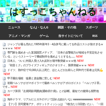
はすっこちゃんねる
ニュース
なんJ・なんG
雑談・その他
スポーツ
アニメ・マンガ
ゲーム
当サイトについて
RSS
ジャンプが最も売れた1995年新年3・4合併号に載ってる作品リストが強すぎるｗ
ｗｗｗｗ
NEW!
専門家を舐めきった某国国営メディア、「日本の反撃能力が地域を不安定化させ
ている」というストーリーで番組制作を進めようとするも……
NEW!
日本人、ついに外国人受け入れ反対が過半数突破ｗｗｗ他
NEW!
『初音ミク』のプライズフィギュアのクオリティ、限界突破ｗｗｗ
NEW!
ドイツ、熱中症で10,000人以上死亡、ほとんどがお前らと同年代で若者は元気💪
NEW!
甲子園出場校 猛暑と資金難に苦しむ
NEW!
初期ペルソナがガマボイラーで最終ペルソナがアポロガイスト『ペルソナ2 罪』
です…
NEW!
カープ床田『左肩関節周囲炎(通称四十肩)』との診断。最短での復帰も視野他
NEW!
海外ドラマ、リアルだとガチのマジで語れる奴がいないwwwwwwwwww
NEW!
【フジ】宮司愛海アナ、ポケットティッシュは 「1枚当たり3回使いたい」「一回