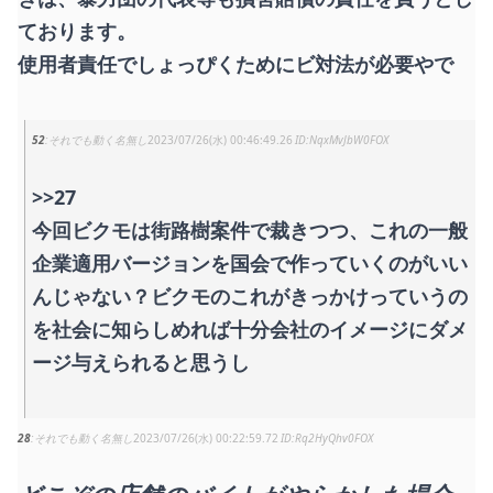
ております。
使用者責任でしょっぴくためにビ対法が必要やで
52
それでも動く名無し
2023/07/26(水) 00:46:49.26
NqxMvJbW0FOX
>>27
今回ビクモは街路樹案件で裁きつつ、これの一般
企業適用バージョンを国会で作っていくのがいい
んじゃない？ビクモのこれがきっかけっていうの
を社会に知らしめれば十分会社のイメージにダメ
ージ与えられると思うし
28
それでも動く名無し
2023/07/26(水) 00:22:59.72
Rq2HyQhv0FOX