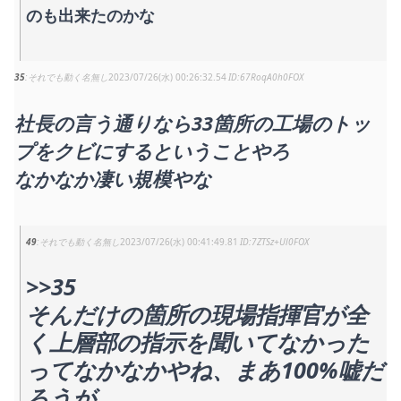
のも出来たのかな
35
それでも動く名無し
2023/07/26(水) 00:26:32.54
67RoqA0h0FOX
社長の言う通りなら33箇所の工場のトッ
プをクビにするということやろ
なかなか凄い規模やな
49
それでも動く名無し
2023/07/26(水) 00:41:49.81
7ZTSz+Ul0FOX
>>35
そんだけの箇所の現場指揮官が全
く上層部の指示を聞いてなかった
ってなかなかやね、まあ100%嘘だ
ろうが