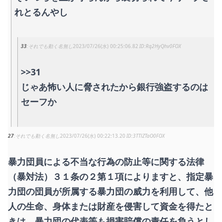
れとるんやし
33
それでも動く名無し
2023/07/26(水) 00:25:06.82
Rq2HyQhv0FOX
>>31
じゃあ怖い人に脅されたから銀行強盗するのは
セーフか
27
それでも動く名無し
2023/07/26(水) 00:22:13.20
3TTlZTaO0FOX
暴力団員による不当な行為の防止等に関する法律
（暴対法）３１条の２第１項によりますと、指定暴
力団の団員が所属する暴力団の威力を利用して、他
人の生命、身体または財産を侵害して資金を得たと
きは、暴力団の代表等も損害賠償の責任を負うとし