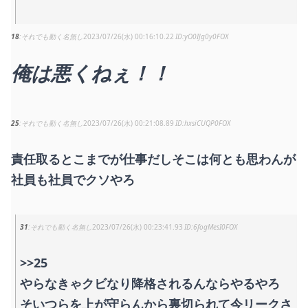
18
それでも動く名無し
2023/07/26(水) 00:16:10.22
yO0IJg0y0FOX
俺は悪くねぇ！！
25
それでも動く名無し
2023/07/26(水) 00:21:08.89
hxsiCUQP0FOX
責任取るとこまでが仕事だしそこは何とも思わんが
社員も社員でクソやろ
31
それでも動く名無し
2023/07/26(水) 00:23:41.93
6fogMesI0FOX
>>25
やらなきゃクビなり降格されるんならやるやろ
そいつらを上が守らんから裏切られて今リークさ