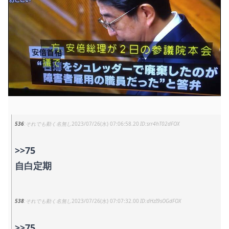
536
それでも動く名無し
2023/07/26(水) 07:06:58.20
srr4hT02dFOX
>>75
自白定期
538
それでも動く名無し
2023/07/26(水) 07:07:32.00
dHzI9sOGdFOX
>>75