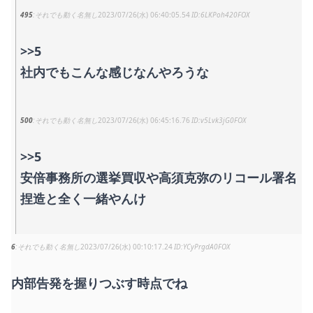
495
それでも動く名無し
2023/07/26(水) 06:40:05.54
6LKPoh420FOX
>>5
社内でもこんな感じなんやろうな
500
それでも動く名無し
2023/07/26(水) 06:45:16.76
v5Lvk3jG0FOX
>>5
安倍事務所の選挙買収や高須克弥のリコール署名
捏造と全く一緒やんけ
6
それでも動く名無し
2023/07/26(水) 00:10:17.24
YCyPrgdA0FOX
内部告発を握りつぶす時点でね