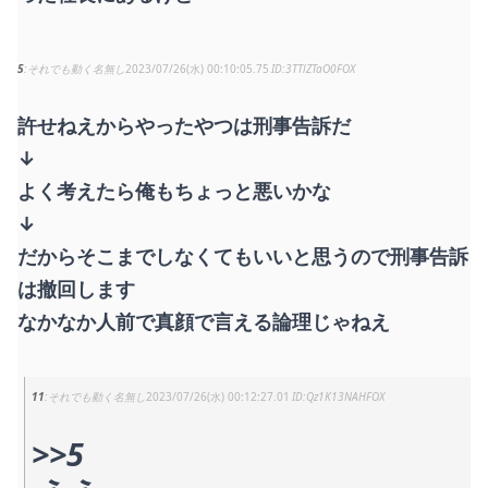
5
それでも動く名無し
2023/07/26(水) 00:10:05.75
3TTlZTaO0FOX
許せねえからやったやつは刑事告訴だ
↓
よく考えたら俺もちょっと悪いかな
↓
だからそこまでしなくてもいいと思うので刑事告訴
は撤回します
なかなか人前で真顔で言える論理じゃねえ
11
それでも動く名無し
2023/07/26(水) 00:12:27.01
Qz1K13NAHFOX
>>5