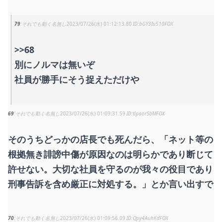
79
それでも動く名無し
2023/07/26(水) 01:12:13.80
bGY3Iu510FOX
>>68
別にノルマは無いぞ
社員が勝手にそう捉えただけや
69
それでも動く名無し
2023/07/26(水) 01:09:31.59
tlpaorSbMFOX
そのうちどっかの店長でも死んだら、「ネット等の
根拠無き誹謗中傷が原因なのは明らかであり断じて
許せない。大切な社員を守るのが我々の役目であり
刑事告訴を含め厳正に対処する。」とか言い出すで
70
それでも動く名無し
2023/07/26(水) 01:09:56.09
Qpy4AuhKdFOX