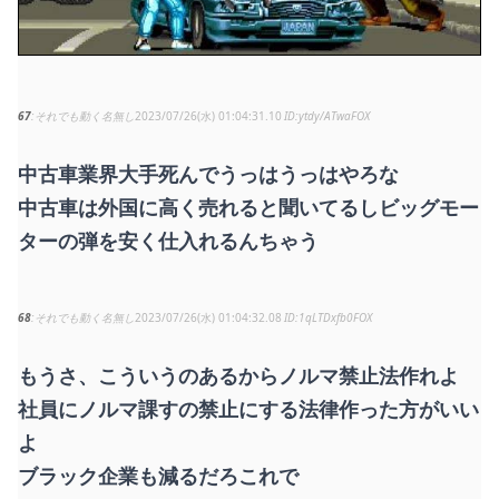
67
それでも動く名無し
2023/07/26(水) 01:04:31.10
ytdy/ATwaFOX
中古車業界大手死んでうっはうっはやろな
中古車は外国に高く売れると聞いてるしビッグモー
ターの弾を安く仕入れるんちゃう
68
それでも動く名無し
2023/07/26(水) 01:04:32.08
1qLTDxfb0FOX
もうさ、こういうのあるからノルマ禁止法作れよ
社員にノルマ課すの禁止にする法律作った方がいい
よ
ブラック企業も減るだろこれで