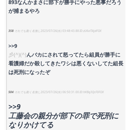
893なんかまさに部下が勝手にやった悪事だろう
が捕まるやろ
358
それでも動く名無し
2023/07/26(水) 03:48:43.88
zU6vlTAjdFOX
>>9
彡(^)(^)
んバカにされて怒ってたら組員が勝手に
看護婦だか殺してきたワシは悪くないしてた組長
は死刑になったぞ
504
それでも動く名無し
2023/07/26(水) 06:50:31.00
hKBq3QcF0FOX
>>9
工藤会の親分が部下の罪で死刑に
なりかけてる