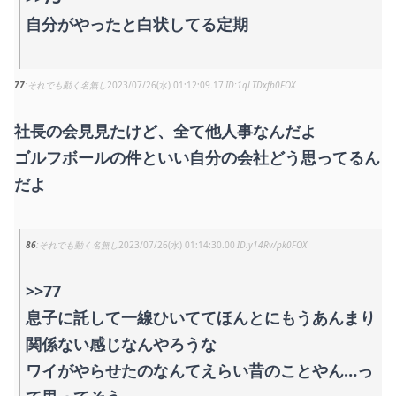
自分がやったと白状してる定期
77
それでも動く名無し
2023/07/26(水) 01:12:09.17
1qLTDxfb0FOX
社長の会見見たけど、全て他人事なんだよ
ゴルフボールの件といい自分の会社どう思ってるん
だよ
86
それでも動く名無し
2023/07/26(水) 01:14:30.00
y14Rv/pk0FOX
>>77
息子に託して一線ひいててほんとにもうあんまり
関係ない感じなんやろうな
ワイがやらせたのなんてえらい昔のことやん…っ