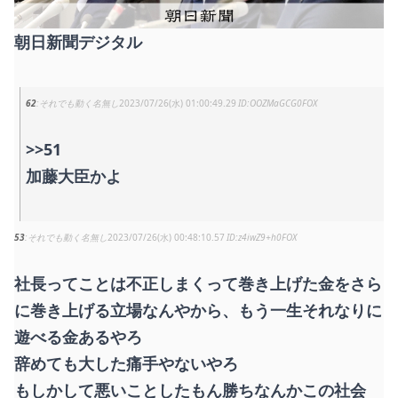
朝日新聞デジタル
62
それでも動く名無し
2023/07/26(水) 01:00:49.29
OOZMaGCG0FOX
>>51
加藤大臣かよ
53
それでも動く名無し
2023/07/26(水) 00:48:10.57
z4iwZ9+h0FOX
社長ってことは不正しまくって巻き上げた金をさら
に巻き上げる立場なんやから、もう一生それなりに
遊べる金あるやろ
辞めても大した痛手やないやろ
もしかして悪いことしたもん勝ちなんかこの社会