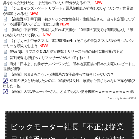
鼻をかんだだけだと、まだ濡れていない部分があるので」
NEW!
『シュタインズ・ゲート リブート』鳳凰院凶真が存在しないγ（ガンマ）世界線
が追加される 他
NEW!
【高校野球】甲子園 初ジャッジの女性審判・佐藤加奈さん、自ら判定覆したプ
レーを謝罪 ｢苦いデビュー戦に…｣ 他
NEW!
【胸熱】中居正広、熊本に人知れず支援か 10年前の震災では3度現地入り「誰
にも知られなくて良い」
NEW!
【すげぇｗ】中華スマホ、遂に9070mAh（そこらの最新スマホの約2倍）のバッ
テリーを積んでしまう
NEW!
光GENJI、サブスク＆DL配信が解禁！リリース当時の日付に順次配信予定
音羽紀香 お股ぱっくりマッサージがいいですね～！
海外「日本よ、お前がナンバーワンだ」 熊本地震直後の日本の対応のスピードに
世界が衝撃
【画像】おまえらこういう地雷系の女子高生って好きじゃないの？
36歳の彼女と結婚したいのに、家族が猛反対。家族から信じられない言葉が飛び
出した… 他
【画像】人気Vチューバーさん、とんでもない姿を披露ｗｗｗｗｗｗｗｗｗｗ 他
Powered by livedoor 相互RSS
ビックモーター社長「不正は従業