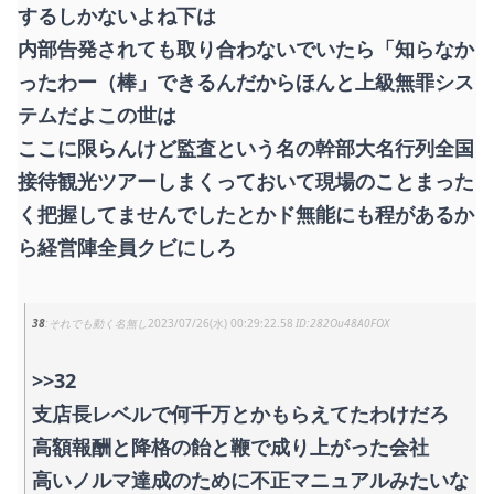
するしかないよね下は
内部告発されても取り合わないでいたら「知らなか
ったわー（棒」できるんだからほんと上級無罪シス
テムだよこの世は
ここに限らんけど監査という名の幹部大名行列全国
接待観光ツアーしまくっておいて現場のことまった
く把握してませんでしたとかド無能にも程があるか
ら経営陣全員クビにしろ
38
それでも動く名無し
2023/07/26(水) 00:29:22.58
282Ou48A0FOX
>>32
支店長レベルで何千万とかもらえてたわけだろ
高額報酬と降格の飴と鞭で成り上がった会社
高いノルマ達成のために不正マニュアルみたいな