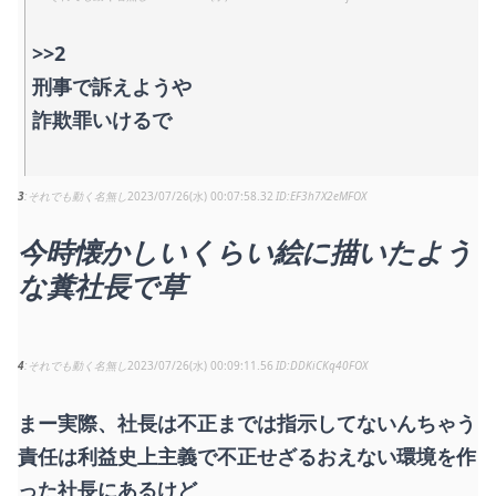
>>2
刑事で訴えようや
詐欺罪いけるで
3
それでも動く名無し
2023/07/26(水) 00:07:58.32
EF3h7X2eMFOX
今時懐かしいくらい絵に描いたよう
な糞社長で草
4
それでも動く名無し
2023/07/26(水) 00:09:11.56
DDKiCKq40FOX
まー実際、社長は不正までは指示してないんちゃう
責任は利益史上主義で不正せざるおえない環境を作
った社長にあるけど