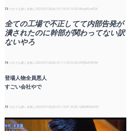
73
それでも動く名無し
2023/07/26(水) 01:10:55.14
S8rnj8GvdFOX
全ての工場で不正してて内部告発が
潰されたのに幹部が関わってない訳
ないやろ
74
それでも動く名無し
2023/07/26(水) 01:11:20.55
UXTfDv6Y0FOX
登場人物全員悪人
すごい会社やで
75
それでも動く名無し
2023/07/26(水) 01:12:01.35
+Q8ZdKl0aFOX