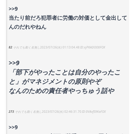
>>9
当たり前だろ犯罪者に労働の対価として金出して
んのだれやねん
82
それでも動く名無し
2023/07/26(水) 01:13:04.48
xjPKADOO0FOX
>>9
「部下がやったことは自分のやったこ
と」がマネジメントの原則やぞ
なんのための責任者やっちゅう話や
273
それでも動く名無し
2023/07/26(水) 02:46:31.70
0VAxfS9KaFOX
>>9