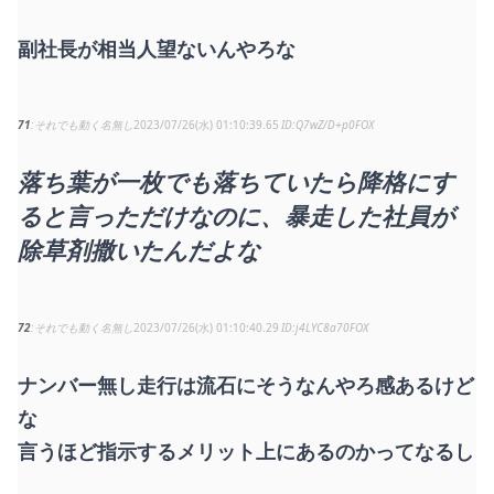
副社長が相当人望ないんやろな
71
それでも動く名無し
2023/07/26(水) 01:10:39.65
Q7wZ/D+p0FOX
落ち葉が一枚でも落ちていたら降格にす
ると言っただけなのに、暴走した社員が
除草剤撒いたんだよな
72
それでも動く名無し
2023/07/26(水) 01:10:40.29
j4LYC8a70FOX
ナンバー無し走行は流石にそうなんやろ感あるけど
な
言うほど指示するメリット上にあるのかってなるし