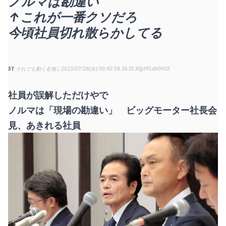
ノルマは勘違い
↑これが一番クソだろ
今頃社員切れ散らかしてる
51
それでも動く名無し
2023/07/26(水) 00:45:58.36
XQyYPLdh0FOX
社員が誤解しただけやで
ノルマは「現場の勘違い」 ビッグモーター社長会
見、あきれる社員