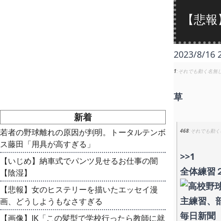
【悲報
2023/8/16 
1
それでも動く名無
草
新着
若者の野球離れの原因が判明。トータルテンボ
468
それでも動く
ス藤田「用具が高すぎる」
>>1
【いじめ】納車式でパンツ見せるお仕事の闇
全体練習
【陰湿】
【悲報】女のヒステリーを描いたエッセイ漫
画、どうしようもなさすぎる
毎日新聞
【画像】JK「この髪型で学校行ったら教師に就