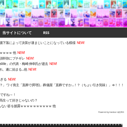
当サイトについて
RSS
価下落によって決算が凄まじいことになっている模様
NEW!
ｗｗｗｗ 他
NEW!
須幹弥にブチギレ
NEW!
ocusMe」の代表・梅崎 伸幸氏が逝去
NEW!
れ、遂に始まる…他
NEW!
過ぎる
NEW!
」 ワイ喪主「直葬で(即答)」葬儀屋「直葬ですか…！？（ちょい引き気味）」⇒！！！
いですね～！
高生って好きじゃないの？
もない姿を披露ｗｗｗｗｗｗｗｗｗｗ 他
Powered by livedoor 相互RSS