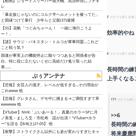
【動画】ショートスリーパー堀大輔、高須幹弥にブチギ
レ
「暴走族じゃないのにコルク半ヘルメットを被ってた」
5
それでも動く名無
と因縁つけて暴行 少年らと父親(37)逮捕
【SS】花帆「つぐみちゃーん！ 一緒に海行こうよ
効率的やね
ー！」
【謎】サウジ・パキスタン・トルコが軍事同盟…これど
こと戦う気？
6
それでも動く名無
国連が事実上の機能停止に陥りつつあると関係者が告
白、特に役に立たないくせに高給だけ毟り取った結
果……
長時間の練
ぷぅアンテナ
上手くなる
【悲報】女芸人の漫才、レベルが低すぎる...その理由が
これwww 他
【悲報】グレタさん、デモ中に捕まる→ご満悦すぎて草
171
それでも動く
wwwww 他
【VTuber】NHK「ぶいあーる！」真夏のホラーSPに月
>>6
ノ美兎・ましろ爻・市松寿ゞ謡が出演！“VTuber×ホラ
長時間の
ー”を語る【8/8(土)21:05】 他
【衝撃】ストライクさん以外にも姿が変わりすぎたキャ
将来慶應