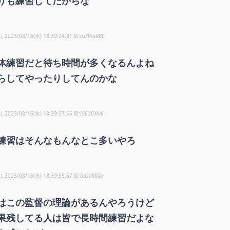
りも練習してたからな
し
2023/08/16(水) 18:39:24.81
osXVlaRB0
体練習だと待ち時間が多くなるんよね
らしてやったりしてんのかな
し
2023/08/16(水) 18:39:37.55
l5EU0Xlv0
練習はそんなもんなとこ多いやろ
し
2023/08/16(水) 18:39:55.67
baz18ItXa
はこの監督の理論があるんやろうけど
果残してる人は皆で長時間練習だよな