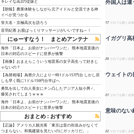
外国人は違
キレイな高2の従妹と
【朗報】農業体験をしながら元アイドルと交流できる神
イベが見つかる
蛍大名・京極高次を語ろう
17
それでも動く名無
音羽紀香 お股ぱっくりマッサージがいいですね～！
イガグリ高
にゅーすなう！ まとめアンテナ
海外「日本よ、お前がナンバーワンだ」 熊本地震直後の
日本の対応のスピードに世界が衝撃
20
それでも動く名無
【画像】おまえらこういう地雷系の女子高生って好きじ
ゃないの？
ウェイトの
【為替相場】為替介入により一時1ドル157円台 しかし戻
しも早く既に1ドル159円台半ばへ
勇気を出して白人美女にチン凸したアジア人短小男♂、
爆笑されてしまうｗｗｗ
21
それでも動く名無
海外「日本よ、お前がナンバーワンだ」 熊本地震直後の
日本の対応のスピードに世界が衝撃
意味のない
おまとめ : おすすめ
【正論】アメリカ人観光客「東京は昔の街並みがなくて
つまらない。和風建築を見たいのにガッカリだ。」
22
それでも動く名無