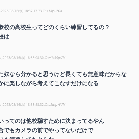
し
2023/08/16(水) 18:37:17.73
+14fsUZOa
豪校の高校生ってどのくらい練習してるの？
校は
し
2023/08/16(水) 18:38:08.30
wUx55gsZM
た奴なら分かると思うけど長くても無意味だからな
かに楽しながら考えてこなすだけになる
し
2023/08/16(水) 18:38:58.32
d3wqzYEUM
いってのは他校騙すために決まってるやん
合でもカメラの前でやってないだけで