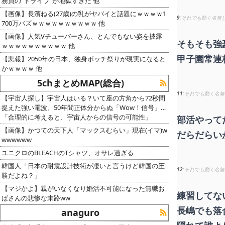
務員の“ドライブ”が地獄すぎた 他
【画像】長濱ねる(27歳)の乳がヤバイと話題にｗｗｗｗ1
9
それでも動く名無
700万バズｗｗｗｗｗｗｗｗｗｗ 他
【画像】人気Vチューバーさん、とんでもない姿を披露
そもそも強
ｗｗｗｗｗｗｗｗｗｗ 他
甲子園常連
【悲報】2050年の日本、独身ボッチ祭りが現実になると
かｗｗｗｗ 他
5chまとめMAP(総合)
11
それでも動く名無
【宇宙人探し】宇宙人はいる？いて座の方角から72秒間
捉えた強い電波、50年間正体分からぬ「Wow！信号」…
「合理的に考えると、宇宙人からの信号の可能性」
部活やって
【画像】かつての天下人「マックスむらい」現在(イマ)w
だらだらい
wwwwww
ユニクロのBLEACHのTシャツ、オサレ過ぎる
韓国人「日本の耐震設計技術が凄いと言うけど韓国の圧
12
それでも動く名無
勝だよね？」
【マジかよ】親がいなくなり婚活不可能になった無職お
練習してな
ばさんの悲惨な末路ww
長嶋でも落
anaguro