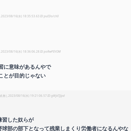
し
2023/08/16(水) 18:35:53.63
puEDo/ch0
し
2023/08/16(水) 18:36:06.28
poRwPEVOM
習に意味があるんやで
ことが目的じゃない
名無し
2023/08/16(水) 19:21:06.57
gWjkTJJpd
練習した奴らが
野球部の部下となって残業しまくり労働者になるんやな