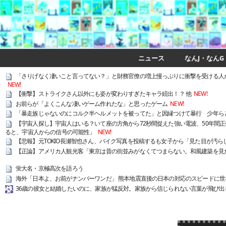
ニュース
なんJ・なんG
「さりげなく凄いこと言ってない？」と財務官僚の増上慢っぷりに衝撃を受ける人
NEW!
【衝撃】ストライクさん以外にも姿が変わりすぎたキャラ続出！？ 他
NEW!
お前らが「よくこんな凄いゲーム作れたな」と思ったゲーム
NEW!
「暴走族じゃないのにコルク半ヘルメットを被ってた」と因縁つけて暴行 少年らと父
【宇宙人探し】宇宙人はいる？いて座の方角から72秒間捉えた強い電波、50年間正
ると、宇宙人からの信号の可能性」
NEW!
【悲報】元TOKIO長瀬智也さん、バイク写真を投稿するも女子から「見た目が汚ら
【正論】アメリカ人観光客「東京は昔の街並みがなくてつまらない。和風建築を見
蛍大名・京極高次を語ろう
海外「日本よ、お前がナンバーワンだ」 熊本地震直後の日本の対応のスピードに世
36歳の彼女と結婚したいのに、家族が猛反対。家族から信じられない言葉が飛び出し