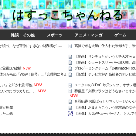
はすっこちゃんねる
雑談・その他
スポーツ
アニメ・マンガ
ゲーム
が続出、なぜ官僚にすぎない財務省が……
高値で米を大量に仕入れた米卸大手、米
【動画】サンチョとかいうガチ天才ｗｗ
【動画】ショートスリーパー堀大輔、高
親(37)逮捕
NEW!
プロゲーミングチーム「DetonatioN F
体分からぬ「Wow！信号」…「合理的に考え
【衝撃】テレビ大好き高齢者のテレビ離
しい」と叩かれ謝罪他
NEW!
ユニクロのBLEACHのTシャツ、オサレ
たいのにガッカリだ。」
NEW!
葬儀屋「火葬プランはどうなさいますか？
NEW!
音羽紀香 お股ぱっくりマッサージがい
界が衝撃
【画像】おまえらこういう地雷系の女子
た… 他
【画像】人気Vチューバーさん、とんで