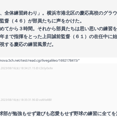
し、全体練習終わり」。横浜市港北区の慶応高校のグラ
彦監督（４６）が部員たちに声をかけた。
始めてから３時間。それから部員たちは思い思いの練習
５年まで指揮をとった上田誠前監督（６１）の在任中に
重視する慶応の練習風景だ。
/nova.5ch.net/test/read.cgi/livegalileo/1692178415/"
し
2023/08/16(水) 18:34:21.15
CZx5yOu9a
し
2023/08/16(水) 18:35:31.90
osXVlaRB0
球部が勉強もせず遊びも恋愛もせず野球の練習に全てを