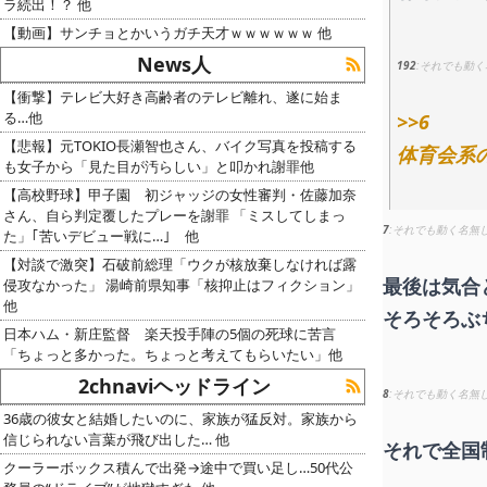
ラ続出！？ 他
【動画】サンチョとかいうガチ天才ｗｗｗｗｗｗ 他
News人
192
それでも動く
【衝撃】テレビ大好き高齢者のテレビ離れ、遂に始ま
る…他
>>6
【悲報】元TOKIO長瀬智也さん、バイク写真を投稿する
体育会系
も女子から「見た目が汚らしい」と叩かれ謝罪他
【高校野球】甲子園 初ジャッジの女性審判・佐藤加奈
さん、自ら判定覆したプレーを謝罪 「ミスしてしまっ
7
それでも動く名無
た」｢苦いデビュー戦に…｣ 他
【対談で激突】石破前総理「ウクが核放棄しなければ露
最後は気合
侵攻なかった」 湯崎前県知事「核抑止はフィクション」
他
そろそろぶ
日本ハム・新庄監督 楽天投手陣の5個の死球に苦言
「ちょっと多かった。ちょっと考えてもらいたい」他
2chnaviヘッドライン
8
それでも動く名無
36歳の彼女と結婚したいのに、家族が猛反対。家族から
信じられない言葉が飛び出した… 他
それで全国
クーラーボックス積んで出発→途中で買い足し…50代公