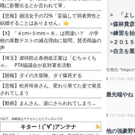
職に影響出るとか言われて草」
> 「よ
【悲報】婚活女子の72%「妥協して弱者男性と
結婚することはありません」👈
>森林貴
>練習を
【X】「４cm÷５mm＝８」は間違い？ 小学
校の算数テストの減点理由に疑問、賛否両論の
>２０１
声
>自主を
【埼玉】虐待防止条例改正案は「むちゃくち
ゃ」 PTA協議会が反対署名活動
引用元:
"https:/
【朗報】ダイの大冒険、ダイ爆死する
2
それでも動く名無
【悲報】松井玲奈さん、変わり果てた姿で発見
されてしまう
最先端やね
【動画】まんさん、波にさらわれてしまう…
3
それでも動く名無
※以下、掲載順はアクセスごとにランダムです
キター！(ﾟ∀ﾟ)アンテナ
他の強豪野