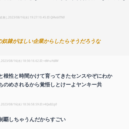
名無し
2023/08/16(水) 19:27:10.45
QI4vbXTN0
の奴隷がほしい企業からしたらそうだろうな
し
2023/08/16(水) 18:36:16.62
+tM+uYsBM
と根性と時間かけて育ってきたセンスやぞにわか
ちのめされるから覚悟しとけーよヤンキー共
し
2023/08/16(水) 18:36:58.59
r4QaB2zj0
制覇しちゃうんだからすごい