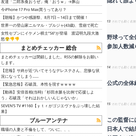
隠れて誰よ
友達「二郎系食おうぜ」俺「おうｗ」→豚山
今iPhone 17 Pro Max買うってあり？
【朗報】かつや感謝祭、8月7日～14日まで開催！
13
それでも動く名無
世界一の登山家ニルマル・プルジャ(43歳)、雪崩で死亡
女性セブンにイケメン棋士”S6”が登場 渡辺明九段大激
野球って全
怒😤👎👎
参加人数減
まとめチェッカー 総合
まとめチェッカーは閉鎖しました。RSSの解除をお願い
します。
14
それでも動く名無
【悲報】サ終が近づいてそうなデレステさん、悲惨な状
況になってしまう……
公式の全体
【緊急悲報】石破茂、本性を現すｗｗｗｗ
【動画】安倍首相(当時)「杉田水脈を比例で応援しよ
う」石破茂「それはおかしいんじゃないか」
15
それでも動く名無
SEVEN’S TV #1160【ｙｔｒがゴジエヴァをぶっ壊した結
果】
この監督に
ブルーアンテナ
日本人で結
職場の人妻と不倫をして、ついに、、、