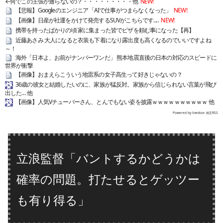
←何でこの主張が通らないの？・・・・・・・・・他
NEW!
【悲報】Googleのエンジニア「AIで仕事がつまらなくなった」
NEW!
【画像】日産が社運をかけて発売するSUVがこちらです‥‥
NEW!
携帯を持ったばかりの頃 家に集まった皆でピザを頼む事になった【再】
近藤あさみ 大人になると衣装も下着になり露出度も高くなるのでいいですよね
～！
海外「日本よ、お前がナンバーワンだ」 熊本地震直後の日本の対応のスピードに
世界が衝撃
【画像】おまえらこういう地雷系の女子高生って好きじゃないの？
36歳の彼女と結婚したいのに、家族が猛反対。家族から信じられない言葉が飛び
出した… 他
【画像】人気Vチューバーさん、とんでもない姿を披露ｗｗｗｗｗｗｗｗｗｗ 他
Powered by livedoor 相互RSS
立浪監督「バントするかどうかは
確率の問題。打たせるとゲッツー
も有り得る」