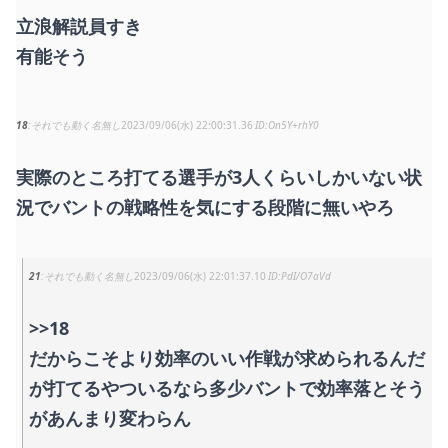
立浪解説員すき
有能そう
18
それでも動く名無し
2023/09/06(水) 22:00:31.36
On5Y+rhY0
実際のところ打てる選手が3人くらいしかいない状
況でバントの戦略性を気にする段階に無いやろ
21
それでも動く名無し
2023/09/06(水) 22:01:37.10
PdI/O7aVd
>>18
だからこそより効率のいい作戦が求められるんだ
が打てるやついるなら多少バントで効率落とそう
があんまり変わらん