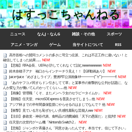
はすっこちゃんねる
ニュース
なんJ・なんG
雑談・その他
スポーツ
アニメ・マンガ
ゲーム
当サイトについて
RSS
高市首相への賛同コメントの多さに苛立つ左派、これは不正工作に違いない！と
確信してしまった結果……
NEW!
【悲報】FIFA会長、UEFAが許してくれなくて詰むwwwwwwww
NEW!
鈴木奈穂子アナ 袖口からインナーチラ見え！！【GIF動画あり】
NEW!
Juice=Juice「めざましライブ」豊洲PIT公演画像ｷﾀ━━━━(ﾟ∀ﾟ)━━━━!!
NEW!
「あのヤフコメ民すらドン引きしてて草」と某事件の衝撃的な公判が話題に、な
んか変な力が働いてんのかってくらい……他
NEW!
【画像】管理職「くそ、またメンヘラ女のセラピータイムか」
NEW!
【朗報】任天堂、microSDExpressを普及させてしまう… 他
NEW!
アジア杯までの半年間森保監督にやらせるのはまじでなんで？ 他
NEW!
【衝撃】見ている方も恥ずかしい共感性羞恥な芸能人ww
NEW!
【注目】参政党・神谷代表、食料品の消費減税「天下の愚策だ」と批判‼
NEW!
任天堂の次世代ゲーム機「Nintendo Switch 2」
NEW!
【悲報】ジャンポケ斉藤さん「同意があったんです。本当です。信じて下さい」