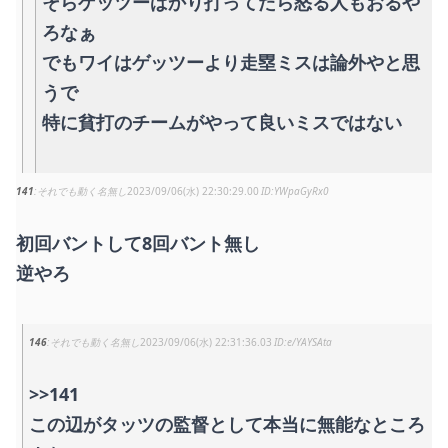
そらゲッツーばかり打ってたら怒る人もおるや
ろなぁ
でもワイはゲッツーより走塁ミスは論外やと思
うで
特に貧打のチームがやって良いミスではない
141
それでも動く名無し
2023/09/06(水) 22:30:29.00
YWpaGyRx0
初回バントして8回バント無し
逆やろ
146
それでも動く名無し
2023/09/06(水) 22:31:36.03
e/YAYSAta
>>141
この辺がタッツの監督として本当に無能なところ