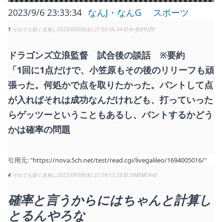
2023/9/6 23:33:34
なんJ・なんG
スポーツ
1
それでも動く名無し
2023/09/06(水) 21:56:56.24
b+fh8YUZ0
ドラゴンズ立浪監督 試合後の談話 ※要約
「1回に1点だけで、小笠原もその後のリリーフも頑
張った。何処かで点を取りたかった。バントして点
が入ればそれは成功なんだけれども、打っていった
らゲッツーということもあるし、バントするかどう
かは確率の問題
引用元:
"https://nova.5ch.net/test/read.cgi/livegalileo/1694005016/"
4
それでも動く名無し
2023/09/06(水) 21:58:13.29
5tM5MC4vd
確率と言うからにはちゃんと計算し
とるんやろな