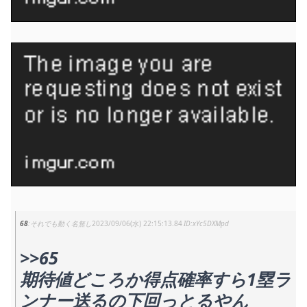
68
それでも動く名無し
2023/09/06(水) 22:15:13.84
xYc5DXMpd
>>65
期待値どころか得点確率すら1塁ラ
ンナー送るの下回っとるやん