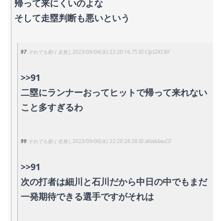
帰って来にくいのよな
そして走塁判断も悪いという
97
それでも動く名無し
2023/09/06(水) 22:20:16.75
CIpS2KC80
>>91
二塁にランナーおってヒットで帰って来れない
こと多すぎるわ
99
それでも動く名無し
2023/09/06(水) 22:20:28.08
d6wbIwuC0
>>91
次の打者は細川と石川だから中日の中でもまだ
一発期待できる選手ですがそれは