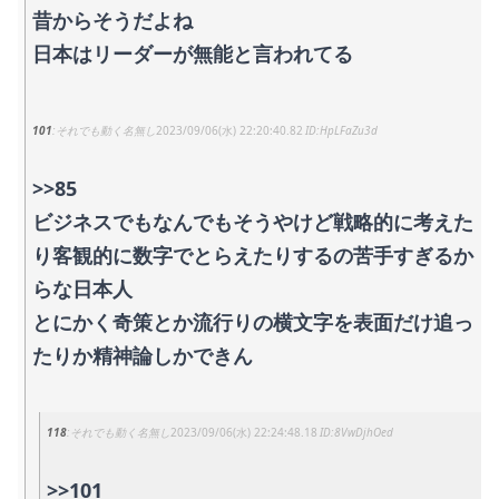
昔からそうだよね
日本はリーダーが無能と言われてる
101
それでも動く名無し
2023/09/06(水) 22:20:40.82
HpLFaZu3d
>>85
ビジネスでもなんでもそうやけど戦略的に考えた
り客観的に数字でとらえたりするの苦手すぎるか
らな日本人
とにかく奇策とか流行りの横文字を表面だけ追っ
たりか精神論しかできん
118
それでも動く名無し
2023/09/06(水) 22:24:48.18
8VwDjhOed
>>101