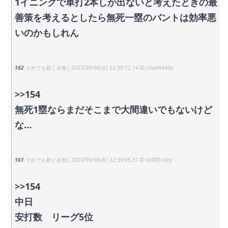
1イニングで単打2本しか出ないと考えたときの最
善策を考えるとしたら無死一塁のバントは効率悪
いのかもしれん
162
それでも動く名無し
2023/09/06(水) 22:39:12.14
cDw0kh44p
>>154
無死1塁ならまだそこまで大間違いでもないけど
な…
161
それでも動く名無し
2023/09/06(水) 22:39:06.37
VeXR3+Qcp
>>154
中日
安打数 リーグ5位