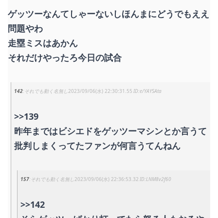
ゲッツーなんてしゃーないしほんまにどうでもええ
問題やわ
走塁ミスはあかん
それだけやったろ今日の試合
142
それでも動く名無し
2023/09/06(水) 22:30:31.55
e/YAYSAta
>>139
昨年まではビシエドをゲッツーマシンとか言うて
批判しまくってたファンが何言うてんねん
157
それでも動く名無し
2023/09/06(水) 22:36:53.32
LNM8v2f60
>>142