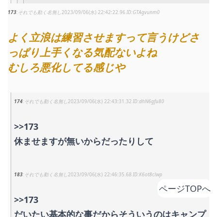
173
それでも動く名無し
2023/09/06(水) 22:42:22.96
GTAgvunm0
よく立浪は練習させますって言うけどさ
っぱり上手くなる気配ないよね
むしろ悪化してる感じや
174
それでも動く名無し
2023/09/06(水) 22:43:31.32
dhN6gfu80
>>173
休ませますが無いからだったりして
183
それでも動く名無し
2023/09/06(水) 22:46:35.68
K6ot8clwp
ページTOPへ
>>173
だいたい基本的な事だからそういうのはキャンプ