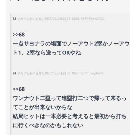
83
それでも動く名無し
2023/09/06(水) 22:18:03.49
BHeAV2E20
>>68
一点サヨナラの場面でノーアウト2塁かノーアウ
ト1、2塁なら送ってOKやね
94
それでも動く名無し
2023/09/06(水) 22:19:50.95
d3Nj0n4Kd
>>68
ワンナウト二塁って進塁打二つで帰って来るっ
てことが出来ないからな
結局ヒットは一本必要と考えると最初から打ち
に行くべきなのかもしれない