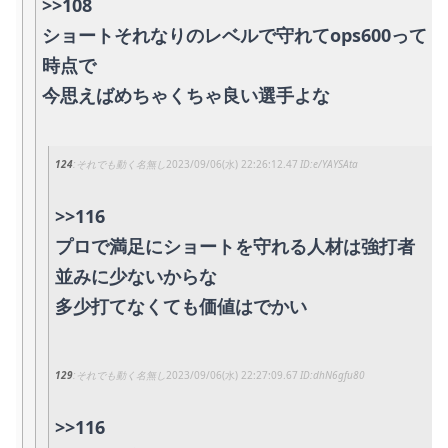
>>108
ショートそれなりのレベルで守れてops600って
時点で
今思えばめちゃくちゃ良い選手よな
124
それでも動く名無し
2023/09/06(水) 22:26:12.47
e/YAYSAta
>>116
プロで満足にショートを守れる人材は強打者
並みに少ないからな
多少打てなくても価値はでかい
129
それでも動く名無し
2023/09/06(水) 22:27:09.67
dhN6gfu80
>>116