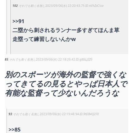
102
それでも動く名無し
2023/09/06(水) 22:20:43.75
nVhZzC/ua
>>91
二塁から刺されるランナー多すぎてほんま草
走塁って練習しないんかw
85
それでも動く名無し
2023/09/06(水) 22:18:29.42
q8IsLJZZ0
別のスポーツが海外の監督で強くな
ってきてるの見るとやっぱ日本人で
有能な監督って少ないんだろうな
93
それでも動く名無し
2023/09/06(水) 22:19:48.94
RtDB4Q2F0
>>85