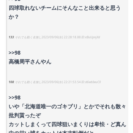
四球取れないチームにそんなこと出来ると思う
か？
133
それでも動く名無し
2023/09/06(水) 22:28:18.88
eBuUpnjXd
>>98
高橋周平さんやん
108
それでも動く名無し
2023/09/06(水) 22:21:53.54
d6wbIwuC0
>>98
いや「北海道唯一のゴキブリ」とかでそれも散々
批判貰ったぞ
カットしまくって四球狙いまくりは卑怯・ど真ん