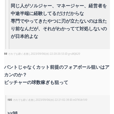
同じ人がソルジャー、マネージャー、経営者を
中途半端に経験してるだけだからな
専門でやってきたやつに刃が立たないのは当た
り前なんだが、それがわかってて対処しないの
が日本的よな
98
それでも動く名無し
2023/09/06(水) 22:20:20.53
g+zItQ620
バントじゃなくカット前提のフォアボール狙いはア
カンのか？
ピッチャーの球数稼ぎも狙って
105
それでも動く名無し
2023/09/06(水) 22:21:02.39
nO7KUb1V0
>>98