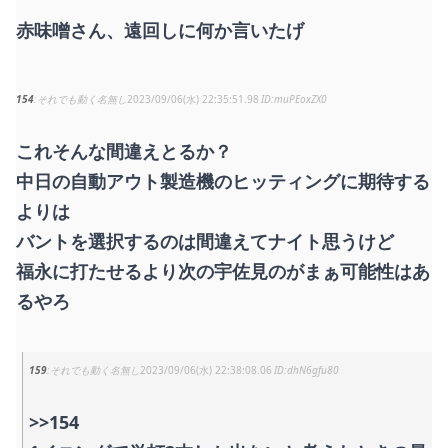
赤味噌さん、遠回しに何か言いたげ
154
それでも動く名無し
2023/09/06(水) 22:35:51.98
muPEoxZX0
これそんな間違えとるか？
中日の自動アウト製造機のヒッティングに期待する
よりは
バントを選択するのは間違えてナイト思うけど
福永に打たせるより次の宇佐見のがまぁ可能性はあ
るやろ
159
それでも動く名無し
2023/09/06(水) 22:38:08.06
dhN6gfu80
>>154