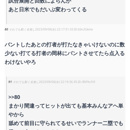
試合展開と回数によらんか
あと日米でもだいぶ変わってくる
80
それでも動く名無し
2023/09/06(水) 22:17:51.03
6Inr2Gkma
バントしたあとの打者が打たなきゃいけないのに数
少ない打てる打者の岡林にバントさせてたら点入る
わけないやろ
91
それでも動く名無し
2023/09/06(水) 22:19:36.95
/BVFhcFr0
>>80
まかり間違ってヒットが出ても基本みんなアヘ単
やから
舐めて前目に守られてるせいでランナー二塁でも