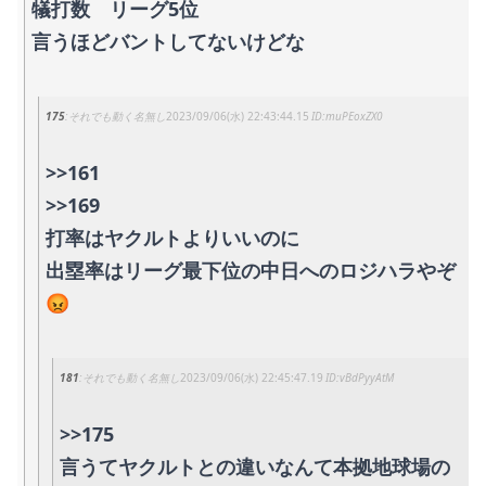
犠打数 リーグ5位
言うほどバントしてないけどな
175
それでも動く名無し
2023/09/06(水) 22:43:44.15
muPEoxZX0
>>161
>>169
打率はヤクルトよりいいのに
出塁率はリーグ最下位の中日へのロジハラやぞ
😡
181
それでも動く名無し
2023/09/06(水) 22:45:47.19
vBdPyyAtM
>>175
言うてヤクルトとの違いなんて本拠地球場の