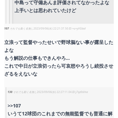
中島って守備あんま評価されてなかったよな
上手いとは思われていたけど
107
それでも動く名無し
2023/09/06(水) 22:21:37.50
+u+yVGtad
立浪って監督やったせいで野球脳ない事が露呈した
よな
もう解説の仕事もできんやろ...
これで中日が立浪切ったら可哀想やろうし続投させ
ざるをえないな
130
それでも動く名無し
2023/09/06(水) 22:27:11.04
j7qz0sVna
>>107
いうて12球団のこれまでの無能監督でも普通に解