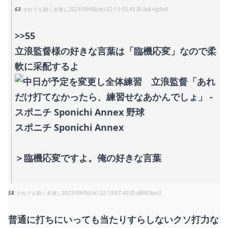
63
それでも動く名無し
2023/09/06(水) 22:13:53.43
Iw8+Ig9a0
>>55
立浪監督様の好きな言葉は「臨機応変」なので柔
軟に采配するよ
スポニチ Sponichi Annex
＞臨機応変ですよ。俺の好きな言葉
58
それでも動く名無し
2023/09/06(水) 22:13:07.40
d8lN1kec0
普通に打ちにいっても当たりすらしないクソ打力な