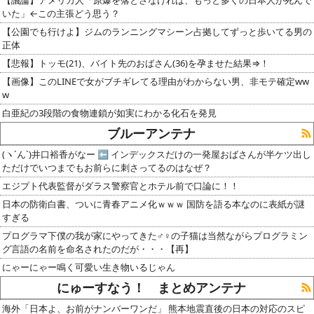
いた」←この主張どう思う？
【公園でも行けよ】ジムのランニングマシーン占拠してずっと歩いてる男の
正体
【悲報】トッモ(21)、バイト先のおばさん(36)を孕ませた結果⇒！
【画像】このLINEで女がブチギレてる理由がわからない男、非モテ確定ww
w
白亜紀の3段階の食物連鎖が如実にわかる化石を発見
ブルーアンテナ
(ヽ´ん`)井口裕香がなー ⬅ インデックスだけの一発屋おばさんが半ケツ出し
ただけでいつまでもお前らに刺さってるのはなぜ？
エジプト代表監督がダラス警察官とホテル前で口論に！！
日本の防衛白書、ついに青春アニメ化ｗｗｗ 国防を語る本なのに表紙が謎
すぎる
プログラマ下僕の我が家にやってきた♂♀の子猫は当然ながらプログラミン
グ言語の名前を命名されたのだが・・・【再】
にゃーにゃー鳴く可愛い生き物いるじゃん
にゅーすなう！ まとめアンテナ
海外「日本よ、お前がナンバーワンだ」 熊本地震直後の日本の対応のスピ