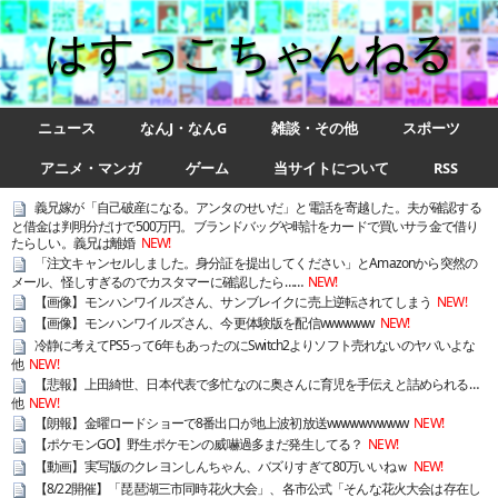
はすっこちゃんねる
ニュース
なんJ・なんG
雑談・その他
スポーツ
アニメ・マンガ
ゲーム
当サイトについて
RSS
義兄嫁が「自己破産になる。アンタのせいだ」と電話を寄越した。夫が確認する
と借金は判明分だけで500万円。ブランドバッグや時計をカードで買いサラ金で借り
たらしい。義兄は離婚
NEW!
「注文キャンセルしました。身分証を提出してください」とAmazonから突然の
メール、怪しすぎるのでカスタマーに確認したら……
NEW!
【画像】モンハンワイルズさん、サンブレイクに売上逆転されてしまう
NEW!
【画像】モンハンワイルズさん、今更体験版を配信wwwwww
NEW!
冷静に考えてPS5って6年もあったのにSwitch2よりソフト売れないのヤバいよな
他
NEW!
【悲報】上田綺世、日本代表で多忙なのに奥さんに育児を手伝えと詰められる…
他
NEW!
【朗報】金曜ロードショーで8番出口が地上波初放送wwwwwwwww
NEW!
【ポケモンGO】野生ポケモンの威嚇過多まだ発生してる？
NEW!
【動画】実写版のクレヨンしんちゃん、バズりすぎて80万いいねｗ
NEW!
【8/22開催】「琵琶湖三市同時花火大会」、各市公式「そんな花火大会は存在し