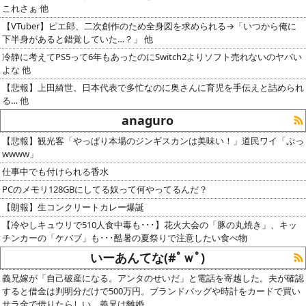
これさぁ 他
【VTuber】ピエ郎、二次創作のため全身図を求められる→「いつから俺に
下半身があると錯覚していた…？」 他
冷静に考えてPS5って6年もあったのにSwitch2よりソフト売れないのヤバい
よな 他
【悲報】上田綺世、日本代表で多忙なのに奥さんに育児を手伝えと詰められ
る… 他
anaguro
【悲報】観光客「やっぱり本場のジンギスカンは美味い！」道民ワイ「ぷっ
wwww」
仕事中でも付けられる香水
PCのメモリ128GBにしてる奴って何やってるんだ？
【朗報】生コンクリートカレー爆誕
【冷やしキュウリで510人食中毒も･･･】花火大会の「豚の丸焼き」、キッ
チンカーの「ケバブ」も･･･酷暑の夏祭りで注意したい食べ物
いーあんてな(#ﾟｗﾟ)
義兄嫁が「自己破産になる。アンタのせいだ」と電話を寄越した。夫が確認
すると借金は判明分だけで500万円。ブランドバッグや時計をカードで買い
サラ金で借りたらしい。義兄は離婚