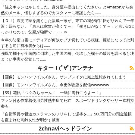
「注文キャンセルしました。身分証を提出してください」とAmazonから突
然のメール、怪しすぎるのでカスタマーに確認したら……
【ＧＪ】震災で家を無くした親戚一家が、東京の我が家に転がり込んで一年
近く帰らない。「東京は家賃が高くて～」「働き口がなくて～」と言い訳ば
っかりなので、父親が独断で・・・ｗ
今年の防衛白書にメディアが何故かブチ切れている模様、躍起になって批判
するも逆に有権者からは……
強風で欄干が全面的に倒壊した中国の橋、倒壊した欄干の破片を調べると凄
まじい事実が発覚して……
キター！(ﾟ∀ﾟ)アンテナ
【画像】モンハンワイルズさん、サンブレイクに売上逆転されてしまう
【画像】モンハンワイルズさん、今更体験版を配信wwwwww
【SS】花帆「つぐみちゃーん！ 一緒に海行こうよー！」
ファン付き作業着使用男性熱中症で死亡 スポーツドリンクやゼリー飲料持
参も
「自衛隊員や報道カメラマンのフリをして泥棒を…」500万円分の預金通帳
を盗まれた高齢女性が明かす被害
2chnaviヘッドライン