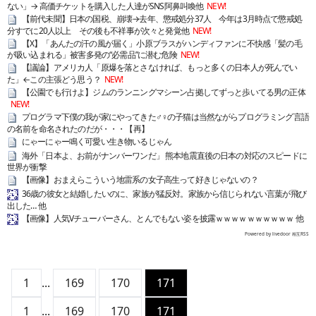
ない」→ 高価チケットを購入した人達がSNS阿鼻叫喚他
NEW!
【前代未聞】日本の国税、崩壊→去年、懲戒処分37人 今年は3月時点で懲戒処
分すでに20人以上 その後も不祥事が次々と発覚他
NEW!
【X】「あんたの汗の風が届く」小原ブラスがハンディファンに不快感「髪の毛
が吸い込まれる」被害多発の“必需品”に潜む危険
NEW!
【議論】アメリカ人「原爆を落とさなければ、もっと多くの日本人が死んでい
た」←この主張どう思う？
NEW!
【公園でも行けよ】ジムのランニングマシーン占拠してずっと歩いてる男の正体
NEW!
プログラマ下僕の我が家にやってきた♂♀の子猫は当然ながらプログラミング言語
の名前を命名されたのだが・・・【再】
にゃーにゃー鳴く可愛い生き物いるじゃん
海外「日本よ、お前がナンバーワンだ」 熊本地震直後の日本の対応のスピードに
世界が衝撃
【画像】おまえらこういう地雷系の女子高生って好きじゃないの？
36歳の彼女と結婚したいのに、家族が猛反対。家族から信じられない言葉が飛び
出した… 他
【画像】人気Vチューバーさん、とんでもない姿を披露ｗｗｗｗｗｗｗｗｗｗ 他
Powered by livedoor 相互RSS
1
...
169
170
171
1
...
169
170
171