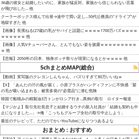
36歳の彼女と結婚したいのに、家族が猛反対。家族から信じられない言葉
が飛び出した… 他
クーラーボックス積んで出発→途中で買い足し…50代公務員の“ドライブ”が
地獄すぎた 他
【画像】長濱ねる(27歳)の乳がヤバイと話題にｗｗｗｗ1700万バズｗｗｗｗ
ｗｗｗｗｗｗ 他
【画像】人気Vチューバーさん、とんでもない姿を披露ｗｗｗｗｗｗｗｗｗ
ｗ 他
【悲報】2050年の日本、独身ボッチ祭りが現実になるとかｗｗｗｗ 他
5chまとめMAP(総合)
【動画】実写版のクレヨンしんちゃん、バズりすぎて80万いいねｗ
【X】「あんたの汗の風が届く」小原ブラスがハンディファンに不快感「髪
の毛が吸い込まれる」被害多発の“必需品”に潜む危険
韓国で船積みの精製油3万トンがロシア行き…異例の取引 ロイター報道
【マジかよ】取引先社長息子と結婚するウチの新入社員が「結婚も契約も中
止になりました…」→俺「こっちもグループ全社の取引中止しよう」
最近のテレビって、ただのでかいYouTubeになりつつあるよな
おまとめ : おすすめ
【議論】アメリカ人「原爆を落とさなければ、もっと多くの日本人が死んで