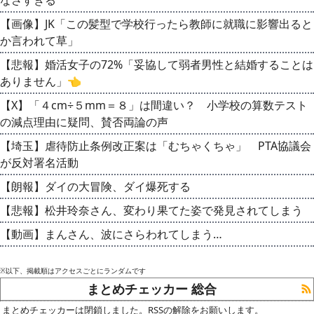
【画像】JK「この髪型で学校行ったら教師に就職に影響出ると
か言われて草」
【悲報】婚活女子の72%「妥協して弱者男性と結婚することは
ありません」👈
【X】「４cm÷５mm＝８」は間違い？ 小学校の算数テスト
の減点理由に疑問、賛否両論の声
【埼玉】虐待防止条例改正案は「むちゃくちゃ」 PTA協議会
が反対署名活動
【朗報】ダイの大冒険、ダイ爆死する
【悲報】松井玲奈さん、変わり果てた姿で発見されてしまう
【動画】まんさん、波にさらわれてしまう…
※以下、掲載順はアクセスごとにランダムです
まとめチェッカー 総合
まとめチェッカーは閉鎖しました。RSSの解除をお願いします。