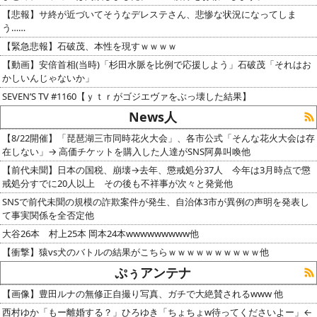
【悲報】サ終が近づいてそうなデレステさん、悲惨な状況になってしま
う……
【緊急悲報】石破茂、本性を現すｗｗｗｗ
【動画】安倍首相(当時)「杉田水脈を比例で応援しよう」石破茂「それはお
かしいんじゃないか」
SEVEN’S TV #1160【ｙｔｒがゴジエヴァをぶっ壊した結果】
News人
【8/22開催】「琵琶湖三市同時花火大会」、各市公式「そんな花火大会は存
在しない」→ 高価チケットを購入した人達がSNS阿鼻叫喚他
【前代未聞】日本の国税、崩壊→去年、懲戒処分37人 今年は3月時点で懲
戒処分すでに20人以上 その後も不祥事が次々と発覚他
SNSで前代未聞の規模の詐欺案件が発生、自治体3市が異例の声明を発表し
て事実関係を全否定他
大谷26本 村上25本 岡本24本wwwwwwwww他
【衝撃】猿vs犬のバトルの結果がこちらｗｗｗｗｗｗｗｗｗｗ他
ぷぅアンテナ
【画像】豊田ルナの無修正自撮り写真、ガチで大絶賛されるwww 他
西村ゆか「もー離婚する？」ひろゆき「ちょちょw待ってくださいよー」←