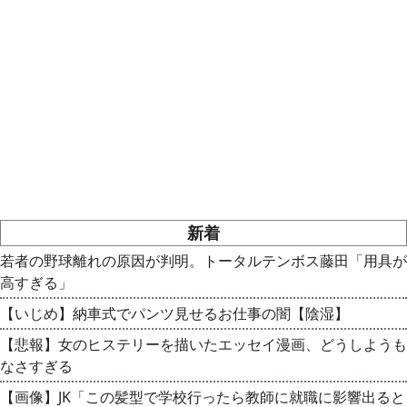
新着
若者の野球離れの原因が判明。トータルテンボス藤田「用具が
高すぎる」
【いじめ】納車式でパンツ見せるお仕事の闇【陰湿】
【悲報】女のヒステリーを描いたエッセイ漫画、どうしようも
なさすぎる
【画像】JK「この髪型で学校行ったら教師に就職に影響出ると