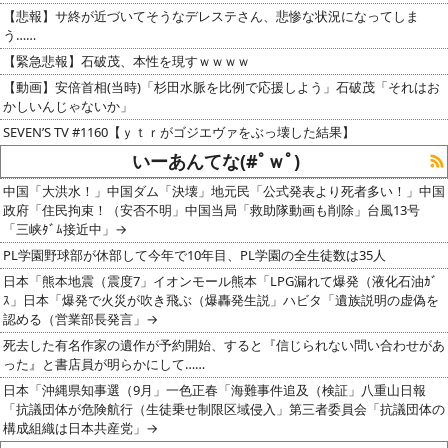
【悲報】サ終が近づいてそうなデレステさん、悲惨な状況になってしま
う……
【緊急悲報】石破茂、本性を現すｗｗｗｗ
【動画】安倍首相(当時)「杉田水脈を比例で応援しよう」石破茂「それはお
かしいんじゃないか」
SEVEN’S TV #1160【ｙｔｒがゴジエヴァをぶっ壊した結果】
いーあんてな(#ﾟｗﾟ)
中国「大洪水！」中国ダム「決壊」地元民「公式発表より死者多い！」中国
政府「住民拘束！（安否不明」中国当局「救助隊動画も削除」台風13号
「三峡ﾀﾞﾑ接近中」→
PL学園野球部が休部して今年で10年目、PL学園の全生徒数は35人
日本「熊本地震（震度7」イオンモール熊本「LPG漏れて爆発（液化石油ｶﾞ
ｽ」日本「爆発で火災が吹き飛ぶ（爆轟発生説」ハビタ「遺族説明の虚偽を
認める（営業部長発言」→
死去した有名作家の遺作が予約開始、すると『信じられない問い合わせがあ
った』と書店員が明らかにして……
日本「沖縄県知事選（9月」一色正春「海難事件追及（検証」八重山日報
「抗議団体が危険航行（生徒乗せ制限区域侵入」第三者委員会「抗議団体の
構成組織は日本共産党」→