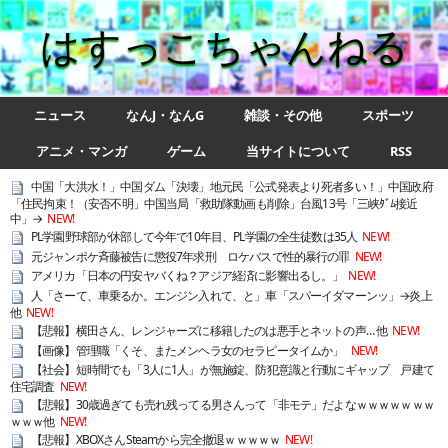
はすっこちゃんねる
ニュース
なんJ・なんG
雑談・その他
スポーツ
アニメ・マンガ
ゲーム
当サイトについて
RSS
中国「大洪水！」中国ダム「決壊」地元民「公式発表より死者多い！」中国政府
「住民拘束！（安否不明」中国当局「救助隊動画も削除」台風13号「三峡ﾀﾞﾑ接近
中」→
NEW!
PL学園野球部が休部して今年で10年目、PL学園の全生徒数は35人
NEW!
元ジャンポケ斉藤被告に懲役7年求刑 ロケバスで性的暴行の罪
NEW!
アメリカ「日本の円安ヤバくね？アジア経済に影響出るし。」
NEW!
人「さーて、車乗るか。エンジン入れて、と」車「スパーイダマーンッ」→炎上
他
NEW!
【悲報】横田さん、レンジャーズに移籍したのは悪手とネットの声… 他
NEW!
【画像】管理職「くそ、またメンヘラ女のセラピータイムか」
NEW!
【社会】短時間でも「3人に1人」が無施錠、防犯意識と行動にギャップ 戸建て
住宅調査
NEW!
【悲報】30歳過ぎても売れ残ってる男さんって「非モテ」だよなｗｗｗｗｗｗｗ
ｗｗｗ他
NEW!
【悲報】XBOXさんSteamから完全撤退ｗｗｗｗｗ
NEW!