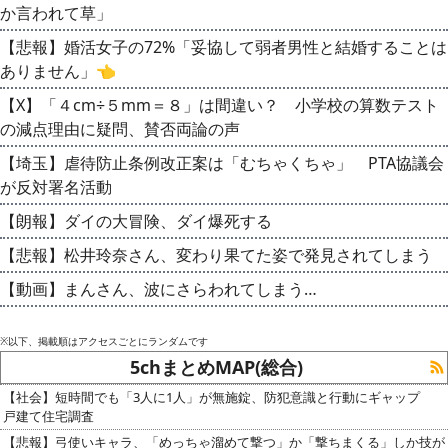
か言われて草」
【悲報】婚活女子の72%「妥協して弱者男性と結婚することは
ありません」👈
【X】「４cm÷５mm＝８」は間違い？ 小学校の算数テスト
の減点理由に疑問、賛否両論の声
【埼玉】虐待防止条例改正案は「むちゃくちゃ」 PTA協議会
が反対署名活動
【朗報】ダイの大冒険、ダイ爆死する
【悲報】松井玲奈さん、変わり果てた姿で発見されてしまう
【動画】まんさん、波にさらわれてしまう…
※以下、掲載順はアクセスごとにランダムです
5chまとめMAP(総合)
【社会】短時間でも「3人に1人」が無施錠、防犯意識と行動にギャップ
戸建て住宅調査
【悲報】弓使いキャラ、「めっちゃ溜めて撃つ」か「撃ちまくる」しか技が