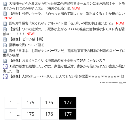
大谷翔平が今永昇太から打った第25号先頭打者ホームランに全米騒然！←「トモ
ダチから打つのが好きだね」（海外の反応）他
NEW!
【悲報】弓使いキャラ、「めっちゃ溜めて撃つ」か「撃ちまくる」しか技がない
NEW!
回転寿司屋客「水くれや」アルバイト僕「セルf(いや揉め事は避けよう)」
NEW!
【速報】ワイの近所の川、死体が上がる → >>1の発言に違和感が多くスレ内も騒
然⇒・・！！！
NEW!
【画像】 ビーム猫【再】
播磨赤松氏について語る
海外「日本よ、お前がナンバーワンだ」 熊本地震直後の日本の対応のスピードに
世界が衝撃
【画像】おまえらこういう地雷系の女子高生って好きじゃないの？
36歳の彼女と結婚したいのに、家族が猛反対。家族から信じられない言葉が飛び
出した… 他
【画像】人気Vチューバーさん、とんでもない姿を披露ｗｗｗｗｗｗｗｗｗｗ 他
Powered by livedoor 相互RSS
1
...
175
176
177
1
...
175
176
177