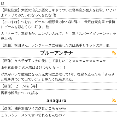
他
【閲覧注意】大阪の治安が悪化しすぎてついに警察官が犯人を銃殺。いよい
よアメリカみたいになってきたな 他
【ぶいすぽ】つむお、ビール10種類飲み比べ第2弾！「最近は焼肉屋で最初
にビールを頼むくらい好き」 他
人「さーて、車乗るか。エンジン入れて、と」車「スパーイダマーンッ」→
炎上 他
【悲報】横田さん、レンジャーズに移籍したのは悪手とネットの声… 他
ブルーアンテナ
【画像】女の子が工ッチの後にして欲しいことｗｗｗｗｗｗｗｗｗｗ
山中真由美 この水着はえげつないな～！！
浮気がバレて離婚になった元夫宅に居候して1年、復縁を迫ったら「さっさ
と職を見つけて出ていけ」と冷たく拒絶された。
【画像】 ビーム猫【再】
播磨赤松氏について語る
anaguro
【画像】独身無職ワイの夕食がこちらwww
こういうラーメンて食べ切れるもんなの？