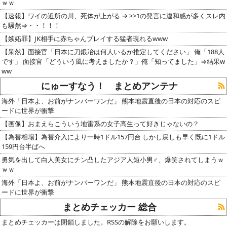
ｗｗ
【速報】ワイの近所の川、死体が上がる → >>1の発言に違和感が多くスレ内
も騒然⇒・・！！！
【嫉妬罪】JK相手に赤ちゃんプレイする猛者現れるwww
【呆然】面接官「日本に刀鍛冶は何人いるか推定してください」 俺「188人
です」 面接官「どういう風に考えましたか？」俺「知ってました」⇒結果w
ww
にゅーすなう！ まとめアンテナ
海外「日本よ、お前がナンバーワンだ」 熊本地震直後の日本の対応のスピ
ードに世界が衝撃
【画像】おまえらこういう地雷系の女子高生って好きじゃないの？
【為替相場】為替介入により一時1ドル157円台 しかし戻しも早く既に1ドル
159円台半ばへ
勇気を出して白人美女にチン凸したアジア人短小男♂、爆笑されてしまうｗ
ｗｗ
海外「日本よ、お前がナンバーワンだ」 熊本地震直後の日本の対応のスピ
ードに世界が衝撃
まとめチェッカー 総合
まとめチェッカーは閉鎖しました。RSSの解除をお願いします。