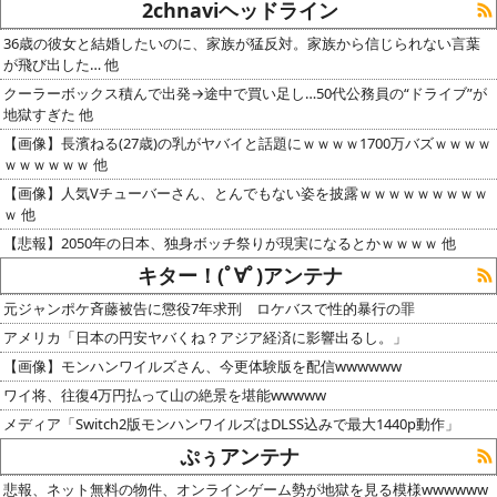
2chnaviヘッドライン
36歳の彼女と結婚したいのに、家族が猛反対。家族から信じられない言葉
が飛び出した… 他
クーラーボックス積んで出発→途中で買い足し…50代公務員の“ドライブ”が
地獄すぎた 他
【画像】長濱ねる(27歳)の乳がヤバイと話題にｗｗｗｗ1700万バズｗｗｗｗ
ｗｗｗｗｗｗ 他
【画像】人気Vチューバーさん、とんでもない姿を披露ｗｗｗｗｗｗｗｗｗ
ｗ 他
【悲報】2050年の日本、独身ボッチ祭りが現実になるとかｗｗｗｗ 他
キター！(ﾟ∀ﾟ)アンテナ
元ジャンポケ斉藤被告に懲役7年求刑 ロケバスで性的暴行の罪
アメリカ「日本の円安ヤバくね？アジア経済に影響出るし。」
【画像】モンハンワイルズさん、今更体験版を配信wwwwww
ワイ将、往復4万円払って山の絶景を堪能wwwww
メディア「Switch2版モンハンワイルズはDLSS込みで最大1440p動作」
ぷぅアンテナ
悲報、ネット無料の物件、オンラインゲーム勢が地獄を見る模様wwwwww