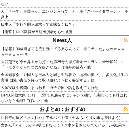
ない
人「さーて、車乗るか。エンジン入れて、と」車「スパーイダマーンッ」→
炎上
日本人「あれ？開示請求って意味なくね？」
【衝撃】NHK職員が番組出演者から性被害‼
News人
【悲報】30歳過ぎても売れ残ってる男さんって「非モテ」だよなｗｗｗｗ
ｗｗｗｗｗｗ他
大谷翔平が今永昇太から打った第25号先頭打者ホームランに全米騒然！←
「トモダチから打つのが好きだね」（海外の反応）他
全国知事会「外国人は日本人と同じ生活者で、地域の担い手。多文化共生の
実現に国が責任を持って取り組むよう強く要請する」他
人体実験や拷問にまつわる、ガチで怖い話を教えてくれ他
DeNA関根大気（31）、2軍でも腐らずにチャンス掴む「3割打っても呼ばれ
ないなら4割打てばいい」他
おまとめ : おすすめ
回転寿司屋客「水くれや」アルバイト僕「セルf(いや揉め事は避けよう)」
女さん ｢アイドルが19歳にもなってスク水を着させられている！｣⇒結果ｗ