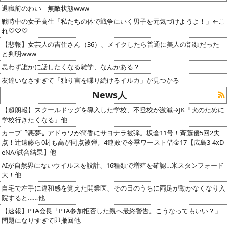
退職前のわい 無敵状態www
戦時中の女子高生「私たちの体で戦争にいく男子を元気づけようよ！」←こ
れ♡♡♡
【悲報】女芸人の吉住さん（36）、メイクしたら普通に美人の部類だった
と判明www
思わず誰かに話したくなる雑学、なんかある？
友達いなさすぎて「独り言を喋り続けるイルカ」が見つかる
News人
【超朗報】スクールドッグを導入した学校、不登校が激減→JK「犬のために
学校行きたくなる」他
カープ〝悪夢〟アドゥワが筒香にサヨナラ被弾。坂倉11号！斉藤優5回2失
点！辻遠藤ら0封も高が同点被弾。4連敗で今季ワースト借金17【広島3-4xD
eNA/試合結果】他
AIが自然界にないウイルスを設計、16種類で増殖を確認…米スタンフォード
大！他
自宅で左手に違和感を覚えた開業医、その日のうちに両足が動かなくなり入
院すると……他
【速報】PTA会長「PTA参加拒否した親へ最終警告。こうなってもいい？」
問題になりすぎて即撤回他