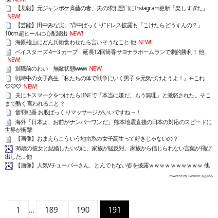
【悲報】元ジャンポケ斉藤の妻、夫の求刑翌日にInstagram更新「楽しすぎた」
NEW!
【芸能】田中みな実、“背中ぱっくり”ドレス披露も「こけたらどうすんの？」
10cm超ヒールに心配続出
NEW!
海原雄山にどん兵衛食わせたら言いそうなこと 他
NEW!
ベイスターズ 4ー3 カープ 延長12回筒香サヨナラホームランで劇的勝利！ 他
NEW!
退職前のわい 無敵状態www
NEW!
戦時中の女子高生「私たちの体で戦争にいく男子を元気づけようよ！」←これ
♡♡♡
NEW!
夫にキスマークをつけたらLINEで「本当に嫌だ、もう無理」と激怒された。そこ
まで酷く言われること？
音羽紀香 お股ぱっくりマッサージがいいですね～！
海外「日本よ、お前がナンバーワンだ」 熊本地震直後の日本の対応のスピードに
世界が衝撃
【画像】おまえらこういう地雷系の女子高生って好きじゃないの？
36歳の彼女と結婚したいのに、家族が猛反対。家族から信じられない言葉が飛び
出した… 他
【画像】人気Vチューバーさん、とんでもない姿を披露ｗｗｗｗｗｗｗｗｗｗ 他
Powered by livedoor 相互RSS
1
...
189
190
191