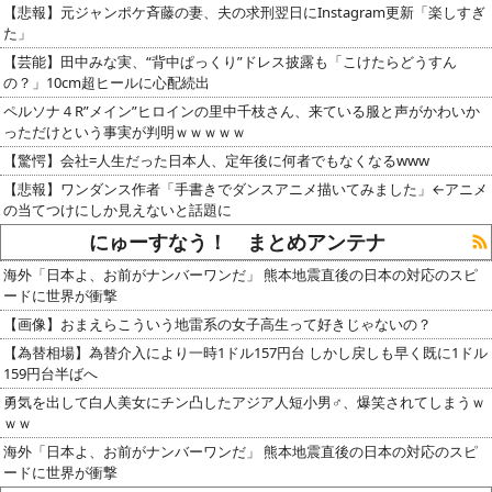
【悲報】元ジャンポケ斉藤の妻、夫の求刑翌日にInstagram更新「楽しすぎ
た」
【芸能】田中みな実、“背中ぱっくり”ドレス披露も「こけたらどうすん
の？」10cm超ヒールに心配続出
ペルソナ４R”メイン”ヒロインの里中千枝さん、来ている服と声がかわいか
っただけという事実が判明ｗｗｗｗｗ
【驚愕】会社=人生だった日本人、定年後に何者でもなくなるwww
【悲報】ワンダンス作者「手書きでダンスアニメ描いてみました」←アニメ
の当てつけにしか見えないと話題に
にゅーすなう！ まとめアンテナ
海外「日本よ、お前がナンバーワンだ」 熊本地震直後の日本の対応のスピ
ードに世界が衝撃
【画像】おまえらこういう地雷系の女子高生って好きじゃないの？
【為替相場】為替介入により一時1ドル157円台 しかし戻しも早く既に1ドル
159円台半ばへ
勇気を出して白人美女にチン凸したアジア人短小男♂、爆笑されてしまうｗ
ｗｗ
海外「日本よ、お前がナンバーワンだ」 熊本地震直後の日本の対応のスピ
ードに世界が衝撃