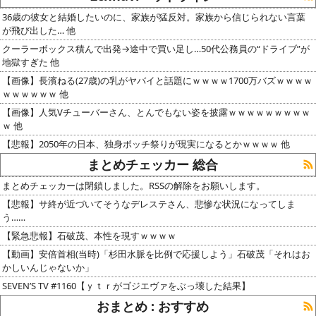
36歳の彼女と結婚したいのに、家族が猛反対。家族から信じられない言葉
が飛び出した… 他
クーラーボックス積んで出発→途中で買い足し…50代公務員の“ドライブ”が
地獄すぎた 他
【画像】長濱ねる(27歳)の乳がヤバイと話題にｗｗｗｗ1700万バズｗｗｗｗ
ｗｗｗｗｗｗ 他
【画像】人気Vチューバーさん、とんでもない姿を披露ｗｗｗｗｗｗｗｗｗ
ｗ 他
【悲報】2050年の日本、独身ボッチ祭りが現実になるとかｗｗｗｗ 他
まとめチェッカー 総合
まとめチェッカーは閉鎖しました。RSSの解除をお願いします。
【悲報】サ終が近づいてそうなデレステさん、悲惨な状況になってしま
う……
【緊急悲報】石破茂、本性を現すｗｗｗｗ
【動画】安倍首相(当時)「杉田水脈を比例で応援しよう」石破茂「それはお
かしいんじゃないか」
SEVEN’S TV #1160【ｙｔｒがゴジエヴァをぶっ壊した結果】
おまとめ : おすすめ