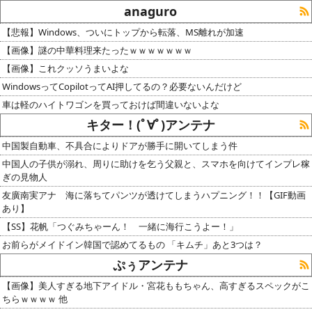
anaguro
【悲報】Windows、ついにトップから転落、MS離れが加速
【画像】謎の中華料理来たったｗｗｗｗｗｗｗ
【画像】これクッソうまいよな
WindowsってCopilotってAI押してるの？必要ないんだけど
車は軽のハイトワゴンを買っておけば間違いないよな
キター！(ﾟ∀ﾟ)アンテナ
中国製自動車、不具合によりドアが勝手に開いてしまう件
中国人の子供が溺れ、周りに助けを乞う父親と、スマホを向けてインプレ稼
ぎの見物人
友廣南実アナ 海に落ちてパンツが透けてしまうハプニング！！【GIF動画
あり】
【SS】花帆「つぐみちゃーん！ 一緒に海行こうよー！」
お前らがメイドイン韓国で認めてるもの 「キムチ」あと3つは？
ぷぅアンテナ
【画像】美人すぎる地下アイドル・宮花ももちゃん、高すぎるスペックがこ
ちらｗｗｗｗ 他