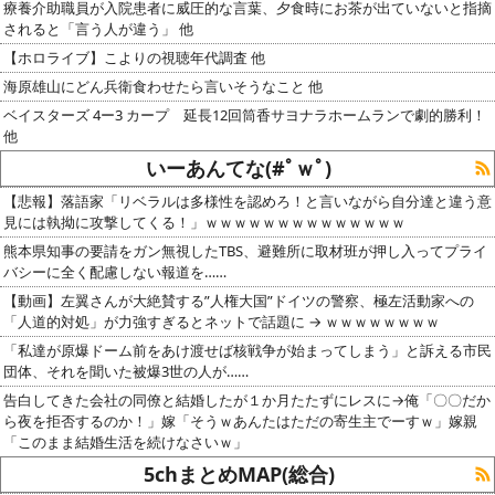
療養介助職員が入院患者に威圧的な言葉、夕食時にお茶が出ていないと指摘
されると「言う人が違う」 他
【ホロライブ】こよりの視聴年代調査 他
海原雄山にどん兵衛食わせたら言いそうなこと 他
ベイスターズ 4ー3 カープ 延長12回筒香サヨナラホームランで劇的勝利！
他
いーあんてな(#ﾟｗﾟ)
【悲報】落語家「リベラルは多様性を認めろ！と言いながら自分達と違う意
見には執拗に攻撃してくる！」ｗｗｗｗｗｗｗｗｗｗｗｗｗｗ
熊本県知事の要請をガン無視したTBS、避難所に取材班が押し入ってプライ
バシーに全く配慮しない報道を……
【動画】左翼さんが大絶賛する”人権大国”ドイツの警察、極左活動家への
「人道的対処」が力強すぎるとネットで話題に → ｗｗｗｗｗｗｗｗ
「私達が原爆ドーム前をあけ渡せば核戦争が始まってしまう」と訴える市民
団体、それを聞いた被爆3世の人が……
告白してきた会社の同僚と結婚したが１か月たたずにレスに→俺「〇〇だか
ら夜を拒否するのか！」嫁「そうｗあんたはただの寄生主でーすｗ」嫁親
「このまま結婚生活を続けなさいｗ」
5chまとめMAP(総合)