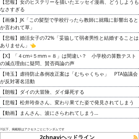
【悲報】女のヒステリーを描いたエッセイ漫画、どうしようも
なさすぎる
【画像】JK「この髪型で学校行ったら教師に就職に影響出ると
か言われて草」
【悲報】婚活女子の72%「妥協して弱者男性と結婚することは
ありません」👈
【X】「４cm÷５mm＝８」は間違い？ 小学校の算数テスト
の減点理由に疑問、賛否両論の声
【埼玉】虐待防止条例改正案は「むちゃくちゃ」 PTA協議会
が反対署名活動
【朗報】ダイの大冒険、ダイ爆死する
【悲報】松井玲奈さん、変わり果てた姿で発見されてしまう
【動画】まんさん、波にさらわれてしまう…
※以下、掲載順はアクセスごとにランダムです
2chnaviヘッドライン