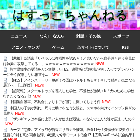
はすっこちゃんねる
ニュース
なんJ・なんG
雑談・その他
スポーツ
アニメ・マンガ
ゲーム
当サイトについて
RSS
【悲報】落語家「リベラルは多様性を認めろ！と言いながら自分達と違う意見に
は執拗に攻撃してくる！」ｗｗｗｗｗｗｗｗｗｗｗｗｗｗ
NEW!
熊本県知事の要請をガン無視したTBS、避難所に取材班が押し入ってプライバシ
ーに全く配慮しない報道を……
NEW!
【NGS】メインストーリー更新！今回はバトルもあるぞ！そして続きが気になる
展開へ…【三影傑】
NEW!
【超朗報】スクールドッグを導入した学校、不登校が激減→JK「犬のために学校
行きたくなる」他
NEW!
中国製自動車、不具合によりドアが勝手に開いてしまう件
NEW!
中国人の子供が溺れ、周りに助けを乞う父親と、スマホを向けてインプレ稼ぎの
見物人
NEW!
「ザンギエフは本当に上手い人が使えば最強」←なんでこんな嘘が広まったの？
NEW!
カープ〝悪夢〟アドゥワが筒香にサヨナラ被弾。坂倉11号！斉藤優5回2失点！辻
遠藤ら0封も高が同点被弾。4連敗で今季ワースト借金17【広島3-4xDeNA/試合結果】
他
NEW!