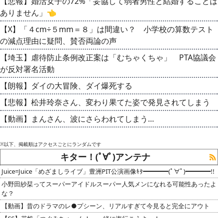
【悲報】婚活女子の72%「妥協して弱者男性と結婚することは
ありません」👈
【X】「４cm÷５mm＝８」は間違い？ 小学校の算数テスト
の減点理由に疑問、賛否両論の声
【埼玉】虐待防止条例改正案は「むちゃくちゃ」 PTA協議会
が反対署名活動
【朗報】ダイの大冒険、ダイ爆死する
【悲報】松井玲奈さん、変わり果てた姿で発見されてしまう
【動画】まんさん、波にさらわれてしまう…
※以下、掲載順はアクセスごとにランダムです
キター！(ﾟ∀ﾟ)アンテナ
Juice=Juice「めざましライブ」豊洲PIT公演画像ｷﾀ━━━━(ﾟ∀ﾟ)━━━━!!
小野田紗栞ってスーパーアイドルスーパー人気メンになれる可能性あったよ
な？
【動画】昔のドラマのレ●プシーン、リアルすぎて今見ると完全にアウト