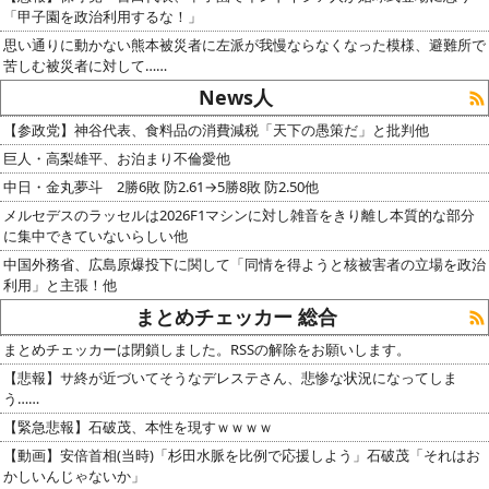
「甲子園を政治利用するな！」
思い通りに動かない熊本被災者に左派が我慢ならなくなった模様、避難所で
苦しむ被災者に対して……
News人
【参政党】神谷代表、食料品の消費減税「天下の愚策だ」と批判他
巨人・高梨雄平、お泊まり不倫愛他
中日・金丸夢斗 2勝6敗 防2.61→5勝8敗 防2.50他
メルセデスのラッセルは2026F1マシンに対し雑音をきり離し本質的な部分
に集中できていないらしい他
中国外務省、広島原爆投下に関して「同情を得ようと核被害者の立場を政治
利用」と主張！他
まとめチェッカー 総合
まとめチェッカーは閉鎖しました。RSSの解除をお願いします。
【悲報】サ終が近づいてそうなデレステさん、悲惨な状況になってしま
う……
【緊急悲報】石破茂、本性を現すｗｗｗｗ
【動画】安倍首相(当時)「杉田水脈を比例で応援しよう」石破茂「それはお
かしいんじゃないか」