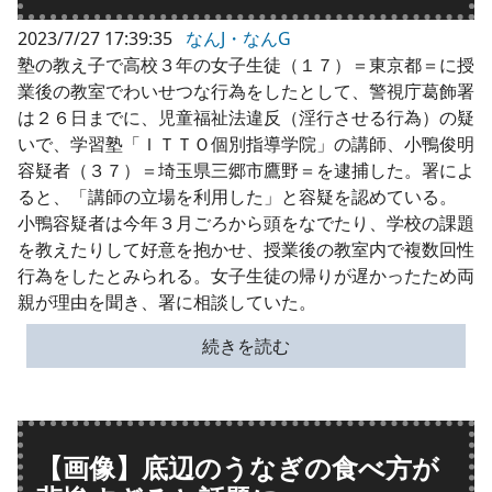
2023/7/27 17:39:35
なんJ・なんG
塾の教え子で高校３年の女子生徒（１７）＝東京都＝に授
業後の教室でわいせつな行為をしたとして、警視庁葛飾署
は２６日までに、児童福祉法違反（淫行させる行為）の疑
いで、学習塾「ＩＴＴＯ個別指導学院」の講師、小鴨俊明
容疑者（３７）＝埼玉県三郷市鷹野＝を逮捕した。署によ
ると、「講師の立場を利用した」と容疑を認めている。
小鴨容疑者は今年３月ごろから頭をなでたり、学校の課題
を教えたりして好意を抱かせ、授業後の教室内で複数回性
行為をしたとみられる。女子生徒の帰りが遅かったため両
親が理由を聞き、署に相談していた。
続きを読む
【画像】底辺のうなぎの食べ方が