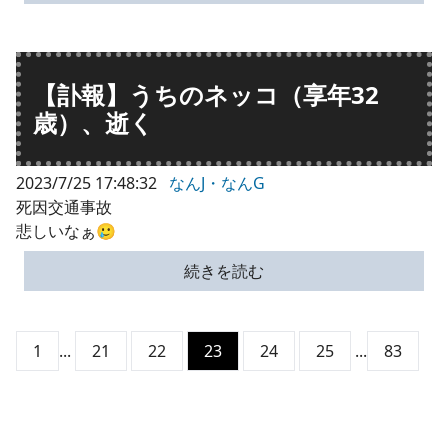
【訃報】うちのネッコ（享年32
歳）、逝く
2023/7/25 17:48:32
なんJ・なんG
死因交通事故
悲しいなぁ🥲
続きを読む
1
...
21
22
23
24
25
...
83