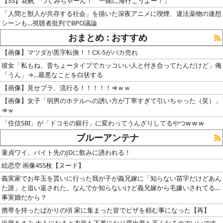
【SS】花帆「つぐみちゃーん！ 一緒に海行こうよー！」
「人間と獣人が共存する社会」を描いた深夜アニメに喫煙、違法薬物の連想
シーンも…視聴者批判でBPO議論
おまとめ : おすすめ
【画像】マツダが黒字転換！！CX-5がバカ売れ
彼女「私もね、昔ちょータイプでカッコいい人と付き合ってたんだけど」俺
「うん」→…最悪なことを白状する
【画像】見せブラ、流行る！！！！！⇒ｗｗ
【画像】女子「弱男のホテルへの誘い方が丁寧すぎて引いちゃった（笑）」
⇒ｗ
「住信SBI」が「ドコモの銀行」に変わってうんざりしてるやつw w w
ブルーアンテナ
童貞ワイ、バイト先のJDに飲みに誘われる！
絵恋空 画像455枚【ヌード】
義実家でお年玉を貰いに行った我が子が義兄嫁に「知らない苗字だけどあん
た誰」と追い返された。なんでか知らないけど義兄嫁から毛嫌いされてる…
事実婚だから？
携帯を持ったばかりの頃 家に集まった皆でピザを頼む事になった【再】