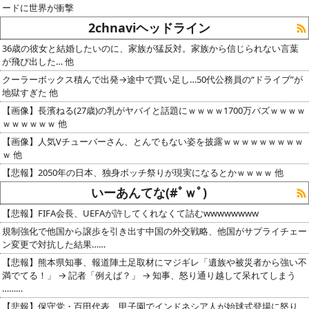
ードに世界が衝撃
2chnaviヘッドライン
36歳の彼女と結婚したいのに、家族が猛反対。家族から信じられない言葉
が飛び出した… 他
クーラーボックス積んで出発→途中で買い足し…50代公務員の“ドライブ”が
地獄すぎた 他
【画像】長濱ねる(27歳)の乳がヤバイと話題にｗｗｗｗ1700万バズｗｗｗｗ
ｗｗｗｗｗｗ 他
【画像】人気Vチューバーさん、とんでもない姿を披露ｗｗｗｗｗｗｗｗｗ
ｗ 他
【悲報】2050年の日本、独身ボッチ祭りが現実になるとかｗｗｗｗ 他
いーあんてな(#ﾟｗﾟ)
【悲報】FIFA会長、UEFAが許してくれなくて詰むwwwwwwww
規制強化で他国から譲歩を引き出す中国の外交戦略、他国がサプライチェー
ン変更で対抗した結果……
【悲報】熊本県知事、報道陣土足取材にマジギレ「遺族や被災者から強い不
満でてる！」 → 記者「例えば？」 → 知事、怒り通り越して呆れてしまう
………
【悲報】保守党・百田代表、甲子園でインドネシア人が始球式登場に怒り