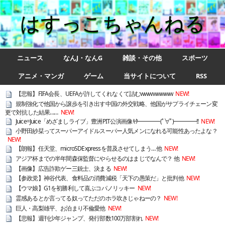
はすっこちゃんねる
ニュース
なんJ・なんG
雑談・その他
スポーツ
アニメ・マンガ
ゲーム
当サイトについて
RSS
【悲報】FIFA会長、UEFAが許してくれなくて詰むwwwwwwww
NEW!
規制強化で他国から譲歩を引き出す中国の外交戦略、他国がサプライチェーン変
更で対抗した結果……
NEW!
Juice=Juice「めざましライブ」豊洲PIT公演画像ｷﾀ━━━━(ﾟ∀ﾟ)━━━━!!
NEW!
小野田紗栞ってスーパーアイドルスーパー人気メンになれる可能性あったよな？
NEW!
【朗報】任天堂、microSDExpressを普及させてしまう… 他
NEW!
アジア杯までの半年間森保監督にやらせるのはまじでなんで？ 他
NEW!
【画像】広告詐欺ゲー三銃士、決まる
NEW!
【参政党】神谷代表、食料品の消費減税「天下の愚策だ」と批判他
NEW!
【ウマ娘】G1を初勝利して喜ぶコパノリッキー
NEW!
霊感あるとか言ってる奴ってただのホラ吹きじゃねーの？
NEW!
巨人・高梨雄平、お泊まり不倫愛他
NEW!
【悲報】週刊少年ジャンプ、発行部数100万部割れ
NEW!