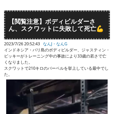
【閲覧注意】ボディビルダーさ
ん、スクワットに失敗して死亡💪
2023/7/26 20:52:43
なんJ・なんG
インドネシア・バリ島のボディビルダー、ジャスティン・
ビッキーがトレーニング中の事故により33歳の若さで亡
くなりました。
スクワットで210キロのバーベルを挙上している最中でし
た。