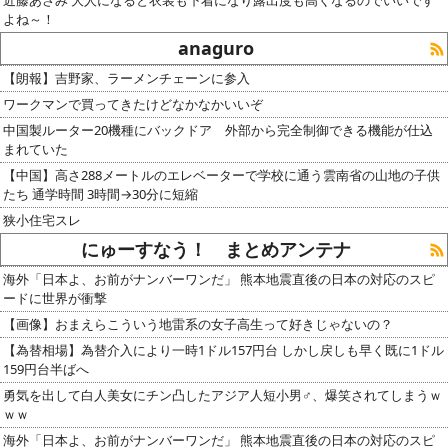
近藤あさみ 大人になると衣装も下着になり露出度も高くなるのでいいです
よね～！
anaguro
【朗報】吉野家、ラーメンチェーンに参入
ワークマンで買ってきたけどなかなかいいぞ
中国製ルーター20機種にバックドア 外部から完全制御できる機能が仕込
まれていた
【中国】高さ288メートルのエレベーターで学校に通う雲南省の山地の子供
たち 通学時間 3時間→30分に短縮
狭小住宅スレ
にゅーすなう！ まとめアンテナ
海外「日本よ、お前がナンバーワンだ」 熊本地震直後の日本の対応のスピ
ードに世界が衝撃
【画像】おまえらこういう地雷系の女子高生って好きじゃないの？
【為替相場】為替介入により一時1ドル157円台 しかし戻しも早く既に1ドル
159円台半ばへ
勇気を出して白人美女にチン凸したアジア人短小男♂、爆笑されてしまうｗ
ｗｗ
海外「日本よ、お前がナンバーワンだ」 熊本地震直後の日本の対応のスピ