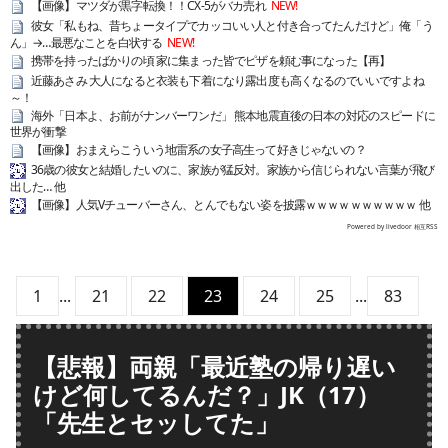
【画像】マツダが黒字転換！！CX-5がバカ売れ
NEW!
彼女「私もね、昔ちょータイプでカッコいい人と付き合ってたんだけど」俺「う
ん」→…最悪なことを白状する
NEW!
携帯を持ったばかりの頃 家に集まった皆でピザを頼む事になった【再】
近藤あさみ 大人になると衣装も下着になり露出度も高くなるのでいいですよね
～！
海外「日本よ、お前がナンバーワンだ」 熊本地震直後の日本の対応のスピードに
世界が衝撃
【画像】おまえらこういう地雷系の女子高生って好きじゃないの？
36歳の彼女と結婚したいのに、家族が猛反対。家族から信じられない言葉が飛び
出した… 他
【画像】人気Vチューバーさん、とんでもない姿を披露ｗｗｗｗｗｗｗｗｗｗ 他
Powered by livedoor 相互RSS
1
...
21
22
23
24
25
...
83
【悲報】両親「最近塾の帰り遅い
けど何してるんだ？」JK（17）
「先生とセッしてた」