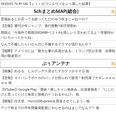
SEVEN’S TV #1160【ｙｔｒがゴジエヴァをぶっ壊した結果】
5chまとめMAP(総合)
霊感あるとか言ってる奴ってただのホラ吹きじゃねーの？
【悲報】週刊少年ジャンプ、発行部数100万部割れ
韓国人「今海外で韓国2002W杯ベスト4も怪しいと言われてるよ！性接待が
バレちゃったからね」
なんで不倫したらいかんのに不倫するドラマが流行るんや？
【国際】アメリカには「膨大な量の兵器がある」トランプ氏が主張 在庫枯
渇の報道受け
ぷぅアンテナ
【画像】めるる、ヒルナンデス見せたデカケツがそそる 他
【悲報】ヨドバシでポケカのパックが切られて販売！転売屋ブチギレｗｗｗ
ｗｗ 他
【VTuber】Google Play「選抜！推しナイン発表会」出演者発表！『にじだ
けと思ってたけど座長と除夜のケツおるやんけ』 他
【朗報】任天堂、microSDExpressを普及させてしまう… 他
アジア杯までの半年間森保監督にやらせるのはまじでなんで？ 他