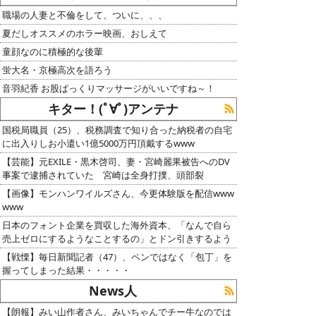
職場の人妻と不倫をして、ついに、、、
夏だしオススメのホラー映画、おしえて
童顔なのに積極的な後輩
蛍大名・京極高次を語ろう
音羽紀香 お股ぱっくりマッサージがいいですね～！
キター！(ﾟ∀ﾟ)アンテナ
国税局職員（25）、税務調査で知り合った納税者の自宅
に出入りしお小遣い1億5000万円頂戴するwww
【芸能】元EXILE・黒木啓司、妻・宮崎麗果被告へのDV
事案で逮捕されていた 宮崎は全身打撲、頭部裂
【画像】モンハンワイルズさん、今更体験版を配信www
www
日本のフォント企業を買収した海外資本、「なんで自ら
売上ゼロにするようなことするの」とドン引きするよう
【戦慄】毎日新聞記者（47）、ペンではなく「包丁」を
握ってしまった結果・・・・・
News人
【朗報】みい山作者さん、みいちゃんでチー牛なのでは