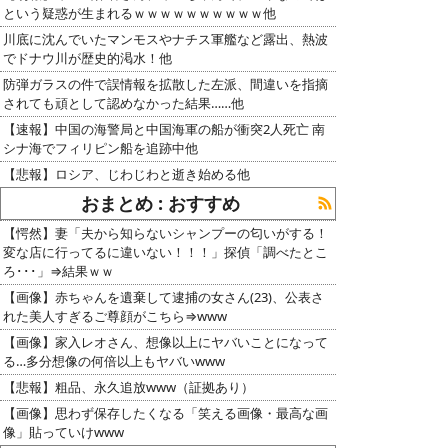
という疑惑が生まれるｗｗｗｗｗｗｗｗｗｗ他
川底に沈んでいたマンモスやナチス軍艦など露出、熱波
でドナウ川が歴史的渇水！他
防弾ガラスの件で誤情報を拡散した左派、間違いを指摘
されても頑として認めなかった結果……他
【速報】中国の海警局と中国海軍の船が衝突2人死亡 南
シナ海でフィリピン船を追跡中他
【悲報】ロシア、じわじわと逝き始める他
おまとめ : おすすめ
【愕然】妻「夫から知らないシャンプーの匂いがする！
変な店に行ってるに違いない！！！」探偵「調べたとこ
ろ･･･」⇒結果ｗｗ
【画像】赤ちゃんを遺棄して逮捕の女さん(23)、公表さ
れた美人すぎるご尊顔がこちら⇒www
【画像】家入レオさん、想像以上にヤバいことになって
る…多分想像の何倍以上もヤバいwww
【悲報】粗品、永久追放www（証拠あり）
【画像】思わず保存したくなる「笑える画像・最高な画
像」貼っていけwww