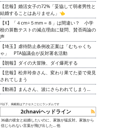
【悲報】婚活女子の72%「妥協して弱者男性と
結婚することはありません」👈
【X】「４cm÷５mm＝８」は間違い？ 小学
校の算数テストの減点理由に疑問、賛否両論の
声
【埼玉】虐待防止条例改正案は「むちゃくち
ゃ」 PTA協議会が反対署名活動
【朗報】ダイの大冒険、ダイ爆死する
【悲報】松井玲奈さん、変わり果てた姿で発見
されてしまう
【動画】まんさん、波にさらわれてしまう…
※以下、掲載順はアクセスごとにランダムです
2chnaviヘッドライン
36歳の彼女と結婚したいのに、家族が猛反対。家族から
信じられない言葉が飛び出した… 他