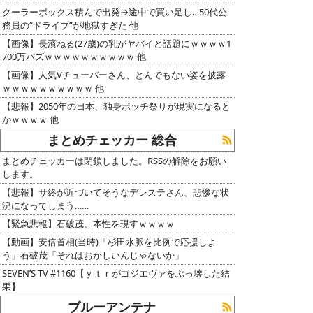
クーラーボックス積んで出発→途中で買い足し…50代公
務員の“ドライブ”が地獄すぎた 他
【画像】長濱ねる(27歳)の乳がヤバイと話題にｗｗｗｗ1
700万バズｗｗｗｗｗｗｗｗｗｗ 他
【画像】人気Vチューバーさん、とんでもない姿を披露
ｗｗｗｗｗｗｗｗｗｗ 他
【悲報】2050年の日本、独身ボッチ祭りが現実になると
かｗｗｗｗ 他
まとめチェッカー 総合
まとめチェッカーは閉鎖しました。RSSの解除をお願い
します。
【悲報】サ終が近づいてそうなデレステさん、悲惨な状
況になってしまう……
【緊急悲報】石破茂、本性を現すｗｗｗｗ
【動画】安倍首相(当時)「杉田水脈を比例で応援しよ
う」石破茂「それはおかしいんじゃないか」
SEVEN’S TV #1160【ｙｔｒがゴジエヴァをぶっ壊した結
果】
ブルーアンテナ