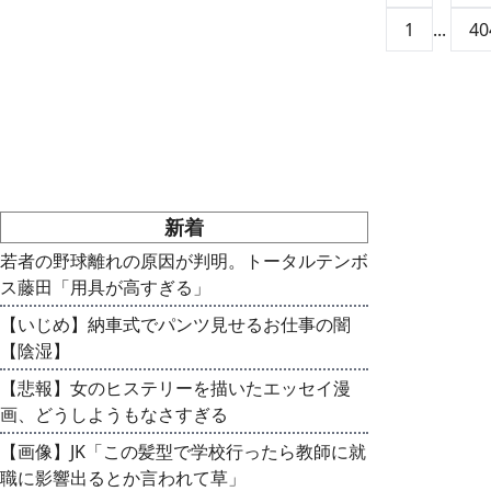
1
...
40
新着
若者の野球離れの原因が判明。トータルテンボ
ス藤田「用具が高すぎる」
【いじめ】納車式でパンツ見せるお仕事の闇
【陰湿】
【悲報】女のヒステリーを描いたエッセイ漫
画、どうしようもなさすぎる
【画像】JK「この髪型で学校行ったら教師に就
職に影響出るとか言われて草」