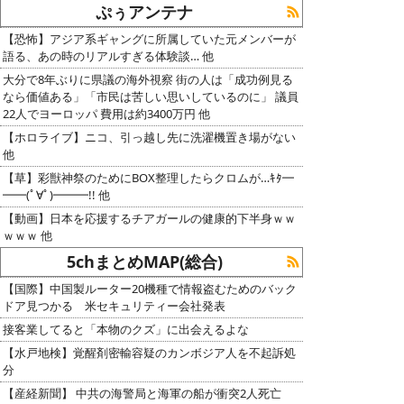
ぷぅアンテナ
【恐怖】アジア系ギャングに所属していた元メンバーが
語る、あの時のリアルすぎる体験談… 他
大分で8年ぶりに県議の海外視察 街の人は「成功例見る
なら価値ある」「市民は苦しい思いしているのに」 議員
22人でヨーロッパ 費用は約3400万円 他
【ホロライブ】ニコ、引っ越し先に洗濯機置き場がない
他
【草】彩獣神祭のためにBOX整理したらクロムが…ｷﾀ━
━━(ﾟ∀ﾟ)━━━!! 他
【動画】日本を応援するチアガールの健康的下半身ｗｗ
ｗｗｗ 他
5chまとめMAP(総合)
【国際】中国製ルーター20機種で情報盗むためのバック
ドア見つかる 米セキュリティー会社発表
接客業してると「本物のクズ」に出会えるよな
【水戸地検】覚醒剤密輸容疑のカンボジア人を不起訴処
分
【産経新聞】 中共の海警局と海軍の船が衝突2人死亡