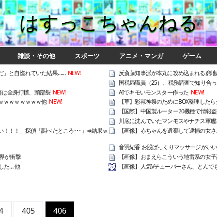
はすっこちゃんねる
雑談・その他
スポーツ
アニメ・マンガ
ゲーム
だ」と自惚れていた結果……
NEW!
反斎藤知事派が本丸に攻め込まれる窮地
国税局職員（25）、税務調査で知り合っ
崎は全身打撲、頭部裂
NEW!
AIでキモいモンスター作った
NEW!
ｗｗｗｗｗｗｗｗ他
NEW!
【草】彩獣神祭のためにBOX整理したらクロム
【国際】中国製ルーター20機種で情報
川底に沈んでいたマンモスやナチス軍艦
！！！」探偵「調べたところ･･･」⇒結果ｗ
【画像】赤ちゃんを遺棄して逮捕の女さん
音羽紀香 お股ぱっくりマッサージがい
界が衝撃
【画像】おまえらこういう地雷系の女子
た… 他
【画像】人気Vチューバーさん、とんで
4
405
406