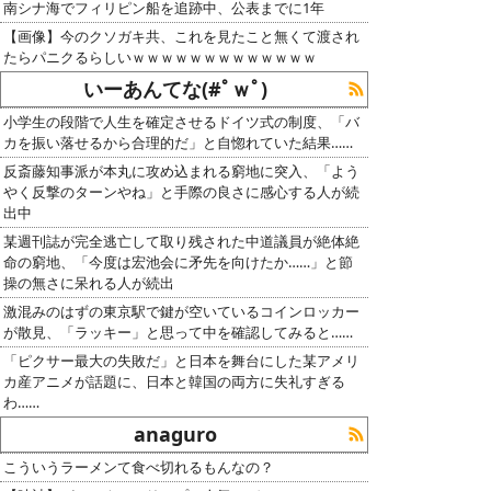
南シナ海でフィリピン船を追跡中、公表までに1年
【画像】今のクソガキ共、これを見たこと無くて渡され
たらパニクるらしいｗｗｗｗｗｗｗｗｗｗｗｗｗ
いーあんてな(#ﾟｗﾟ)
小学生の段階で人生を確定させるドイツ式の制度、「バ
カを振い落せるから合理的だ」と自惚れていた結果……
反斎藤知事派が本丸に攻め込まれる窮地に突入、「よう
やく反撃のターンやね」と手際の良さに感心する人が続
出中
某週刊誌が完全逃亡して取り残された中道議員が絶体絶
命の窮地、「今度は宏池会に矛先を向けたか……」と節
操の無さに呆れる人が続出
激混みのはずの東京駅で鍵が空いているコインロッカー
が散見、「ラッキー」と思って中を確認してみると……
「ピクサー最大の失敗だ」と日本を舞台にした某アメリ
カ産アニメが話題に、日本と韓国の両方に失礼すぎる
わ……
anaguro
こういうラーメンて食べ切れるもんなの？