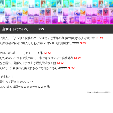
当サイトについて
RSS
に突入、「ようやく反撃のターンやね」と手際の良さに感心する人が続出中
NEW!
た納税者の自宅に出入りしお小遣い1億5000万円頂戴するwww
NEW!
が…ｷﾀ━━━(ﾟ∀ﾟ)━━━!! 他
NEW!
盗むためのバックドア見つかる 米セキュリティー会社発表
NEW!
など露出、熱波でドナウ川が歴史的渇水！他
NEW!
(23)、公表された美人すぎるご尊顔がこちら⇒www
NEW!
いですね～！
高生って好きじゃないの？
もない姿を披露ｗｗｗｗｗｗｗｗｗｗ 他
Powered by livedoor 相互RSS