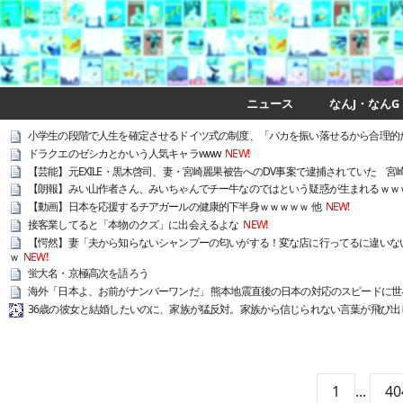
ニュース
なんJ・なんG
小学生の段階で人生を確定させるドイツ式の制度、「バカを振い落せるから合理的
ドラクエのゼシカとかいう人気キャラwww
NEW!
【芸能】元EXILE・黒木啓司、妻・宮崎麗果被告へのDV事案で逮捕されていた 宮
【朗報】みい山作者さん、みいちゃんでチー牛なのではという疑惑が生まれるｗｗ
【動画】日本を応援するチアガールの健康的下半身ｗｗｗｗｗ 他
NEW!
接客業してると「本物のクズ」に出会えるよな
NEW!
【愕然】妻「夫から知らないシャンプーの匂いがする！変な店に行ってるに違いない
ｗ
NEW!
蛍大名・京極高次を語ろう
海外「日本よ、お前がナンバーワンだ」 熊本地震直後の日本の対応のスピードに世
36歳の彼女と結婚したいのに、家族が猛反対。家族から信じられない言葉が飛び出し
1
...
40