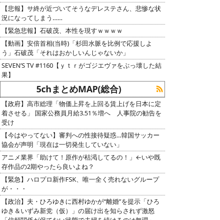
【悲報】サ終が近づいてそうなデレステさん、悲惨な状
況になってしまう……
【緊急悲報】石破茂、本性を現すｗｗｗｗ
【動画】安倍首相(当時)「杉田水脈を比例で応援しよ
う」石破茂「それはおかしいんじゃないか」
SEVEN’S TV #1160【ｙｔｒがゴジエヴァをぶっ壊した結
果】
5chまとめMAP(総合)
【政府】高市総理「物価上昇を上回る賃上げを日本に定
着させる」 国家公務員月給3.51％増へ 人事院の勧告を
受け
【今はやってない】審判への性接待疑惑…韓国サッカー
協会が声明「現在は一切発生していない」
アニメ業界「助けて！原作が枯渇してるの！」←いや既
存作品の2期やったら良いよね？
【緊急】ハロプロ新作FSK、唯一全く売れないグループ
が・・・
【政治】夫・ひろゆきに西村ゆかが“離婚”を提示「ひろ
ゆき＆いずみ新党（仮）」の届け出を知らされず激怒
「信頼関係が保てない状態で夫婦を続けるのは無理」