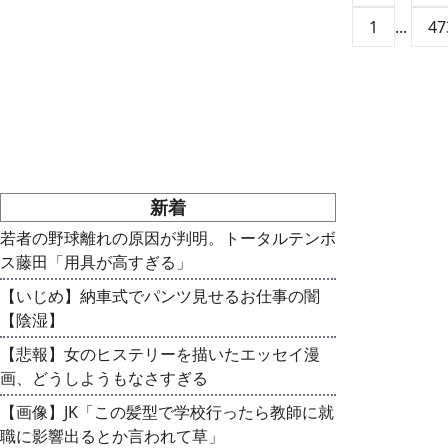
1
...
47
新着
若者の野球離れの原因が判明。トータルテンボ
ス藤田「用具が高すぎる」
【いじめ】納車式でパンツ見せるお仕事の闇
【陰湿】
【悲報】女のヒステリーを描いたエッセイ漫
画、どうしようもなさすぎる
【画像】JK「この髪型で学校行ったら教師に就
職に影響出るとか言われて草」