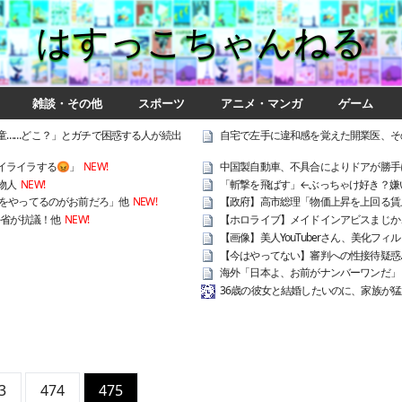
はすっこちゃんねる
雑談・その他
スポーツ
アニメ・マンガ
ゲーム
童……どこ？」とガチで困惑する人が続出
自宅で左手に違和感を覚えた開業医、そ
イライラする😡」
NEW!
中国製自動車、不具合によりドアが勝手
物人
NEW!
「斬撃を飛ばす」←ぶっちゃけ好き？嫌
いをやってるのがお前だろ」他
NEW!
【政府】高市総理「物価上昇を上回る賃上
務省が抗議！他
NEW!
【ホロライブ】メイドインアビスまじか
【画像】美人YouTuberさん、美化フ
【今はやってない】審判への性接待疑惑
海外「日本よ、お前がナンバーワンだ」
36歳の彼女と結婚したいのに、家族が猛
3
474
475