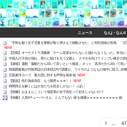
ニュース
なんJ・なんG
「平和を願う女子児童を警察が取り押さえて移動させた」と市民団体が告発、「児
NEW!
【悲報】オーケストラ演奏家「ゲーム音楽をやらないと儲からなくなった。本当に
中国人の子供が溺れ、周りに助けを乞う父親と、スマホを向けてインプレ稼ぎの見
【速報】蓮舫「蓮舫だから叩いて良いという報道」 ネット「高市だから叩いて良
韓国調査船が竹島周辺の日本EEZ内で調査か、ワイヤのようなもの海中に投入…外
広島東洋カープ、暴力団に対する声明を発表 他
NEW!
【緊急】性行為依存症、もう限界ｗｗ⇒！！
NEW!
時間停止を解くには少女たちを犯るしかない！っぽい
【画像】おまえらこういう地雷系の女子高生って好きじゃないの？
【画像】人気Vチューバーさん、とんでもない姿を披露ｗｗｗｗｗｗｗｗｗｗ 他
1
...
47