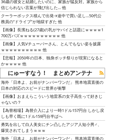
36歳の彼女と結婚したいのに、家族が猛反対。家族から
信じられない言葉が飛び出した… 他
クーラーボックス積んで出発→途中で買い足し…50代公
務員の“ドライブ”が地獄すぎた 他
【画像】長濱ねる(27歳)の乳がヤバイと話題にｗｗｗｗ1
700万バズｗｗｗｗｗｗｗｗｗｗ 他
【画像】人気Vチューバーさん、とんでもない姿を披露
ｗｗｗｗｗｗｗｗｗｗ 他
【悲報】2050年の日本、独身ボッチ祭りが現実になると
かｗｗｗｗ 他
にゅーすなう！ まとめアンテナ
海外「日本よ、お前がナンバーワンだ」 熊本地震直後の
日本の対応のスピードに世界が衝撃
【画像】おまえらこういう地雷系の女子高生って好きじ
ゃないの？
【為替相場】為替介入により一時1ドル157円台 しかし戻
しも早く既に1ドル159円台半ばへ
勇気を出して白人美女にチン凸したアジア人短小男♂、
爆笑されてしまうｗｗｗ
海外「日本よ、お前がナンバーワンだ」 熊本地震直後の