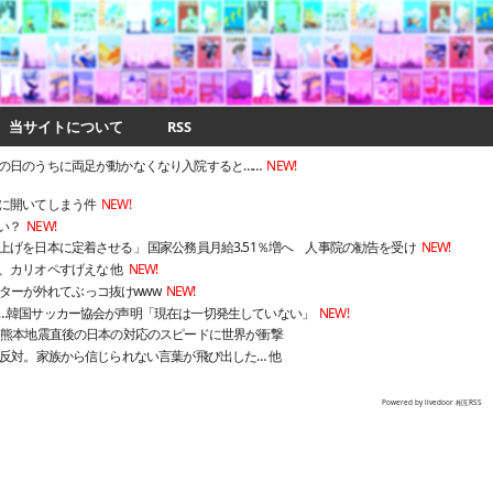
当サイトについて
RSS
の日のうちに両足が動かなくなり入院すると……
NEW!
に開いてしまう件
NEW!
い？
NEW!
げを日本に定着させる」 国家公務員月給3.51％増へ 人事院の勧告を受け
NEW!
、カリオペすげえな 他
NEW!
ィルターが外れてぶっコ抜けwww
NEW!
…韓国サッカー協会が声明「現在は一切発生していない」
NEW!
 熊本地震直後の日本の対応のスピードに世界が衝撃
反対。家族から信じられない言葉が飛び出した… 他
Powered by livedoor 相互RSS