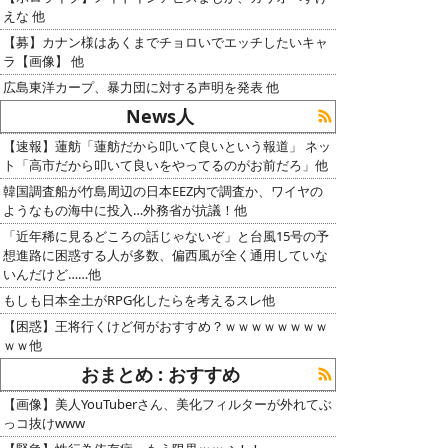
えな 他
【募】カナン様はあくまでチョロいでエッチしたいキャ
ラ【画像】 他
広島東洋カープ、暴力団に対する声明を発表 他
News人
【速報】蓮舫「蓮舫だから叩いて良いという報道」 ネッ
ト「高市だから叩いて良いをやってるのがお前だろ」他
韓国調査船が竹島周辺の日本EEZ内で調査か、ワイヤの
ようなもの海中に投入…外務省が抗議！他
「近年稀に見るどころの話じゃないぞ」と台風15号の予
想進路に困惑する人が多数、偏西風が全く通用していな
いんだけど……他
もしも日本全土がRPG化したらを考えるスレ他
【困惑】王将行くけど何がおすすめ？ｗｗｗｗｗｗｗｗ
ｗｗ他
おまとめ : おすすめ
【画像】美人YouTuberさん、美化フィルターが外れてぶ
っコ抜けwww