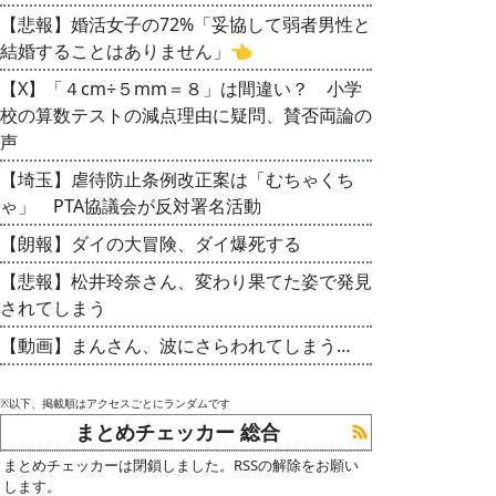
【悲報】婚活女子の72%「妥協して弱者男性と
結婚することはありません」👈
【X】「４cm÷５mm＝８」は間違い？ 小学
校の算数テストの減点理由に疑問、賛否両論の
声
【埼玉】虐待防止条例改正案は「むちゃくち
ゃ」 PTA協議会が反対署名活動
【朗報】ダイの大冒険、ダイ爆死する
【悲報】松井玲奈さん、変わり果てた姿で発見
されてしまう
【動画】まんさん、波にさらわれてしまう…
※以下、掲載順はアクセスごとにランダムです
まとめチェッカー 総合
まとめチェッカーは閉鎖しました。RSSの解除をお願い
します。