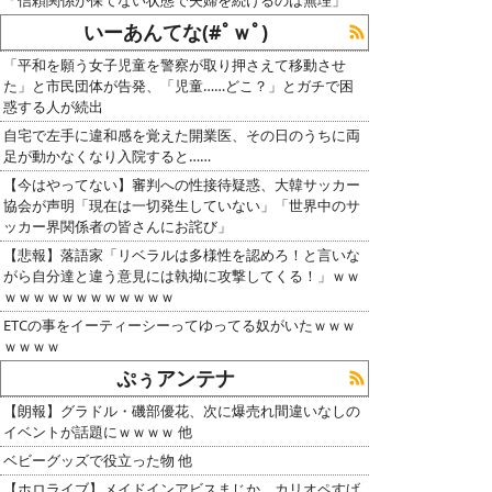
いーあんてな(#ﾟｗﾟ)
「平和を願う女子児童を警察が取り押さえて移動させ
た」と市民団体が告発、「児童……どこ？」とガチで困
惑する人が続出
自宅で左手に違和感を覚えた開業医、その日のうちに両
足が動かなくなり入院すると……
【今はやってない】審判への性接待疑惑、大韓サッカー
協会が声明「現在は一切発生していない」「世界中のサ
ッカー界関係者の皆さんにお詫び」
【悲報】落語家「リベラルは多様性を認めろ！と言いな
がら自分達と違う意見には執拗に攻撃してくる！」ｗｗ
ｗｗｗｗｗｗｗｗｗｗｗｗ
ETCの事をイーティーシーってゆってる奴がいたｗｗｗ
ｗｗｗｗ
ぷぅアンテナ
【朗報】グラドル・磯部優花、次に爆売れ間違いなしの
イベントが話題にｗｗｗｗ 他
ベビーグッズで役立った物 他
【ホロライブ】メイドインアビスまじか、カリオペすげ