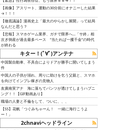
【緊急】性行為依存症、もう限界ｗｗ⇒！！
【画像】アスリート、運動の30分前にオナニーした結果
→！！！
【徹底議論】漫画史上「最大のやらかし展開」って結局
なんだと思う？
【悲報】スマホゲーム業界、ガチで限界へ…「サ終」相
次ぎ倒産が過去最多ペース “当たれば一攫千金”の時代
が終わる
キター！(ﾟ∀ﾟ)アンテナ
中国製自動車、不具合によりドアが勝手に開いてしまう
件
中国人の子供が溺れ、周りに助けを乞う父親と、スマホ
を向けてインプレ稼ぎの見物人
友廣南実アナ 海に落ちてパンツが透けてしまうハプニ
ング！！【GIF動画あり】
職場の人妻と不倫をして、ついに、、、
【SS】花帆「つぐみちゃーん！ 一緒に海行こうよ
ー！」
2chnaviヘッドライン