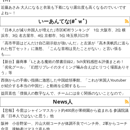
近藤あさみ 大人になると衣装も下着になり露出度も高くなるのでいいです
よね～！
いーあんてな(#ﾟｗﾟ)
「日本人が減り外国人が増えた｣市区町村ランキング 1位 大阪市、2位 横
浜市、3位 名古屋市、4位 京都市、5位 埼玉県川口市
「高市早苗はどんだけ自己顕示欲が強いんだ」と左派が『高木美帆氏に送ら
れた包丁セット』に激怒、「こんな首相は見たことがない」と言い張る
も……
【新台】藤商事「Lとある魔術の禁書目録2」5ch実戦感想＆評価まとめ！
「劣化グール」「幻想リプレイのタイミング噛み合えばヒリつく場面ありそ
う」等
西側からの手痛い指摘に激怒した中国総領事館、「これが米国人Youtuber
が紹介する本当の中国だ」と動画を公開するも……
益田直也「僕個人の数字なんで、チームには全く関係のないことなので」
News人
【悲報】今度はシャインマスカット約400房が果樹園から盗まれる 参議院議
員「日本人ではないと思う」他
阪神 小谷野栄一、片山大樹コーチが体調不良でベンチ外、2軍からコーチ
合流 接触者はマスク姿も他