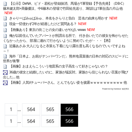
【公示】DeNA、ビド・若松が登録抹消、馬場が1軍登録【予告先発】（DB-C）
篠木健太郎×斉藤優汰、中6篠木の登場で竹田祐先送り、3戦目は1軍合流の片山 他
NEW!
きゃりーぱみゅぱみゅ、本名をさらりと告白 芸名の由来も明かす
NEW!
現金一切使わず2年が経過したけど質問ある？
NEW!
【画像あり】東京の街ごとの女の違いがやばいwww
NEW!
俺が以前住んでいたアパートが所謂出る所で、 付き合いたての彼女を怖がらせた
くなかったから、 部屋に連れて行かないように努めていたが・・・【再】
近藤あさみ 大人になると衣装も下着になり露出度も高くなるのでいいですよね
～！
海外「日本よ、お前がナンバーワンだ」 熊本地震直後の日本の対応のスピードに
世界が衝撃
【画像】おまえらこういう地雷系の女子高生って好きじゃないの？
36歳の彼女と結婚したいのに、家族が猛反対。家族から信じられない言葉が飛び
出した… 他
【画像】人気Vチューバーさん、とんでもない姿を披露ｗｗｗｗｗｗｗｗｗｗ 他
Powered by livedoor 相互RSS
1
...
564
565
566
1
...
564
565
566