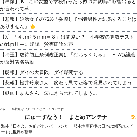
【画像】JK「この髪型で学校行ったら教師に就職に影響出ると
か言われて草」
【悲報】婚活女子の72%「妥協して弱者男性と結婚することは
ありません」👈
【X】「４cm÷５mm＝８」は間違い？ 小学校の算数テスト
の減点理由に疑問、賛否両論の声
【埼玉】虐待防止条例改正案は「むちゃくちゃ」 PTA協議会
が反対署名活動
【朗報】ダイの大冒険、ダイ爆死する
【悲報】松井玲奈さん、変わり果てた姿で発見されてしまう
【動画】まんさん、波にさらわれてしまう…
※以下、掲載順はアクセスごとにランダムです
にゅーすなう！ まとめアンテナ
海外「日本よ、お前がナンバーワンだ」 熊本地震直後の日本の対応のスピ
ードに世界が衝撃