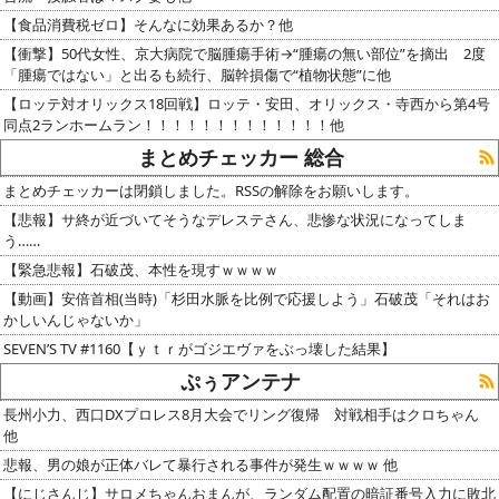
【食品消費税ゼロ】そんなに効果あるか？他
【衝撃】50代女性、京大病院で脳腫瘍手術→“腫瘍の無い部位”を摘出 2度
「腫瘍ではない」と出るも続行、脳幹損傷で“植物状態”に他
【ロッテ対オリックス18回戦】ロッテ・安田、オリックス・寺西から第4号
同点2ランホームラン！！！！！！！！！！！！！他
まとめチェッカー 総合
まとめチェッカーは閉鎖しました。RSSの解除をお願いします。
【悲報】サ終が近づいてそうなデレステさん、悲惨な状況になってしま
う……
【緊急悲報】石破茂、本性を現すｗｗｗｗ
【動画】安倍首相(当時)「杉田水脈を比例で応援しよう」石破茂「それはお
かしいんじゃないか」
SEVEN’S TV #1160【ｙｔｒがゴジエヴァをぶっ壊した結果】
ぷぅアンテナ
長州小力、西口DXプロレス8月大会でリング復帰 対戦相手はクロちゃん
他
悲報、男の娘が正体バレて暴行される事件が発生ｗｗｗｗ 他
【にじさんじ】サロメちゃんおまんが、ランダム配置の暗証番号入力に敗北