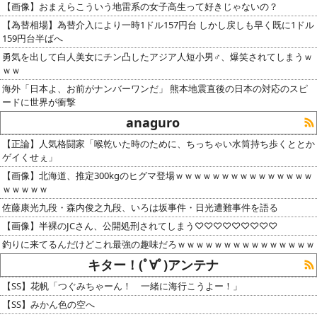
【画像】おまえらこういう地雷系の女子高生って好きじゃないの？
【為替相場】為替介入により一時1ドル157円台 しかし戻しも早く既に1ドル
159円台半ばへ
勇気を出して白人美女にチン凸したアジア人短小男♂、爆笑されてしまうｗ
ｗｗ
海外「日本よ、お前がナンバーワンだ」 熊本地震直後の日本の対応のスピ
ードに世界が衝撃
anaguro
【正論】人気格闘家「喉乾いた時のために、ちっちゃい水筒持ち歩くととか
ゲイくせぇ」
【画像】北海道、推定300kgのヒグマ登場ｗｗｗｗｗｗｗｗｗｗｗｗｗｗｗ
ｗｗｗｗｗ
佐藤康光九段・森内俊之九段、いろは坂事件・日光遭難事件を語る
【画像】半裸のJCさん、公開処刑されてしまう♡♡♡♡♡♡♡♡♡
釣りに来てるんだけどこれ最強の趣味だろｗｗｗｗｗｗｗｗｗｗｗｗｗｗｗ
キター！(ﾟ∀ﾟ)アンテナ
【SS】花帆「つぐみちゃーん！ 一緒に海行こうよー！」
【SS】みかん色の空へ