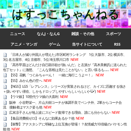
はすっこちゃんねる
ニュース
なんJ・なんG
雑談・その他
スポーツ
アニメ・マンガ
ゲーム
当サイトについて
RSS
「日本人が減り外国人が増えた｣市区町村ランキング 1位 大阪市、2位 横浜市、
3位 名古屋市、4位 京都市、5位 埼玉県川口市
NEW!
「高市早苗はどんだけ自己顕示欲が強いんだ」と左派が『高木美帆氏に送られた
包丁セット』に激怒、「こんな首相は見たことがない」と言い張るも……
NEW!
【SS】花帆「つぐみちゃーん！ 一緒に海行こうよー！」
NEW!
【SS】みかん色の空へ
NEW!
【NGS】LG5「レアレンス」シリーズが実装されるけど、カイズに匹敵する強さ
＋扱いやすい潜在、しかもドロップしやすいらしいらしい( •᷄ὤ•᷅ )
NEW!
【ウマ娘】10世代ウマ娘の大喜利
NEW!
阪神 小谷野栄一、片山大樹コーチが体調不良でベンチ外、2軍からコーチ合
流 接触者はマスク姿も他
NEW!
広末涼子さんが地上波にスピード復帰できる理由、誰にも分からない
NEW!
【食品消費税ゼロ】そんなに効果あるか？他
NEW!
【衝撃】アナスタシアに明確な上位互換が登場！？友情威力10倍級のバケモン性
能 他
NEW!