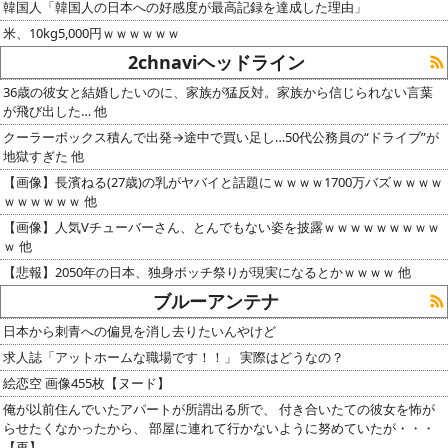
韓国人「韓国人の日本への好感度が最高記録を達成した理由」
米、10kg5,000円ｗｗｗｗｗｗ
2chnaviヘッドライン
36歳の彼女と結婚したいのに、家族が猛反対。家族から信じられない言葉
が飛び出した… 他
クーラーボックス積んで出発→途中で買い足し…50代公務員の“ドライブ”が
地獄すぎた 他
【画像】長濱ねる(27歳)の乳がヤバイと話題にｗｗｗｗ1700万バズｗｗｗｗ
ｗｗｗｗｗｗ 他
【画像】人気Vチューバーさん、とんでもない姿を披露ｗｗｗｗｗｗｗｗｗ
ｗ 他
【悲報】2050年の日本、独身ボッチ祭りが現実になるとかｗｗｗｗ 他
ブルーアンテナ
日本から刺青への偏見を消し去りたいんやけど
求人誌「アットホームな職場です！！」 実際はどうなの？
絵恋空 画像455枚【ヌード】
俺が以前住んでいたアパートが所謂出る所で、 付き合いたての彼女を怖が
らせたくなかったから、 部屋に連れて行かないように努めていたが・・・
【再】