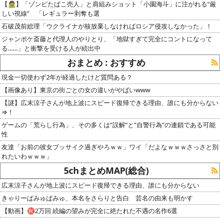
【🧟】「ゾンビたばこ売人」と肩組みショット「小園海斗」に注がれる“厳
しい視線” 「レギュラー剥奪も選
石破茂前総理「ウクライナが核放棄しなければロシア侵攻しなかった」！
ジャンポケ斎藤と代理人のやりとり、「地獄すぎて完全にコントになって
る……」と衝撃を受ける人が続出中
おまとめ : おすすめ
現金一切使わず2年が経過したけど質問ある？
【画像あり】東京の街ごとの女の違いがやばいwww
【謎】広末涼子さんが地上波にスピード復帰できる理由、誰にも分からない
⇒！
ゲームの「荒らし行為」、その多くは”誤解”と”自警行為”の連鎖である可能
性
友達「お前の彼女ブッサイク過ぎやろｗｗ」ワイ「だよなｗｗｗさっさと別
れたいわｗｗｗ」
5chまとめMAP(総合)
広末涼子さんが地上波にスピード復帰できる理由、誰にも分からない
きゃりーぱみゅぱみゅ、本名をさらりと告白 芸名の由来も明かす
【動画】㊗️2万回 続編の望みが完全に絶たれた不遇の名作6選