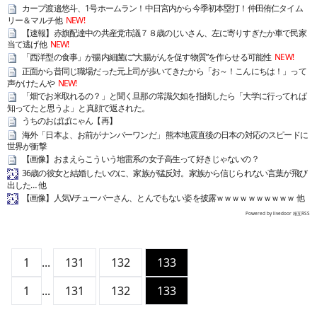
カープ渡邉悠斗、1号ホームラン！中日宮内から今季初本塁打！仲田侑仁タイム
リー＆マルチ他
NEW!
【速報】赤旗配達中の共産党市議７８歳のじいさん、左に寄りすぎたか車で民家
当て逃げ他
NEW!
「西洋型の食事」が腸内細菌に“大腸がんを促す物質”を作らせる可能性
NEW!
正面から昔同じ職場だった元上司が歩いてきたから「お～！こんにちは！」って
声かけたんや
NEW!
「畑でお米取れるの？」と聞く旦那の常識欠如を指摘したら「大学に行ってれば
知ってたと思うよ」と真顔で返された。
うちのおばばにゃん【再】
海外「日本よ、お前がナンバーワンだ」 熊本地震直後の日本の対応のスピードに
世界が衝撃
【画像】おまえらこういう地雷系の女子高生って好きじゃないの？
36歳の彼女と結婚したいのに、家族が猛反対。家族から信じられない言葉が飛び
出した… 他
【画像】人気Vチューバーさん、とんでもない姿を披露ｗｗｗｗｗｗｗｗｗｗ 他
Powered by livedoor 相互RSS
1
...
131
132
133
1
...
131
132
133