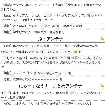
中国製ルーター20機種にバックドア 外部から完全制御できる機能が仕込
まれていた
【動画】イタリア人「すまん、これが本場イタリア人の”リアル乳化ペペロ
ンチーノ”な。これ以外は全部フェイク」
【悲報】Windows、ついにトップから転落、MS離れが加速
【朗報】学生なのに月１億稼ぐ嬢、発見される
ぷぅアンテナ
【動画】偽装ヤクザ、まさかの警察にビビって無言で逃走wwwwww 他
お気に入りの御朱印や神社の御守りを見せてください😊 他
【にじ甲2026総括】3年間の育成が全完結！甲子園3連覇の不破湊、号泣必
至の星川サラ、大逆転超名門の宇佐美リト…激闘のドラマを一挙振り返り！
他
【朗報】メディア「PS6はPS5の2倍超の性能に」 他
【悲報】税務署が脱税ｗｗｗｗｗｗｗｗｗ 他
にゅーすなう！ まとめアンテナ
海外「日本よ、お前がナンバーワンだ」 熊本地震直後の日本の対応のスピ
ードに世界が衝撃
【画像】おまえらこういう地雷系の女子高生って好きじゃないの？