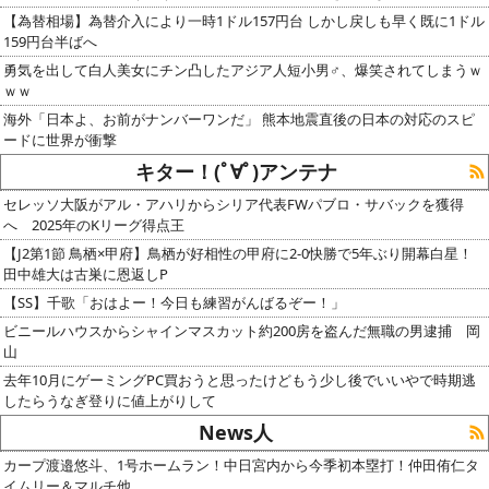
【為替相場】為替介入により一時1ドル157円台 しかし戻しも早く既に1ドル
159円台半ばへ
勇気を出して白人美女にチン凸したアジア人短小男♂、爆笑されてしまうｗ
ｗｗ
海外「日本よ、お前がナンバーワンだ」 熊本地震直後の日本の対応のスピ
ードに世界が衝撃
キター！(ﾟ∀ﾟ)アンテナ
セレッソ大阪がアル・アハリからシリア代表FWパブロ・サバックを獲得
へ 2025年のKリーグ得点王
【J2第1節 鳥栖×甲府】鳥栖が好相性の甲府に2-0快勝で5年ぶり開幕白星！
田中雄大は古巣に恩返しP
【SS】千歌「おはよー！今日も練習がんばるぞー！」
ビニールハウスからシャインマスカット約200房を盗んだ無職の男逮捕 岡
山
去年10月にゲーミングPC買おうと思ったけどもう少し後でいいやで時期逃
したらうなぎ登りに値上がりして
News人
カープ渡邉悠斗、1号ホームラン！中日宮内から今季初本塁打！仲田侑仁タ
イムリー＆マルチ他