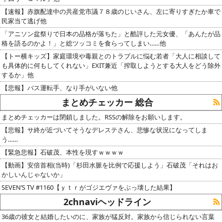
【速報】赤旗配達中の共産党市議７８歳のじいさん、左に寄りすぎたか車で
民家当て逃げ他
「アニソン盆祭りで日本の品格が落ちた」と酷評した元女優、「あんたが品
格を語るのかよ！」と総ツッコミを食らってしまい……他
【トー横キッズ】家庭環境や毒親とのトラブルに悩む若者「大人に相談して
も具体的に何もしてくれない」EXIT兼近「搾取しようとする大人をどう除外
するか」他
【悲報】バス運転手、なり手がいない他
まとめチェッカー 総合
まとめチェッカーは閉鎖しました。RSSの解除をお願いします。
【悲報】サ終が近づいてそうなデレステさん、悲惨な状況になってしま
う……
【緊急悲報】石破茂、本性を現すｗｗｗｗ
【動画】安倍首相(当時)「杉田水脈を比例で応援しよう」石破茂「それはお
かしいんじゃないか」
SEVEN’S TV #1160【ｙｔｒがゴジエヴァをぶっ壊した結果】
2chnaviヘッドライン
36歳の彼女と結婚したいのに、家族が猛反対。家族から信じられない言葉