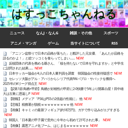
はすっこちゃんねる
ニュース
なんJ・なんG
雑談・その他
スポーツ
アニメ・マンガ
ゲーム
当サイトについて
RSS
「アニソン盆祭りで日本の品格が落ちた」と酷評した元女優、「あんたが品格を
語るのかよ！」と総ツッコミを食らってしまい……
NEW!
反核団体の代表を務める爺さん、「核を持たないで日本を守れますか」と中学生
に詰問された結果……
NEW!
日本サッカー協会が4人の日本人審判員を調査 韓国協会の性接待疑惑で
NEW!
セレッソ大阪がアル・アハリからシリア代表FWパブロ・サバックを獲得へ
2025年のKリーグ得点王
NEW!
【J2第1節 鳥栖×甲府】鳥栖が好相性の甲府に2-0快勝で5年ぶり開幕白星！田中雄
大は古巣に恩返しP
NEW!
【朗報】メディア「PS6はPS5の2倍超の性能に」 他
NEW!
【悲報】税務署が脱税ｗｗｗｗｗｗｗｗｗ 他
NEW!
【画像】キャミィの最新フィギュア(約18万円)、ガチで作り込みがエグすぎる
NEW!
韓国人「日本夏の甲子園で意外に今年から初めて許可された事」
NEW!
【画像】露悪アニメ化ブーム、はじまるｗｗｗｗｗｗｗ
NEW!