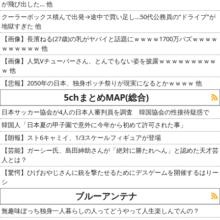
が飛び出した… 他
クーラーボックス積んで出発→途中で買い足し…50代公務員の“ドライブ”が
地獄すぎた 他
【画像】長濱ねる(27歳)の乳がヤバイと話題にｗｗｗｗ1700万バズｗｗｗｗ
ｗｗｗｗｗｗ 他
【画像】人気Vチューバーさん、とんでもない姿を披露ｗｗｗｗｗｗｗｗｗ
ｗ 他
【悲報】2050年の日本、独身ボッチ祭りが現実になるとかｗｗｗｗ 他
5chまとめMAP(総合)
日本サッカー協会が4人の日本人審判員を調査 韓国協会の性接待疑惑で
韓国人「日本夏の甲子園で意外に今年から初めて許可された事」
【朗報】スト6キャミイ、1/3スケールフィギュアが登場
【芸能】ガーシー氏、島田紳助さんが「絶対に勝たれへん」と認めた天才芸
人とは？
【驚愕】ひげおやじさんに銃を撃たせるためにデスゲームを開催するはりー
シ
ブルーアンテナ
無趣味ぼっち独身一人暮らしの人ってどうやって人生楽しんでんの？