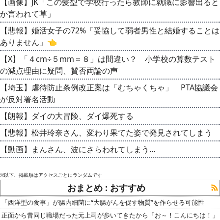
【画像】JK「この髪型で学校行ったら教師に就職に影響出ると
か言われて草」
【悲報】婚活女子の72%「妥協して弱者男性と結婚することは
ありません」👈
【X】「４cm÷５mm＝８」は間違い？ 小学校の算数テスト
の減点理由に疑問、賛否両論の声
【埼玉】虐待防止条例改正案は「むちゃくちゃ」 PTA協議会
が反対署名活動
【朗報】ダイの大冒険、ダイ爆死する
【悲報】松井玲奈さん、変わり果てた姿で発見されてしまう
【動画】まんさん、波にさらわれてしまう…
※以下、掲載順はアクセスごとにランダムです
おまとめ : おすすめ
「西洋型の食事」が腸内細菌に“大腸がんを促す物質”を作らせる可能性
正面から昔同じ職場だった元上司が歩いてきたから「お～！こんにちは！」