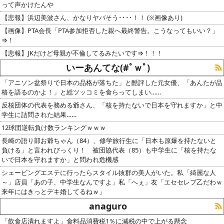
って声かけたんや
【悲報】浜辺美波さん、かなりヤバそう････！！ (※画像あり)
【画像】PTA会長「PTA参加拒否した親へ最終警告。こうなってもいい？」
⇒！
【悲報】JKだけど母親が不倫してるみたいです⇒！！！
いーあんてな(#ﾟｗﾟ)
「アニソン盆祭りで日本の品格が落ちた」と酷評した元女優、「あんたが品
格を語るのかよ！」と総ツッコミを食らってしまい……
反核団体の代表を務める爺さん、「核を持たないで日本を守れますか」と中
学生に詰問された結果……
12球団逆転負け数ランキングｗｗｗ
長崎の語り部お爺ちゃん（84）、修学旅行生に「日本も原爆を持たないと
負ける」と言われびっくり！ 被団協代表（85）も中学生に「核を持たな
いで日本を守れますか」と問われ危機感
シェービングエステに行ったらスタイル抜群の美人がいた。私「綺麗な人
～」店員「あの子、中学生なんですよ」私「へぇ」友「エセセレブ乙だわｗ
来年にはきっとデキ婚してるねｗ」
anaguro
「飲食店潰れますよ」食料品消費税1％に減税の中で上がる懸念