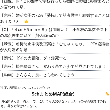
【画像】JK「この髪型で学校行ったら教師に就職に影響出ると
か言われて草」
【悲報】婚活女子の72%「妥協して弱者男性と結婚することは
ありません」👈
【X】「４cm÷５mm＝８」は間違い？ 小学校の算数テスト
の減点理由に疑問、賛否両論の声
【埼玉】虐待防止条例改正案は「むちゃくちゃ」 PTA協議会
が反対署名活動
【朗報】ダイの大冒険、ダイ爆死する
【悲報】松井玲奈さん、変わり果てた姿で発見されてしまう
【動画】まんさん、波にさらわれてしまう…
※以下、掲載順はアクセスごとにランダムです
5chまとめMAP(総合)
明石家さんま「炎天下で『こいつら大変やなぁ』というのが高校野球の良
さ。暑さ対策はいらない」