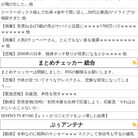
が飛び出した… 他
クーラーボックス積んで出発→途中で買い足し…50代公務員の“ドライブ”が
地獄すぎた 他
【画像】長濱ねる(27歳)の乳がヤバイと話題にｗｗｗｗ1700万バズｗｗｗｗ
ｗｗｗｗｗｗ 他
【画像】人気Vチューバーさん、とんでもない姿を披露ｗｗｗｗｗｗｗｗｗ
ｗ 他
【悲報】2050年の日本、独身ボッチ祭りが現実になるとかｗｗｗｗ 他
まとめチェッカー 総合
まとめチェッカーは閉鎖しました。RSSの解除をお願いします。
【悲報】サ終が近づいてそうなデレステさん、悲惨な状況になってしま
う……
【緊急悲報】石破茂、本性を現すｗｗｗｗ
【動画】安倍首相(当時)「杉田水脈を比例で応援しよう」石破茂「それはお
かしいんじゃないか」
SEVEN’S TV #1160【ｙｔｒがゴジエヴァをぶっ壊した結果】
ぷぅアンテナ
【動画】令和なのに昭和のヤンキーｗｗｗ マスクして赤信号も守るの健気