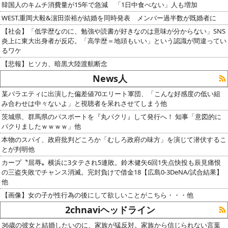
韓国人のキムチ消費量が15年で急減 「1日中食べない」人も増加
WEST.重岡大毅&濵田崇裕が結婚を同時発表 メンバー過半数が既婚者に
【社会】「低学歴なのに、勉強や読書が好きなのは意味が分からない」SNS
炎上に東大出身者が反応。「高学歴＝地頭もいい」という認識が間違ってい
るワケ
【悲報】ヒソカ、暗黒大陸渡航断念
News人
某バラエティに出演した偏差値70エリート軍団、「こんな好感度の低い組
み合わせは中々ないよ」と視聴者を呆れさせてしまう他
茨城県、群馬県のパスポートを『丸パクリ』して発行へ！ 知事「意図的に
パクりましたｗｗｗｗ」他
本物のスパイ、政府批判どころか「むしろ政府の味方」を演じて潜伏するこ
とが判明他
カープ〝屈辱〟横浜に3タテされ5連敗。鈴木健矢6回1失点快投も辰見痛恨
の三盗失敗でチャンス消滅。完封負けで借金18【広島0-3DeNA/試合結果】
他
【画像】女の子が性行為の後にして欲しいことがこちら・・・他
2chnaviヘッドライン
36歳の彼女と結婚したいのに、家族が猛反対。家族から信じられない言葉