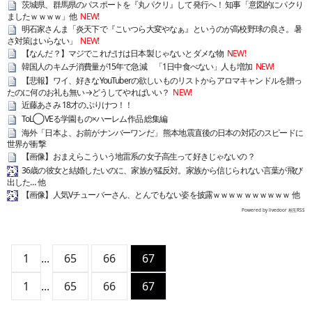
茨城県、群馬県のパスポートを『丸パクリ』して発行へ！ 知事「意図的にパクり
ましたｗｗｗｗ」他
NEW!
明石家さんま「炎天下で『こいつら大変やなぁ』というのが高校野球の良さ。暑
さ対策はいらない」
NEW!
【なんだ？】マジでこれだけは日本製じゃないとダメな物
NEW!
韓国人のキムチ消費量が15年で急減 「1日中食べない」人も増加
NEW!
【悲報】ワイ、好きなYouTuberの欲しいものリストからアロマキャンドルを贈っ
たのに何のお礼も無い→どうしてやればいい？
NEW!
近藤あさみ 18才のぷりけつ！！
ToL◯VEる学園もの×ハーレム作品 総集編
海外「日本よ、お前がナンバーワンだ」 熊本地震直後の日本の対応のスピードに
世界が衝撃
【画像】おまえらこういう地雷系の女子高生って好きじゃないの？
36歳の彼女と結婚したいのに、家族が猛反対。家族から信じられない言葉が飛び
出した… 他
【画像】人気Vチューバーさん、とんでもない姿を披露ｗｗｗｗｗｗｗｗｗｗ 他
Powered by livedoor 相互RSS
1
...
65
66
67
1
...
65
66
67