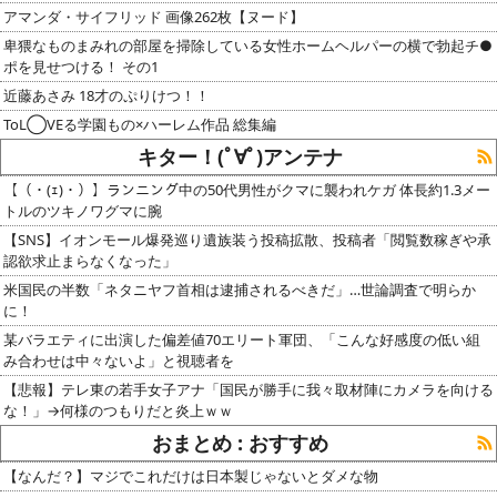
アマンダ・サイフリッド 画像262枚【ヌード】
卑猥なものまみれの部屋を掃除している女性ホームヘルパーの横で勃起チ●
ポを見せつける！ その1
近藤あさみ 18才のぷりけつ！！
ToL◯VEる学園もの×ハーレム作品 総集編
キター！(ﾟ∀ﾟ)アンテナ
【（・(ｪ)・）】ランニング中の50代男性がクマに襲われケガ 体長約1.3メー
トルのツキノワグマに腕
【SNS】イオンモール爆発巡り遺族装う投稿拡散、投稿者「閲覧数稼ぎや承
認欲求止まらなくなった」
米国民の半数「ネタニヤフ首相は逮捕されるべきだ」…世論調査で明らか
に！
某バラエティに出演した偏差値70エリート軍団、「こんな好感度の低い組
み合わせは中々ないよ」と視聴者を
【悲報】テレ東の若手女子アナ「国民が勝手に我々取材陣にカメラを向ける
な！」→何様のつもりだと炎上ｗｗ
おまとめ : おすすめ
【なんだ？】マジでこれだけは日本製じゃないとダメな物