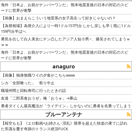
海外「日本よ、お前がナンバーワンだ」 熊本地震直後の日本の対応のスピ
ードに世界が衝撃
【画像】おまえらこういう地雷系の女子高生って好きじゃないの？
【為替相場】為替介入により一時1ドル157円台 しかし戻しも早く既に1ドル
159円台半ばへ
勇気を出して白人美女にチン凸したアジア人短小男♂、爆笑されてしまうｗ
ｗｗ
海外「日本よ、お前がナンバーワンだ」 熊本地震直後の日本の対応のスピ
ードに世界が衝撃
anaguro
【画像】独身無職ワイの夕食がこちらwww
シカ「全部喰った」 祭り中止
職場仲間と回転寿司に行ったときの話
友達「二郎系食おうぜ」俺「おうｗ」→豚山
勇者ダイくん最高魔法が「ライデイン」しかないのに勇者を名乗ってしまう
ブルーアンテナ
【桜空もも】《エロ動画×お姉さん･淫乱》限界を超えた快楽の果てに訪れ
た常識を覆す奇跡のトランス絶頂FUCK