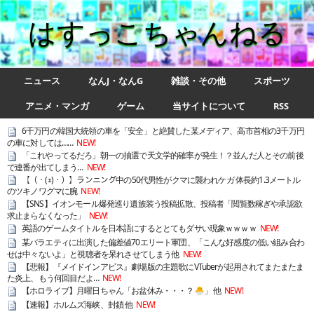
はすっこちゃんねる
ニュース
なんJ・なんG
雑談・その他
スポーツ
アニメ・マンガ
ゲーム
当サイトについて
RSS
6千万円の韓国大統領の車を「安全」と絶賛した某メディア、高市首相の3千万円
の車に対しては……
NEW!
「これやってるだろ」朝一の抽選で天文学的確率が発生！？並んだ人とその前後
で連番が出てしまう…
NEW!
【（・(ｪ)・）】ランニング中の50代男性がクマに襲われケガ 体長約1.3メートル
のツキノワグマに腕
NEW!
【SNS】イオンモール爆発巡り遺族装う投稿拡散、投稿者「閲覧数稼ぎや承認欲
求止まらなくなった」
NEW!
英語のゲームタイトルを日本語にするととてもダサい現象ｗｗｗｗ
NEW!
某バラエティに出演した偏差値70エリート軍団、「こんな好感度の低い組み合わ
せは中々ないよ」と視聴者を呆れさせてしまう他
NEW!
【悲報】『メイドインアビス』劇場版の主題歌にVTuberが起用されてまたまたま
た炎上、もう何回目だよ…
NEW!
【ホロライブ】月曜日ちゃん「お盆休み・・・？🐣」 他
NEW!
【速報】ホルムズ海峡、封鎖 他
NEW!