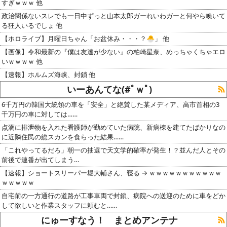
すぎｗｗｗ 他
政治関係ないスレでも一日中ずっと山本太郎ガーれいわガーと何やら喚いて
る狂人いるでしょ 他
【ホロライブ】月曜日ちゃん「お盆休み・・・？🐣」 他
【画像】令和最新の『僕は友達が少ない』の柏崎星奈、めっちゃくちゃエロ
いｗｗｗｗ 他
【速報】ホルムズ海峡、封鎖 他
いーあんてな(#ﾟｗﾟ)
6千万円の韓国大統領の車を「安全」と絶賛した某メディア、高市首相の3
千万円の車に対しては……
点滴に排泄物を入れた看護師が勤めていた病院、新病棟を建てたばかりなの
に近隣住民の総スカンを食らった結果……
「これやってるだろ」朝一の抽選で天文学的確率が発生！？並んだ人とその
前後で連番が出てしまう…
【速報】ショートスリーパー堀大輔さん、寝る → ｗｗｗｗｗｗｗｗｗｗｗ
ｗｗｗｗｗ
自宅前の一方通行の道路が工事車両で封鎖、病院への送迎のために車をどか
して欲しいと作業スタッフに頼むと……
にゅーすなう！ まとめアンテナ