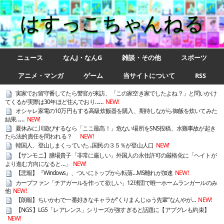
はすっこちゃんねる
ニュース
なんJ・なんG
雑談・その他
スポーツ
アニメ・マンガ
ゲーム
当サイトについて
RSS
実家でお留守番してたら警官が来訪、「この家空き家でしたよね？」と問いかけ
てくるが実際は30年ほど住んでおり……
NEW!
オシャレ家電の10万円もする高級炊飯器を購入、期待しながら御飯を炊いてみた
結果……
NEW!
夏休みに川遊びするなら「ここ最高！」危ない場所をSNS投稿、水難事故が起き
たら法的責任を問われる？
NEW!
韓国人、登山しまくっていた…国民の３５％が登山人口
NEW!
【サンモニ】膳場貴子「非常に厳しい」外国人の永住許可の厳格化に「ヘイトが
より進む方向になると…」
NEW!
【悲報】『Windows』、ついにトップから転落…MS離れが加速
NEW!
カープファン「チアガールを作って欲しい」12球団で唯一ホームランガールのみ
他
NEW!
【朗報】ちいかわで一番好きなキャラが”くりまんじゅう先輩”なんやが…
NEW!
【NGS】LG5「レアレンス」シリーズが強すぎると話題に【アプグレも約束】
NEW!