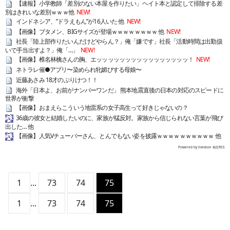
【速報】小学教師「差別のない本屋を作りたい」ヘイト本と認定して排除する差
別はきれいな差別ｗｗｗ他
NEW!
インドネシア、”ドラえもん”が16人いた 他
NEW!
【画像】ブタメン、BIGサイズが登場ｗｗｗｗｗｗｗｗ 他
NEW!
社長「陸上部作りたいんだけどやらん？」俺「嫌です」社長「活動時間は出勤扱
いで手当出すよ？」俺「…」
NEW!
【画像】椎名林檎さんの胸、エッッッッッッッッッッッッッッッッ！
NEW!
ネトラレ催●アプリ〜染められ牝媚びする母娘〜
近藤あさみ 18才のぷりけつ！！
海外「日本よ、お前がナンバーワンだ」 熊本地震直後の日本の対応のスピードに
世界が衝撃
【画像】おまえらこういう地雷系の女子高生って好きじゃないの？
36歳の彼女と結婚したいのに、家族が猛反対。家族から信じられない言葉が飛び
出した… 他
【画像】人気Vチューバーさん、とんでもない姿を披露ｗｗｗｗｗｗｗｗｗｗ 他
Powered by livedoor 相互RSS
1
...
73
74
75
1
...
73
74
75