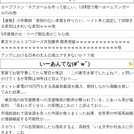
カープファン「チアガールを作って欲しい」12球団で唯一ホームランガー
ルのみ他
【速報】小学教師「差別のない本屋を作りたい」ヘイト本と認定して排除す
る差別はきれいな差別ｗｗｗ他
5月最後のセ・リーグ順位表がこちら他
東京ヤクルトスワローズ月別勝率 限界突破ｗｗｗｗｗｗｗｗｗｗｗｗｗｗ
ｗｗｗｗｗｗｗｗｗｗｗｗｗｗｗｗｗｗｗｗｗｗｗｗｗｗｗｗｗｗ他
アジアにおける日本の主人公感エグすぎないか？？他
いーあんてな(#ﾟｗﾟ)
実家でお留守番してたら警官が来訪、「この家空き家でしたよね？」と問い
かけてくるが実際は30年ほど住んでおり……
オシャレ家電の10万円もする高級炊飯器を購入、期待しながら御飯を炊い
てみた結果……
「被災地の自宅避難者への支援物資の配布が断られている」とあっち系が猛
批判、『至れり尽くせり』の実態はこれだ！と訴えており……
市場総崩れで資金源を失った中国が焦りまくった結果、全世界の中国系組織
が連鎖破綻する可能性が……
スカウト「プロ志望届出したら指名するよ」高校生「いえ大学か社会人に行
きます」これ