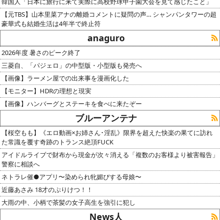
韓国人「日本に旅行に来て実際に高校野球甲子園大会を見て感じたこと」
【元TBS】山本里菜アナの離婚コメントに疑問の声… シャンパンタワーの超
豪華式も結婚生活は4年半で終止符
anaguro
2026年度 暑さのピーク終了
三菱自、「パジェロ」の中型版・小型版も発売へ
【画像】ラーメン屋での出来事を漫画化した
【モニター】HDRの理想と現実
【画像】ハンバーグとステーキを食べに来たぞー
ブルーアンテナ
【桜空もも】《エロ動画×お姉さん･淫乱》限界を超えた快楽の果てに訪れ
た常識を覆す奇跡のトランス絶頂FUCK
アイドルライブで財布から現金が次々消える「複数のお客様より被害報告」
警察に相談へ
ネトラレ催●アプリ〜染められ牝媚びする母娘〜
近藤あさみ 18才のぷりけつ！！
大雨の中、小柄で茶髪の女子高生を強引に犯し
News人