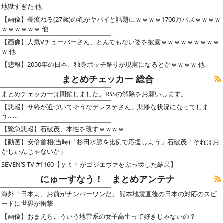
地獄すぎた 他
【画像】長濱ねる(27歳)の乳がヤバイと話題にｗｗｗｗ1700万バズｗｗｗｗ
ｗｗｗｗｗｗ 他
【画像】人気Vチューバーさん、とんでもない姿を披露ｗｗｗｗｗｗｗｗｗ
ｗ 他
【悲報】2050年の日本、独身ボッチ祭りが現実になるとかｗｗｗｗ 他
まとめチェッカー 総合
まとめチェッカーは閉鎖しました。RSSの解除をお願いします。
【悲報】サ終が近づいてそうなデレステさん、悲惨な状況になってしま
う……
【緊急悲報】石破茂、本性を現すｗｗｗｗ
【動画】安倍首相(当時)「杉田水脈を比例で応援しよう」石破茂「それはお
かしいんじゃないか」
SEVEN’S TV #1160【ｙｔｒがゴジエヴァをぶっ壊した結果】
にゅーすなう！ まとめアンテナ
海外「日本よ、お前がナンバーワンだ」 熊本地震直後の日本の対応のスピ
ードに世界が衝撃
【画像】おまえらこういう地雷系の女子高生って好きじゃないの？