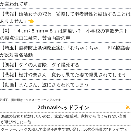
か言われて草」
【悲報】婚活女子の72%「妥協して弱者男性と結婚することは
ありません」👈
【X】「４cm÷５mm＝８」は間違い？ 小学校の算数テスト
の減点理由に疑問、賛否両論の声
【埼玉】虐待防止条例改正案は「むちゃくちゃ」 PTA協議会
が反対署名活動
【朗報】ダイの大冒険、ダイ爆死する
【悲報】松井玲奈さん、変わり果てた姿で発見されてしまう
【動画】まんさん、波にさらわれてしまう…
※以下、掲載順はアクセスごとにランダムです
2chnaviヘッドライン
36歳の彼女と結婚したいのに、家族が猛反対。家族から信じられない言葉
が飛び出した… 他
クーラーボックス積んで出発→途中で買い足し…50代公務員の“ドライブ”が