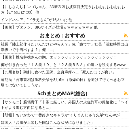
【にじさんじ】ンゴちゃん、3D新衣装お披露目決定うおおおおおおおおお
お【8/16(日)21:00】 他
インドネシア、”ドラえもん”が16人いた 他
【画像】ブタメン、BIGサイズが登場ｗｗｗｗｗｗｗｗ 他
おまとめ : おすすめ
社長「陸上部作りたいんだけどやらん？」俺「嫌です」社長「活動時間は出
勤扱いで手当出すよ？」俺「…」
【画像】椎名林檎さんの胸、エッッッッッッッッッッッッッッッッ！
俺が付き合った「１８歳ＪＤ」と「２８歳ＢＢＡ」の違いを説明するwww
【九州名物】鶏刺し食べた医師、全身麻痺へ…「死んだほうが良い」
蓮舫氏「高市首相は歯科受診を8月6日（原爆の日）を避けて行くべきお立
場ではないでしょうか」
5chまとめMAP(総合)
【サンモニ】膳場貴子「非常に厳しい」外国人の永住許可の厳格化に「ヘイ
トがより進む方向になると…」
【朗報】ちいかわで一番好きなキャラが”くりまんじゅう先輩”なんやが…
韓国人「台風が上陸した国はこんな状況になりました」