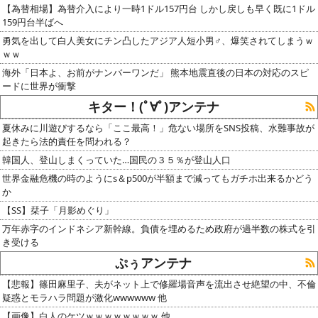
【為替相場】為替介入により一時1ドル157円台 しかし戻しも早く既に1ドル
159円台半ばへ
勇気を出して白人美女にチン凸したアジア人短小男♂、爆笑されてしまうｗ
ｗｗ
海外「日本よ、お前がナンバーワンだ」 熊本地震直後の日本の対応のスピ
ードに世界が衝撃
キター！(ﾟ∀ﾟ)アンテナ
夏休みに川遊びするなら「ここ最高！」危ない場所をSNS投稿、水難事故が
起きたら法的責任を問われる？
韓国人、登山しまくっていた…国民の３５％が登山人口
世界金融危機の時のようにs＆p500が半額まで減ってもガチホ出来るかどう
か
【SS】栞子「月影めぐり」
万年赤字のインドネシア新幹線。負債を埋めるため政府が過半数の株式を引
き受ける
ぷぅアンテナ
【悲報】篠田麻里子、夫がネット上で修羅場音声を流出させ絶望の中、不倫
疑惑とモラハラ問題が激化wwwwww 他
【画像】白人のケツｗｗｗｗｗｗｗｗ 他