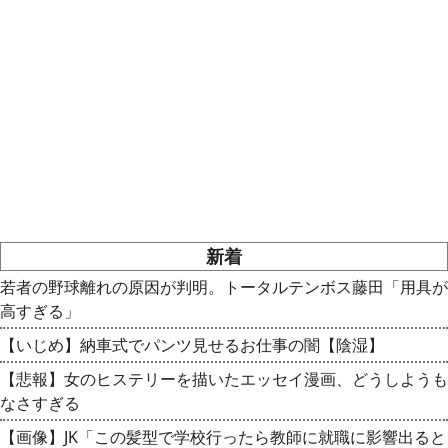
新着
若者の野球離れの原因が判明。トータルテンボス藤田「用具が
高すぎる」
【いじめ】納車式でパンツ見せるお仕事の闇【陰湿】
【悲報】女のヒステリーを描いたエッセイ漫画、どうしようも
なさすぎる
【画像】JK「この髪型で学校行ったら教師に就職に影響出ると