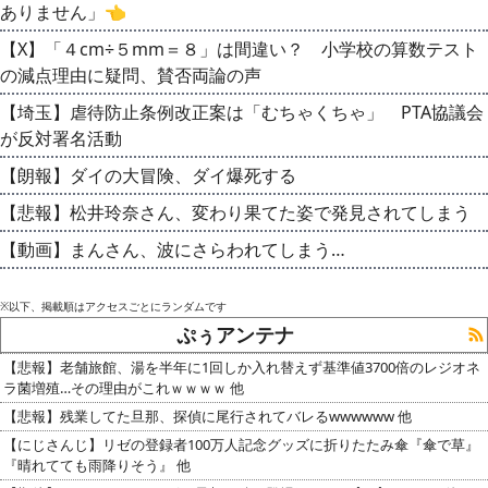
ありません」👈
【X】「４cm÷５mm＝８」は間違い？ 小学校の算数テスト
の減点理由に疑問、賛否両論の声
【埼玉】虐待防止条例改正案は「むちゃくちゃ」 PTA協議会
が反対署名活動
【朗報】ダイの大冒険、ダイ爆死する
【悲報】松井玲奈さん、変わり果てた姿で発見されてしまう
【動画】まんさん、波にさらわれてしまう…
※以下、掲載順はアクセスごとにランダムです
ぷぅアンテナ
【悲報】老舗旅館、湯を半年に1回しか入れ替えず基準値3700倍のレジオネ
ラ菌増殖…その理由がこれｗｗｗｗ 他
【悲報】残業してた旦那、探偵に尾行されてバレるwwwwww 他
【にじさんじ】リゼの登録者100万人記念グッズに折りたたみ傘『傘で草』
『晴れてても雨降りそう』 他