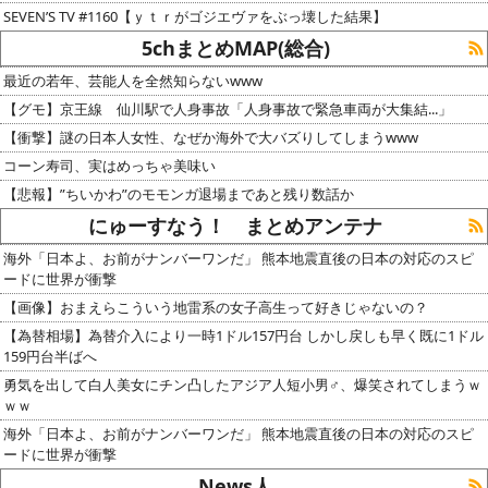
SEVEN’S TV #1160【ｙｔｒがゴジエヴァをぶっ壊した結果】
5chまとめMAP(総合)
最近の若年、芸能人を全然知らないwww
【グモ】京王線 仙川駅で人身事故「人身事故で緊急車両が大集結...」
【衝撃】謎の日本人女性、なぜか海外で大バズりしてしまうwww
コーン寿司、実はめっちゃ美味い
【悲報】”ちいかわ”のモモンガ退場まであと残り数話か
にゅーすなう！ まとめアンテナ
海外「日本よ、お前がナンバーワンだ」 熊本地震直後の日本の対応のスピ
ードに世界が衝撃
【画像】おまえらこういう地雷系の女子高生って好きじゃないの？
【為替相場】為替介入により一時1ドル157円台 しかし戻しも早く既に1ドル
159円台半ばへ
勇気を出して白人美女にチン凸したアジア人短小男♂、爆笑されてしまうｗ
ｗｗ
海外「日本よ、お前がナンバーワンだ」 熊本地震直後の日本の対応のスピ
ードに世界が衝撃
News人