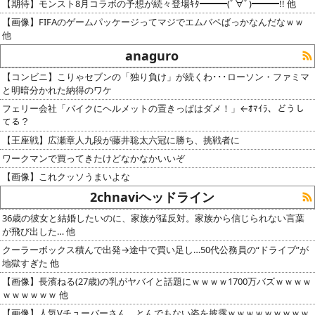
【期待】モンスト8月コラボの予想が続々登場ｷﾀ━━━(ﾟ∀ﾟ)━━━!! 他
【画像】FIFAのゲームパッケージってマジでエムバペばっかなんだなｗｗ
他
anaguro
【コンビニ】こりゃセブンの「独り負け」が続くわ･･･ローソン・ファミマ
と明暗分かれた納得のワケ
フェリー会社「バイクにヘルメットの置きっぱはダメ！」←ｵﾏｲﾗ、どうし
てる？
【王座戦】広瀬章人九段が藤井聡太六冠に勝ち、挑戦者に
ワークマンで買ってきたけどなかなかいいぞ
【画像】これクッソうまいよな
2chnaviヘッドライン
36歳の彼女と結婚したいのに、家族が猛反対。家族から信じられない言葉
が飛び出した… 他
クーラーボックス積んで出発→途中で買い足し…50代公務員の“ドライブ”が
地獄すぎた 他
【画像】長濱ねる(27歳)の乳がヤバイと話題にｗｗｗｗ1700万バズｗｗｗｗ
ｗｗｗｗｗｗ 他
【画像】人気Vチューバーさん、とんでもない姿を披露ｗｗｗｗｗｗｗｗｗ