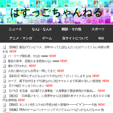
はすっこちゃんねる
ニュース
なんJ・なんG
雑談・その他
スポーツ
アニメ・マンガ
ゲーム
当サイトについて
RSS
【朗報】最近のワンピース、20年やってた話なんだったの？ってくらい内容が変
わる
NEW!
パ・リーグ順位表、やばいwww
NEW!
最近の若年、芸能人を全然知らないwww
NEW!
連れて行かれた
NEW!
人生に疲れたから台湾を一周してきた
NEW!
【緑豆2】NGSとずんだもんがコラボなのだ！びっくりしますよね
NEW!
カープ、最下位中日まで1G差なのに3位ヤクルトまで3G差←珍しい状況他
NEW!
【ウマ娘】ケンタ？のシオン
NEW!
【グモ】京王線 仙川駅で人身事故「人身事故で緊急車両が大集結...」
NEW!
【復活】「日本製メモリ」に世界中から注文殺到 米マイクロンが１兆５０００億
円を表明他
NEW!
【期待】モンスト8月コラボの予想が続々登場ｷﾀ━━━(ﾟ∀ﾟ)━━━!! 他
NEW!
【画像】FIFAのゲームパッケージってマジでエムバペばっかなんだなｗｗ 他