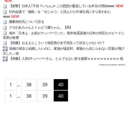
NEW!
【衝撃】日本人｢子供？いらん｣←この思想が蔓延している本当の理由www
NEW!
社内会議で「施術」を「せじゅつ」と読んだら中途社員にすら笑われた
www
NEW!
播磨赤松氏について語る
クロかあちゃんとトムピリ嬢ちゃん。【再】
海外「日本よ、お前がナンバーワンだ」 熊本地震直後の日本の対応のスピードに
世界が衝撃
【画像】おまえらこういう地雷系の女子高生って好きじゃないの？
36歳の彼女と結婚したいのに、家族が猛反対。家族から信じられない言葉が飛び
出した… 他
【画像】人気Vチューバーさん、とんでもない姿を披露ｗｗｗｗｗｗｗｗｗｗ 他
Powered by livedoor 相互RSS
1
...
38
39
40
1
...
38
39
40