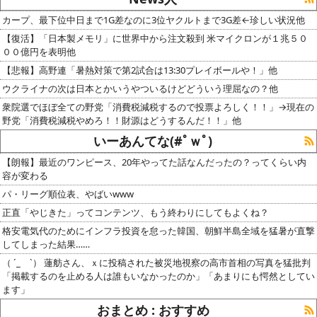
カープ、最下位中日まで1G差なのに3位ヤクルトまで3G差←珍しい状況他
【復活】「日本製メモリ」に世界中から注文殺到 米マイクロンが１兆５０
００億円を表明他
【悲報】高野連「暑熱対策で第2試合は13:30プレイボールや！」他
ウクライナの次は日本とかいうやついるけどどういう理屈なの？他
衆院選でほぼ全ての野党「消費税減税するので投票よろしく！！」→現在の
野党「消費税減税やめろ！！財源はどうするんだ！！」他
いーあんてな(#ﾟｗﾟ)
【朗報】最近のワンピース、20年やってた話なんだったの？ってくらい内
容が変わる
パ・リーグ順位表、やばいwww
正直「やじきた」ってコンテンツ、もう終わりにしてもよくね？
格安電気代のためにインフラ投資を怠った韓国、朝鮮半島全域を猛暑が直撃
してしまった結果……
（ ´_ゝ`） 蓮舫さん、ｘに投稿された被災地視察の高市首相の写真を猛批判
「掲載するのを止める人は誰もいなかったのか」「あまりにも愕然としてい
ます」
おまとめ : おすすめ