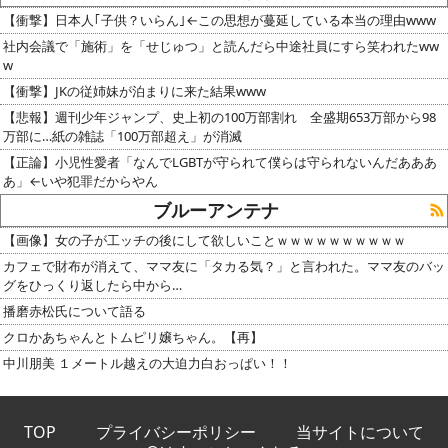
【衝撃】日本人｢子供？いらん｣←この思想が蔓延している本当の理由www
社内会議で「施術」を「せじゅつ」と読んだら中途社員にすら笑われたww
w
【衝撃】JKの従姉妹が泊まりに来た結果www
【悲報】週刊少年ジャンプ、史上初の100万部割れ 全盛期653万部から98
万部に…紙の雑誌「100万部超え」が消滅
【正論】小児性愛者「なんでLGBTが守られて僕らは守られないんだあああ
あ」←いや犯罪だからやん
ブルーアンテナ
【画像】女の子が工ッチの後にして欲しいことｗｗｗｗｗｗｗｗｗｗ
カフェで財布が消えて、ママ友に「タカる気？」と言われた。ママ友のバッ
グをひっくり返したら中から…
播磨赤松氏について語る
クロかあちゃんとトムピリ嬢ちゃん。【再】
中川朋美 １メートル越えの大迫力白おっぱい！！
TOP
プライバシーポリシー
当サイトについて