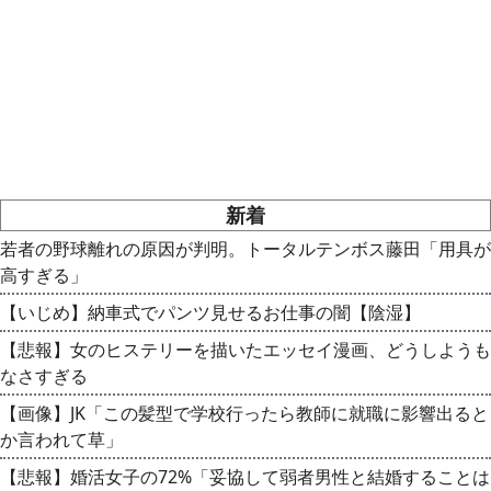
新着
若者の野球離れの原因が判明。トータルテンボス藤田「用具が
高すぎる」
【いじめ】納車式でパンツ見せるお仕事の闇【陰湿】
【悲報】女のヒステリーを描いたエッセイ漫画、どうしようも
なさすぎる
【画像】JK「この髪型で学校行ったら教師に就職に影響出ると
か言われて草」
【悲報】婚活女子の72%「妥協して弱者男性と結婚することは