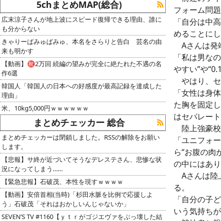
5chまとめMAP(総合)
フォーム問題
広末涼子さんが地上波にスピード復帰できる理由、誰に
「自分は中高
も分からない
めることにし
きゃりーぱみゅぱみゅ、本名をさらりと告白 芸名の由
Aさんは発端
来も明かす
「私は男なの
【動画】㊗️2万回 続編の望みが完全に絶たれた不遇の名
やすい”や“
作6選
やはり、セ
韓国人「韓国人の日本への好感度が最高記録を達成した
「女性は身体
理由」
た胸を固定し
米、10kg5,000円ｗｗｗｗｗｗ
はセパレート
まとめチェッカー 総合
陸上強豪校
まとめチェッカーは閉鎖しました。RSSの解除をお願い
「ユニフォー
します。
ら“お腹の肉
【悲報】サ終が近づいてそうなデレステさん、悲惨な状
の中にはあり
況になってしまう……
Aさんは陸上
【緊急悲報】石破茂、本性を現すｗｗｗｗ
る。
【動画】安倍首相(当時)「杉田水脈を比例で応援しよ
「自分の子ど
う」石破茂「それはおかしいんじゃないか」
いう気持ちが
SEVEN’S TV #1160【ｙｔｒがゴジエヴァをぶっ壊した結