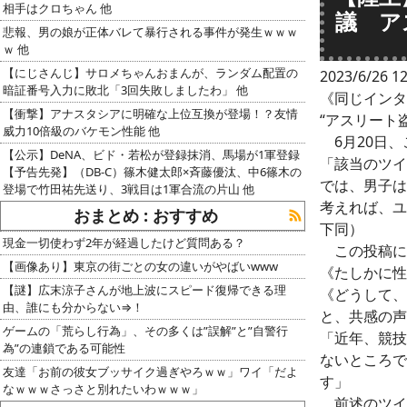
相手はクロちゃん 他
議 ア
悲報、男の娘が正体バレて暴行される事件が発生ｗｗｗ
ｗ 他
【にじさんじ】サロメちゃんおまんが、ランダム配置の
2023/6/26 12
暗証番号入力に敗北「3回失敗しましたわ」 他
《同じインタ
【衝撃】アナスタシアに明確な上位互換が登場！？友情
“アスリート
威力10倍級のバケモン性能 他
6月20日、
【公示】DeNA、ビド・若松が登録抹消、馬場が1軍登録
「該当のツイ
【予告先発】（DB-C）篠木健太郎×斉藤優汰、中6篠木の
では、男子は
登場で竹田祐先送り、3戦目は1軍合流の片山 他
考えれば、ユ
おまとめ : おすすめ
下同）
現金一切使わず2年が経過したけど質問ある？
この投稿に対
【画像あり】東京の街ごとの女の違いがやばいwww
《たしかに性
【謎】広末涼子さんが地上波にスピード復帰できる理
《どうして、
由、誰にも分からない⇒！
と、共感の声
ゲームの「荒らし行為」、その多くは”誤解”と”自警行
「近年、競技
為”の連鎖である可能性
ないところで
友達「お前の彼女ブッサイク過ぎやろｗｗ」ワイ「だよ
す」
なｗｗｗさっさと別れたいわｗｗｗ」
前述のツイ