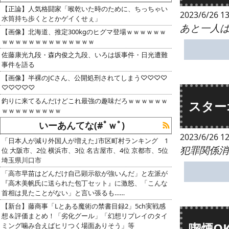
【正論】人気格闘家「喉乾いた時のために、ちっちゃい
2023/6/26 13
水筒持ち歩くととかゲイくせぇ」
あと一人
【画像】北海道、推定300kgのヒグマ登場ｗｗｗｗｗｗ
ｗｗｗｗｗｗｗｗｗｗｗｗｗｗ
佐藤康光九段・森内俊之九段、いろは坂事件・日光遭難
事件を語る
【画像】半裸のJCさん、公開処刑されてしまう♡♡♡♡
♡♡♡♡♡
釣りに来てるんだけどこれ最強の趣味だろｗｗｗｗｗｗ
スター
ｗｗｗｗｗｗｗｗｗ
いーあんてな(#ﾟｗﾟ)
2023/6/26 12
「日本人が減り外国人が増えた｣市区町村ランキング 1
犯罪関係
位 大阪市、2位 横浜市、3位 名古屋市、4位 京都市、5位
埼玉県川口市
「高市早苗はどんだけ自己顕示欲が強いんだ」と左派が
『高木美帆氏に送られた包丁セット』に激怒、「こんな
首相は見たことがない」と言い張るも……
【新台】藤商事「Lとある魔術の禁書目録2」5ch実戦感
想＆評価まとめ！「劣化グール」「幻想リプレイのタイ
喫煙O
ミング噛み合えばヒリつく場面ありそう」等