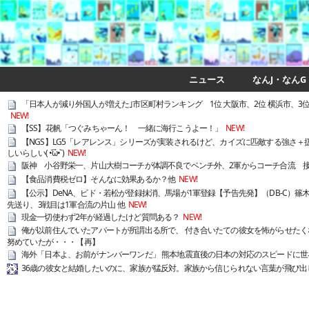
ニュース
なんJ・なんG
「日本人が減り外国人が増えた｣市区町村ランキング 1位 大阪市、2位 横浜市、3位
NEW!
【SS】花帆「つぐみちゃーん！ 一緒に海行こうよー！」
NEW!
【NGS】LG5「レアレンス」シリーズが実装されるけど、カイズに匹敵する強さ
しいらしい( •᷄ὤ•᷅ )
NEW!
阪神 小谷野栄一、片山大樹コーチが体調不良でベンチ外、2軍からコーチ合流 
【食品消費税ゼロ】そんなに効果あるか？他
NEW!
【公示】DeNA、ビド・若松が登録抹消、馬場が1軍登録【予告先発】（DB-C）篠
先送り、3戦目は1軍合流の片山 他
NEW!
現金一切使わず2年が経過したけど質問ある？
NEW!
俺が以前住んでいたアパートが所謂出る所で、 付き合いたての彼女を怖がらせたく
努めていたが・・・【再】
海外「日本よ、お前がナンバーワンだ」 熊本地震直後の日本の対応のスピードに世
36歳の彼女と結婚したいのに、家族が猛反対。家族から信じられない言葉が飛び出し