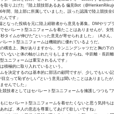
を取り上げた『陸上競技部あるある 偏見Bot（@HenkenRik
6年間、陸上部に所属していました。誤った認識で陸上競技全
たんです」
となった投稿を元に陸上経験者から意見を募集。DMやリプラ
でセパレート型ユニフォームを着たことはありませんが、女性
0.1秒タイムが伸びた”といった意見が寄せられました」（Aさん
パレート型ユニフォームは機能的に優れているようだ。
の構造上、胸がありますから、ランニングシャツだと胸の下の
ていないと体の軸がぶれたりもしますからね。中距離・長距離
型ユニフォームは重宝されるんです」
は積極的に取り入れているという。
ムを決定するのは基本的に部活の顧問ですが、少しでもいい記
が目立って恥ずかしい”という意見は聞いたことはありました
ませんでした」
競技者としてはセパレート型ユニフォームを擁護しつつも “
もにセパレート型ユニフォームを着せたくないと思う気持ちは
あれば、本人の意志を尊重してあげて欲しいですね」