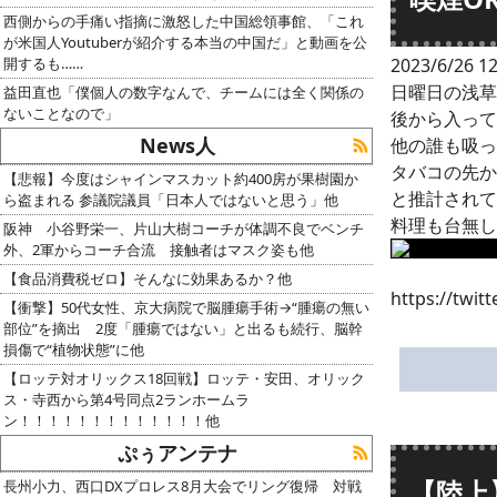
西側からの手痛い指摘に激怒した中国総領事館、「これ
が米国人Youtuberが紹介する本当の中国だ」と動画を公
開するも……
2023/6/26 12
日曜日の浅草
益田直也「僕個人の数字なんで、チームには全く関係の
ないことなので」
後から入って
News人
他の誰も吸っ
タバコの先か
【悲報】今度はシャインマスカット約400房が果樹園か
と推計されて
ら盗まれる 参議院議員「日本人ではないと思う」他
料理も台無し
阪神 小谷野栄一、片山大樹コーチが体調不良でベンチ
外、2軍からコーチ合流 接触者はマスク姿も他
【食品消費税ゼロ】そんなに効果あるか？他
https://twit
【衝撃】50代女性、京大病院で脳腫瘍手術→“腫瘍の無い
部位”を摘出 2度「腫瘍ではない」と出るも続行、脳幹
損傷で“植物状態”に他
【ロッテ対オリックス18回戦】ロッテ・安田、オリック
ス・寺西から第4号同点2ランホームラ
ン！！！！！！！！！！！！！他
ぷぅアンテナ
【陸上
長州小力、西口DXプロレス8月大会でリング復帰 対戦