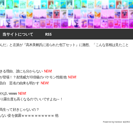
当サイトについて
RSS
んだ」と左派が『高木美帆氏に送られた包丁セット』に激怒、「こんな首相は見たこと
きる理由、誰にも分からない
NEW!
が登場！？友情威力10倍級のバケモン性能 他
NEW!
告白 芸名の由来も明かす
NEW!
やばいwww
NEW!
なり露出度も高くなるのでいいですよね～！
高生って好きじゃないの？
もない姿を披露ｗｗｗｗｗｗｗｗｗｗ 他
Powered by livedoor 相互RSS