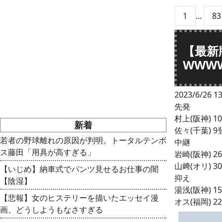
1
...
83
【最新
WWW
2023/6/26 13
先発
村上(阪神) 10
新着
佐々(千葉) 9登
若者の野球離れの原因が判明。トータルテンボ
中継
ス藤田「用具が高すぎる」
岩崎(阪神) 26
山﨑(オリ) 30
【いじめ】納車式でパンツ見せるお仕事の闇
抑え
【陰湿】
湯浅(阪神) 15登
【悲報】女のヒステリーを描いたエッセイ漫
オス(福岡) 22登
画、どうしようもなさすぎる