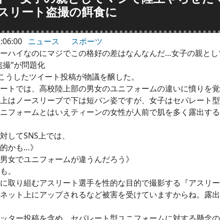
スリート盗撮の餌食に
:06:00
ニュース
スポーツ
ーハイなのにマジでこの格好の差はなんなんだ…女子の親とし
盗撮”が問題化
こうしたツイート投稿が物議を醸した。
ートでは、高校陸上部の男女のユニフォームの違いに憤りを覚
上はノースリーブで下は短パン姿ですが、女子はセパレート型
ニフォームとはいえティーンの女性が人前で肌を多く露出する
してSNS上では、
的かも…》
男女でユニフォームが違うんだろう》
も。
に取り組むアスリート選手を性的な目的で撮影する『アスリー
ネット上にアップされるなど被害を受けていますからね。露出
ッター投稿を含め、セパレート型ユニフォームに対する懸念の