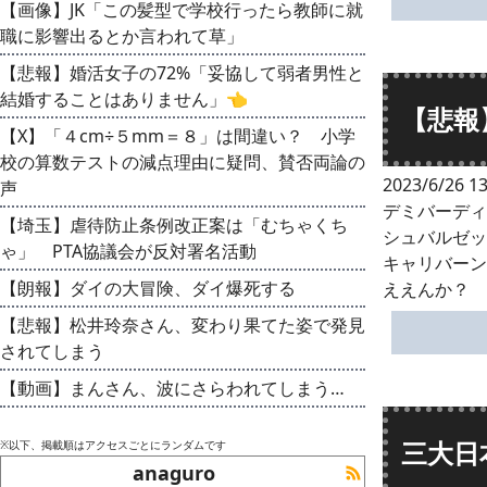
【画像】JK「この髪型で学校行ったら教師に就
職に影響出るとか言われて草」
【悲報】婚活女子の72%「妥協して弱者男性と
結婚することはありません」👈
【悲報
【X】「４cm÷５mm＝８」は間違い？ 小学
校の算数テストの減点理由に疑問、賛否両論の
2023/6/26 13
声
デミバーディ
【埼玉】虐待防止条例改正案は「むちゃくち
シュバルゼッ
ゃ」 PTA協議会が反対署名活動
キャリバーン
【朗報】ダイの大冒険、ダイ爆死する
ええんか？
【悲報】松井玲奈さん、変わり果てた姿で発見
されてしまう
【動画】まんさん、波にさらわれてしまう…
三大日
※以下、掲載順はアクセスごとにランダムです
anaguro