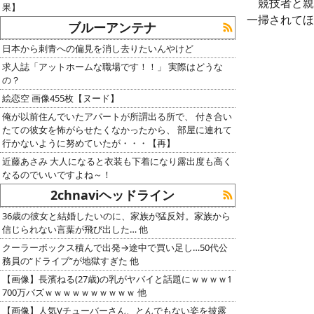
競技者と親
果】
一掃されてほ
ブルーアンテナ
日本から刺青への偏見を消し去りたいんやけど
求人誌「アットホームな職場です！！」 実際はどうな
の？
絵恋空 画像455枚【ヌード】
俺が以前住んでいたアパートが所謂出る所で、 付き合い
たての彼女を怖がらせたくなかったから、 部屋に連れて
行かないように努めていたが・・・【再】
近藤あさみ 大人になると衣装も下着になり露出度も高く
なるのでいいですよね～！
2chnaviヘッドライン
36歳の彼女と結婚したいのに、家族が猛反対。家族から
信じられない言葉が飛び出した… 他
クーラーボックス積んで出発→途中で買い足し…50代公
務員の“ドライブ”が地獄すぎた 他
【画像】長濱ねる(27歳)の乳がヤバイと話題にｗｗｗｗ1
700万バズｗｗｗｗｗｗｗｗｗｗ 他
【画像】人気Vチューバーさん、とんでもない姿を披露