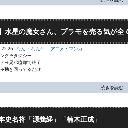
】水星の魔女さん、プラモを売る気が全
:22:26
なんJ・なんG
アニメ・マンガ
ング→タクシー
テ→兄弟喧嘩で終了
→動き回ってるだけ
続きを読む
本史名将「源義経」「楠木正成」