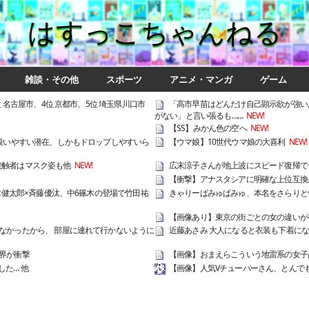
はすっこちゃんねる
雑談・その他
スポーツ
アニメ・マンガ
ゲーム
 名古屋市、4位 京都市、5位 埼玉県川口市
「高市早苗はどんだけ自己顕示欲が強い
がない」と言い張るも……
NEW!
【SS】みかん色の空へ
NEW!
＋扱いやすい潜在、しかもドロップしやすいら
【ウマ娘】10世代ウマ娘の大喜利
NEW!
接触者はマスク姿も他
NEW!
広末涼子さんが地上波にスピード復帰で
【衝撃】アナスタシアに明確な上位互換
木健太郎×斉藤優汰、中6篠木の登場で竹田祐
きゃりーぱみゅぱみゅ、本名をさらりと
【画像あり】東京の街ごとの女の違いが
なかったから、 部屋に連れて行かないように
近藤あさみ 大人になると衣装も下着に
界が衝撃
【画像】おまえらこういう地雷系の女子
た… 他
【画像】人気Vチューバーさん、とんで