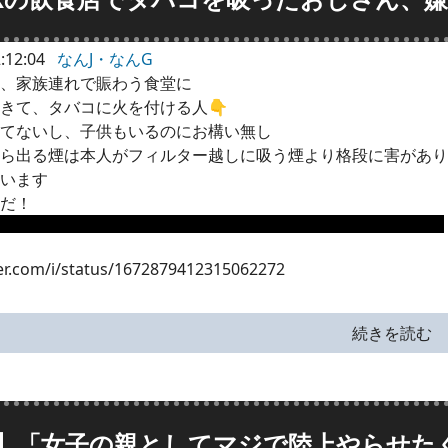
:12:04
なんJ・なんG
、家族連れで賑わう食堂に
きて、タバコに火を付ける人👇
てないし、子供もいるのにお構い無し
ら出る煙は本人がフィルター越しに吸う煙より格段に害があり
います
だ！
ter.com/i/status/1672879412315062272
続きを読む
】「女子の親としてマジで陸上やらせた