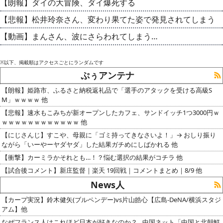
【朗報】ダイの大冒険、ダイ爆死する
【悲報】松井玲奈さん、変わり果てた姿で発見されてしまう
【動画】まんさん、波にさらわれてしまう…
※以下、掲載順はアクセスごとにランダムです
ぷぅアンテナ
【朗報】姫路市、ふるさと納税返礼品で「選手のアタックを受ける高級S
M」ｗｗｗｗ 他
【悲報】速水もこみちが新オープンしたカフェ、サンドイッチ1つ3000円ｗ
ｗｗｗｗｗｗｗｗｗｗｗｗ 他
【にじさんじ】すこや、母親に「ゴミ持ってきなさいよ！」→ おしり振り
ながら「いーやーヤダヤダ」した結果ガチめにしばかれる 他
【衝撃】カーミラかそれとも…！？悩む選択の結果がコチラ 他
【試合後コメント】新庄監督｜楽天 19回戦｜コメントまとめ｜8/9 他
News人
【カープ実況】鈴木健矢(ブルペンデー)vs片山皓心【広島-DeNA/横浜スタジ
アム】他
なぜフランス人はこれほど日本が好きなのか？…中国ネット「中国と北朝鮮