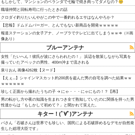
もしかして、マンションのベランダで七輪で焼き肉ってダメなの？🥺
職場仲間と回転寿司に行ったときの話
クロダイ釣りたいんやがこの中で一番釣れるエサはなんやろか？
【悲報】ドムドムバーガー、とんでもない新商品を開発ｗｗｗｗｗ
報道ステーションの女子アナ、ノーブラでテレビに出てしまうｗｗ⇒（※画
像あり）
ブルーアンテナ
女性「たいへん！彼氏が波にさらわれたの！」 浜辺を散策しながら写真を
撮っていたアベックの男性、400m沖まで流される
泉りおん 画像4262枚【ヌード】
【えぇ…】シャインマスカット約200房を盗んだ男の自宅を調べた結果ｗｗ
ｗｗｗｗｗｗ
珍しく正面から撮れたうちの子 → にゃ・・・にゃにもの！？【再】
男の転がし方や夜の知識を生まれつき全て熟知していたのに関係を持った男
性達からは「もしかして初めて？」と聞かれて笑えた。
キター！(ﾟ∀ﾟ)アンテナ
パさん「石破さんは世界でも珍しい、国民による石破辞めるなデモが自然発
生した総理大臣です」