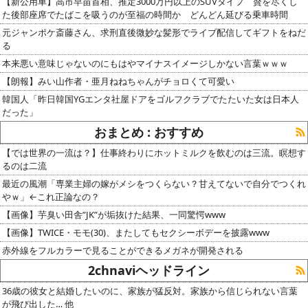
【新公用車】高市早苗首相、推定3000万円以上のSUVタイプ 贅を尽くし
た後部座席でたばこを吸うのが至福の時間か どんどん延びる乗車時間
元ジャンポケ斎藤さん、求刑直後微妙な髪形でライブ配信してギフトをねだ
る
本来悪い意味じゃないのにもはやマイナスイメージしかない言葉ｗｗｗ
【朗報】みい山作者・亜月ねねちゃんがチョロくて可愛い
韓国人「昨日韓国YGエンタ社屋ドアをゴルフクラブでたたいた女は日本人
だった」
おまとめ : おすすめ
【では世界の一流は？】仕事終わりにホットミルクを飲むのは三流。瞑想す
るのは二流
最近の風潮「専業主婦の嫁がメシをつくらない？甘えてないで自分でつくれ
やｗ」←これ正論なの？
【画像】芋臭い田舎”JK”が垢抜けた結果、一同驚愕www
【画像】TWICE・モモ(30)、またしてもセクシーボデーを披露www
赤外線をフルカラーで見ることができるメガネが開発される
2chnaviヘッドライン
36歳の彼女と結婚したいのに、家族が猛反対。家族から信じられない言葉
が飛び出した… 他