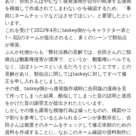
あり、合田さんはやむなく後発漫画が自分の執筆する漫画
を模倣して作成されてしまわないかを確認するため、「事
前にネームチェックなどはさせてほしい」と要望したとい
います。
これを受けて2022年4月にtaskey側からキャラクター表と
1～3話のネームが提出されると、多くのシーンで類似点
が発覚。
ぶんか社側からも「弊社法務の見解では、合田さんのご指
摘点は翻案権侵害が濃厚で、というか、翻案権レベルでも
なく、ほぼトレースといえるだろうということです」との
見解があり、類似点に関してはtaskeyに対してすべて修
正を申し入れるとしました。
その後、taskey側から後発版作成時に合田版の漫画を見
て作ってしまった結果、酷似してしまった旨の説明と迷惑
をかけた旨の謝罪文が提出されたといいます。
しかしその後も露骨な模倣行為は減ったものの、構図やコ
マ割りを参考しているとみられるシーンが多数存在し、合
田さんは都度そのネームをチェックして修正依頼のための
資料を作成することに。なおこのネーム確認や資料制作に