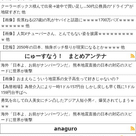
クーラーボックス積んで出発→途中で買い足し…50代公務員の“ドライブ”が
地獄すぎた 他
【画像】長濱ねる(27歳)の乳がヤバイと話題にｗｗｗｗ1700万バズｗｗｗｗ
ｗｗｗｗｗｗ 他
【画像】人気Vチューバーさん、とんでもない姿を披露ｗｗｗｗｗｗｗｗｗ
ｗ 他
【悲報】2050年の日本、独身ボッチ祭りが現実になるとかｗｗｗｗ 他
にゅーすなう！ まとめアンテナ
海外「日本よ、お前がナンバーワンだ」 熊本地震直後の日本の対応のスピ
ードに世界が衝撃
【画像】おまえらこういう地雷系の女子高生って好きじゃないの？
【為替相場】為替介入により一時1ドル157円台 しかし戻しも早く既に1ドル
159円台半ばへ
勇気を出して白人美女にチン凸したアジア人短小男♂、爆笑されてしまうｗ
ｗｗ
海外「日本よ、お前がナンバーワンだ」 熊本地震直後の日本の対応のスピ
ードに世界が衝撃
anaguro