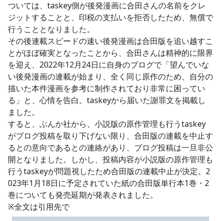
ついては、taskey側が後発漫画に合田さんの名前をクレ
ジットすることと、印税の支払いを拒否したため、無償で
行うこととなりました。
その後連載スピードの速い後発漫画は合田版を追い越すこ
とがほぼ確実となったことから、合田さんは精神的に限界
を迎え、2022年12月24日に自身のブログで「望んでいな
い後発漫画の連載が始まり、全く同じ原作のため、自分の
描いた本件漫画を参考に制作されており非常に困ってい
る」と、心情を告白。taskeyから届いた謝罪文を掲載し
ました。
すると、ぶんか社から、小説版の原作管理も行うtaskey
がブログ投稿を取り下げない限り、合田版の連載を中止す
るとの意向であるとの連絡があり、ブログ投稿は一旦非公
開となりました。しかし、投稿内容が小説版の原作管理も
行うtaskeyが問題視したため合田版の連載中止が決定。2
023年1月18日に予定されていた紙の合田版単行本1巻・2
巻についても発売延期が発表されました。
※全文は引用先で