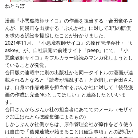
ねとらぼ
漫画『小悪魔教師サイコ』の作画を担当する・合田蛍冬さ
んが、同漫画を出版する「ぶんか社」に対して3円の賠償
を求める訴訟を提起したことが分かりました。
2021年11月、『小悪魔教師サイコ』の原作管理会社・「t
askey」が、自社展開の前述サイト「peep」にて、「小
悪魔教師サイコ」をフルカラー縦読みマンガ化しようとし
ていることが発覚。
合田版の連載中に別の出版社から同一タイトルの漫画が連
載されるとなると「読者が混乱する」と危惧した合田さん
は、自身の作品連載を担当するぶんか社に対して「後発漫
画の作成は完全NGとしてほしい」と連絡したといいま
す。
合田さんからぶんか社の担当者にあててのメール（モザイ
ク加工はねとらぼ編集部によるもの）
しかしぶんか社側からは、原作管理会社が原作をどう使う
は自由で「後発連載が始まることは確定事項」との説明が