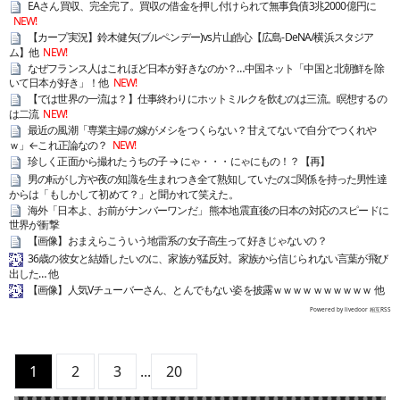
EAさん買収、完全完了。買収の借金を押し付けられて無事負債3兆2000億円に
NEW!
【カープ実況】鈴木健矢(ブルペンデー)vs片山皓心【広島-DeNA/横浜スタジア
ム】他
NEW!
なぜフランス人はこれほど日本が好きなのか？…中国ネット「中国と北朝鮮を除
いて日本が好き」！他
NEW!
【では世界の一流は？】仕事終わりにホットミルクを飲むのは三流。瞑想するの
は二流
NEW!
最近の風潮「専業主婦の嫁がメシをつくらない？甘えてないで自分でつくれや
ｗ」←これ正論なの？
NEW!
珍しく正面から撮れたうちの子 → にゃ・・・にゃにもの！？【再】
男の転がし方や夜の知識を生まれつき全て熟知していたのに関係を持った男性達
からは「もしかして初めて？」と聞かれて笑えた。
海外「日本よ、お前がナンバーワンだ」 熊本地震直後の日本の対応のスピードに
世界が衝撃
【画像】おまえらこういう地雷系の女子高生って好きじゃないの？
36歳の彼女と結婚したいのに、家族が猛反対。家族から信じられない言葉が飛び
出した… 他
【画像】人気Vチューバーさん、とんでもない姿を披露ｗｗｗｗｗｗｗｗｗｗ 他
Powered by livedoor 相互RSS
1
2
3
...
20