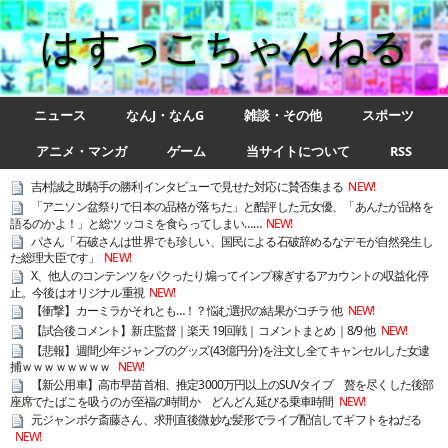
はすっこちゃんねる
ニュース
なんJ・なんG
雑談・その他
スポーツ
アニメ・マンガ
ゲーム
当サイトについて
RSS
吉村誠之助騎手の勝利インタビューで見せた対応に賛否集まる
NEW!
「アニソン盆祭りで日本の品格が落ちた」と酷評した元女優、「あんたが品格を
語るのかよ！」と総ツッコミを食らってしまい……
NEW!
パさん「石破さんは世界でも珍しい、国民による石破辞めるなデモが自然発生し
た総理大臣です」
NEW!
X、他人のコンテンツをパクったり煽ってインプ稼ぎするアカウントの収益化停
止。今後はオリジナル重視
NEW!
【衝撃】カーミラかそれとも…！？悩む選択の結果がコチラ 他
NEW!
【試合後コメント】新庄監督｜楽天 19回戦｜コメントまとめ｜8/9 他
NEW!
【悲報】週間少年ジャンプのグッズ(43億円分)を注文し全てキャンセルした女逮
捕ｗｗｗｗｗｗｗｗ
NEW!
【新公用車】高市早苗首相、推定3000万円以上のSUVタイプ 贅を尽くした後部
座席でたばこを吸うのが至福の時間か どんどん延びる乗車時間
NEW!
元ジャンポケ斎藤さん、求刑直後微妙な髪形でライブ配信してギフトをねだる
NEW!