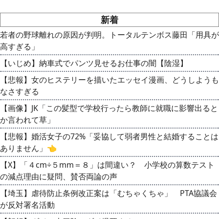
新着
若者の野球離れの原因が判明。トータルテンボス藤田「用具が
高すぎる」
【いじめ】納車式でパンツ見せるお仕事の闇【陰湿】
【悲報】女のヒステリーを描いたエッセイ漫画、どうしようも
なさすぎる
【画像】JK「この髪型で学校行ったら教師に就職に影響出ると
か言われて草」
【悲報】婚活女子の72%「妥協して弱者男性と結婚することは
ありません」👈
【X】「４cm÷５mm＝８」は間違い？ 小学校の算数テスト
の減点理由に疑問、賛否両論の声
【埼玉】虐待防止条例改正案は「むちゃくちゃ」 PTA協議会
が反対署名活動