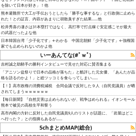
を除いて日本が好き」！他
熊本避難所で大工が手伝おうとしたら「勝手な事するな」と行政側に止めら
れた！との証言、内容があまりに胡散臭すぎた結果……他
松井秀喜の凄さは31本塁打ではなく、高打率で打点稼ぐ安定感こそが最大
の武器だったよな他
日本韓国台湾「少子化です」←わかる 中国北朝鮮「少子化です」←強権国
家でも止められないのかよ他
いーあんてな(#ﾟｗﾟ)
吉村誠之助騎手の勝利インタビューで見せた対応に賛否集まる
「アニソン盆祭りで日本の品格が落ちた」と酷評した元女優、「あんたが品
格を語るのかよ！」と総ツッコミを食らってしまい……
【！】高市政権の消費税減税 合同会議で反対した９人（自民党議員）が晒
されてしまうｗｗｗｗｗｗ
【毎日新聞】『自然災害は止められないが、戦争はめられる』イオンモール
熊本で被災の高校生平和誓う
高市内閣の方針に反対した自民党議員9人のリストが話題に、「岩屋はどこ
へ行った？」との指摘もあるが……
5chまとめMAP(総合)