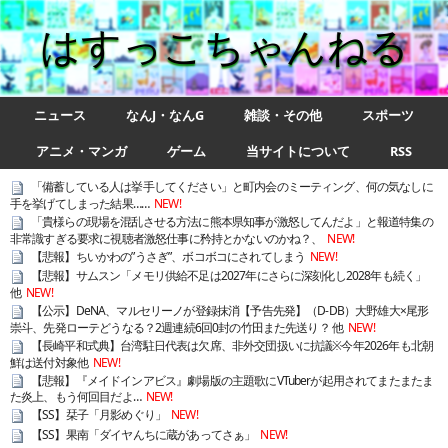
はすっこちゃんねる
ニュース
なんJ・なんG
雑談・その他
スポーツ
アニメ・マンガ
ゲーム
当サイトについて
RSS
「備蓄している人は挙手してください」と町内会のミーティング、何の気なしに
手を挙げてしまった結果……
NEW!
「貴様らの現場を混乱させる方法に熊本県知事が激怒してんだよ」と報道特集の
非常識すぎる要求に視聴者激怒仕事に矜持とかないのかね？、
NEW!
【悲報】ちいかわの”うさぎ”、ボコボコにされてしまう
NEW!
【悲報】サムスン「メモリ供給不足は2027年にさらに深刻化し2028年も続く」
他
NEW!
【公示】DeNA、マルセリーノが登録抹消【予告先発】（D-DB）大野雄大×尾形
崇斗、先発ローテどうなる？2週連続6回0封の竹田また先送り？ 他
NEW!
【長崎平和式典】台湾駐日代表は欠席、非外交団扱いに抗議※今年2026年も北朝
鮮は送付対象他
NEW!
【悲報】『メイドインアビス』劇場版の主題歌にVTuberが起用されてまたまたま
た炎上、もう何回目だよ…
NEW!
【SS】栞子「月影めぐり」
NEW!
【SS】果南「ダイヤんちに蔵があってさぁ」
NEW!