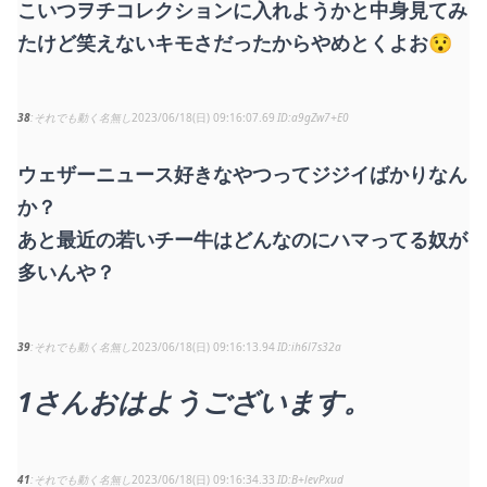
こいつヲチコレクションに入れようかと中身見てみ
たけど笑えないキモさだったからやめとくよお😯
38
それでも動く名無し
2023/06/18(日) 09:16:07.69
a9gZw7+E0
ウェザーニュース好きなやつってジジイばかりなん
か？
あと最近の若いチー牛はどんなのにハマってる奴が
多いんや？
39
それでも動く名無し
2023/06/18(日) 09:16:13.94
ih6l7s32a
1さんおはようございます。
41
それでも動く名無し
2023/06/18(日) 09:16:34.33
B+levPxud