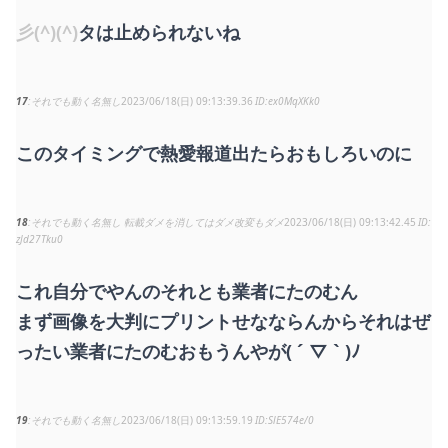
彡(^)(^)
タは止められないね
17
それでも動く名無し
2023/06/18(日) 09:13:39.36
ex0MqXKk0
このタイミングで熱愛報道出たらおもしろいのに
18
それでも動く名無し 転載ダメを消してはダメ改変もダメ
2023/06/18(日) 09:13:42.45
zJd27Tku0
これ自分でやんのそれとも業者にたのむん
まず画像を大判にプリントせなならんからそれはぜ
ったい業者にたのむおもうんやが( ´ ▽ ` )ﾉ
19
それでも動く名無し
2023/06/18(日) 09:13:59.19
SlE574e/0