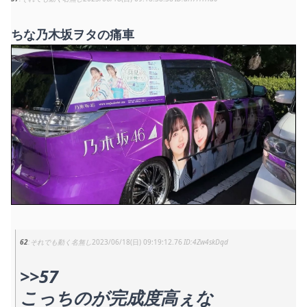
ちな乃木坂ヲタの痛車
62
それでも動く名無し
2023/06/18(日) 09:19:12.76
4Zw4skDqd
>>57
こっちのが完成度高ぇな