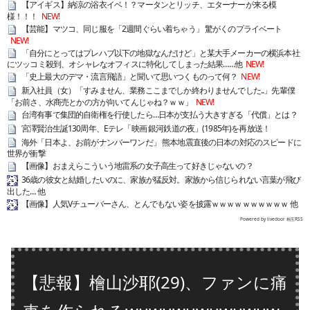
【アイギス】納涼の浴衣イベ！？マータンとリッチ、エターナーが来る模
様！！！
NEW!
【芸能】マツコ、同じ服を「2週間ぐらい着ちゃう」 驚がくのプライベート
NEW!
「自分にとってはプレハブ以下の地獄なんだけど」と某大手メーカーの横浜本社
にツッコミ殺到、オシャレなオフィスに特化してしまった結果……他
NEW!
「史上最大のデマ・流言飛語」と聞いて思いつくものって何？
NEW!
新入社員（女）「すみません、業務ここまでしか終わりませんでした..」先輩僕
「お前さ、水商売とかの方が向いてんじゃね？ｗｗ」
NEW!
台湾有事で集団的自衛権を行使したら…日本が支払う大きすぎる「代償」とは？
宮澤賢治生誕130周年、Eテレ「映画 銀河鉄道の夜」(1985年)を再放送！
海外「日本よ、お前がナンバーワンだ」 熊本地震直後の日本の対応のスピードに
世界が衝撃
【画像】おまえらこういう地雷系の女子高生って好きじゃないの？
36歳の彼女と結婚したいのに、家族が猛反対。家族から信じられない言葉が飛び
出した… 他
【画像】人気Vチューバーさん、とんでもない姿を披露ｗｗｗｗｗｗｗｗｗｗ 他
Powered by livedoor 相互RSS
【悲報】檜山沙耶(29)、ファンに痛