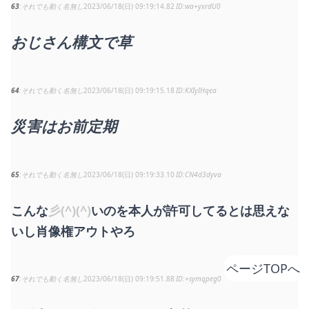
63
それでも動く名無し
2023/06/18(日) 09:19:14.82
wa+yxrdU0
おじさん構文で草
64
それでも動く名無し
2023/06/18(日) 09:19:15.18
KXIyIHqea
災害はお前定期
65
それでも動く名無し
2023/06/18(日) 09:19:33.10
CN4d3dyva
こんな
彡(^)(^)
いのを本人が許可してるとは思えな
いし肖像権アウトやろ
ページTOPへ
67
それでも動く名無し
2023/06/18(日) 09:19:51.88
+symqpeg0