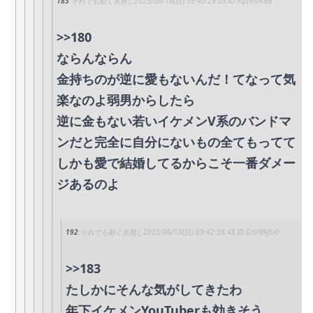
183
それでも動く名無し
2023/06/18(日) 09:40:29.03
+q2ki0RBd
>>180
ならんならん
金持ちのが逆に愛もないんだ！てなって気
楽なのよ弱男からしたら
逆に金もない若いイケメンV系のバンドマ
ンだと完全に自分にないもの全てもってて
しかも愛で結婚してるからこそ一番ダメー
ジあるのよ
192
それでも動く名無し
2023/06/18(日) 09:42:28.48
GzVN9fbi0
>>183
たしかにそんな気がしてきたわ
年下イケメンYouTuberも効きそう