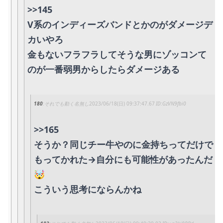
>>145
V系のインディーズバンドとかのがダメージデ
カいやろ
金もないフラフラしてそうな男にゾッコンて
のが一番弱男からしたらダメージある
180
それでも動く名無し
2023/06/18(日) 09:37:47.67
GzVN9fbi0
>>165
そうか？同じチー牛やのに金持ちってだけで
もってかれた→自分にも可能性があったんだ
🤯
こういう思考にならんかね