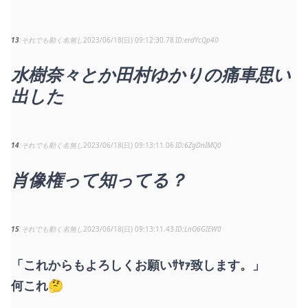
13
それでも動く名無し
2023/06/18(日) 09:12:30.78
erdYcQp40
水樹奈々とか田村ゆかりの痛車思い
出した
14
それでも動く名無し
2023/06/18(日) 09:13:11.06
6ZgDnIMQ0
肖像権って知ってる？
15
それでも動く名無し
2023/06/18(日) 09:13:11.43
LnO6GIEW0
「これからもよろしくお願いｻﾔｧ致します。」
何これ🤔