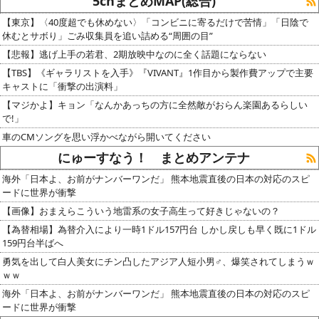
5chまとめMAP(総合)
【東京】〈40度超でも休めない〉「コンビニに寄るだけで苦情」「日陰で
休むとサボり」ごみ収集員を追い詰める“周囲の目”
【悲報】逃げ上手の若君、2期放映中なのに全く話題にならない
【TBS】《ギャラリストを入手》『VIVANT』1作目から製作費アップで主要
キャストに「衝撃の出演料」
【マジかよ】キョン「なんかあっちの方に全然敵がおらん楽園あるらしい
で!」
車のCMソングを思い浮かべながら開いてください
にゅーすなう！ まとめアンテナ
海外「日本よ、お前がナンバーワンだ」 熊本地震直後の日本の対応のスピ
ードに世界が衝撃
【画像】おまえらこういう地雷系の女子高生って好きじゃないの？
【為替相場】為替介入により一時1ドル157円台 しかし戻しも早く既に1ドル
159円台半ばへ
勇気を出して白人美女にチン凸したアジア人短小男♂、爆笑されてしまうｗ
ｗｗ
海外「日本よ、お前がナンバーワンだ」 熊本地震直後の日本の対応のスピ
ードに世界が衝撃