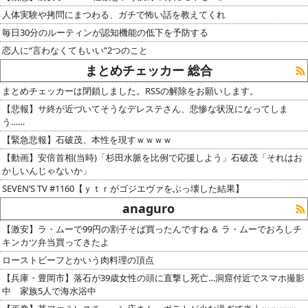
人体実験や拷問にまつわる、ガチで怖い話を教えてくれ
毎日30分のルーティンが認知機能の低下を予防する
恋人に“言わなくてもいい”2つのこと
まとめチェッカー 総合
まとめチェッカーは閉鎖しました。RSSの解除をお願いします。
【悲報】サ終が近づいてそうなデレステさん、悲惨な状況になってしま
う……
【緊急悲報】石破茂、本性を現すｗｗｗｗ
【動画】安倍首相(当時)「杉田水脈を比例で応援しよう」石破茂「それはお
かしいんじゃないか」
SEVEN’S TV #1160【ｙｔｒがゴジエヴァをぶっ壊した結果】
anaguro
【激安】ラ・ムーで99円の割子そば買ったんですね ＆ ラ・ムーでおろしチ
キンカツ弁当買ってきたよ
ローストビーフとかいう肉料理の頂点
【兵庫・豊岡市】落石が39歳女性の頭に直撃し死亡…洞窟付近でスマホ撮影
中 家族5人で海水浴中