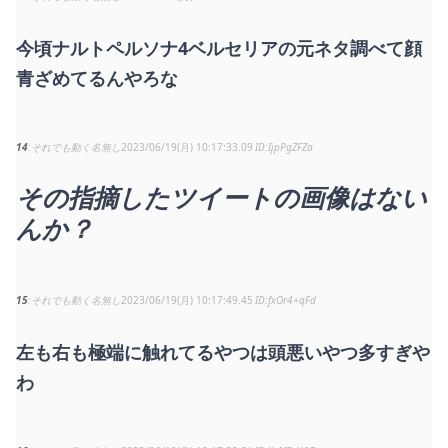
今頃ナルトペルソナ4ベルセリアの元ネタ調べて顔
青ざめてるんやろな
14
それでも動く名無し
2023/06/19(月) 10:17:33.09
IjpPgZFZa
その指摘したツイートの画像はない
んか？
15
それでも動く名無し
2023/06/19(月) 10:17:49.45
fxOr4+qFd
左も右も極端に触れてるやつは頭悪いやつ多すぎや
わ