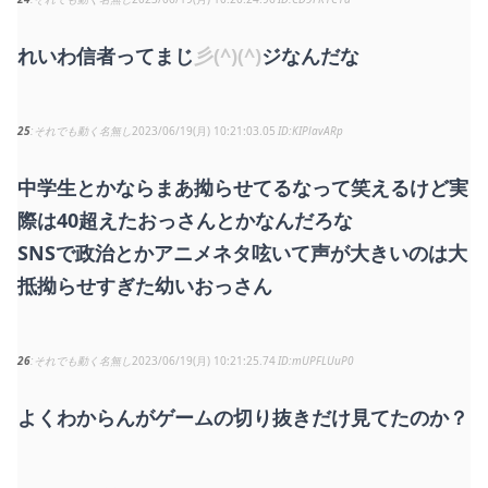
れいわ信者ってまじ
彡(^)(^)
ジなんだな
25
それでも動く名無し
2023/06/19(月) 10:21:03.05
KIPlavARp
中学生とかならまあ拗らせてるなって笑えるけど実
際は40超えたおっさんとかなんだろな
SNSで政治とかアニメネタ呟いて声が大きいのは大
抵拗らせすぎた幼いおっさん
26
それでも動く名無し
2023/06/19(月) 10:21:25.74
mUPFLUuP0
よくわからんがゲームの切り抜きだけ見てたのか？