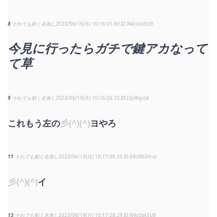
8
それでも動く名無し
2023/06/19(月) 10:16:01.89
N4x3ak5U0
今見に行ったらガチで鍵アカなって
て草
9
それでも動く名無し
2023/06/19(月) 10:16:26.72
LVjWaj/Jd
これもう左の
彡(^)(^)
ヨやろ
11
それでも動く名無し
2023/06/19(月) 10:17:08.35
6RcNb5H+a
彡(^)(^)
イ
13
それでも動く名無し
2023/06/19(月) 10:17:28.29
N4x3ak5U0