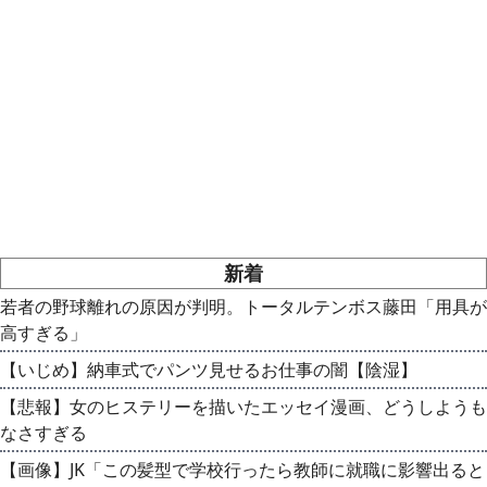
新着
若者の野球離れの原因が判明。トータルテンボス藤田「用具が
高すぎる」
【いじめ】納車式でパンツ見せるお仕事の闇【陰湿】
【悲報】女のヒステリーを描いたエッセイ漫画、どうしようも
なさすぎる
【画像】JK「この髪型で学校行ったら教師に就職に影響出ると