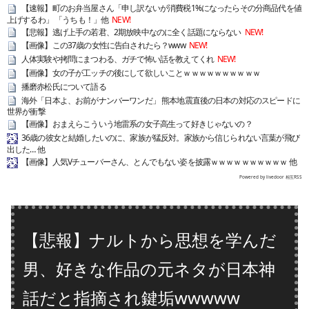
【速報】町のお弁当屋さん「申し訳ないが消費税1%になったらその分商品代を値
上げするわ」 「うちも！」他
NEW!
【悲報】逃げ上手の若君、2期放映中なのに全く話題にならない
NEW!
【画像】この37歳の女性に告白されたら？www
NEW!
人体実験や拷問にまつわる、ガチで怖い話を教えてくれ
NEW!
【画像】女の子が工ッチの後にして欲しいことｗｗｗｗｗｗｗｗｗｗ
播磨赤松氏について語る
海外「日本よ、お前がナンバーワンだ」 熊本地震直後の日本の対応のスピードに
世界が衝撃
【画像】おまえらこういう地雷系の女子高生って好きじゃないの？
36歳の彼女と結婚したいのに、家族が猛反対。家族から信じられない言葉が飛び
出した… 他
【画像】人気Vチューバーさん、とんでもない姿を披露ｗｗｗｗｗｗｗｗｗｗ 他
Powered by livedoor 相互RSS
【悲報】ナルトから思想を学んだ
男、好きな作品の元ネタが日本神
話だと指摘され鍵垢wwwww