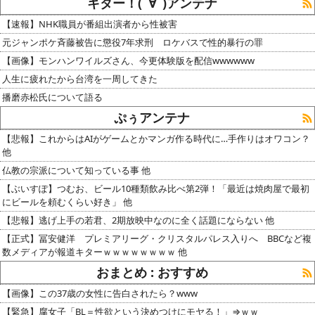
キター！(ﾟ∀ﾟ)アンテナ
【速報】NHK職員が番組出演者から性被害
元ジャンポケ斉藤被告に懲役7年求刑 ロケバスで性的暴行の罪
【画像】モンハンワイルズさん、今更体験版を配信wwwwww
人生に疲れたから台湾を一周してきた
播磨赤松氏について語る
ぷぅアンテナ
【悲報】これからはAIがゲームとかマンガ作る時代に…手作りはオワコン？
他
仏教の宗派について知っている事 他
【ぶいすぽ】つむお、ビール10種類飲み比べ第2弾！「最近は焼肉屋で最初
にビールを頼むくらい好き」 他
【悲報】逃げ上手の若君、2期放映中なのに全く話題にならない 他
【正式】冨安健洋 プレミアリーグ・クリスタルパレス入りへ BBCなど複
数メディアが報道キターｗｗｗｗｗｗｗｗ 他
おまとめ : おすすめ
【画像】この37歳の女性に告白されたら？www
【緊急】腐女子「BL＝性欲という決めつけにモヤる！」⇒ｗｗ