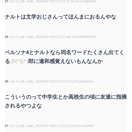
27
それでも動く名無し
2023/06/19(月) 10:21:27.80
omcQaSmA0
ナルトは文学おじさんってほんまにおるんやな
29
それでも動く名無し
2023/06/19(月) 10:21:48.18
NRW6SHCR0
ペルソナ4とナルトなら同名ワードたくさん出てく
る
彡(^)(^)
郎に違和感覚えないもんなんか
30
それでも動く名無し
2023/06/19(月) 10:22:22.02
gs4VL63va
こういうのって中学生とか高校生の頃に友達に指摘
されるやつよな
31
それでも動く名無し
2023/06/19(月) 10:22:23.00
LuvhtUH50