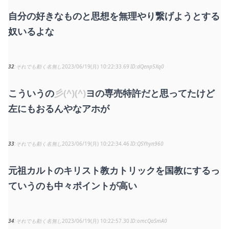
自分の好きなものと思想を無理やり繋げようとする
奴いるよな
32
それでも動く名無し
2023/06/19(月) 10:22:33.69
dQenp5Xq0
こういうの
彡(^)(^)
ヨの専売特許だと思ってたけど
左にもおるんやなアホが
33
それでも動く名無し
2023/06/19(月) 10:22:34.46
QSYhyn960
元祖カルトのキリスト教カトリックを国教にするっ
ていうのも中々ポイントが高い
34
それでも動く名無し
2023/06/19(月) 10:22:57.30
omcQaSmA0