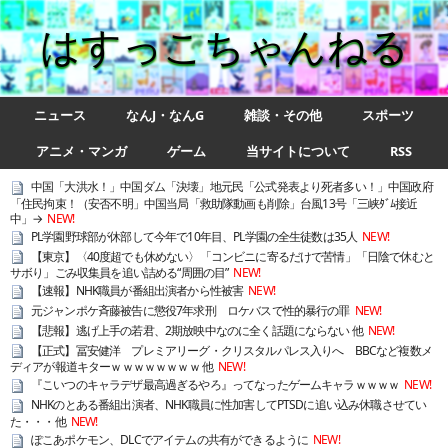
はすっこちゃんねる
ニュース
なんJ・なんG
雑談・その他
スポーツ
アニメ・マンガ
ゲーム
当サイトについて
RSS
中国「大洪水！」中国ダム「決壊」地元民「公式発表より死者多い！」中国政府
「住民拘束！（安否不明」中国当局「救助隊動画も削除」台風13号「三峡ﾀﾞﾑ接近
中」→
NEW!
PL学園野球部が休部して今年で10年目、PL学園の全生徒数は35人
NEW!
【東京】〈40度超でも休めない〉「コンビニに寄るだけで苦情」「日陰で休むと
サボり」ごみ収集員を追い詰める“周囲の目”
NEW!
【速報】NHK職員が番組出演者から性被害
NEW!
元ジャンポケ斉藤被告に懲役7年求刑 ロケバスで性的暴行の罪
NEW!
【悲報】逃げ上手の若君、2期放映中なのに全く話題にならない 他
NEW!
【正式】冨安健洋 プレミアリーグ・クリスタルパレス入りへ BBCなど複数メ
ディアが報道キターｗｗｗｗｗｗｗｗ 他
NEW!
『こいつのキャラデザ最高過ぎるやろ』ってなったゲームキャラｗｗｗｗ
NEW!
NHKのとある番組出演者、NHK職員に性加害してPTSDに追い込み休職させてい
た・・・他
NEW!
ぽこあポケモン、DLCでアイテムの共有ができるように
NEW!