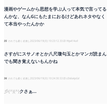
漫画やゲームから思想を学ぶ人って本気で言ってる
んかな、なんGにもたまにおるけどあれネタやなく
て本当やったんかか
35
それでも動く名無し
2023/06/19(月) 10:23:12.33
YtlpA14u0
さすがにスサノオとか八尺瓊勾玉とかマンガ読まん
でも聞き覚えないもんかね
36
それでも動く名無し
2023/06/19(月) 10:24:30.53
cDs6akpGd
彡(^)(^)
クさぁ…