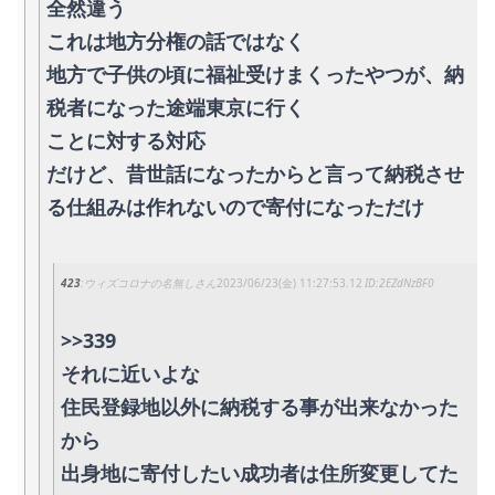
全然違う
これは地方分権の話ではなく
地方で子供の頃に福祉受けまくったやつが、納
税者になった途端東京に行く
ことに対する対応
だけど、昔世話になったからと言って納税させ
る仕組みは作れないので寄付になっただけ
423
ウィズコロナの名無しさん
2023/06/23(金) 11:27:53.12
2EZdNzBF0
>>339
それに近いよな
住民登録地以外に納税する事が出来なかった
から
出身地に寄付したい成功者は住所変更してた