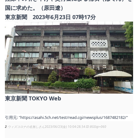
国に求めた。（原田遼）
東京新聞 2023年6月23日 07時17分
東京新聞 TOKYO Web
引用元:
"https://asahi.5ch.net/test/read.cgi/newsplus/1687482182/"
2
ウィズコロナの名無しさん
2023/06/23(金) 10:04:28.54
8G0zp+060