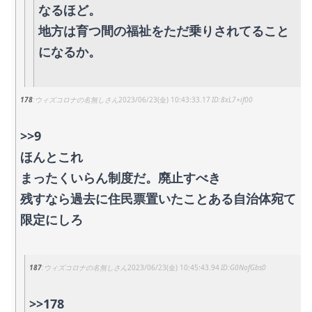
なるほど。
地方は育つ間の福祉をただ乗りされてること
になるか。
178
ウィズコロナの名無しさん
2023/06/23(金) 10:43:33.17
8xL7+if00
>>9
ほんとこれ
まったくいらん制度だ。廃止すべき
残すなら過去に住民票置いたことある自治体宛て
限定にしろ
187
ウィズコロナの名無しさん
2023/06/23(金) 10:45:43.94
G0NofGbs0
>>178