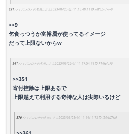
351
ウィズコロナの名無しさん
2023/06/23(金) 11:15:40.11
wW5ZndW+0
>>9
乞食っつうか富裕層が使ってるイメージ
だって上限ないからw
361
ウィズコロナの名無しさん
2023/06/23(金) 11:17:54.79
R16JulaF0
>>351
寄付控除は上限あるで
上限越えて利用する奇特な人は実際いるけど
370
ウィズコロナの名無しさん
2023/06/23(金) 11:19:11.72
J20AzZFN0
>>361