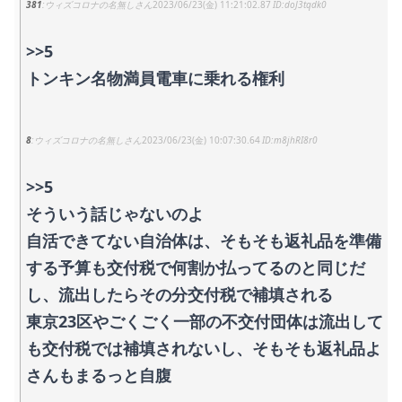
381
ウィズコロナの名無しさん
2023/06/23(金) 11:21:02.87
doJ3tqdk0
>>5
トンキン名物満員電車に乗れる権利
8
ウィズコロナの名無しさん
2023/06/23(金) 10:07:30.64
m8jhRI8r0
>>5
そういう話じゃないのよ
自活できてない自治体は、そもそも返礼品を準備
する予算も交付税で何割か払ってるのと同じだ
し、流出したらその分交付税で補填される
東京23区やごくごく一部の不交付団体は流出して
も交付税では補填されないし、そもそも返礼品よ
さんもまるっと自腹