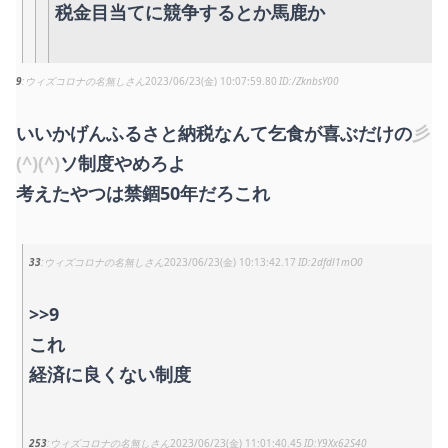
税金目当てに競争するとか馬鹿か
9
ウィズコロナの名無しさん
2023/06/23(金) 10:07:59.80
/ZknbsY00
いいかげんふるさと納税なんて乞食が喜ぶだけの
彡
(^)(^)
ソ制度やめろよ
考えたやつは禁錮50年だろこれ
33
ウィズコロナの名無しさん
2023/06/23(金) 10:13:42.17
2dfdl1mO0
>>9
これ
経済に良くない制度
253
ウィズコロナの名無しさん
2023/06/23(金) 11:01:40.45
Y9Xx62S40