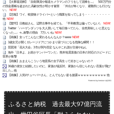
【火事場泥棒】「自衛隊員や報道カメラマンのフリをして泥棒を…」 500万円分
の預金通帳を盗まれた高齢女性が明かす被害 「外出が怖くなり、避難所にも行けな
い」
NEW!
【悲報】ワイ、軽貨物ドライバーという職業を知ってしまう・・・・・・・・・
他
NEW!
【驚愕】日教組さん、辺野古事件を経ても、「平和教育は偏っていない!」
NEW!
Twitter「ハーゲンダッツを大人買いして毎日食べてたら、全然美味しいと思えな
くなった…」→…衝撃の理由 7万いいね
NEW!
【画像】女ってこんなに変わるもんなんか？www
NEW!
3歳女児が開くガレージドアにつかまり宙づりになる危険な瞬間！！
琵琶湖「花火大会」3市が関与否定 なんやこれ誰が主催やねん
海外「日本よ、お前がナンバーワンだ」 熊本地震直後の日本の対応のスピードに
世界が衝撃
【画像】おまえらこういう地雷系の女子高生って好きじゃないの？
36歳の彼女と結婚したいのに、家族が猛反対。家族から信じられない言葉が飛び
出した… 他
【画像】人気Vチューバーさん、とんでもない姿を披露ｗｗｗｗｗｗｗｗｗｗ 他
Powered by livedoor 相互RSS
ふるさと納税 過去最大97億円流