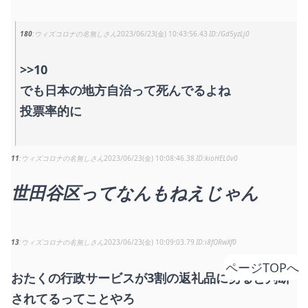
180
ウィズコロナの名無しさん
2023/06/23(金) 10:43:56.43
/Gd5yzLj0
>>10
でも日本の地方自治って死んでるよね
投票率的に
11
ウィズコロナの名無しさん
2023/06/23(金) 10:08:46.38
kioHEL0v0
世田谷区ってなんもねえじゃん
13
ウィズコロナの名無しさん
2023/06/23(金) 10:09:03.79
i8fORwXf0
ページTOPへ
おたくの行政サービスが3割の返礼品に劣ると判断
されてるってことやろ