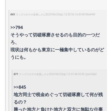
845
ウィズコロナの名無しさん
2023/06/23(金) 12:35:50.16
Kk7WsdPA0
>>794
そうやって切磋琢磨させるのも目的の一つだ
ろ、
現状は何もかも東京に一極集中しているのがど
うにも。
871
ウィズコロナの名無しさん
2023/06/23(金) 12:37:48.00
7jeeLVEp0
>>845
地方同士で税金めぐって切磋琢磨して何が残
るの？
勝った地方と負けた地方と双方に無駄な仕事