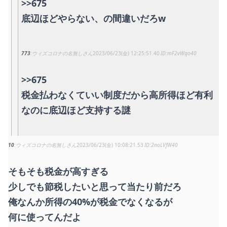
>>675
底辺ほどやらない、の間違いだろw
773
ウィズコロナの名無しさん
2023/06/23(金) 12:25:51.40
mF2vWqo40
>>675
税金払わなくていい制度だから高所得ほど有利
なのに底辺ほど支持する謎
10
ウィズコロナの名無しさん
2023/06/23(金) 10:08:21.53
2noLVfW40
そもそも税金が高すぎる
少しでも節税したいと思って当たり前だろ
俺なんか所得の40%が税金でなくなるが
何に使ってんだよ