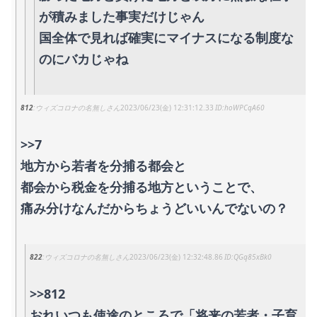
が積みました事実だけじゃん
国全体で見れば確実にマイナスになる制度な
のにバカじゃね
812
ウィズコロナの名無しさん
2023/06/23(金) 12:31:12.33
hoWPCqA60
>>7
地方から若者を分捕る都会と
都会から税金を分捕る地方ということで、
痛み分けなんだからちょうどいいんでないの？
822
ウィズコロナの名無しさん
2023/06/23(金) 12:32:48.86
QGq85xBk0
>>812
おれいつも使途のところで「将来の若者・子育