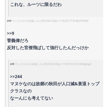
これな、ルーツに限るだわ
244
ウィズコロナの名無しさん
2023/06/23(金) 11:00:03.77
RJb7R0NN0
>>9
菅義偉だろ
反対した官僚飛ばして強行したんだっけか
249
ウィズコロナの名無しさん
2023/06/23(金) 11:00:59.47
3kENgGqy0
>>244
マヌケなのは故郷の秋田が人口減&衰退トップ
クラスなの
なーんにも考えてない