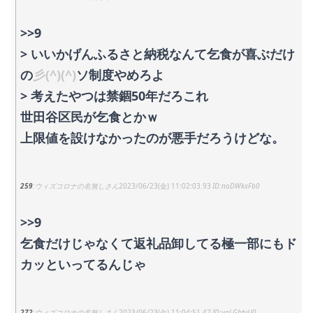
>>9
> いいかげんふるさと納税なんて乞食が喜ぶだけ
の
彡(^)(^)
ソ制度やめろよ
> 考えたやつは禁錮50年だろこれ
世田谷区民が乞食とかｗ
上限値を設けなかったのが悪手だろうけどな。
259
ウィズコロナの名無しさん
2023/06/23(金) 11:02:03.93
noDWkxFb0
>>9
乞食だけじゃなくて返礼品卸してる極一部にもド
カッといってるんじゃ
272
ウィズコロナの名無しさん
2023/06/23(金) 11:04:51.47
vaLGbtvU0