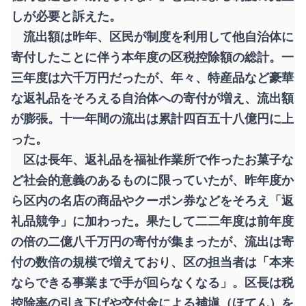
しが必要と訴えた。
流出額は昨年、区民が制度を利用して他自治体に
寄付したことに伴う本年度の区税控除額の総計。一
三年度は六千万円だったが、年々、特産品など豪華
な返礼品をそろえる自治体への寄付が増え、流出額
が膨張。十一年間の流出は累計四百五十八億円に上
った。
区は長年、返礼品を福祉作業所で作ったお菓子な
ど社会的意義のあるものに限っていたが、昨年度か
ら区内の名店の商品やクーポン券などをそろえ「返
礼品競争」に加わった。果たして二二年度は前年度
の倍の二億八千万円の寄付が集まったが、流出は寄
付の数倍の規模で増えており、区の担当者は「本来
ならできる事業まで手が回らなくなる」。区長は税
控除率の引き下げや交付金による補塡（ほてん）を