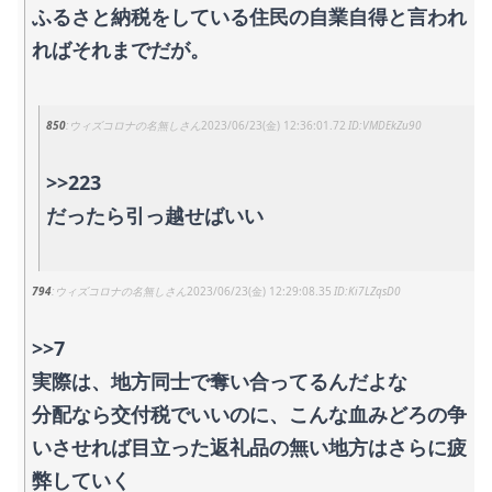
ふるさと納税をしている住民の自業自得と言われ
ればそれまでだが。
850
ウィズコロナの名無しさん
2023/06/23(金) 12:36:01.72
VMDEkZu90
>>223
だったら引っ越せばいい
794
ウィズコロナの名無しさん
2023/06/23(金) 12:29:08.35
Ki7LZqsD0
>>7
実際は、地方同士で奪い合ってるんだよな
分配なら交付税でいいのに、こんな血みどろの争
いさせれば目立った返礼品の無い地方はさらに疲
弊していく