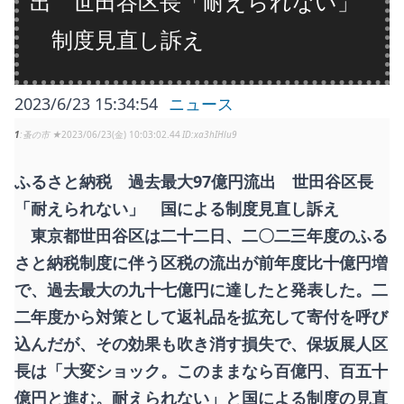
出 世田谷区長「耐えられない」
制度見直し訴え
2023/6/23 15:34:54
ニュース
1
蚤の市 ★
2023/06/23(金) 10:03:02.44
xa3hIHlu9
ふるさと納税 過去最大97億円流出 世田谷区長
「耐えられない」 国による制度見直し訴え
東京都世田谷区は二十二日、二〇二三年度のふる
さと納税制度に伴う区税の流出が前年度比十億円増
で、過去最大の九十七億円に達したと発表した。二
二年度から対策として返礼品を拡充して寄付を呼び
込んだが、その効果も吹き消す損失で、保坂展人区
長は「大変ショック。このままなら百億円、百五十
億円と進む。耐えられない」と国による制度の見直