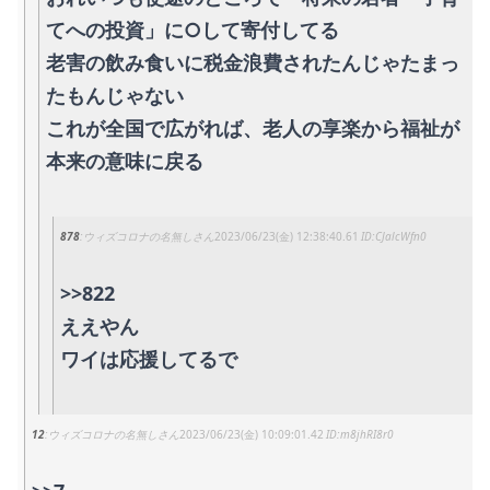
てへの投資」に○して寄付してる
老害の飲み食いに税金浪費されたんじゃたまっ
たもんじゃない
これが全国で広がれば、老人の享楽から福祉が
本来の意味に戻る
878
ウィズコロナの名無しさん
2023/06/23(金) 12:38:40.61
CJalcWfn0
>>822
ええやん
ワイは応援してるで
12
ウィズコロナの名無しさん
2023/06/23(金) 10:09:01.42
m8jhRI8r0