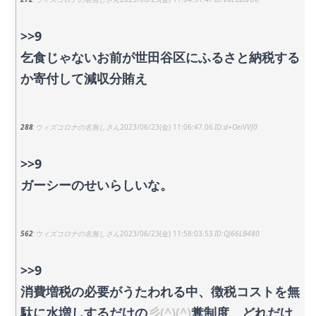
>>9
乞食じゃないお前が世田谷区にふるさと納税する
か寄付して減収分賄え
288
ウィズコロナの名無しさん
2023/06/23(金) 11:06:47.06
d+OeiVVJ0
>>9
ガーシーのせいらしいな。
562
ウィズコロナの名無しさん
2023/06/23(金) 11:58:03.53
QJ66LB480
>>9
消費増税の必要がうたわれる中、徴税コストを無
駄に水増しするだけの
彡(^)(^)
糞制度、どれだけ