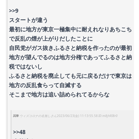
>>9
スタートが違う
最初に地方が東京一極集中に耐えれなりあちこち
で反乱の煙が上がりだしたことに
自民党がガス抜きふるさと納税を作ったのが最初
地方が望んでるのは地方分権であってふるさと納
税ではないし
ふるさと納税を廃止しても元に戻るだけで東京は
地方の反乱食らって自滅する
そこまで地方は追い詰められてるからな
339
ウィズコロナの名無しさん
2023/06/23(金) 11:13:55.58
m8jhRI8r0
>>48