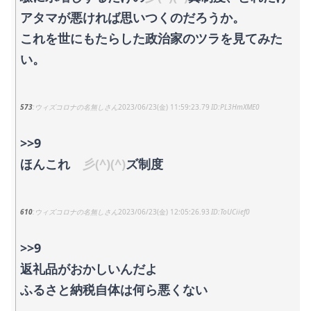
アタマが悪ければ思いつくのだろうか。
これを世にもたらした政治家のツラを見てみた
い。
573
ウィズコロナの名無しさん
2023/06/23(金) 11:59:23.79
PL3HmXME0
>>9
ほんこれ
彡(^)(^)
ズ制度
610
ウィズコロナの名無しさん
2023/06/23(金) 12:05:26.93
ToUCiief0
>>9
返礼品がおかしいんだよ
ふるさと納税自体は何ら悪くない