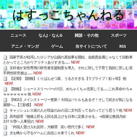
はすっこちゃんねる
ニュース
なんJ・なんG
雑談・その他
スポーツ
アニメ・マンガ
ゲーム
当サイトについて
RSS
国家予算が枯渇したロシアが山賊の真似事を開始、金銀貴金属じゃなくて自動車
とかってところがリアリティありすぎる……
NEW!
文科省が女性専用の研究者支援制度を導入、それに対して子育て負担に苦しむ若
手男性研究者は……
NEW!
【定期】【朗報】くりぱんせつ菜、うるさすぎる【ラブライブ！虹ヶ咲】 他
NEW!
【朗報】ショートスリーパーの1日、めちゃくちゃ充実してる……これ革命やろｗ
ｗｗｗｗｗｗｗ 他
NEW!
【NGS】メインストーリー更新！今回はバトルもあるぞ！そして続きが気になる
展開へ…【三影傑】
NEW!
キャッシュレス派の人が現金のみの店に文句言ってるのってどう思う？他
NEW!
高市総理「物価上昇を上回る賃上げを日本に定着させる」 →国家公務員月給
3.51％増へ 人事院の
NEW!
「外国人受け入れ反対」大幅増 若い世代で多く
NEW!
犬を蜂から守るゲームに自信ニキ来てくれ
NEW!