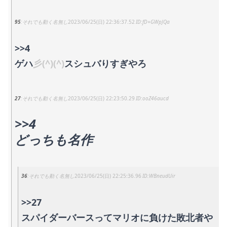
95
それでも動く名無し
2023/06/25(日) 22:36:37.52
fD+GWpJQa
>>4
ゲハ
彡(^)(^)
スシュバりすぎやろ
27
それでも動く名無し
2023/06/25(日) 22:23:50.29
ooZ46aucd
>>4
どっちも名作
36
それでも動く名無し
2023/06/25(日) 22:25:36.96
WBneudUir
>>27
スパイダーバースってマリオに負けた敗北者や