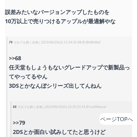
誤差みたいなバージョンアップしたものを
10万以上で売りつけるアップルが最適解やな
79
それでも動く名無し
2023/06/25(日) 22:34:35.88
BhIXbNIu0
>>68
任天堂もしょうもないグレードアップで新製品っ
てやってるやん
3DSとかなんぼシリーズ出してんねん
88
それでも動く名無し
2023/06/25(日) 22:35:23.55
ooZ46aucd
ページTOPへ
>>79
2DSとか面白い試みしてたと思うけど