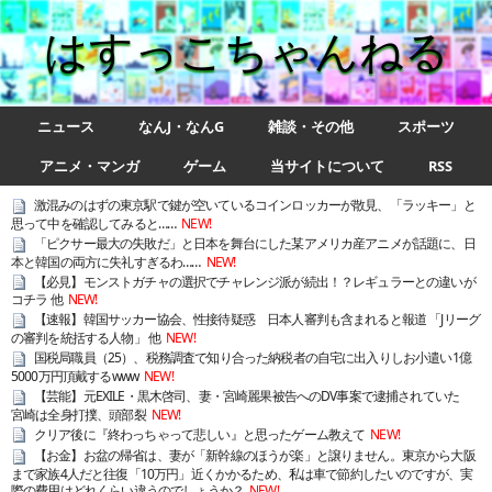
はすっこちゃんねる
ニュース
なんJ・なんG
雑談・その他
スポーツ
アニメ・マンガ
ゲーム
当サイトについて
RSS
激混みのはずの東京駅で鍵が空いているコインロッカーが散見、「ラッキー」と
思って中を確認してみると……
NEW!
「ピクサー最大の失敗だ」と日本を舞台にした某アメリカ産アニメが話題に、日
本と韓国の両方に失礼すぎるわ……
NEW!
【必見】モンストガチャの選択でチャレンジ派が続出！？レギュラーとの違いが
コチラ 他
NEW!
【速報】韓国サッカー協会、性接待疑惑 日本人審判も含まれると報道 「Jリーグ
の審判を統括する人物」 他
NEW!
国税局職員（25）、税務調査で知り合った納税者の自宅に出入りしお小遣い1億
5000万円頂戴するwww
NEW!
【芸能】元EXILE・黒木啓司、妻・宮崎麗果被告へのDV事案で逮捕されていた
宮崎は全身打撲、頭部裂
NEW!
クリア後に『終わっちゃって悲しい』と思ったゲーム教えて
NEW!
【お金】お盆の帰省は、妻が「新幹線のほうが楽」と譲りません。東京から大阪
まで家族4人だと往復「10万円」近くかかるため、私は車で節約したいのですが、実
際の費用はどれくらい違うのでしょうか？
NEW!