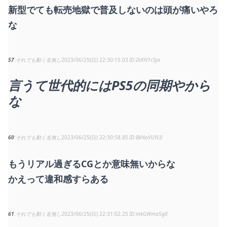
新型でても転売地獄で普及しないのは頭が痛いやろ
な
57
それでも動く名無し
2023/06/25(日) 22:30:15.03
ZeKH1cSja
言うて世代的にはPS5の同期やから
な
60
それでも動く名無し
2023/06/25(日) 22:30:58.85
BkNoVUYL0
もうリアル過ぎるCGとか意味無いからな
かえって違和感すらある
61
それでも動く名無し
2023/06/25(日) 22:31:02.25
mkGWma5g0