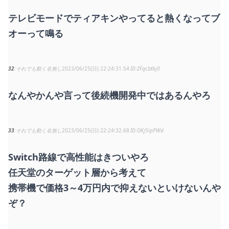
テレビモードでティアキンやってると熱くなってブ
オーって鳴る
32
それでも動く名無し
2023/06/25(日) 22:24:31.54
ZFqcIdbj0
なんやかんや言って後続機開発中ではあるんやろ
33
それでも動く名無し
2023/06/25(日) 22:24:32.68
OKj5ipPWd
Switch路線で高性能はきついやろ
任天堂のターゲット層から考えて
携帯機で価格3～4万円内で抑えないといけないんや
ぞ？