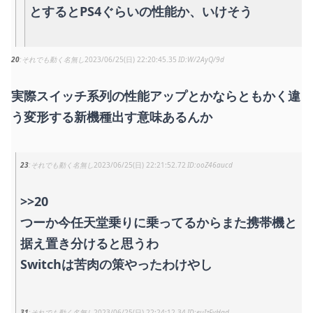
とするとPS4ぐらいの性能か、いけそう
20
それでも動く名無し
2023/06/25(日) 22:20:45.35
W/2AyQ/9d
実際スイッチ系列の性能アップとかならともかく違
う変形する新機種出す意味あるんか
23
それでも動く名無し
2023/06/25(日) 22:21:52.72
ooZ46aucd
>>20
つーか今任天堂乗りに乗ってるからまた携帯機と
据え置き分けると思うわ
Switchは苦肉の策やったわけやし
31
それでも動く名無し
2023/06/25(日) 22:24:12.34
euIzFyHgd