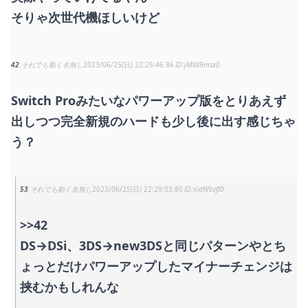
そりゃ次世代機ほしいけど
42
それでも動く名無し
2023/06/25(日) 22:26:46.86
jMXd9msx0
Switch Proみたいなパワーアップ版をとりあえず
出しつつ完全新規のハードも少し後に出す感じちゃ
う？
53
それでも動く名無し
2023/06/25(日) 22:29:03.80
xidWbzfI0
>>42
DS→DSi、3DS→new3DSと同じパターンやとち
ょっとだけパワーアップしたマイナーチェンジは
挟むかもしれんな