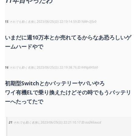
11年目やったわ
15
それでも動く名無し
2023/06/25(日) 22:19:14.59
YdM+3JSv0
いまだに週10万本とか売れてるからなあ恐ろしいゲ
ームハードやで
16
それでも動く名無し
2023/06/25(日) 22:19:38.76
K4NpXH5b0
初期型Switchとかバッテリーヤバいやろ
ワイ有機ELで乗り換えたけどその時でもうバッテリ
ーへたってたで
21
それでも動く名無し
2023/06/25(日) 22:21:10.17
ooZ46aucd