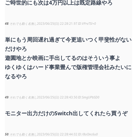
ご時世的にも次は4万円以上は既定路線やろ
48
それでも動く名無し
2023/06/25(日) 22:28:21.97
VPrvTSl+0
単にもう周回遅れ過ぎて今更追いつく甲斐性がない
だけやろ
遊園地とか映画に手出してるのはそういう事よ
ゆくゆくはハード事業畳んで版権管理会社みたいに
なるやろ
49
それでも動く名無し
2023/06/25(日) 22:28:43.50
SmgUPbSD0
モニター出力だけのSwitch出してくれたら買うぞ
50
それでも動く名無し
2023/06/25(日) 22:28:44.02
/8oOnc6u0