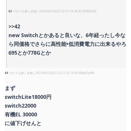
62
それでも動く名無し
2023/06/25(日) 22:31:25.46
dFFBSz580
>>42
new Switchとかあると良いな、6年経ったし今な
ら同価格でさらに高性能•低消費電力に出来るやろ
695とか778Gとか
44
それでも動く名無し
2023/06/25(日) 22:27:52.70
W8p82zdR0
まず
switchLite18000円
switch22000
有機EL 30000
に値下げせんと