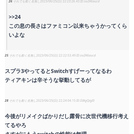
26
それでも動く名無し
2023/06/25(日) 22:23:26.43
ooZ46aucd
>>24
この息の長さはファミコン以来ちゃうかってくら
いよな
25
それでも動く名無し
2023/06/25(日) 22:22:53.49
ooZ46aucd
スプラ3やってるとSwitchすげーってなるわ
ティアキンは辛そうな挙動してるが
28
それでも動く名無し
2023/06/25(日) 22:24:04.15
DIAgQzgI0
今後がリメイクばかりだし露骨に次世代機移行考え
てるやろ