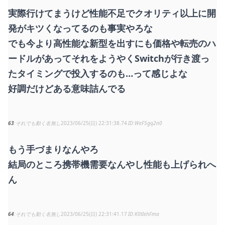
実際行けてまうけど性能不足でクオリティ以上に開
発がキツくなってるのも事実やろな
でも今より高性能な新型を出すにも価格や転売のハ
ードルがあってそれをようやくSwitchが行き渡っ
たタイミングで投入するのも…って感じよな
好調だけどある意味詰んでる
63
それでも動く名無し
2023/06/25(日) 22:31:38.74
WeF5gq2n0
もう手づまりなんやろ
結局のところ携帯機需要なんやし性能も上げられへ
ん
64
それでも動く名無し
2023/06/25(日) 22:31:41.17
K0tIehFma