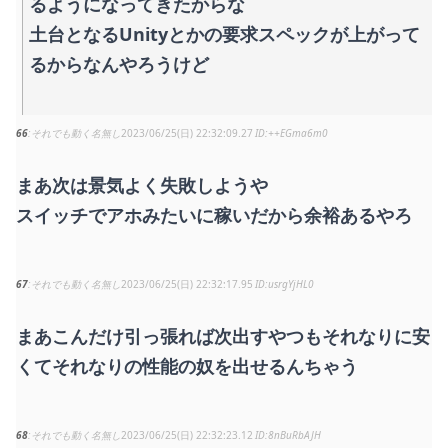
るようになってきたからな
土台となるUnityとかの要求スペックが上がって
るからなんやろうけど
66
それでも動く名無し
2023/06/25(日) 22:32:09.27
++EGma6m0
まあ次は景気よく失敗しようや
スイッチでアホみたいに稼いだから余裕あるやろ
67
それでも動く名無し
2023/06/25(日) 22:32:17.95
usrgYjHL0
まあこんだけ引っ張れば次出すやつもそれなりに安
くてそれなりの性能の奴を出せるんちゃう
68
それでも動く名無し
2023/06/25(日) 22:32:23.12
8nBuRbAJH