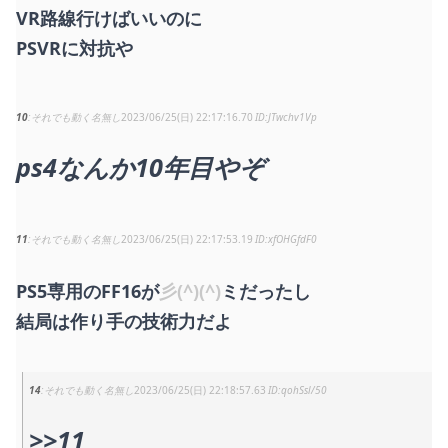
VR路線行けばいいのに
PSVRに対抗や
10
それでも動く名無し
2023/06/25(日) 22:17:16.70
JTwchv1Vp
ps4なんか10年目やぞ
11
それでも動く名無し
2023/06/25(日) 22:17:53.19
xfOHGfdF0
PS5専用のFF16が
彡(^)(^)
ミだったし
結局は作り手の技術力だよ
14
それでも動く名無し
2023/06/25(日) 22:18:57.63
qohSsl/50
>>11