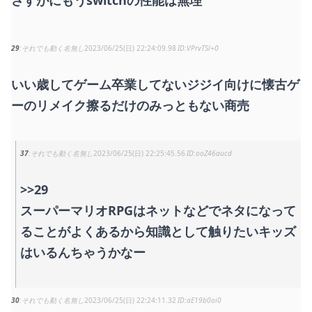
さすがにもうswitchの性能は無理
29
それでも動く名無し
2023/06/25(日) 22:24:09.98
VPrvTSl+0
いい歳してゲーム卒業してないジジイ向けに懐古ゲ
ーのリメイク擦るだけのみっともない商売
37
それでも動く名無し
2023/06/25(日) 22:25:45.56
ooZ46aucd
>>29
スーパーマリオRPGはネットなどでネタになって
ることがよくあるから知識として触りたいキッズ
はいるんちゃうかなー
30
それでも動く名無し
2023/06/25(日) 22:24:11.32
aE19b0oi0