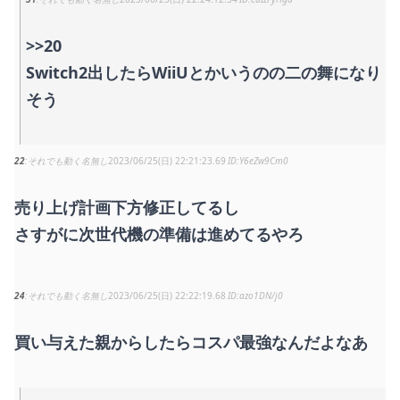
>>20
Switch2出したらWiiUとかいうのの二の舞になり
そう
22
それでも動く名無し
2023/06/25(日) 22:21:23.69
Y6eZw9Cm0
売り上げ計画下方修正してるし
さすがに次世代機の準備は進めてるやろ
24
それでも動く名無し
2023/06/25(日) 22:22:19.68
azo1DN/j0
買い与えた親からしたらコスパ最強なんだよなあ