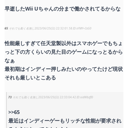
早逝したWii Uちゃんの分まで働かされてるからな
65
それでも動く名無し
2023/06/25(日) 22:32:01.58
eYMY+3zG0
性能厳しすぎて任天堂製以外はスマホゲーでもちょ
っと下の方くらいの見た目のゲームになっとるから
なぁ
最初期はインディー押しみたいのやってたけど現状
それも厳しいとこある
73
それでも動く名無し
2023/06/25(日) 22:33:04.42
xidWbzfI0
>>65
最近はインディーゲーもリッチな性能が要求され