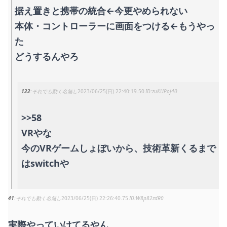
据え置きと携帯の統合←今更やめられない
本体・コントローラーに画面をつける←もうやっ
た
どうするんやろ
122
それでも動く名無し
2023/06/25(日) 22:40:19.50
zuKUPoj40
>>58
VRやな
今のVRゲームしょぼいから、技術革新くるまで
はswitchや
41
それでも動く名無し
2023/06/25(日) 22:26:40.75
W8p82zdR0
実際やっていけてるやん