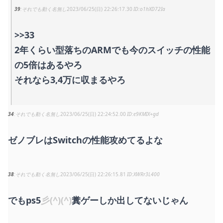
39
それでも動く名無し
2023/06/25(日) 22:26:17.30
o1hXD72Ia
>>33
2年くらい型落ちのARMでも今のスイッチの性能
の5倍はあるやろ
それなら3,4万に収まるやろ
34
それでも動く名無し
2023/06/25(日) 22:24:52.00
e9KMIX+gd
ゼノブレはSwitchの性能攻めてるよな
38
それでも動く名無し
2023/06/25(日) 22:26:15.81
XWRr3L400
でもps5
彡(^)(^)
糞ゲーしか出してないじゃん