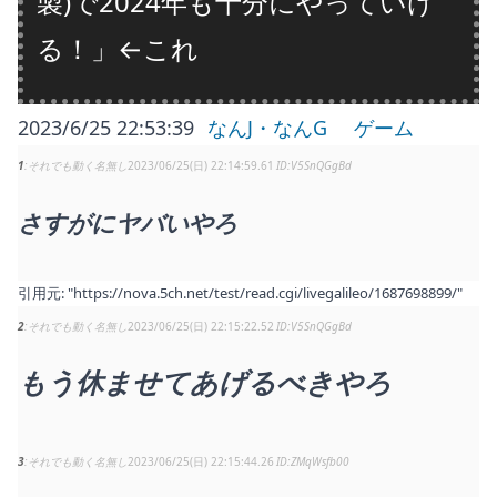
製)で2024年も十分にやっていけ
る！」←これ
2023/6/25 22:53:39
なんJ・なんG
ゲーム
1
それでも動く名無し
2023/06/25(日) 22:14:59.61
V5SnQGgBd
さすがにヤバいやろ
引用元:
"https://nova.5ch.net/test/read.cgi/livegalileo/1687698899/"
2
それでも動く名無し
2023/06/25(日) 22:15:22.52
V5SnQGgBd
もう休ませてあげるべきやろ
3
それでも動く名無し
2023/06/25(日) 22:15:44.26
ZMqWsfb00