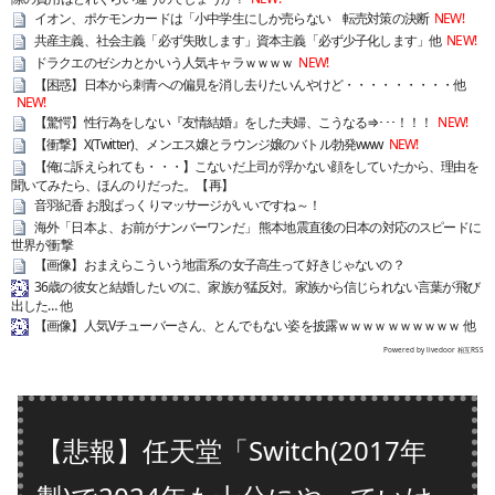
イオン、ポケモンカードは「小中学生にしか売らない 転売対策の決断
NEW!
共産主義、社会主義「必ず失敗します」資本主義「必ず少子化します」他
NEW!
ドラクエのゼシカとかいう人気キャラｗｗｗｗ
NEW!
【困惑】日本から刺青への偏見を消し去りたいんやけど・・・・・・・・・他
NEW!
【驚愕】性行為をしない『友情結婚』をした夫婦、こうなる⇒･･･！！！
NEW!
【衝撃】X(Twitter)、メンエス嬢とラウンジ嬢のバトル勃発www
NEW!
【俺に訴えられても・・・】こないだ上司が浮かない顔をしていたから、理由を
聞いてみたら、ほんのりだった。【再】
音羽紀香 お股ぱっくりマッサージがいいですね～！
海外「日本よ、お前がナンバーワンだ」 熊本地震直後の日本の対応のスピードに
世界が衝撃
【画像】おまえらこういう地雷系の女子高生って好きじゃないの？
36歳の彼女と結婚したいのに、家族が猛反対。家族から信じられない言葉が飛び
出した… 他
【画像】人気Vチューバーさん、とんでもない姿を披露ｗｗｗｗｗｗｗｗｗｗ 他
Powered by livedoor 相互RSS
【悲報】任天堂「Switch(2017年