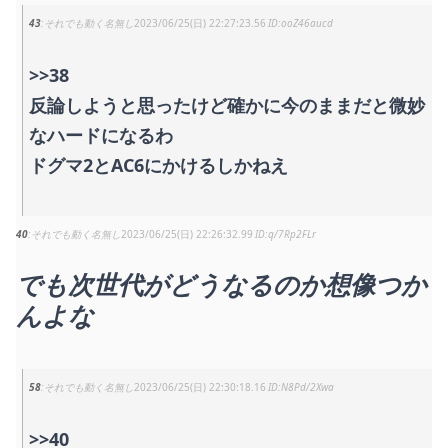
43
それでも動く名無し
2023/06/25(日) 22:27:23.56
ooZ46aucd
>>38
反論しようと思ったけど確かに今のままだと微妙
なハードになるわ
ドグマ2とAC6にかけるしかねえ
40
それでも動く名無し
2023/06/25(日) 22:26:32.99
q/7Rp2FLr
でも次世代がどうなるのか想像つか
んよな
58
それでも動く名無し
2023/06/25(日) 22:30:18.16
N8Pd/2Xwa
>>40