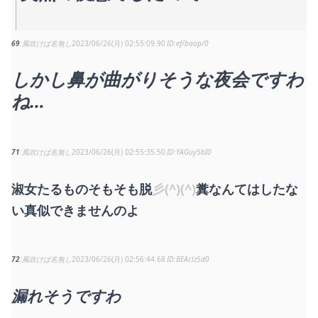
69
風吹けば名無し
2023/06/26(月) 02:55:09.90
ef/baop/0
しかし鼻が曲がりそうな夜会ですわ
ね…
71
風吹けば名無し
2023/06/26(月) 02:55:35.50
YAGuy5bI0
淑女たるものそもそも脱
彡(^)(^)
糞なんてはしたな
い真似できませんのよ
72
風吹けば名無し
2023/06/26(月) 02:56:44.68
BEAclz5d0
漏れそうですわ