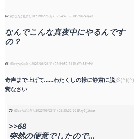
67
風吹けば名無し
2023/06/26(月) 02:54:43.96
7QUZYbJad
なんでこんな真夜中にやるんです
の？
68
風吹けば名無し
2023/06/26(月) 02:54:52.71
6ll+55WV0
奇声まで上げて……わたくしの様に静粛に脱
彡(^)(^)
糞なさい
70
風吹けば名無し
2023/06/26(月) 02:55:32.60
ry5ijkHba
>>68
突然の便意でしたので…