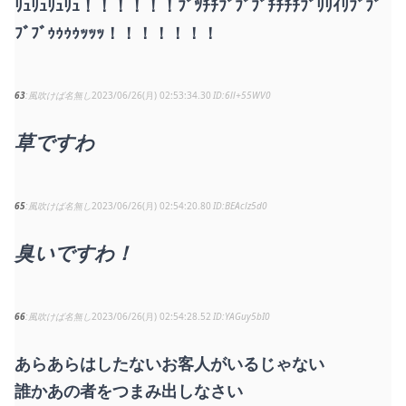
ﾘｭﾘｭﾘｭﾘｭ！！！！！！ﾌﾞﾂﾁﾁﾌﾞﾌﾞﾌﾞﾁﾁﾁﾁﾌﾞﾘﾘｲﾘﾌﾞﾌﾞ
ﾌﾞﾌﾞｩｩｩｩｯｯｯ！！！！！！！
63
風吹けば名無し
2023/06/26(月) 02:53:34.30
6ll+55WV0
草ですわ
65
風吹けば名無し
2023/06/26(月) 02:54:20.80
BEAclz5d0
臭いですわ！
66
風吹けば名無し
2023/06/26(月) 02:54:28.52
YAGuy5bI0
あらあらはしたないお客人がいるじゃない
誰かあの者をつまみ出しなさい