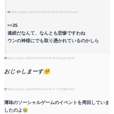
45
風吹けば名無し
2023/06/26(月) 02:48:02.39
ef/baop/0
>>35
連続だなんて、なんとも悲惨ですわね
ウンの神様にでも取り憑かれているのかしら
36
風吹けば名無し
2023/06/26(月) 02:46:29.38
jfX+IbhjM
おじゃしまーす🤗
37
風吹けば名無し
2023/06/26(月) 02:46:31.72
IfBZ3LXG0
薄味のソーシャルゲームのイベントを周回していま
したのよ🥹