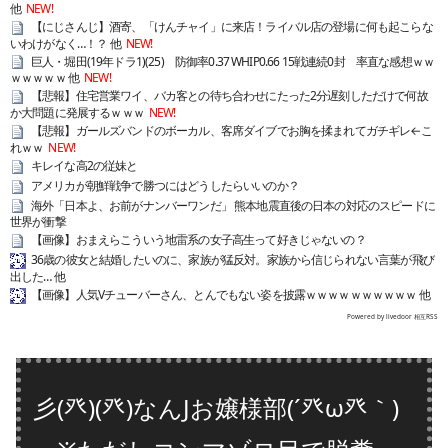
他
NEW!
【にじさんじ】酒寄、「けんチャイ」に来店！ライバル店の登場に何も起こらな
いわけがなく…！？ 他
NEW!
巨人・堀田(19年ドラ1)(25) 防御率0.37 WHIP0.66 15戦連続0封 率直な感想ｗｗ
ｗｗｗｗｗ 他
NEW!
【悲報】住宅営業ワイ、バカ客との待ち合わせにたった2分遅刻しただけで何故
か大問題に発展するｗｗｗ
NEW!
【悲報】ガールズバンドのボーカル、客席ダイブでお胸を揉まれてガチギレ←こ
れｗｗ
NEW!
キレイな高2の従妹と
アメリカが朝鮮戦争で勝つにはどうしたらいいのか？
海外「日本よ、お前がナンバーワンだ」 熊本地震直後の日本の対応のスピードに
世界が衝撃
【画像】おまえらこういう地雷系の女子高生って好きじゃないの？
36歳の彼女と結婚したいのに、家族が猛反対。家族から信じられない言葉が飛び
出した… 他
【画像】人気Vチューバーさん、とんでもない姿を披露ｗｗｗｗｗｗｗｗｗｗ 他
Powered by livedoor 相互RSS
彡(癶)(癶)なんJお嬢様部(´癶ω癶｀)