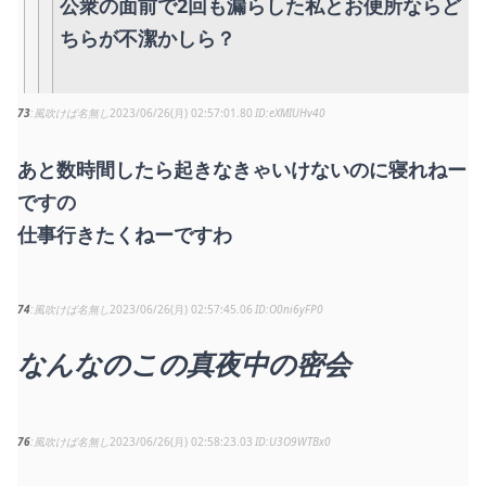
公衆の面前で2回も漏らした私とお便所ならど
ちらが不潔かしら？
73
風吹けば名無し
2023/06/26(月) 02:57:01.80
eXMIUHv40
あと数時間したら起きなきゃいけないのに寝れねー
ですの
仕事行きたくねーですわ
74
風吹けば名無し
2023/06/26(月) 02:57:45.06
O0ni6yFP0
なんなのこの真夜中の密会
76
風吹けば名無し
2023/06/26(月) 02:58:23.03
U3O9WTBx0