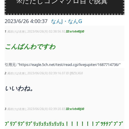
※ただしコンマゾロ目で脱糞
2023/6/26 4:00:37
なんJ・なんG
v/vh40Ji0
1
風吹けば名無し
2023/06/26(月) 02:38:56.92
こんばんわですわ
引用元:
"https://eagle.5ch.net/test/read.cgi/livejupiter/1687714736/"
2
風吹けば名無し
2023/06/26(月) 02:39:16.07
IfBZ3LXG0
いいわね。
v/vh40Ji0
3
風吹けば名無し
2023/06/26(月) 02:39:20.83
ﾌﾞﾘﾌﾞﾘﾌﾞﾘﾌﾞﾘｭﾘｭﾘｭﾘｭﾘｭﾘｭ！！！！！！ﾌﾞﾂﾁﾁﾌﾞﾌﾞﾌﾞ