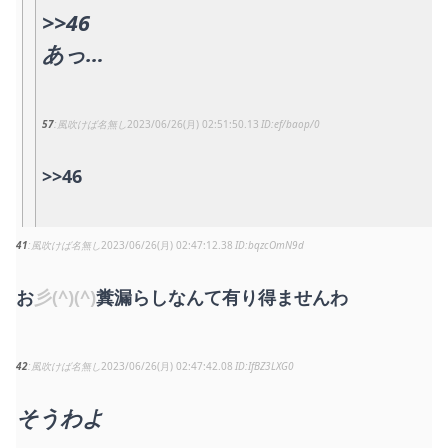
>>46
あっ…
57
風吹けば名無し
2023/06/26(月) 02:51:50.13
ef/baop/0
>>46
41
風吹けば名無し
2023/06/26(月) 02:47:12.38
bqzcOmN9d
お
彡(^)(^)
糞漏らしなんて有り得ませんわ
42
風吹けば名無し
2023/06/26(月) 02:47:42.08
IfBZ3LXG0
そうわよ