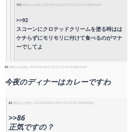
103
風吹けば名無し
2023/06/26(月) 03:05:35.85
eXMIUHv40
>>92
スコーンにクロテッドクリームを塗る時はは
ケチらずにモリモリに付けて食べるのがマナ
ーでしてよ
86
風吹けば名無し
2023/06/26(月) 03:01:31.04
BEAclz5d0
今夜のディナーはカレーですわ
88
風吹けば名無し
2023/06/26(月) 03:01:53.59
U3O9WTBx0
>>86
正気ですの？