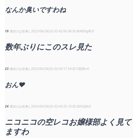
なんか臭いですわね
19
風吹けば名無し
2023/06/26(月) 02:42:00.96
8bWDegRC0
数年ぶりにこのスレ見た
23
風吹けば名無し
2023/06/26(月) 02:43:17.54
C8flf8ci0
おん❤
24
風吹けば名無し
2023/06/26(月) 02:43:25.10
ZdYrJQdc0
ニコニコの空レコお嬢様部よく見て
ますわ