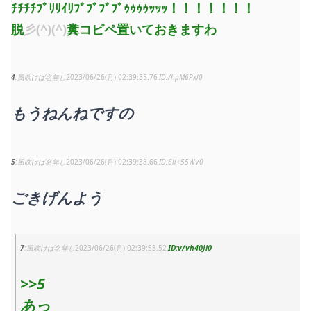
ﾁﾁﾁﾁﾌﾞﾘﾘｲﾘﾌﾞﾌﾞﾌﾞﾌﾞｩｩｩｩｯｯｯ！！！！！！！
脱
彡(^)(^)
糞コピペ置いておきますわ
4
風吹けば名無し
2023/06/26(月) 02:39:35.76
/hpM6Pxl0
もうねんねですの
5
風吹けば名無し
2023/06/26(月) 02:39:38.66
6ll+55WV0
ごきげんよう
v/vh40Ji0
7
風吹けば名無し
2023/06/26(月) 02:39:53.52
>>5
あっ