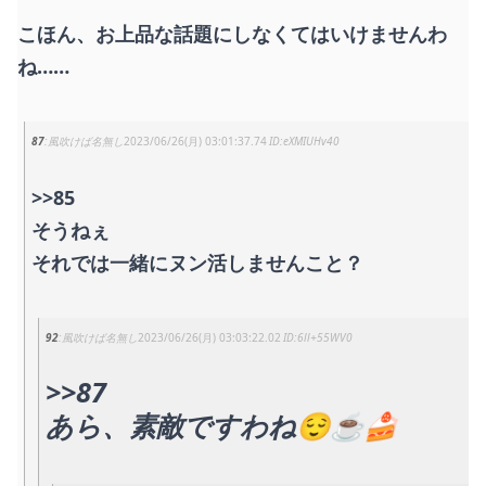
こほん、お上品な話題にしなくてはいけませんわ
ね……
87
風吹けば名無し
2023/06/26(月) 03:01:37.74
eXMIUHv40
>>85
そうねぇ
それでは一緒にヌン活しませんこと？
92
風吹けば名無し
2023/06/26(月) 03:03:22.02
6ll+55WV0
>>87
あら、素敵ですわね😌☕🍰