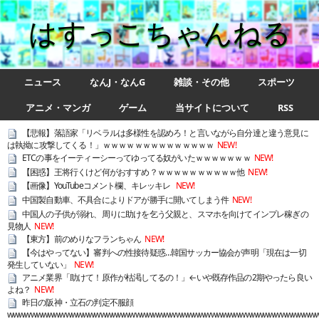
はすっこちゃんねる
ニュース
なんJ・なんG
雑談・その他
スポーツ
アニメ・マンガ
ゲーム
当サイトについて
RSS
【悲報】落語家「リベラルは多様性を認めろ！と言いながら自分達と違う意見に
は執拗に攻撃してくる！」ｗｗｗｗｗｗｗｗｗｗｗｗｗｗ
NEW!
ETCの事をイーティーシーってゆってる奴がいたｗｗｗｗｗｗｗ
NEW!
【困惑】王将行くけど何がおすすめ？ｗｗｗｗｗｗｗｗｗｗ他
NEW!
【画像】YouTubeコメント欄、キレッキレ
NEW!
中国製自動車、不具合によりドアが勝手に開いてしまう件
NEW!
中国人の子供が溺れ、周りに助けを乞う父親と、スマホを向けてインプレ稼ぎの
見物人
NEW!
【東方】前のめりなフランちゃん
NEW!
【今はやってない】審判への性接待疑惑…韓国サッカー協会が声明「現在は一切
発生していない」
NEW!
アニメ業界「助けて！原作が枯渇してるの！」←いや既存作品の2期やったら良い
よね？
NEW!
昨日の阪神・立石の判定不服顔
wwwwwwwwwwwwwwwwwwwwwwwwwwwwwwwwwwwwwwwwwwwwwwwwwwwww