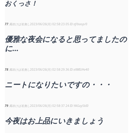
おくっさ！
77
風吹けば名無し
2023/06/26(月) 02:58:23.05
ef/baop/0
優雅な夜会になると思ってましたの
に…
78
風吹けば名無し
2023/06/26(月) 02:58:29.36
eXMIUHv40
ニートになりたいですの・・・
79
風吹けば名無し
2023/06/26(月) 02:58:37.24
YAGuy5bI0
今夜はお上品にいきましょう