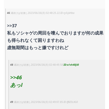
46
風吹けば名無し
2023/06/26(月) 02:48:25.22
ry5ijkHba
>>37
私もソシャゲの周回を嗜んでおりますが何の成果
も得られなくて困りますわね
虚無期間はもっと嫌ですけれど
v/vh40Ji0
48
風吹けば名無し
2023/06/26(月) 02:48:49.58
>>46
あっl
49
風吹けば名無し
2023/06/26(月) 02:49:07.85
IfBZ3LXG0