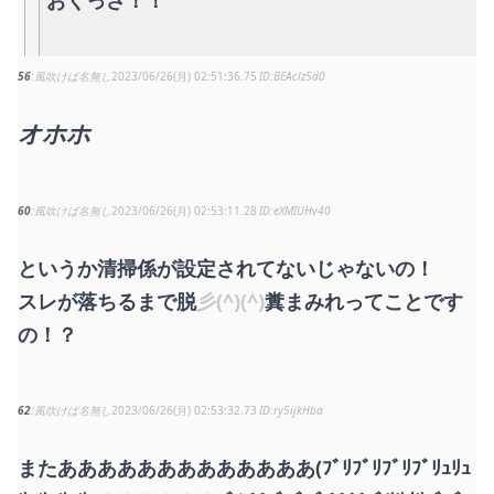
56
風吹けば名無し
2023/06/26(月) 02:51:36.75
BEAclz5d0
オホホ
60
風吹けば名無し
2023/06/26(月) 02:53:11.28
eXMIUHv40
というか清掃係が設定されてないじゃないの！
スレが落ちるまで脱
彡(^)(^)
糞まみれってことです
の！？
62
風吹けば名無し
2023/06/26(月) 02:53:32.73
ry5ijkHba
またあああああああああああああ(ﾌﾞﾘﾌﾞﾘﾌﾞﾘﾌﾞﾘｭﾘｭ