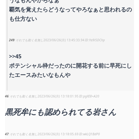
うなもんやからなぁ
覇気を覚えたらどうなってやろなぁと思われるの
も仕方ない
249
それでも動く名無し
2023/06/26(月) 13:45:33.94
Ya9l5DChp
>>45
ポテンシャル枠だったのに開花する前に早死にし
たエースみたいなもんや
46
それでも動く名無し
2023/06/26(月) 13:18:01.95
pgXE8+A20
黒死牟にも認められてる岩さん
47
それでも動く名無し
2023/06/26(月) 13:18:05.69
wkLQ1BdP0