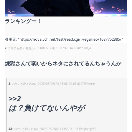
ランキングー！
引用元:
"https://nova.5ch.net/test/read.cgi/livegalileo/1687752385/"
2
それでも動く名無し
2023/06/26(月) 13:07:43.34
nPlhIwtQa
煉獄さんて弱いからネタにされてるんちゃうんか
3
それでも動く名無し
2023/06/26(月) 13:08:20.63
TFRInwk/0
>>2
は？負けてないんやが
58
それでも動く名無し
2023/06/26(月) 13:20:31.93
efHccyfH0