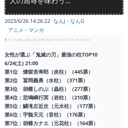
大の屈辱を味わう...
2023/6/26 14:26:22
なんJ・なんG
アニメ・マンガ
1
それでも動く名無し
2023/06/26(月) 13:06:25.87
+R/3CD1ca
女性が選ぶ「鬼滅の刃」最強の柱TOP10
6/24(土) 21:00
第1位 煉獄杏寿郎（炎柱）（445票）
第2位 冨岡義勇（水柱）（371票）
第3位 胡蝶しのぶ（蟲柱）（277票）
第4位：悲鳴嶼行冥（岩柱）（210票）
第5位：鱗滝左近次（元水柱）（177票）
第6位：宇髄天元（音柱）（176票）
第7位：胡蝶カナエ（元花柱）（164票）