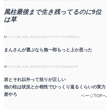
風柱最後まで生き残ってるのに9位
は草
53
それでも動く名無し
2023/06/26(月) 13:19:23.71
eTQN45bUa
まんさんが選ぶなら無一郎もっと上か思った
54
それでも動く名無し
2023/06/26(月) 13:19:47.92
qlRqH+rTd
岩とそれ以外って括りが正しい
他の柱は状況とか相性でひっくり返るくらいの実力
差やろ
ページTOPへ