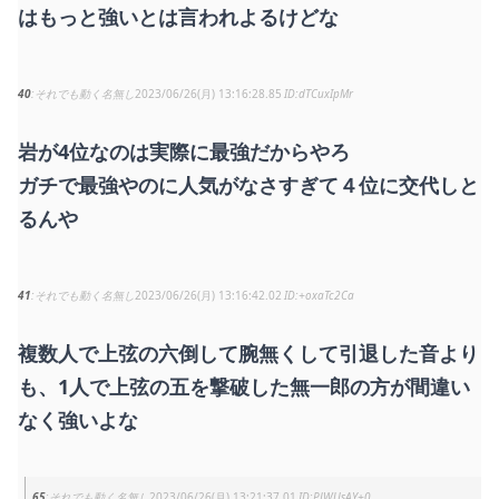
はもっと強いとは言われよるけどな
40
それでも動く名無し
2023/06/26(月) 13:16:28.85
dTCuxIpMr
岩が4位なのは実際に最強だからやろ
ガチで最強やのに人気がなさすぎて４位に交代しと
るんや
41
それでも動く名無し
2023/06/26(月) 13:16:42.02
+oxaTc2Ca
複数人で上弦の六倒して腕無くして引退した音より
も、1人で上弦の五を撃破した無一郎の方が間違い
なく強いよな
65
それでも動く名無し
2023/06/26(月) 13:21:37.01
PJWUsAY+0