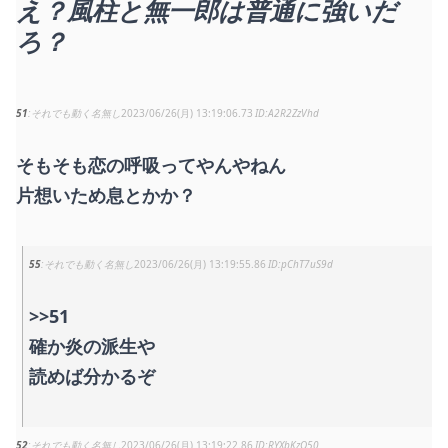
え？風柱と無一郎は普通に強いだ
ろ？
51
それでも動く名無し
2023/06/26(月) 13:19:06.73
A2R2ZzVhd
そもそも恋の呼吸ってやんやねん
片想いため息とかか？
55
それでも動く名無し
2023/06/26(月) 13:19:55.86
pChT7uS9d
>>51
確か炎の派生や
読めば分かるぞ
52
それでも動く名無し
2023/06/26(月) 13:19:22.86
RYXbKzO50