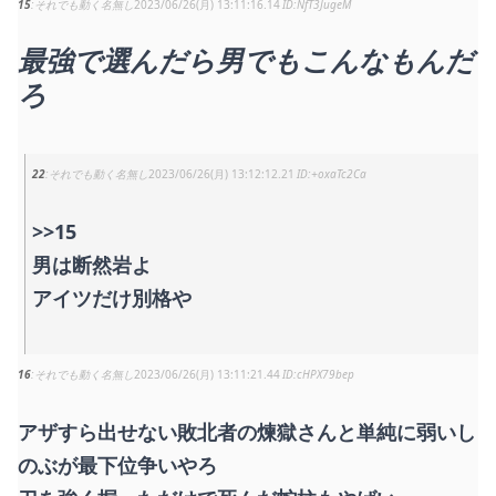
15
それでも動く名無し
2023/06/26(月) 13:11:16.14
NfT3JugeM
最強で選んだら男でもこんなもんだ
ろ
22
それでも動く名無し
2023/06/26(月) 13:12:12.21
+oxaTc2Ca
>>15
男は断然岩よ
アイツだけ別格や
16
それでも動く名無し
2023/06/26(月) 13:11:21.44
cHPX79bep
アザすら出せない敗北者の煉獄さんと単純に弱いし
のぶが最下位争いやろ