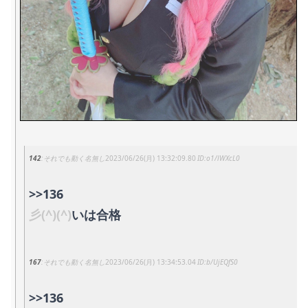
142
それでも動く名無し
2023/06/26(月) 13:32:09.80
o1/lWXcL0
>>136
彡(^)(^)
いは合格
167
それでも動く名無し
2023/06/26(月) 13:34:53.04
b/UjEQfS0
>>136