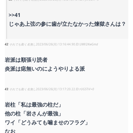
>>41
じゃあ上弦の参に歯が立たなかった煉獄さんは？
42
それでも動く名無し
2023/06/26(月) 13:16:44.90
UMV2KwGmd
岩派は順張り読者
炎派は痣無いのにようやりよる派
43
それでも動く名無し
2023/06/26(月) 13:17:20.22
rUGSTiV+0
岩柱「私は最強の柱だ」
他の柱「岩さんが最強」
ワイ「どうみても噛ませのフラグ」
なお