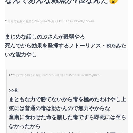
8
それでも動く名無し
2023/06/26(月) 13:09:37.42
wDEp72vaa
まじめな話しのぶさんが最弱やろ
死んでから効果を発揮するノトーリアス・BIGみた
いな能力やし
171
それでも動く名無し
2023/06/26(月) 13:35:36.41
uFwupbVt0
>>8
まともな力で勝てないから毒を極めたわけやし上
弦には普通の毒は効かんので無力やからな
童磨に食わせた命を賭した毒ですら即死には至ら
なかったから