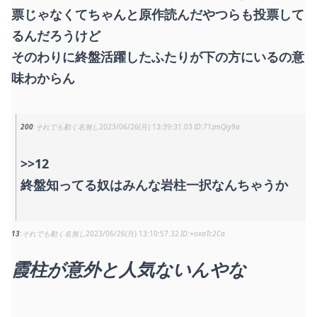
票じゃなくてちゃんと原作読んだやつらも投票して
るんだろうけど
そのわりに終盤活躍したふたりが下の方にいるの意
味わからん
200
それでも動く名無し
2023/06/26(月) 13:39:31.03
71zmQiy9a
>>12
終盤知ってる奴はみんな岩柱一択なんちゃうか
13
それでも動く名無し
2023/06/26(月) 13:10:57.32
+oxaTc2Ca
霞柱が意外と人気ないんやな