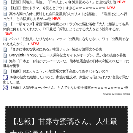
【悲報】関暁夫、号泣。「日本人よいい加減目覚めろ！」と涙の訴え 他
NEW!
【動画】昔のドラマ、今見るとアウトすぎるｗｗｗｗｗｗｗｗｗ
NEW!
高市内閣の方針に反対した自民党議員9人のリストが話題に、「岩屋はどこへ行
った？」との指摘もあるが……他
NEW!
【トー横キッズ】家庭環境や毒親とのトラブルに悩む若者「大人に相談しても具
体的に何もしてくれない」EXIT兼近「搾取しようとする大人をどう除外するか」
NEW!
パッパ「公務員になりなさい」マッマ「公務員になりなさい」ワイ「公務員そな
いええんか？」→
NEW!
「まさに惨めな状況にある」韓国サッカー協会が謝罪文を公表
Every Little Thingのデビュー30周年記念サイトがオープン、思い出の楽曲を募集
海外「日本よ、お前がナンバーワンだ」 熊本地震直後の日本の対応のスピードに
世界が衝撃
【画像】おまえらこういう地雷系の女子高生って好きじゃないの？
36歳の彼女と結婚したいのに、家族が猛反対。家族から信じられない言葉が飛び
出した… 他
【画像】人気Vチューバーさん、とんでもない姿を披露ｗｗｗｗｗｗｗｗｗｗ 他
Powered by livedoor 相互RSS
【悲報】甘露寺蜜璃さん、人生最