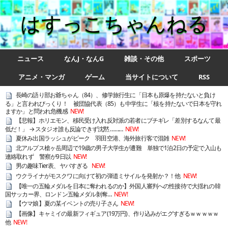
はすっこちゃんねる
ニュース
なんJ・なんG
雑談・その他
スポーツ
アニメ・マンガ
ゲーム
当サイトについて
RSS
長崎の語り部お爺ちゃん（84）、修学旅行生に「日本も原爆を持たないと負け
る」と言われびっくり！ 被団協代表（85）も中学生に「核を持たないで日本を守れ
ますか」と問われ危機感
NEW!
【悲報】ホリエモン、移民受け入れ反対派の若者にブチギレ「差別するなんて最
低だ！」 → スタジオ誰も反論できず沈黙 ………
NEW!
夏休み出国ラッシュがピーク 羽田空港、海外旅行客で混雑
NEW!
北アルプス槍ヶ岳周辺で19歳の男子大学生が遭難 単独で1泊2日の予定で入山も
連絡取れず 警察が9日以
NEW!
男の趣味Tier表、ヤバすぎる
NEW!
ウクライナがモスクワに向けて初の弾道ミサイルを発射か？！他
NEW!
【唯一の五輪メダルを日本に奪われるのか】外国人審判への性接待で大揺れの韓
国サッカー界、ロンドン五輪メダル剝奪…
NEW!
【ウマ娘】夏の某イベントの売り子さん
NEW!
【画像】キャミイの最新フィギュア(19万円)、作り込みがエグすぎるｗｗｗｗｗ
他
NEW!