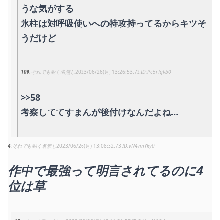
うな気がする
氷柱は対呼吸使いへの特攻持ってるからキツそ
うだけど
100
それでも動く名無し
2023/06/26(月) 13:26:53.72
Pc5rTqRb0
>>58
考察しててすまんが後付けなんだよね…
4
それでも動く名無し
2023/06/26(月) 13:08:32.73
vN4ymYky0
作中で最強って明言されてるのに4
位は草