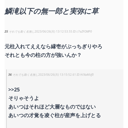
鱗滝以下の無一郎と実弥に草
25
それでも動く名無し
2023/06/26(月) 13:12:53.55
c7aZFOMP0
元柱入れてええなら縁壱がぶっちぎりやろ
それとも今の柱の方が強いんか？
36
それでも動く名無し
2023/06/26(月) 13:15:52.61
H/XaAKsf0
>>25
そりゃそうよ
あいつはそれほど大層なものではない
あいつの才覚を凌ぐ柱が産声を上げとる