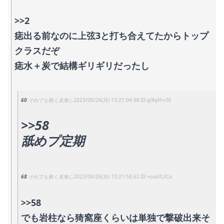
>>2
痣出る前なのに上弦3と打ち合えてたからトップ
クラスだぞ
痣水＋炭で結構ギリギリだったし
60
それでも動く名無し
2023/06/26(月) 13:21:04.98
qlRqH+rTd
>>58
舐めプ定期
68
それでも動く名無し
2023/06/26(月) 13:21:58.62
+oxaTc2Ca
>>58
でも岩柱なら猗窩座くらいは単独で撃破出来そ