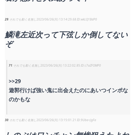
29
それでも動く名無し
2023/06/26(月) 13:14:29.68
wkLQ1BdP0
鱗滝左近次って下弦しか倒してない
ぞ
71
それでも動く名無し
2023/06/26(月) 13:22:02.85
c7aZFOMP0
>>29
遊郭行けば強い鬼に出会えたのにあいつインポな
のかもな
30
それでも動く名無し
2023/06/26(月) 13:15:01.21
9Uba+JgFa