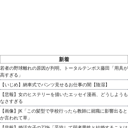
新着
若者の野球離れの原因が判明。トータルテンボス藤田「用具が
高すぎる」
【いじめ】納車式でパンツ見せるお仕事の闇【陰湿】
【悲報】女のヒステリーを描いたエッセイ漫画、どうしようも
なさすぎる
【画像】JK「この髪型で学校行ったら教師に就職に影響出ると
か言われて草」
【悲報】婚活女子の72%「妥協して弱者男性と結婚することは