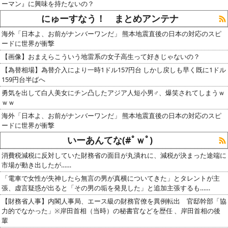
ーマン』に興味を持たないの？
にゅーすなう！ まとめアンテナ
海外「日本よ、お前がナンバーワンだ」 熊本地震直後の日本の対応のスピ
ードに世界が衝撃
【画像】おまえらこういう地雷系の女子高生って好きじゃないの？
【為替相場】為替介入により一時1ドル157円台 しかし戻しも早く既に1ドル
159円台半ばへ
勇気を出して白人美女にチン凸したアジア人短小男♂、爆笑されてしまうｗ
ｗｗ
海外「日本よ、お前がナンバーワンだ」 熊本地震直後の日本の対応のスピ
ードに世界が衝撃
いーあんてな(#ﾟｗﾟ)
消費税減税に反対していた財務省の面目が丸潰れに、減税が決まった途端に
市場が動き出したが……
「電車で女性が失神したら無言の男が真横についてきた」とタレントが主
張、虚言疑惑が出ると「その男の垢を発見した」と追加主張するも……
【財務省人事】内閣人事局、エース級の財務官僚を異例転出 官邸幹部「協
力的でなかった」※岸田首相（当時）の秘書官などを歴任 、岸田首相の後
輩