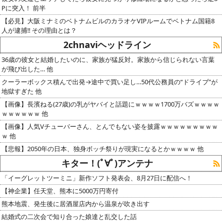
Pに突入！ 前半
【必見】大阪ミナミのベトナムビルのカラオケVIPルームでベトナム国籍8
人が逮捕‼ その理由とは？
2chnaviヘッドライン
36歳の彼女と結婚したいのに、家族が猛反対。家族から信じられない言葉
が飛び出した… 他
クーラーボックス積んで出発→途中で買い足し…50代公務員の“ドライブ”が
地獄すぎた 他
【画像】長濱ねる(27歳)の乳がヤバイと話題にｗｗｗｗ1700万バズｗｗｗｗ
ｗｗｗｗｗｗ 他
【画像】人気Vチューバーさん、とんでもない姿を披露ｗｗｗｗｗｗｗｗｗ
ｗ 他
【悲報】2050年の日本、独身ボッチ祭りが現実になるとかｗｗｗｗ 他
キター！(ﾟ∀ﾟ)アンテナ
「イーグレットツーミニ」新作ソフト発表会、8月27日に配信へ！
【神企業】任天堂、熊本に5000万円寄付
熊本地震、発生後に居酒屋店内から温泉が吹き出す
結婚式の二次会で知り合った娘達と乱交した話