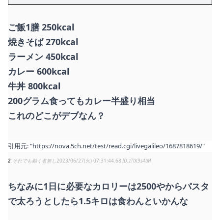
ご飯1膳 250kcal
焼きそば 270kcal
ラーメン 450kcal
カレー 600kcal
牛丼 800kcal
200グラム食ってもカレー半盛り相当
これのどこがデブなん？
引用元:
"https://nova.5ch.net/test/read.cgi/livegalileo/1687818619/"
2
それでも動く名無し
2023/06/27(火) 07:31:44.68
zTtK9s4tM
ちなみに1日に必要なカロリーは2500やからパスタ
で太ろうとしたら1.5キロは食わんといかんな