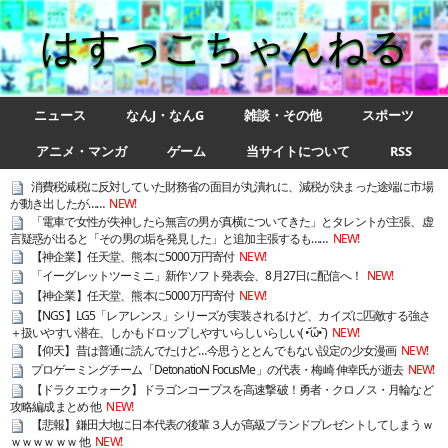
はすっこちゃんねる
ニュース
なんJ・なんG
雑談・その他
スポーツ
アニメ・マンガ
ゲーム
当サイトについて
RSS
消費税減税に反対していた財務省の面目が丸潰れに、減税が決まった途端に市場
が動き出したが……
NEW!
「電車で女性が失神したら無言の男が真横についてきた」とタレントが主張、虚
言疑惑が出ると「その男の垢を発見した」と追加主張するも……
NEW!
【神企業】任天堂、熊本に5000万円寄付
NEW!
「イーグレットツーミニ」新作ソフト発表会、8月27日に配信へ！
NEW!
【神企業】任天堂、熊本に5000万円寄付
NEW!
【NGS】LG5「レアレンス」シリーズが実装されるけど、カイズに匹敵する強さ
＋扱いやすい潜在、しかもドロップしやすいらしいらしい( •᷄ὤ•᷅ )
NEW!
【仰天】昔は普通に読んでたけど…今思うととんでもない設定の少女漫画
NEW!
プロゲーミングチーム「DetonatioN FocusMe」の代表・梅崎 伸幸氏が逝去
NEW!
【ドラクエウォーク】ドラゴンコープスを高速撃破！勇者・クロノス・月輪など
攻略編成まとめ 他
NEW!
【悲報】鎌田大地に日本代表の後輩３人が高級ブランドプレゼントしてしまうｗ
ｗｗｗｗｗｗ 他
NEW!