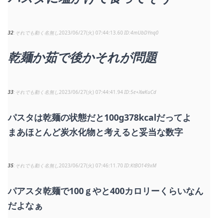
32
それでも動く名無し
2023/06/27(火) 07:44:13.60
4mUbDYnq0
乾麺か茹で後かそれが問題
33
それでも動く名無し
2023/06/27(火) 07:44:41.94
5e+XwKuCd
パスタは乾麺の状態だと100g378kcalだってよ
まあほとんど炭水化物と考えると妥当な数字
35
それでも動く名無し
2023/06/27(火) 07:46:11.70
KtBO149xM
パアスタ乾麺で100ｇやと400カロリーくらいなん
だよなぁ