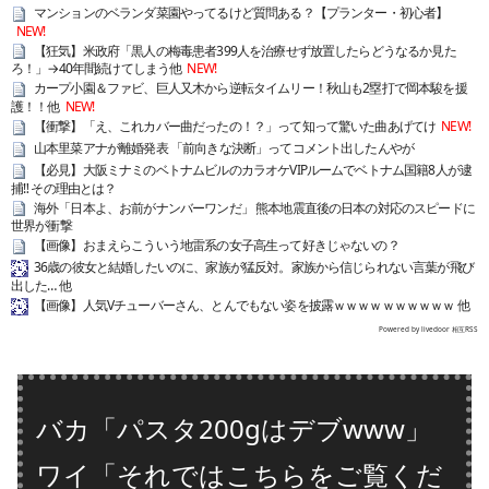
マンションのベランダ菜園やってるけど質問ある？【プランター・初心者】
NEW!
【狂気】米政府「黒人の梅毒患者399人を治療せず放置したらどうなるか見た
ろ！」→40年間続けてしまう他
NEW!
カープ小園＆ファビ、巨人又木から逆転タイムリー！秋山も2塁打で岡本駿を援
護！！他
NEW!
【衝撃】「え、これカバー曲だったの！？」って知って驚いた曲あげてけ
NEW!
山本里菜アナが離婚発表 「前向きな決断」ってコメント出したんやが
【必見】大阪ミナミのベトナムビルのカラオケVIPルームでベトナム国籍8人が逮
捕‼ その理由とは？
海外「日本よ、お前がナンバーワンだ」 熊本地震直後の日本の対応のスピードに
世界が衝撃
【画像】おまえらこういう地雷系の女子高生って好きじゃないの？
36歳の彼女と結婚したいのに、家族が猛反対。家族から信じられない言葉が飛び
出した… 他
【画像】人気Vチューバーさん、とんでもない姿を披露ｗｗｗｗｗｗｗｗｗｗ 他
Powered by livedoor 相互RSS
バカ「パスタ200gはデブwww」
ワイ「それではこちらをご覧くだ