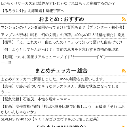
Lからくりサーカス2は筐体がアレじゃなければもっと稼働するのか？
【るろうに剣心 北海道編】蝙也宇宙へ
おまとめ : おすすめ
マンションのベランダ菜園やってるけど質問ある？【プランター・初心者】
アマゾンの密林に眠る「幻の文明」の痕跡。400もの巨大遺構を新たに発見
【衝撃】「え、これカバー曲だったの！？」って知って驚いた曲あげてけ
「何しようとしてたんだっけ？」直前の思考をド忘れする恐怖の脳現象
【動画】ついに国産リアルヒューマノイドｷﾀ━━━━━━(ﾟ∀ﾟ)━━━━━
━ !!!!!
まとめチェッカー 総合
まとめチェッカーは閉鎖しました。RSSの解除をお願いします。
【悲報】サ終が近づいてそうなデレステさん、悲惨な状況になってしま
う……
【緊急悲報】石破茂、本性を現すｗｗｗｗ
【動画】安倍首相(当時)「杉田水脈を比例で応援しよう」石破茂「それはお
かしいんじゃないか」
SEVEN’S TV #1160【ｙｔｒがゴジエヴァをぶっ壊した結果】