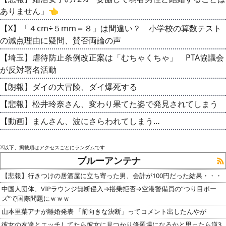
ありません」👈
【X】「４cm÷５mm＝８」は間違い？ 小学校の算数テスト
の減点理由に疑問、賛否両論の声
【埼玉】虐待防止条例改正案は「むちゃくちゃ」 PTA協議会
が反対署名活動
【朗報】ダイの大冒険、ダイ爆死する
【悲報】松井玲奈さん、変わり果てた姿で発見されてしまう
【動画】まんさん、波にさらわれてしまう…
※以下、掲載順はアクセスごとにランダムです
ブルーアンテナ
【悲報】行きつけの居酒屋に立ち寄った男、会計が100円だった結果・・・
中国人団体、VIPラウンジ無断侵入→搭乗拒否→空港警備員の”つり目ポー
ズ”で国際問題にｗｗｗ
山本里菜アナが離婚発表 「前向きな決断」ってコメント出したんやが
彼女の友達とエッチしてたら彼女に見つかり修羅場になるかと思ったら逆3