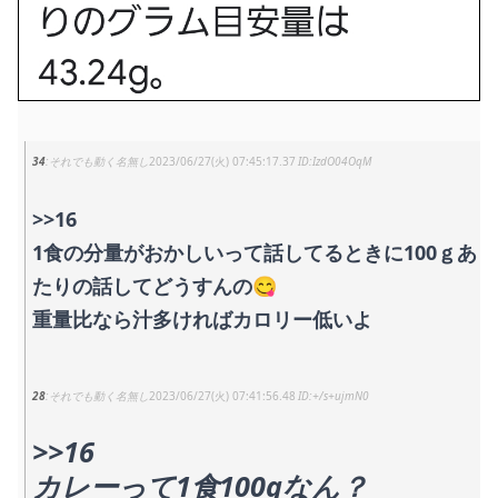
34
それでも動く名無し
2023/06/27(火) 07:45:17.37
IzdO04OqM
>>16
1食の分量がおかしいって話してるときに100ｇあ
たりの話してどうすんの😋
重量比なら汁多ければカロリー低いよ
28
それでも動く名無し
2023/06/27(火) 07:41:56.48
+/s+ujmN0
>>16
カレーって1食100gなん？