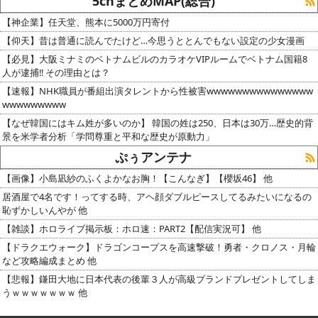
5chまとめMAP(総合)
【神企業】任天堂、熊本に5000万円寄付
【仰天】昔は普通に読んでたけど…今思うととんでもない設定の少女漫画
【必見】大阪ミナミのベトナムビルのカラオケVIPルームでベトナム国籍8
人が逮捕‼ その理由とは？
【速報】NHK職員が番組出演タレントから性被害wwwwwwwwwwwwwww
wwwwwwwww
【なぜ韓国にはキム姓が多いのか】 韓国の姓は250、日本は30万…歴史的背
景を米学者分析「学問尊重と平和な歴史が原動力」
ぷぅアンテナ
【画像】小島凪紗のふくよかなお胸！【こんなぎ】【櫻坂46】 他
居酒屋で4名です！ってする時、アヘ顔ダブルピースしてるみたいになるの
恥ずかしいんやが 他
【雑談】ホロライブ掲示板：ホロ速：PART2【配信実況可】 他
【ドラクエウォーク】ドラゴンコープスを高速撃破！勇者・クロノス・月輪
など攻略編成まとめ 他
【悲報】鎌田大地に日本代表の後輩３人が高級ブランドプレゼントしてしま
うｗｗｗｗｗｗｗ 他