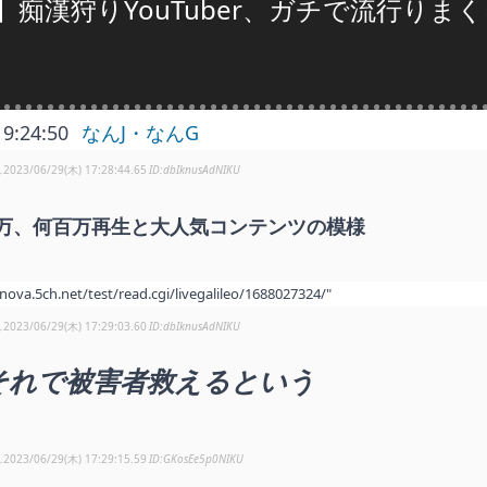
】痴漢狩りYouTuber、ガチで流行り
19:24:50
なんJ・なんG
し
2023/06/29(木) 17:28:44.65
dbIknusAdNIKU
万、何百万再生と大人気コンテンツの模様
/nova.5ch.net/test/read.cgi/livegalileo/1688027324/"
し
2023/06/29(木) 17:29:03.60
dbIknusAdNIKU
それで被害者救えるという
し
2023/06/29(木) 17:29:15.59
GKosEe5p0NIKU