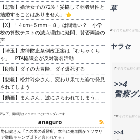
【悲報】婚活女子の72%「妥協して弱者男性と
草
結婚することはありません」👈
【X】「４cm÷５mm＝８」は間違い？ 小学
4
それでも動く名無
校の算数テストの減点理由に疑問、賛否両論の
声
ヤラセ
【埼玉】虐待防止条例改正案は「むちゃくち
ゃ」 PTA協議会が反対署名活動
【朗報】ダイの大冒険、ダイ爆死する
7
それでも動く名
【悲報】松井玲奈さん、変わり果てた姿で発見
>>4
されてしまう
警察グ
【動画】まんさん、波にさらわれてしまう…
※以下、掲載順はアクセスごとにランダムです
10
それでも動く
anaguro
野口健さん「この国の避難所。本当に先進国か？ソマリ
>>4
ア難民キャンプ以下と言われてる」