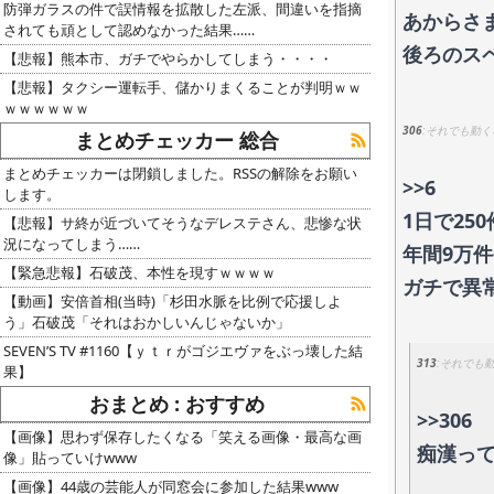
防弾ガラスの件で誤情報を拡散した左派、間違いを指摘
あからさ
されても頑として認めなかった結果……
後ろのス
【悲報】熊本市、ガチでやらかしてしまう・・・・
【悲報】タクシー運転手、儲かりまくることが判明ｗｗ
ｗｗｗｗｗｗ
306
それでも動く
まとめチェッカー 総合
まとめチェッカーは閉鎖しました。RSSの解除をお願い
>>6
します。
1日で25
【悲報】サ終が近づいてそうなデレステさん、悲惨な状
況になってしまう……
年間9万
【緊急悲報】石破茂、本性を現すｗｗｗｗ
ガチで異
【動画】安倍首相(当時)「杉田水脈を比例で応援しよ
う」石破茂「それはおかしいんじゃないか」
SEVEN’S TV #1160【ｙｔｒがゴジエヴァをぶっ壊した結
313
それでも
果】
おまとめ : おすすめ
>>306
【画像】思わず保存したくなる「笑える画像・最高な画
痴漢っ
像」貼っていけwww
【画像】44歳の芸能人が同窓会に参加した結果www