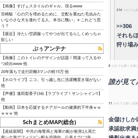
【画像】すげぇスタイルのギャル、現るwww
314
それでも
宮崎駿「心の穴を埋めるために、交配を重ねた毛虫みた
いな小さな犬を連れてる人、本当に醜い」←これどう思
>>306
う？
【最近】冷たい空調服ってやつが出てるらしくめっちゃ
それも
欲しい
狩り場
ぷぅアンテナ
【画像】このトイレのデザインが話題！間違って入るや
つ続出www 他
8
それでも動く名無
20年落ちで走行距離3マンの軽15万 他
【ホロライブ】ニコ、引っ越し先に洗濯機置き場がない
誰が見て
他
【声優】逢田梨香子(34)【ラブライブ！サンシャイン!!】
他
11
それでも動く名無
【動画】日本を応援するチアガールの健康的下半身ｗｗ
ｗｗｗ 他
金儲けしか
5chまとめMAP(総合)
承認欲求満
【産経新聞】 中共の海警局と海軍の船が衝突2人死亡
撮影出来る
南シナ海でフィリピン船を追跡中、公表までに1年