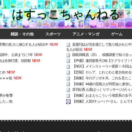
はすっこちゃんねる
雑談・その他
スポーツ
アニメ・マンガ
ゲーム
手際の良さに感心する人が続出中
NEW!
某週刊誌が完全逃亡して取り残された中
る人が続出
NEW!
追跡中、公表までに1年
NEW!
国税局職員（25）、税務調査で知り合っ
崎は全身打撲、頭部裂
NEW!
【声優】逢田梨香子(34)【ラブライブ！サ
【NGS】メインストーリー更新！今回
とめ
NEW!
【悲報】ロシア、じわじわと逝き始める
ｗｗｗ他
NEW!
【画像】今のクソガキ共、これを見たこ
【画像】44歳の芸能人が同窓会に参加し
音羽紀香 お股ぱっくりマッサージがい
界が衝撃
【画像】おまえらこういう地雷系の女子
た… 他
【画像】人気Vチューバーさん、とんで