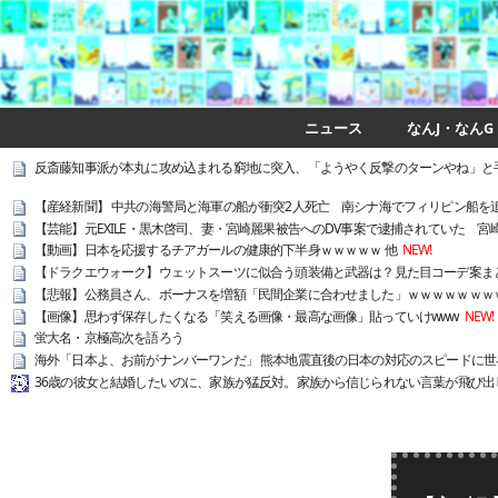
ニュース
なんJ・なんG
反斎藤知事派が本丸に攻め込まれる窮地に突入、「ようやく反撃のターンやね」と
【産経新聞】 中共の海警局と海軍の船が衝突2人死亡 南シナ海でフィリピン船を
【芸能】元EXILE・黒木啓司、妻・宮崎麗果被告へのDV事案で逮捕されていた 宮
【動画】日本を応援するチアガールの健康的下半身ｗｗｗｗｗ 他
NEW!
【ドラクエウォーク】ウェットスーツに似合う頭装備と武器は？見た目コーデ案ま
【悲報】公務員さん、ボーナスを増額「民間企業に合わせました」ｗｗｗｗｗｗｗ
【画像】思わず保存したくなる「笑える画像・最高な画像」貼っていけwww
NEW!
蛍大名・京極高次を語ろう
海外「日本よ、お前がナンバーワンだ」 熊本地震直後の日本の対応のスピードに世
36歳の彼女と結婚したいのに、家族が猛反対。家族から信じられない言葉が飛び出し