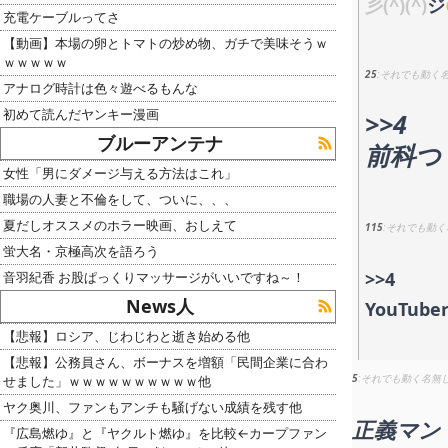
彡(^)(^)
ジ
充電ケーブルってさ
【動画】本場の卵とトマトの炒め物、ガチで美味そうｗ
ｗｗｗｗｗ
25
それでも動く
アナログ時計は色々遊べるもんな
初めて読んだヤンキー漫画
>>4
ブルーアンテナ
前科つ
女性「男にダメージ与える方法はこれ」
職場の人妻と不倫をして、ついに、、、
夏だしオススメのホラー映画、おしえて
115
それでも動く
蛍大名・京極高次を語ろう
>>4
音羽紀香 お股ぱっくりマッサージがいいですね～！
News人
YouTu
【悲報】ロシア、じわじわと逝き始める他
【悲報】公務員さん、ボーナスを増額「民間企業に合わ
5
それでも動く名無
せました」ｗｗｗｗｗｗｗｗｗｗ他
ヤク奥川、ファンもアンチも騒げない成績を残す他
正義マン
『広島燃ゆ』と『ヤクルト燃ゆ』を比較←カープファン