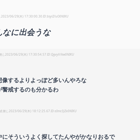
し
2023/06/29(木) 17:30:00.30
bsylZ/uO0NIKU
んなに出会うな
無し
2023/06/29(木) 17:30:54.57
QgvyV/kw0NIKU
想像するよりよっぽど多いんやろな
が警戒するのも分かるわ
名無し
2023/06/29(木) 18:12:25.67
eIme3JZx0NIKU
中にそういうよく探してたんやがかなりおるで