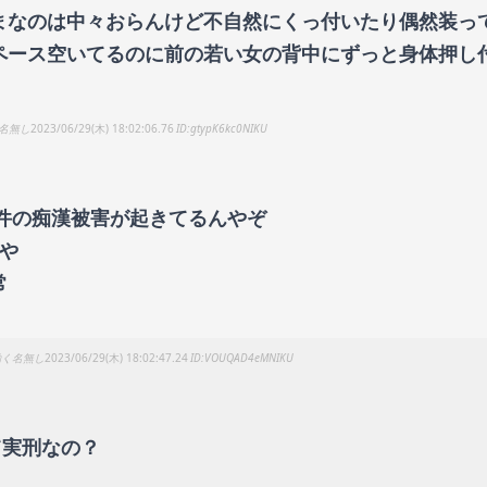
まなのは中々おらんけど不自然にくっ付いたり偶然装っ
ペース空いてるのに前の若い女の背中にずっと身体押し
名無し
2023/06/29(木) 18:02:06.76
gtypK6kc0NIKU
0件の痴漢被害が起きてるんやぞ
件や
常
動く名無し
2023/06/29(木) 18:02:47.24
VOUQAD4eMNIKU
て実刑なの？