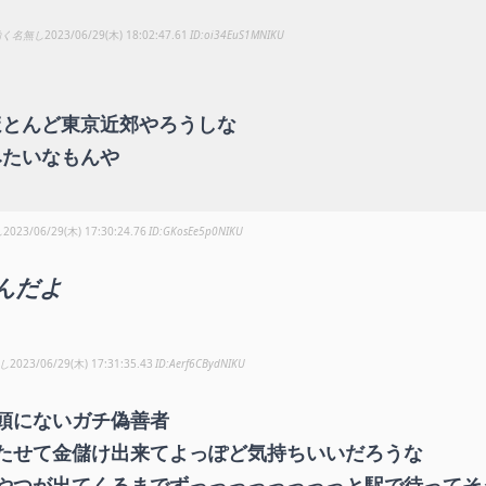
動く名無し
2023/06/29(木) 18:02:47.61
oi34EuS1MNIKU
ほとんど東京近郊やろうしな
みたいなもんや
し
2023/06/29(木) 17:30:24.76
GKosEe5p0NIKU
んだよ
し
2023/06/29(木) 17:31:35.43
Aerf6CBydNIKU
頭にないガチ偽善者
たせて金儲け出来てよっぽど気持ちいいだろうな
やつが出てくるまでずっっっっっっっっと駅で待ってそ