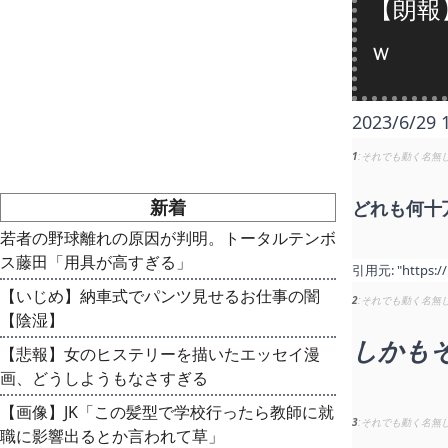
【朗報
ｗ
2023/6/29 
1
それでも動く名無
新着
どれも何十
若者の野球離れの原因が判明。トータルテンボ
ス藤田「用具が高すぎる」
引用元:
"https:/
【いじめ】納車式でパンツ見せるお仕事の闇
2
それでも動く名無
【陰湿】
しかも
【悲報】女のヒステリーを描いたエッセイ漫
画、どうしようもなさすぎる
【画像】JK「この髪型で学校行ったら教師に就
3
それでも動く名無
職に影響出るとか言われて草」