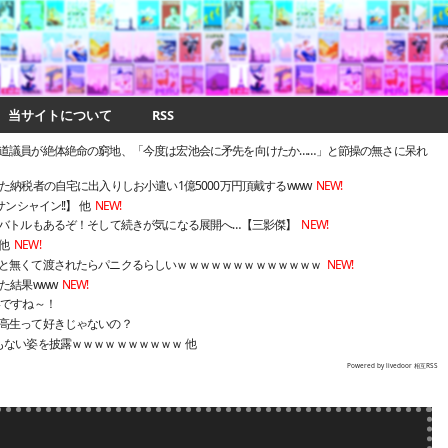
当サイトについて
RSS
道議員が絶体絶命の窮地、「今度は宏池会に矛先を向けたか……」と節操の無さに呆れ
た納税者の自宅に出入りしお小遣い1億5000万円頂戴するwww
NEW!
ンシャイン!!】 他
NEW!
はバトルもあるぞ！そして続きが気になる展開へ…【三影傑】
NEW!
他
NEW!
と無くて渡されたらパニクるらしいｗｗｗｗｗｗｗｗｗｗｗｗｗ
NEW!
た結果www
NEW!
いですね～！
高生って好きじゃないの？
もない姿を披露ｗｗｗｗｗｗｗｗｗｗ 他
Powered by livedoor 相互RSS