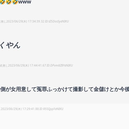
🤣🤣🤣www
名無し
2023/06/29(木) 17:34:39.32
tZ5DosSydNIKU
くやん
名無し
2023/06/29(木) 17:44:41.67
DPvm8ZBYdNIKU
ber側が女用意して冤罪ふっかけて撮影して金儲けとか今
し
2023/06/29(木) 17:29:41.88
R5SQjqiFdNIKU