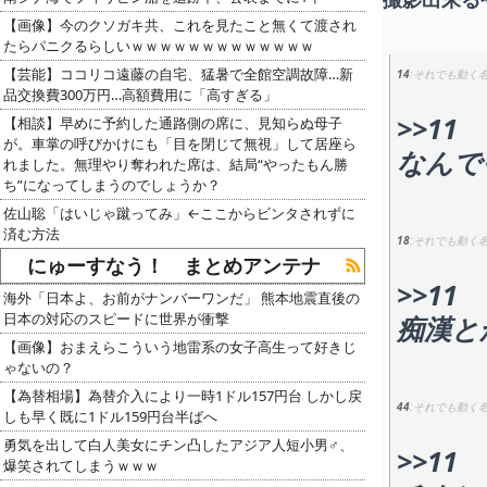
【画像】今のクソガキ共、これを見たこと無くて渡され
たらパニクるらしいｗｗｗｗｗｗｗｗｗｗｗｗｗ
【芸能】ココリコ遠藤の自宅、猛暑で全館空調故障…新
14
それでも動く
品交換費300万円…高額費用に「高すぎる」
>>11
【相談】早めに予約した通路側の席に、見知らぬ母子
が。車掌の呼びかけにも「目を閉じて無視」して居座ら
なんで
れました。無理やり奪われた席は、結局“やったもん勝
ち”になってしまうのでしょうか？
佐山聡「はいじゃ蹴ってみ」←ここからビンタされずに
済む方法
18
それでも動く
にゅーすなう！ まとめアンテナ
>>11
海外「日本よ、お前がナンバーワンだ」 熊本地震直後の
日本の対応のスピードに世界が衝撃
痴漢と
【画像】おまえらこういう地雷系の女子高生って好きじ
ゃないの？
【為替相場】為替介入により一時1ドル157円台 しかし戻
44
それでも動く
しも早く既に1ドル159円台半ばへ
勇気を出して白人美女にチン凸したアジア人短小男♂、
>>11
爆笑されてしまうｗｗｗ