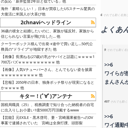
の反応「新井監督2年目と似ている」他
海外「素晴らしい！」日本が買収したUSスチール驚異の
大復活に米国人が大喜び他
6
それでも動く名無
2chnaviヘッドライン
よくあ
36歳の彼女と結婚したいのに、家族が猛反対。家族から
信じられない言葉が飛び出した… 他
クーラーボックス積んで出発→途中で買い足し…50代公
務員の“ドライブ”が地獄すぎた 他
9
それでも動く名
【画像】長濱ねる(27歳)の乳がヤバイと話題にｗｗｗｗ1
700万バズｗｗｗｗｗｗｗｗｗｗ 他
>>6
【画像】人気Vチューバーさん、とんでもない姿を披露
ワイらが
ｗｗｗｗｗｗｗｗｗｗ 他
まんさん
【悲報】2050年の日本、独身ボッチ祭りが現実になると
かｗｗｗｗ 他
キター！(ﾟ∀ﾟ)アンテナ
407
それでも動く
国税局職員（25）、税務調査で知り合った納税者の自宅
に出入りしお小遣い1億5000万円頂戴するwww
>>6
【芸能】元EXILE・黒木啓司、妻・宮崎麗果被告へのDV
事案で逮捕されていた 宮崎は全身打撲、頭部裂
ワイ通勤