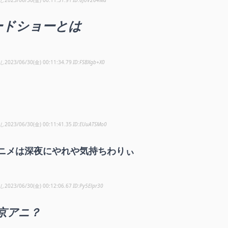
ードショーとは
し
2023/06/30(金) 00:11:34.79
FSBXgb+X0
し
2023/06/30(金) 00:11:41.35
EUuATSMo0
ニメは深夜にやれや気持ちわりぃ
し
2023/06/30(金) 00:12:06.67
Py5Elpr30
京アニ？