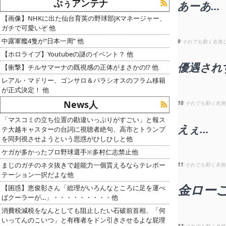
ぷぅアンテナ
あーあ…
【画像】NHKに出た仙台育英の野球部JKマネージャー、
ガチで可愛いぞ 他
中露軍艦4隻が“日本一周” 他
9
それでも動く名無
【ホロライブ】Youtubeの謎のイベント？ 他
優遇され
【衝撃】チルサマーナの既視感の正体がまさかの⁉️ 他
レアル・マドリー、ゴンサロ＆パラシオスのフラム移籍
が正式決定！ 他
News人
10
それでも動く名無
「マスコミの立ち位置の勘違いっぷりがすごい」と報ス
えぇ…
テ大越キャスターの台詞に視聴者絶句、高市とトランプ
を同列視させようという思惑がひしひしと他
ケガが多かったプロ野球選手※多村仁志禁止他
まじのガチのネタ抜きで超能力一個貰えるならテレポー
11
それでも動く名無
テーション一択だよな他
金ロー
【困惑】恵俊彰さん「総理がいろんなところに足を運べ
ばクーラーが…」・・・・・・・・・他
消費税減税をなんとしても阻止したい石破前首相、「何
いってんのこいつ」と有権者をドン引きさせるよな屁理
12
それでも動く名無