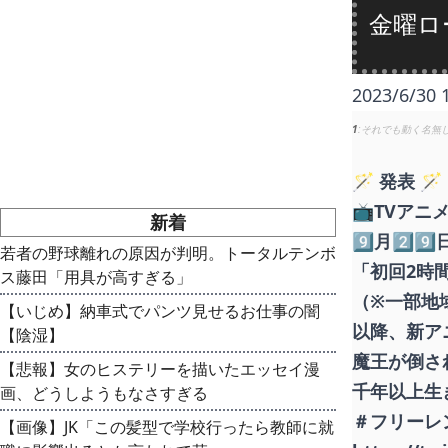
金曜ロ
2023/6/30 
1
それでも動く名無
🪄 発表 🪄
📺TVア
新着
9⃣月2⃣9
若者の野球離れの原因が判明。トータルテンボ
「初回2時
ス藤田「用具が高すぎる」
（※一部地
【いじめ】納車式でパンツ見せるお仕事の闇
以降、新ア
【陰湿】
魔王が倒さ
【悲報】女のヒステリーを描いたエッセイ漫
千年以上生
画、どうしようもなさすぎる
＃フリーレン 
【画像】JK「この髪型で学校行ったら教師に就