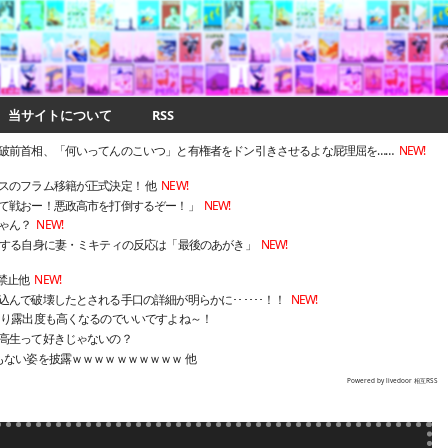
当サイトについて
RSS
破前首相、「何いってんのこいつ」と有権者をドン引きさせるよな屁理屈を……
NEW!
スのフラム移籍が正式決定！ 他
NEW!
て戦おー！悪政高市を打倒するぞー！」
NEW!
ゃん？
NEW!
にする自身に妻・ミキティの反応は「最後のあがき」
NEW!
禁止他
NEW!
んで破壊したとされる手口の詳細が明らかに･･････！！
NEW!
なり露出度も高くなるのでいいですよね～！
高生って好きじゃないの？
もない姿を披露ｗｗｗｗｗｗｗｗｗｗ 他
Powered by livedoor 相互RSS