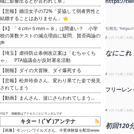
https://tw
職に影響出るとか言われて草」
【悲報】婚活女子の72%「妥協して弱者男性と
結婚することはありません」👈
【X】「４cm÷５mm＝８」は間違い？ 小学
引用元:
"https:/
校の算数テストの減点理由に疑問、賛否両論の
2
それでも動く名無
声
なにこれ
【埼玉】虐待防止条例改正案は「むちゃくち
ゃ」 PTA協議会が反対署名活動
【朗報】ダイの大冒険、ダイ爆死する
3
それでも動く名無
【悲報】松井玲奈さん、変わり果てた姿で発見
されてしまう
フリーレン
【動画】まんさん、波にさらわれてしまう…
4
それでも動く名無
※以下、掲載順はアクセスごとにランダムです
キター！(ﾟ∀ﾟ)アンテナ
初回120
【画像】モンハンワイルズさん、今更体験版を配信www