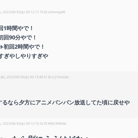
し
2023/06/30(金) 00:12:17.74
zUhmmgdt0
回1時間やで！
初回90分やで！
→初回2時間やで！
すぎやしやりすぎや
名無し
2023/06/30(金) 00:13:48.61
U/j1hmGAa
するなら夕方にアニメバンバン放送してた頃に戻せや
し
2023/06/30(金) 00:12:19.56
WRzCW9bNa