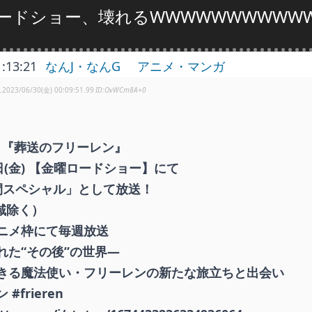
ードショー、壊れるWWWWWWWWWWW
1:13:21
なんJ・なんG
アニメ・マンガ
し
2023/06/30(金) 00:09:51.99
OvWCm8A+0
ニメ『葬送のフリーレン』
⃣日(金) 【金曜ロードショー】にて
間スペシャル」として放送！
域除く）
ニメ枠にて毎週放送
れた“その後”の世界―
きる魔法使い・フリーレンの新たな旅立ちと出会い
#frieren