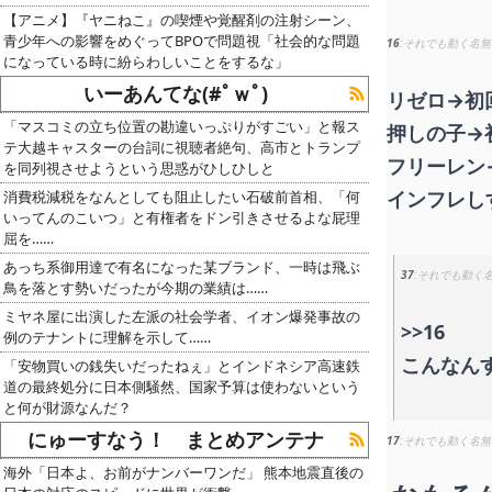
【アニメ】『ヤニねこ』の喫煙や覚醒剤の注射シーン、
青少年への影響をめぐってBPOで問題視「社会的な問題
16
それでも動く名無
になっている時に紛らわしいことをするな」
いーあんてな(#ﾟｗﾟ)
リゼロ→初
「マスコミの立ち位置の勘違いっぷりがすごい」と報ス
押しの子→
テ大越キャスターの台詞に視聴者絶句、高市とトランプ
フリーレン
を同列視させようという思惑がひしひしと
インフレし
消費税減税をなんとしても阻止したい石破前首相、「何
いってんのこいつ」と有権者をドン引きさせるよな屁理
屈を……
あっち系御用達で有名になった某ブランド、一時は飛ぶ
37
それでも動く
鳥を落とす勢いだったが今期の業績は……
ミヤネ屋に出演した左派の社会学者、イオン爆発事故の
>>16
例のテナントに理解を示して……
こんなん
「安物買いの銭失いだったねぇ」とインドネシア高速鉄
道の最終処分に日本側騒然、国家予算は使わないという
と何が財源なんだ？
にゅーすなう！ まとめアンテナ
17
それでも動く名無
海外「日本よ、お前がナンバーワンだ」 熊本地震直後の