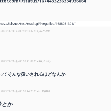
itter.com/i/status/1674433236334936064
/nova.5ch.net/test/read.cgi/livegalileo/1688051391/"
し
2023/06/30(金) 00:10:33.37
6JoV264Ma
し
2023/06/30(金) 00:10:41.88
A4HgPdU6p
ってそんな扱いされるほどなんか
し
2023/06/30(金) 00:10:44.73
4Ya3FfTW0
分とか