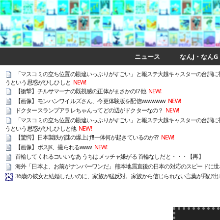
ニュース
なんJ・なんG
「マスコミの立ち位置の勘違いっぷりがすごい」と報ステ大越キャスターの台詞に
うという思惑がひしひしと
NEW!
【衝撃】チルサマーナの既視感の正体がまさかの⁉️ 他
NEW!
【画像】モンハンワイルズさん、今更体験版を配信wwwwww
NEW!
ドクタースランプアラレちゃんってどの辺がドクターなの？
NEW!
「マスコミの立ち位置の勘違いっぷりがすごい」と報ステ大越キャスターの台詞に
うという思惑がひしひしと他
NEW!
【驚愕】日本製鉄が謎の爆上げ!!一体何が起きているのか??
NEW!
【画像】ボスJK、撮られるwww
NEW!
首輪してくれるコいいなあ うちはメッチャ嫌がる 首輪なしだと・・・【再】
海外「日本よ、お前がナンバーワンだ」 熊本地震直後の日本の対応のスピードに世
36歳の彼女と結婚したいのに、家族が猛反対。家族から信じられない言葉が飛び出し