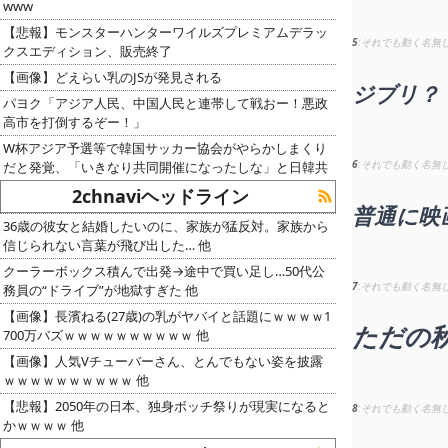
www
【悲報】モンスターハンターワイルズプレミアムデラッ
5
それでも動く名無
クスエディション、販売終了
【画像】どえらい乳のJSが発見される
ジブリ？
パヨク「アジア人民、中国人民と連帯して戦おー！悪政
高市を打倒するぞー！」
W杯アジア予選等で韓国サッカー協会がやらかしまくり
6
それでも動く名無
だと発覚、「いきなり共同開催になったしな」と日韓共
2chnaviヘッドライン
普通に映
36歳の彼女と結婚したいのに、家族が猛反対。家族から
信じられない言葉が飛び出した… 他
クーラーボックス積んで出発→途中で買い足し…50代公
7
それでも動く名無
務員の“ドライブ”が地獄すぎた 他
【画像】長濱ねる(27歳)の乳がヤバイと話題にｗｗｗｗ1
ただの
700万バズｗｗｗｗｗｗｗｗｗｗ 他
【画像】人気Vチューバーさん、とんでもない姿を披露
ｗｗｗｗｗｗｗｗｗｗ 他
【悲報】2050年の日本、独身ボッチ祭りが現実になると
8
それでも動く名無
かｗｗｗｗ 他