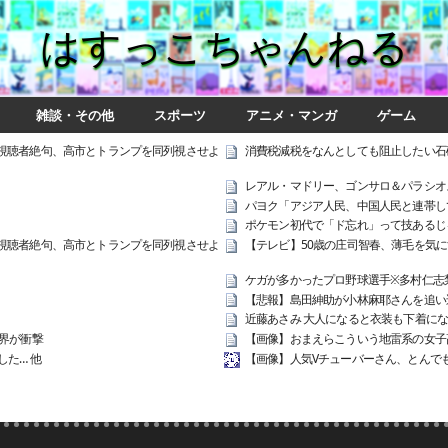
はすっこちゃんねる
雑談・その他
スポーツ
アニメ・マンガ
ゲーム
視聴者絶句、高市とトランプを同列視させよ
消費税減税をなんとしても阻止したい石
レアル・マドリー、ゴンサロ＆パラシオ
パヨク「アジア人民、中国人民と連帯し
ポケモン初代で「ド忘れ」って技あるじ
視聴者絶句、高市とトランプを同列視させよ
【テレビ】50歳の庄司智春、薄毛を気
ケガが多かったプロ野球選手※多村仁志
【悲報】島田紳助が小林麻耶さんを追い込
近藤あさみ 大人になると衣装も下着に
界が衝撃
【画像】おまえらこういう地雷系の女子
た… 他
【画像】人気Vチューバーさん、とんで