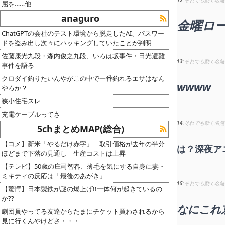
屈を……他
anaguro
金曜ロ
ChatGPTの会社のテスト環境から脱走したAI、パスワー
ドを盗み出し次々にハッキングしていたことが判明
佐藤康光九段・森内俊之九段、いろは坂事件・日光遭難
13
それでも動く名無
事件を語る
クロダイ釣りたいんやがこの中で一番釣れるエサはなん
wwww
やろか？
狭小住宅スレ
充電ケーブルってさ
14
それでも動く名無
5chまとめMAP(総合)
【コメ】新米「やるだけ赤字」 取引価格が去年の半分
は？深夜ア
ほどまで下落の見通し 生産コストは上昇
【テレビ】50歳の庄司智春、薄毛を気にする自身に妻・
ミキティの反応は「最後のあがき」
15
それでも動く名無
【驚愕】日本製鉄が謎の爆上げ!!一体何が起きているの
か??
なにこれ
劇団員やってる友達からたまにチケット買わされるから
見に行くんやけどさ・・・