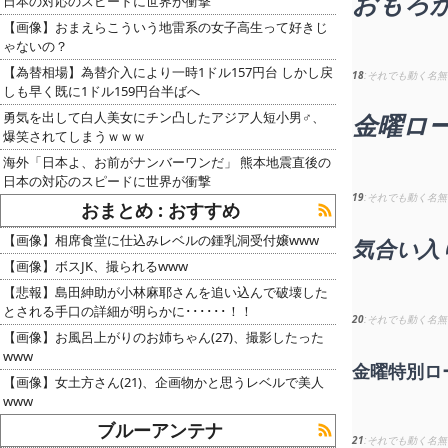
おもろ
日本の対応のスピードに世界が衝撃
【画像】おまえらこういう地雷系の女子高生って好きじ
ゃないの？
【為替相場】為替介入により一時1ドル157円台 しかし戻
18
それでも動く名無
しも早く既に1ドル159円台半ばへ
勇気を出して白人美女にチン凸したアジア人短小男♂、
金曜ロー
爆笑されてしまうｗｗｗ
海外「日本よ、お前がナンバーワンだ」 熊本地震直後の
日本の対応のスピードに世界が衝撃
19
それでも動く名無
おまとめ : おすすめ
【画像】相席食堂に仕込みレベルの鍾乳洞受付嬢www
気合い入
【画像】ボスJK、撮られるwww
【悲報】島田紳助が小林麻耶さんを追い込んで破壊した
とされる手口の詳細が明らかに･･････！！
20
それでも動く名無
【画像】お風呂上がりのお姉ちゃん(27)、撮影したった
www
金曜特別ロ
【画像】女土方さん(21)、企画物かと思うレベルで美人
www
ブルーアンテナ
21
それでも動く名無