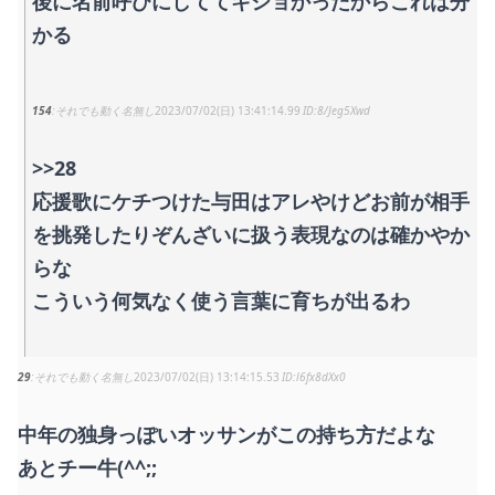
後に名前呼びにしててキショかったからこれは分
かる
154
それでも動く名無し
2023/07/02(日) 13:41:14.99
8/Jeg5Xwd
>>28
応援歌にケチつけた与田はアレやけどお前が相手
を挑発したりぞんざいに扱う表現なのは確かやか
らな
こういう何気なく使う言葉に育ちが出るわ
29
それでも動く名無し
2023/07/02(日) 13:14:15.53
l6fx8dXx0
中年の独身っぽいオッサンがこの持ち方だよな
あとチー牛(^^;;