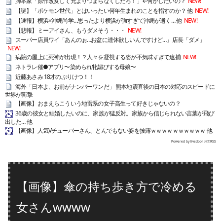
脚本家「原作改変して元よりつまらなくしたろ！」←何がしたいの？
NEW!
【謎】「ポケモン世代」とはいったい何年生まれのことを指すのか？ 他
NEW!
【速報】横浜×沖縄尚学…思ったより横浜が強すぎて沖縄が逝く… 他
NEW!
【悲報】ミーアイさん、もうダメそう・・・
NEW!
スーパー店員ワイ「あんのぉ…お盆に連休欲しいんですけど…」店長「ダメ」
NEW!
病院の屋上に死神が出現！？人々を凝視する姿が不気味すぎて逮捕
NEW!
ネトラレ催●アプリ〜染められ牝媚びする母娘〜
近藤あさみ 18才のぷりけつ！！
海外「日本よ、お前がナンバーワンだ」 熊本地震直後の日本の対応のスピードに
世界が衝撃
【画像】おまえらこういう地雷系の女子高生って好きじゃないの？
36歳の彼女と結婚したいのに、家族が猛反対。家族から信じられない言葉が飛び
出した… 他
【画像】人気Vチューバーさん、とんでもない姿を披露ｗｗｗｗｗｗｗｗｗｗ 他
Powered by livedoor 相互RSS
【画像】傘の持ち歩き方で冷める
女さんwwww