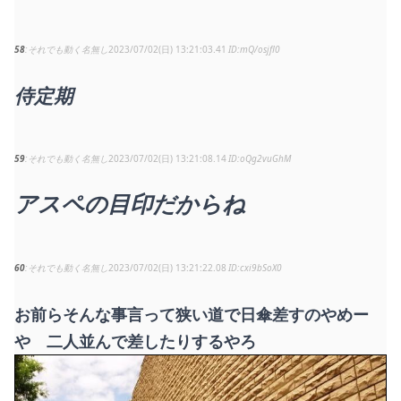
58
それでも動く名無し
2023/07/02(日) 13:21:03.41
mQ/osjfl0
侍定期
59
それでも動く名無し
2023/07/02(日) 13:21:08.14
oQg2vuGhM
アスペの目印だからね
60
それでも動く名無し
2023/07/02(日) 13:21:22.08
cxi9bSoX0
お前らそんな事言って狭い道で日傘差すのやめー
や 二人並んで差したりするやろ