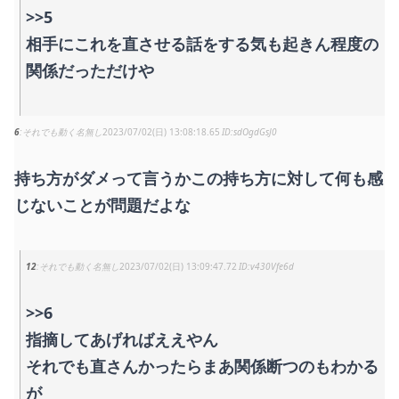
>>5
相手にこれを直させる話をする気も起きん程度の
関係だっただけや
6
それでも動く名無し
2023/07/02(日) 13:08:18.65
sdOgdGsJ0
持ち方がダメって言うかこの持ち方に対して何も感
じないことが問題だよな
12
それでも動く名無し
2023/07/02(日) 13:09:47.72
v430Vfe6d
>>6
指摘してあげればええやん
それでも直さんかったらまあ関係断つのもわかる
が