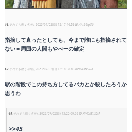
44
それでも動く名無し
2023/07/02(日) 13:17:46.59
4As36JgO0
指摘して直ったとしても、今まで誰にも指摘されて
ない＝周囲の人間もやべーの確定
45
それでも動く名無し
2023/07/02(日) 13:18:58.88
0WXtTSx/a
駅の階段でこの持ち方してるバカとか殺したろうか
思うわ
48
それでも動く名無し
2023/07/02(日) 13:20:00.03
XWTxWhXLM
>>45