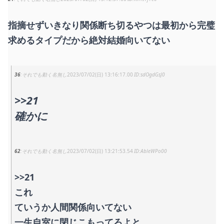
指摘せずいきなり関係断ち切るやつは最初から完璧
求めるタイプだから絶対結婚向いてない
36
それでも動く名無し
2023/07/02(日) 13:16:17.00
sdOgdGsJ0
>>21
確かに
62
それでも動く名無し
2023/07/02(日) 13:21:53.54
AbleWPo00
>>21
これ
ていうか人間関係向いてない
一生自室に閉じこもってろよと