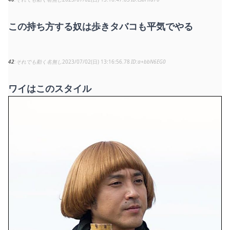
この持ち方する奴は歩きタバコも平気でやる
42
それでも動く名無し
2023/07/02(日) 13:16:56.78
a+bbN6EG0
ワイはこのスタイル