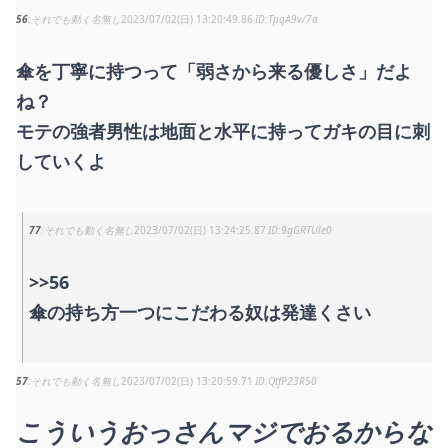
56
それでも動く名無し
2023/07/02(日) 13:20:49.86
TpqA9v/7a
傘を丁寧に持つって「弱さから来る優しさ」だよ
ね？
モテの強者男性は地面と水平に持ってガキの目に刺
していくよ
77
それでも動く名無し
2023/07/02(日) 13:24:25.87
9gGRTUle0
>>56
傘の持ち方一つにこだわる奴は発達くさい
57
それでも動く名無し
2023/07/02(日) 13:20:59.71
QtfP23R50
こういうおっさんマジでおるからな