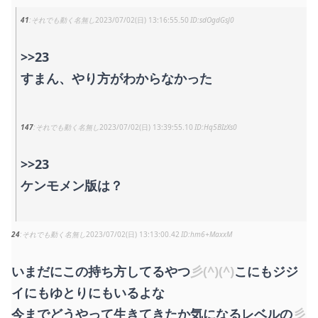
41
それでも動く名無し
2023/07/02(日) 13:16:55.50
sdOgdGsJ0
>>23
すまん、やり方がわからなかった
147
それでも動く名無し
2023/07/02(日) 13:39:55.10
Hq5BIzXs0
>>23
ケンモメン版は？
24
それでも動く名無し
2023/07/02(日) 13:13:00.42
hm6+MaxxM
いまだにこの持ち方してるやつ
彡(^)(^)
こにもジジ
イにもゆとりにもいるよな
今までどうやって生きてきたか気になるレベルの
彡