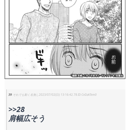
39
それでも動く名無し
2023/07/02(日) 13:16:42.78
CeDzATem0
>>28
肩幅広そう