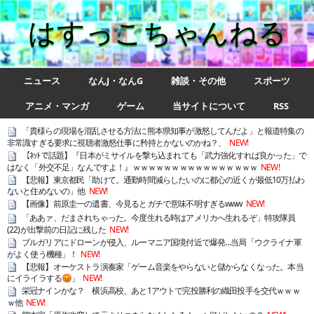
はすっこちゃんねる
ニュース
なんJ・なんG
雑談・その他
スポーツ
アニメ・マンガ
ゲーム
当サイトについて
RSS
「貴様らの現場を混乱させる方法に熊本県知事が激怒してんだよ」と報道特集の
非常識すぎる要求に視聴者激怒仕事に矜持とかないのかね？、
NEW!
【ﾈｯﾄで話題】『日本がミサイルを撃ち込まれても「武力強化すれば良かった」で
はなく「外交不足」なんですよ！』ｗｗｗｗｗｗｗｗｗｗｗｗｗｗｗｗ
NEW!
【悲報】東京都民「助けて。通勤時間減らしたいのに都心の近くが最低10万払わ
ないと住めないの」他
NEW!
【画像】前原圭一の遺書、今見るとガチで意味不明すぎるwww
NEW!
「ああァ、だまされちゃった。今度生れる時はアメリカへ生れるぞ」特攻隊員
(22)が出撃前の日記に残した
NEW!
ブルガリアにドローンが侵入、ルーマニア国境付近で爆発…当局「ウクライナ軍
がよく使う機種」！
NEW!
【悲報】オーケストラ演奏家「ゲーム音楽をやらないと儲からなくなった。本当
にイライラする😡」
NEW!
栄冠ナインかな？ 横浜高校、あと1アウトで完投勝利の織田投手を交代ｗｗｗ
ｗ他
NEW!