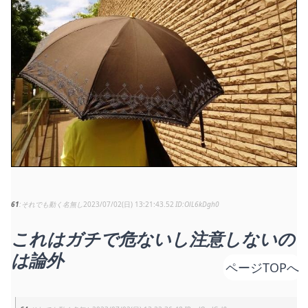
61
それでも動く名無し
2023/07/02(日) 13:21:43.52
OlL6kDgh0
これはガチで危ないし注意しないの
は論外
ページTOPへ