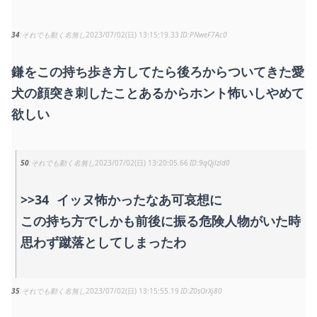
34
それでも動く名無し
2023/07/02(日) 13:15:19.33
PNweF7Ac0
鎌をこの持ち歩き方してたら後ろからついてきた愛
犬の顔突き刺したことあるからホント怖いしやめて
欲しい
50
それでも動く名無し
2023/07/02(日) 13:20:05.66
9qQjlzld0
>>34
イッヌ怖かったなあ可哀想に
この持ち方でしかも前後に振る危険人物がいた時
思わず蹴落としてしまったわ
35
それでも動く名無し
2023/07/02(日) 13:15:55.19
Z0sOrXj80