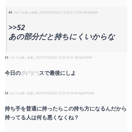
69
それでも動く名無し
2023/07/02(日) 13:23:01.53
OlL6kDgh0
>>52
あの部分だと持ちにくいからな
53
それでも動く名無し
2023/07/02(日) 13:20:33.61
OyOCfYiPr
今日の
彡(^)(^)
スで最後にしよ
54
それでも動く名無し
2023/07/02(日) 13:20:37.84
9gGRTUle0
持ち手を普通に持ったらこの持ち方になるんだから
持ってる人は何も悪くなくね？