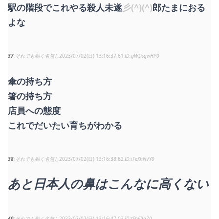
駅の階段でこれやる殺人未遂
彡(^)(^)
郎たまにおる
よな
37
それでも動く名無し
2023/07/02(日) 13:16:37.61
gWDsgwHP0
傘の持ち方
箸の持ち方
店員への態度
これでだいたい育ちがわかる
38
それでも動く名無し
2023/07/02(日) 13:16:38.82
iFeXhNVY0
あと日本人の鼻はこんなに高くない
40
それでも動く名無し
2023/07/02(日) 13:16:47.03
tSbFlla70