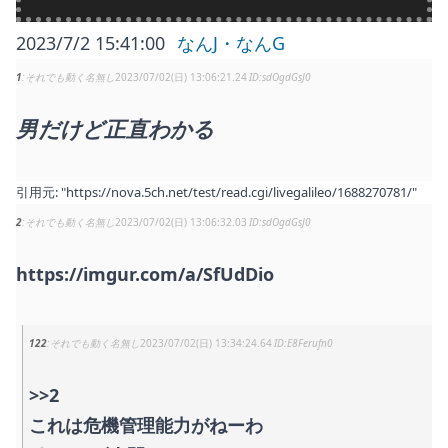
2023/7/2 15:41:00
なんJ・なんG
1
それでも動く名無し
2023/07/02(日) 13:06:21.24
sdOgdGsJ0
男だけど正直わかる
引用元:
"https://nova.5ch.net/test/read.cgi/livegalileo/1688270781/"
2
それでも動く名無し
2023/07/02(日) 13:06:32.03
sdOgdGsJ0
https://imgur.com/a/SfUdDio
122
それでも動く名無し
2023/07/02(日) 13:34:24.64
E8Ferufn0
>>2
これは危機管理能力がねーわ