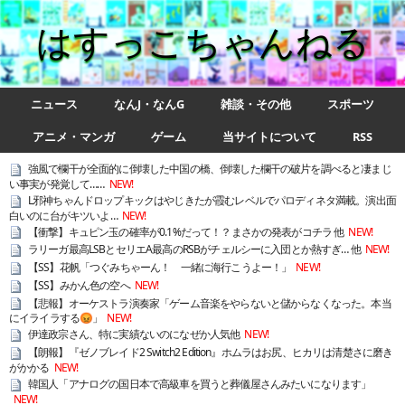
はすっこちゃんねる
ニュース
なんJ・なんG
雑談・その他
スポーツ
アニメ・マンガ
ゲーム
当サイトについて
RSS
強風で欄干が全面的に倒壊した中国の橋、倒壊した欄干の破片を調べると凄まじ
い事実が発覚して……
NEW!
L邪神ちゃんドロップキックはやじきたが霞むレベルでパロディネタ満載。演出面
白いのに台がキツいよ…
NEW!
【衝撃】キュピン玉の確率が0.1%だって！？まさかの発表がコチラ 他
NEW!
ラリーガ最高LSBとセリエA最高のRSBがチェルシーに入団とか熱すぎ… 他
NEW!
【SS】花帆「つぐみちゃーん！ 一緒に海行こうよー！」
NEW!
【SS】みかん色の空へ
NEW!
【悲報】オーケストラ演奏家「ゲーム音楽をやらないと儲からなくなった。本当
にイライラする😡」
NEW!
伊達政宗さん、特に実績ないのになぜか人気他
NEW!
【朗報】『ゼノブレイド2 Switch2 Edition』ホムラはお尻、ヒカリは清楚さに磨き
がかかる
NEW!
韓国人「アナログの国日本で高級車を買うと葬儀屋さんみたいになります」
NEW!