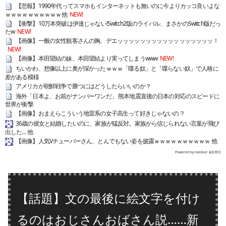
【悲報】1990年代ってスマホもインターネットも無いのに今よりカッコ良いよな
ｗｗｗｗｗｗｗｗｗｗ他
NEW!
【衝撃】10万本突破は伊達じゃない!Switch2版のライバル、まさかのSwitch版だっ
たw
NEW!
【画像】一般の女性観客さんの胸、デエッッッッッッッッッッッッッッッッッ！
NEW!
【画像】本田望結の妹、本田望結より実ってしまうwww
NEW!
ちいかわ、想像以上に奥が深かったｗｗｗ「喋る奴」と「喋らない奴」で人格に
差がある模様
アメリカが朝鮮戦争で勝つにはどうしたらいいのか？
海外「日本よ、お前がナンバーワンだ」 熊本地震直後の日本の対応のスピードに
世界が衝撃
【画像】おまえらこういう地雷系の女子高生って好きじゃないの？
36歳の彼女と結婚したいのに、家族が猛反対。家族から信じられない言葉が飛び
出した… 他
【画像】人気Vチューバーさん、とんでもない姿を披露ｗｗｗｗｗｗｗｗｗｗ 他
Powered by livedoor 相互RSS
【話題】文の最後に絵文字を付け
るのはおじさんおばさん説……新