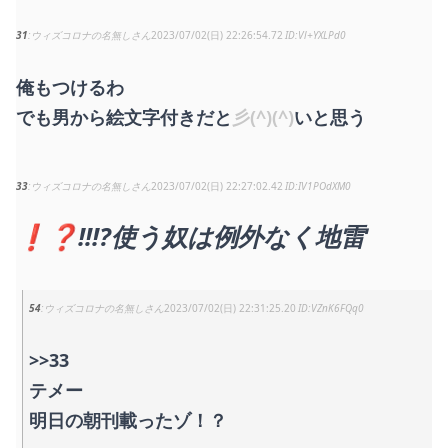
31
ウィズコロナの名無しさん
2023/07/02(日) 22:26:54.72
Vl+YXLPd0
俺もつけるわ
でも男から絵文字付きだと
彡(^)(^)
いと思う
33
ウィズコロナの名無しさん
2023/07/02(日) 22:27:02.42
IV1POdXM0
❗❓‼⁉使う奴は例外なく地雷
54
ウィズコロナの名無しさん
2023/07/02(日) 22:31:25.20
VZnK6FQq0
>>33
テメー
明日の朝刊載ったゾ！？