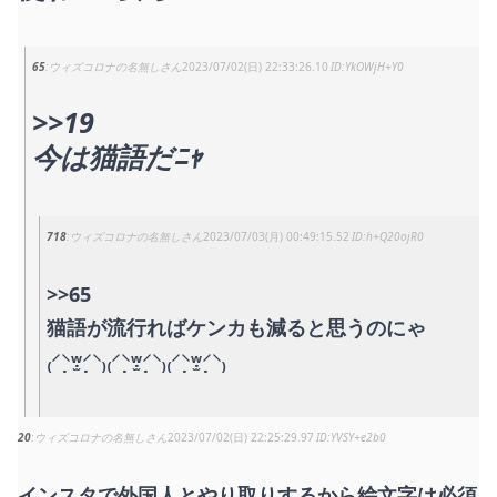
65
ウィズコロナの名無しさん
2023/07/02(日) 22:33:26.10
YkOWjH+Y0
>>19
今は猫語だﾆｬ
718
ウィズコロナの名無しさん
2023/07/03(月) 00:49:15.52
h+Q20ojR0
>>65
猫語が流行ればケンカも減ると思うのにゃ
₍⸍⸌̣ʷ̣̫⸍̣⸌₎₍⸍⸌̣ʷ̣̫⸍̣⸌₎₍⸍⸌̣ʷ̣̫⸍̣⸌₎
20
ウィズコロナの名無しさん
2023/07/02(日) 22:25:29.97
YVSY+e2b0
インスタで外国人とやり取りするから絵文字は必須