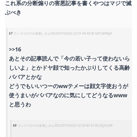
これ系の分断煽りの害悪記事を書くやつはマジで滅
ぶべき
57
ウィズコロナの名無しさん
2023/07/02(日) 22:31:44.60
G87u80Ny0
>>16
あとその記事読んで「今の若い子って使わないら
しいよ」とかドヤ顔で知ったかぶりしてくる高齢
ババアとかな
どうでもいいつーのwwテメーは顔文字使おうが
使うまいがババアなのに気にしてどうなるwww
と思うわ
68
ウィズコロナの名無しさん
2023/07/02(日) 22:33:43.07
JTyjh1jH0