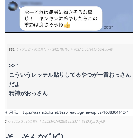
965
ウィズコロナの名無しさん
2023/07/03(月) 02:12:50.94
BGxEyq+f0
>>１
こういうレッテル貼りしてるやつが一番おっさん
だよ
精神がおっさん
引用元:
"https://asahi.5ch.net/test/read.cgi/newsplus/1688304142/"
2
ウィズコロナの名無しさん
2023/07/02(日) 22:23:14.18
RykiDTyQ0
そ、そんな(ﾟ∀ﾟ)