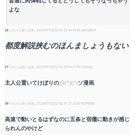
普通に肉弾戦してるとどうしてもそうなっちゃう
よな
26
それでも動く名無し
2023/07/03(月) 02:29:44.85
vAD5bf420
都度解説挟むのほんましょうもない
27
それでも動く名無し
2023/07/03(月) 02:29:54.97
3/N/J4jzr
主人公置いてけぼりの
彡(^)(^)
ソ漫画
30
それでも動く名無し
2023/07/03(月) 02:31:37.55
VGhPtYIk0
高速で動いとるはずなのに五条と宿儺に動きが感じ
られんのやけど