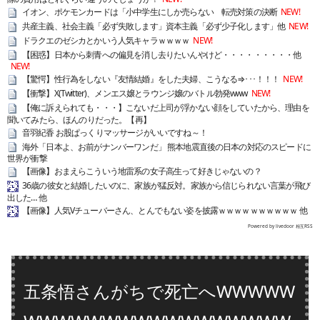
イオン、ポケモンカードは「小中学生にしか売らない 転売対策の決断
NEW!
共産主義、社会主義「必ず失敗します」資本主義「必ず少子化します」他
NEW!
ドラクエのゼシカとかいう人気キャラｗｗｗｗ
NEW!
【困惑】日本から刺青への偏見を消し去りたいんやけど・・・・・・・・・他
NEW!
【驚愕】性行為をしない『友情結婚』をした夫婦、こうなる⇒･･･！！！
NEW!
【衝撃】X(Twitter)、メンエス嬢とラウンジ嬢のバトル勃発www
NEW!
【俺に訴えられても・・・】こないだ上司が浮かない顔をしていたから、理由を
聞いてみたら、ほんのりだった。【再】
音羽紀香 お股ぱっくりマッサージがいいですね～！
海外「日本よ、お前がナンバーワンだ」 熊本地震直後の日本の対応のスピードに
世界が衝撃
【画像】おまえらこういう地雷系の女子高生って好きじゃないの？
36歳の彼女と結婚したいのに、家族が猛反対。家族から信じられない言葉が飛び
出した… 他
【画像】人気Vチューバーさん、とんでもない姿を披露ｗｗｗｗｗｗｗｗｗｗ 他
Powered by livedoor 相互RSS
五条悟さんがちで死亡へWWWWW