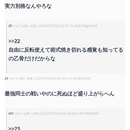
実力別格なんやろな
29
それでも動く名無し
2023/07/03(月) 02:31:19.28
9ZQgGc0N0
>>22
自由に反転使えて術式焼き切れる感覚も知ってる
の乙骨だけだからな
23
それでも動く名無し
2023/07/03(月) 02:29:21.81
QzZKiI/U0
最強同士の戦いやのに死ぬほど盛り上がらへん
541
それでも動く名無し
2023/07/03(月) 06:24:34.61
UHQTIp8H0
>>23