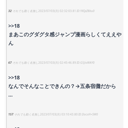
32
それでも動く名無し
2023/07/03(月) 02:32:03.81
YXQzZ8bu0
>>18
まあこのグダグタ感ジャンプ漫画らしくてええや
ん
67
それでも動く名無し
2023/07/03(月) 02:45:46.89
G5JivWAY0
>>18
なんでそんなことできんの？→五条宿儺だから
…
157
それでも動く名無し
2023/07/03(月) 03:10:43.80
DocxH+SW0