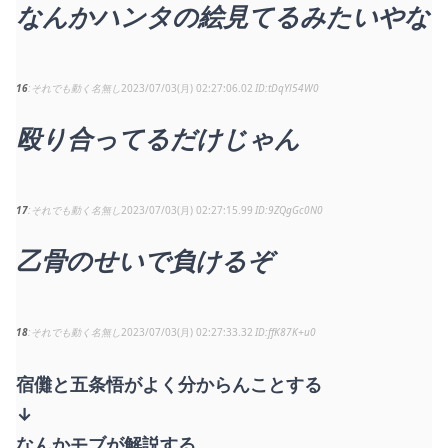
なんかハンタの絵見てるみたいやな
16
それでも動く名無し
2023/07/03(月) 02:27:06.02
tDqYl54W0
殴り合ってるだけじゃん
17
それでも動く名無し
2023/07/03(月) 02:27:15.99
9ZQgGc0N0
乙骨のせいで負けるぞ
18
それでも動く名無し
2023/07/03(月) 02:27:33.32
ffK87K+u0
宿儺と五条悟がよく分からんことする
↓
なんかモブが解説する