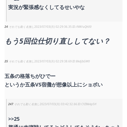
実況が緊張感なくしてるせいやな
24
それでも動く名無し
2023/07/03(月) 02:29:36.35
/NW/uQh00
もう5回位仕切り直ししてない？
25
それでも動く名無し
2023/07/03(月) 02:29:38.69
8kdjIsGW0
五条の格落ちがひでー
というか五条VS宿儺が想像以上にショボい
247
それでも動く名無し
2023/07/03(月) 03:42:32.66
CYZMvkp5H
>>25