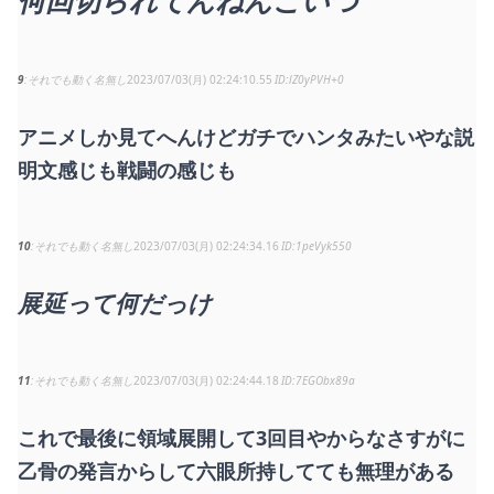
何回切られてんねんこいつ
9
それでも動く名無し
2023/07/03(月) 02:24:10.55
lZ0yPVH+0
アニメしか見てへんけどガチでハンタみたいやな説
明文感じも戦闘の感じも
10
それでも動く名無し
2023/07/03(月) 02:24:34.16
1peVyk550
展延って何だっけ
11
それでも動く名無し
2023/07/03(月) 02:24:44.18
7EGObx89a
これで最後に領域展開して3回目やからなさすがに
乙骨の発言からして六眼所持してても無理がある