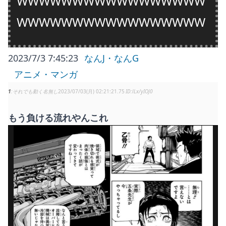
WWWWWWWWWWWWWWWWW
WWWWWWWWWWWWWWWWW
2023/7/3 7:45:23
なんJ・なんG
アニメ・マンガ
1
それでも動く名無し
2023/07/03(月) 02:21:21.75
lLx/yIOJ0
もう負ける流れやんこれ