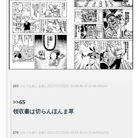
263
それでも動く名無し
2023/07/03(月) 03:48:40.47
9tLc9h2A0
>>65
領収書は切らんほんま草
279
それでも動く名無し
2023/07/03(月) 03:53:40.83
BvK9dd27p