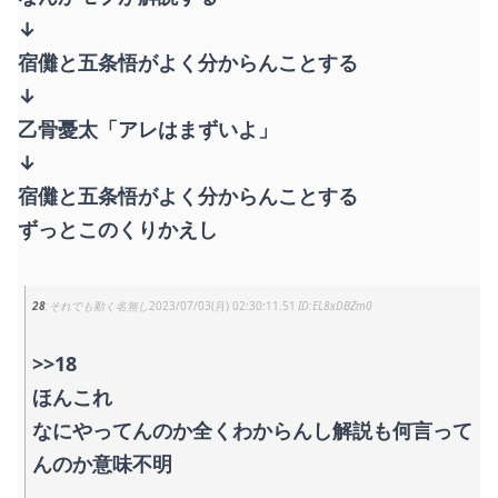
↓
宿儺と五条悟がよく分からんことする
↓
乙骨憂太「アレはまずいよ」
↓
宿儺と五条悟がよく分からんことする
ずっとこのくりかえし
28
それでも動く名無し
2023/07/03(月) 02:30:11.51
EL8xDBZm0
>>18
ほんこれ
なにやってんのか全くわからんし解説も何言って
んのか意味不明