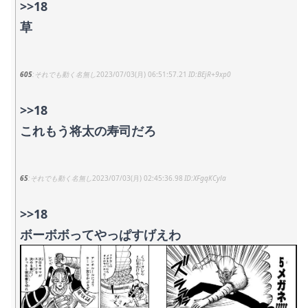
>>18
草
605
それでも動く名無し
2023/07/03(月) 06:51:57.21
BEjR+9xp0
>>18
これもう将太の寿司だろ
65
それでも動く名無し
2023/07/03(月) 02:45:36.98
XFgqKCyla
>>18
ボーボボってやっぱすげえわ