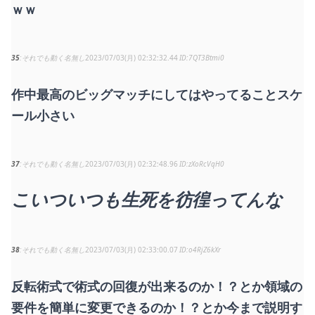
ｗｗ
35
それでも動く名無し
2023/07/03(月) 02:32:32.44
7QT3Btmi0
作中最高のビッグマッチにしてはやってることスケ
ール小さい
37
それでも動く名無し
2023/07/03(月) 02:32:48.96
zXoRcVqH0
こいついつも生死を彷徨ってんな
38
それでも動く名無し
2023/07/03(月) 02:33:00.07
o4RjZ6kXr
反転術式で術式の回復が出来るのか！？とか領域の
要件を簡単に変更できるのか！？とか今まで説明す