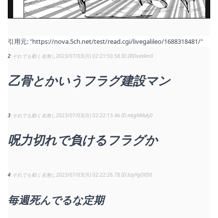
引用元:
"https://nova.5ch.net/test/read.cgi/livegalileo/1688318481/"
2
それでも動く名無し
2023/07/03(月) 02:21:50.58
ZRDvat4m0
乙骨とかいうフラグ建設マン
3
それでも動く名無し
2023/07/03(月) 02:22:13.46
nbgNMsAj0
呪力切れで負けるフラグか
4
それでも動く名無し
2023/07/03(月) 02:22:26.78
bzyYgOYD0
毎週死んでるな定期