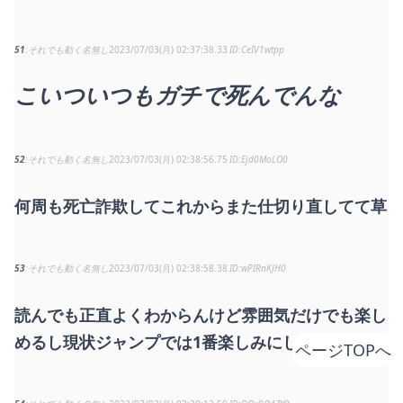
51
それでも動く名無し
2023/07/03(月) 02:37:38.33
CeIV1wtpp
こいついつもガチで死んでんな
52
それでも動く名無し
2023/07/03(月) 02:38:56.75
Ejd0MoLO0
何周も死亡詐欺してこれからまた仕切り直してて草
53
それでも動く名無し
2023/07/03(月) 02:38:58.38
wPIRnKJH0
読んでも正直よくわからんけど雰囲気だけでも楽し
めるし現状ジャンプでは1番楽しみにしてる
ページTOPへ