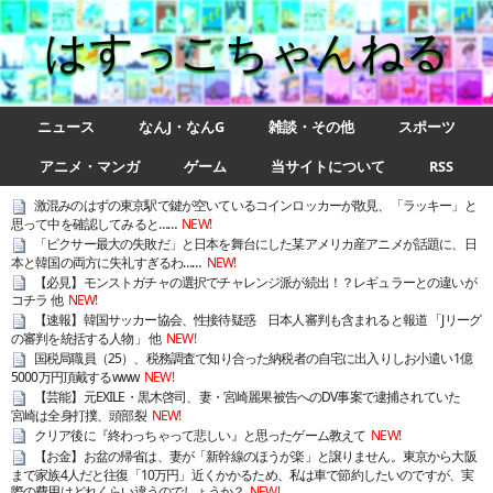
はすっこちゃんねる
ニュース
なんJ・なんG
雑談・その他
スポーツ
アニメ・マンガ
ゲーム
当サイトについて
RSS
激混みのはずの東京駅で鍵が空いているコインロッカーが散見、「ラッキー」と
思って中を確認してみると……
NEW!
「ピクサー最大の失敗だ」と日本を舞台にした某アメリカ産アニメが話題に、日
本と韓国の両方に失礼すぎるわ……
NEW!
【必見】モンストガチャの選択でチャレンジ派が続出！？レギュラーとの違いが
コチラ 他
NEW!
【速報】韓国サッカー協会、性接待疑惑 日本人審判も含まれると報道 「Jリーグ
の審判を統括する人物」 他
NEW!
国税局職員（25）、税務調査で知り合った納税者の自宅に出入りしお小遣い1億
5000万円頂戴するwww
NEW!
【芸能】元EXILE・黒木啓司、妻・宮崎麗果被告へのDV事案で逮捕されていた
宮崎は全身打撲、頭部裂
NEW!
クリア後に『終わっちゃって悲しい』と思ったゲーム教えて
NEW!
【お金】お盆の帰省は、妻が「新幹線のほうが楽」と譲りません。東京から大阪
まで家族4人だと往復「10万円」近くかかるため、私は車で節約したいのですが、実
際の費用はどれくらい違うのでしょうか？
NEW!