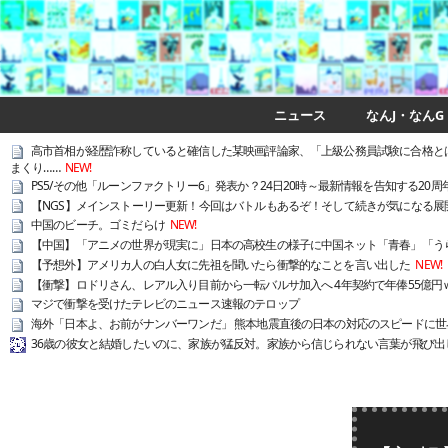
ニュース
なんJ・なんG
高市首相が経歴詐称していると確信した某映画評論家、「上級公務員試験に合格と
まくり……
NEW!
PS5/その他「ルーンファクトリー6」発表か？24日20時～最新情報を告知する20周
【NGS】メインストーリー更新！今回はバトルもあるぞ！そして続きが気になる展
中国のビーチ。ゴミだらけ
NEW!
【中国】「アニメの世界が現実に」日本の高校生の様子に中国ネット「青春」「う
【予想外】アメリカ人の白人女に先祖を聞いたら衝撃的なことを言い出した
NEW!
【衝撃】ロドリさん、レアル入り目前から一転バルサ加入へ 4年契約で年俸55億円
マジで衝撃を受けたテレビのニュース速報のテロップ
海外「日本よ、お前がナンバーワンだ」 熊本地震直後の日本の対応のスピードに世
36歳の彼女と結婚したいのに、家族が猛反対。家族から信じられない言葉が飛び出し