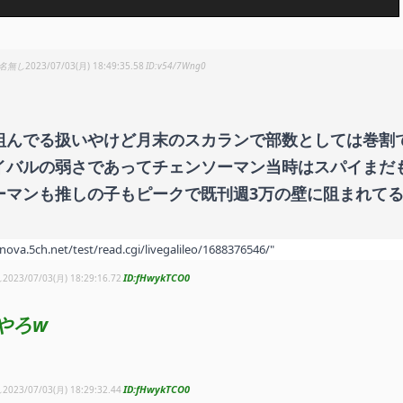
名無し
2023/07/03(月) 18:49:35.58
v54/7Wng0
組んでる扱いやけど月末のスカランで部数としては巻割
イバルの弱さであってチェンソーマン当時はスパイまだ
ーマンも推しの子もピークで既刊週3万の壁に阻まれて
/nova.5ch.net/test/read.cgi/livegalileo/1688376546/"
fHwykTCO0
し
2023/07/03(月) 18:29:16.72
やろw
fHwykTCO0
し
2023/07/03(月) 18:29:32.44