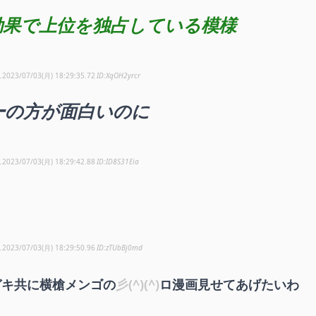
効果で上位を独占している模様
し
2023/07/03(月) 18:29:35.72
XqOH2yrcr
ーの方が面白いのに
し
2023/07/03(月) 18:29:42.88
ID8S31Eia
し
2023/07/03(月) 18:29:50.96
zTUbBj0md
ガキ共に横槍メンゴの
彡(^)(^)
ロ漫画見せてあげたいわ