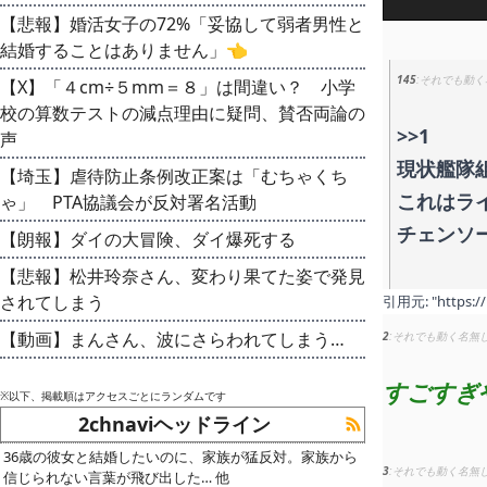
【悲報】婚活女子の72%「妥協して弱者男性と
結婚することはありません」👈
145
それでも動く
【X】「４cm÷５mm＝８」は間違い？ 小学
校の算数テストの減点理由に疑問、賛否両論の
>>1
声
現状艦隊
【埼玉】虐待防止条例改正案は「むちゃくち
これはラ
ゃ」 PTA協議会が反対署名活動
チェンソ
【朗報】ダイの大冒険、ダイ爆死する
【悲報】松井玲奈さん、変わり果てた姿で発見
されてしまう
引用元:
"https:/
【動画】まんさん、波にさらわれてしまう…
2
それでも動く名無
すごすぎ
※以下、掲載順はアクセスごとにランダムです
2chnaviヘッドライン
36歳の彼女と結婚したいのに、家族が猛反対。家族から
3
それでも動く名無
信じられない言葉が飛び出した… 他