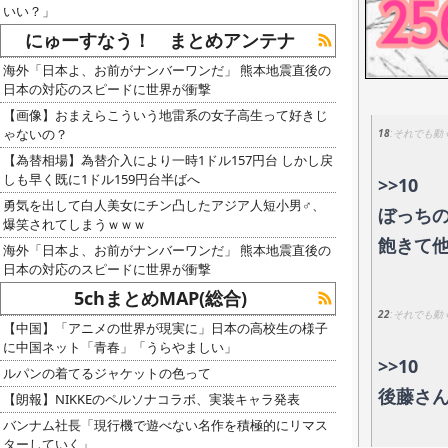
いい？」
にゅーすなう！ まとめアンテナ
海外「日本よ、お前がナンバーワンだ」 熊本地震直後の
日本の対応のスピードに世界が衝撃
【画像】おまえらこういう地雷系の女子高生って好きじ
ゃないの？
18
それでも動
【為替相場】為替介入により一時1ドル157円台 しかし戻
しも早く既に1ドル159円台半ばへ
>>10
勇気を出して白人美女にチン凸したアジア人短小男♂、
ぼっち
爆笑されてしまうｗｗｗ
飽きて
海外「日本よ、お前がナンバーワンだ」 熊本地震直後の
日本の対応のスピードに世界が衝撃
5chまとめMAP(総合)
22
それでも動
【中国】「アニメの世界が現実に」日本の高校生の様子
に中国ネット「青春」「うらやましい」
>>10
ルパンの着てるジャケットの色って
後藤さ
【朗報】NIKKEのペルソナコラボ、実装キャラ発表
バンナム社長「現行機で遊べない名作を積極的にリマス
ターしていく」