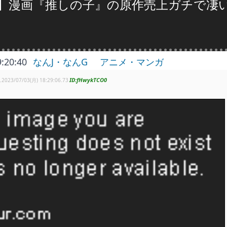
】漫画『推しの子』の原作売上ガチで凄
9:20:40
なんJ・なんG
アニメ・マンガ
fHwykTCO0
し
2023/07/03(月) 18:29:06.73