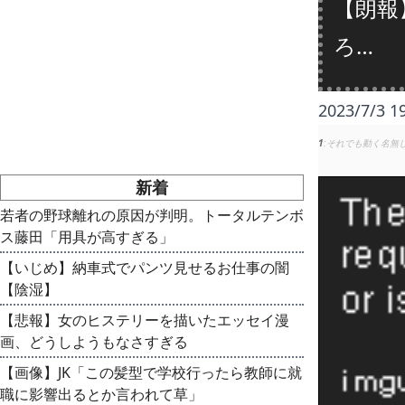
【朗報
ろ…
2023/7/3 1
1
それでも動く名無
新着
若者の野球離れの原因が判明。トータルテンボ
ス藤田「用具が高すぎる」
【いじめ】納車式でパンツ見せるお仕事の闇
【陰湿】
【悲報】女のヒステリーを描いたエッセイ漫
画、どうしようもなさすぎる
【画像】JK「この髪型で学校行ったら教師に就
職に影響出るとか言われて草」