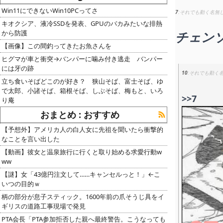
Win11にできないWin10PCってさ
7
それでも動く名無
キオクシア、液冷SSDを発表、GPUのバカみたいな排熱
から防護
チェン
【画像】この間釣ってきたお魚さんを
ヒグマが車と衝突→バンパーに噛み付き逃走 バンパー
には牙の跡
10
それでも動く
立ち食いそばどこのが好き？ 狭山そば、富士そば、ゆ
で太郎、小諸そば、箱根そば、しぶそば、梅もと、いろ
>>7
り庵
おまとめ : おすすめ
【予想外】アメリカ人の白人女に先祖を聞いたら衝撃的
なことを言い出した
【動画】彼女と温泉旅行に行くと取り始める求愛行動w
ww
【謎】女「43億円注文して……キャンセルっと！」←こ
いつの目的ｗ
柄の部分が息子スティック。1600年前の爪そうじ具をイ
ギリスの道路工事現場で発見
PTA会長「PTA参加拒否した親へ最終警告。こうなっても