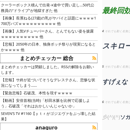
クーラーボックス積んで出発→途中で買い足し…50代公
最終回
務員の“ドライブ”が地獄すぎた 他
【画像】長濱ねる(27歳)の乳がヤバイと話題にｗｗｗｗ1
700万バズｗｗｗｗｗｗｗｗｗｗ 他
【画像】人気Vチューバーさん、とんでもない姿を披露
4
それでも動く名無
ｗｗｗｗｗｗｗｗｗｗ 他
スキロ
【悲報】2050年の日本、独身ボッチ祭りが現実になると
かｗｗｗｗ 他
まとめチェッカー 総合
まとめチェッカーは閉鎖しました。RSSの解除をお願い
5
それでも動く名無
します。
【悲報】サ終が近づいてそうなデレステさん、悲惨な状
すげぇな
況になってしまう……
【緊急悲報】石破茂、本性を現すｗｗｗｗ
【動画】安倍首相(当時)「杉田水脈を比例で応援しよ
6
それでも動く名無
う」石破茂「それはおかしいんじゃないか」
SEVEN’S TV #1160【ｙｔｒがゴジエヴァをぶっ壊した結
彡(^)(^)
ソ
果】
anaguro