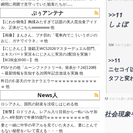
瞬間に周囲で見守っていた観客たちが……
ぷぅアンテナ
>>11
【にわか御免】胸揉みたすぎて話題の美人昆虫食アイド
しょぼ
ル、正体がこちらwwwwww 他
【画像】まんさん、ブチ切れ「電車内でこういうポジの
おじ、ガチでイラネ」→ 他
124
それでも動く
【にじさんじ】遊戯王WCS2026マスターデュエル部門、
エキスパート実況＆にじさんじ実況の2配信を実施！
>>11
【8/28(金)9:00～】 他
PS5/その他「ルーンファクトリー6」発表か？24日20時
ニセコイ
～最新情報を告知する20周年記念放送を実施 他
タフと変
昨日のE-楽天のサヨナラエラーｗｗｗｗｗｗｗｗｗｗｗ
ｗ 他
News人
12
それでも動く名無
ロシアさん、国民の財産を没収しはじめる他
【衝撃】ロドリさん、レアル入り目前から一転バルサ加
社会現象
入へ 4年契約で年俸55億円ｗｗｗｗｗｗｗｗｗｗ他
妻と一緒に中学の卒アルを見ていた夫さん、妻にとんで
もない秘密をバレて震える・・・他