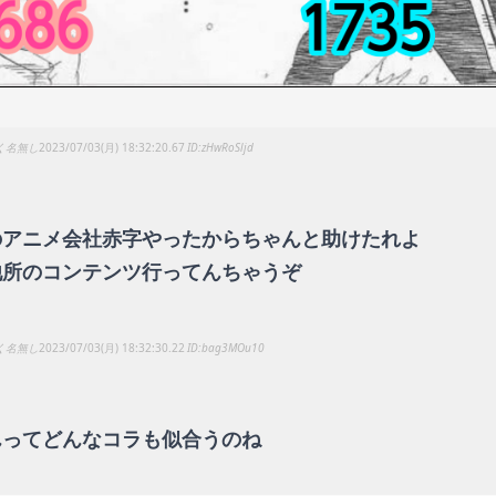
く名無し
2023/07/03(月) 18:32:20.67
zHwRoSljd
のアニメ会社赤字やったからちゃんと助けたれよ
他所のコンテンツ行ってんちゃうぞ
く名無し
2023/07/03(月) 18:32:30.22
bag3MOu10
んってどんなコラも似合うのね