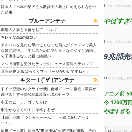
8
それでも動く名無
韓国人「日本の柴犬くん散歩中の暑さに耐えられなかっ
た結果」
やばすぎ
ブルーアンテナ
職場の人妻と不倫をして、ついに、、、
キレイな高2の従妹と
9
それでも動く名無
アルバムを見たら母の亡くなった前夫がイケメンで美人
な姉に納得。「生活のためにブサイクなジジイと結婚し
9兆部
て子供作るな」と親に絶望が…
マジで衝撃を受けたテレビのニュース速報のテロップ
音羽紀香 お股ぱっくりマッサージがいいですね～！
11
それでも動く名無
キター！(ﾟ∀ﾟ)アンテナ
ドイツ空港のウクライナ機に自爆ドローン接近→職員が
アニメ前 5
蹴り落とす→偶然起爆装置が壊れセーフ
今 1200万
中国のビーチ。ゴミだらけ
暇やから近くの山に探検するぜ
やばすぎる
【SS】花帆「つぐみちゃーん！ 一緒に海行こうよ
ー！」
原爆ドーム前に居座る”市民団体”を警官隊が排除、その
24
それでも動く