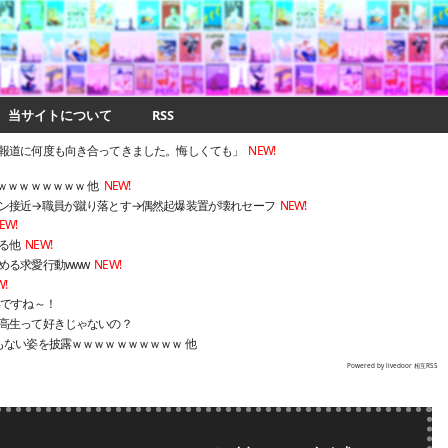
当サイトについて
RSS
報道に何度も向き合ってきました。悔しくても」
NEW!
ｗｗｗｗｗｗｗｗ 他
NEW!
ン接近→職員が蹴り落とす→偶然起爆装置が壊れセーフ
NEW!
EW!
る他
NEW!
める求愛行動www
NEW!
W!
いですね～！
高生って好きじゃないの？
もない姿を披露ｗｗｗｗｗｗｗｗｗｗ 他
Powered by livedoor 相互RSS