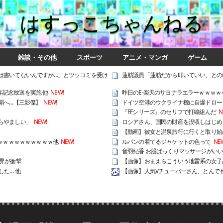
はすっこちゃんねる
雑談・その他
スポーツ
アニメ・マンガ
ゲーム
は書いてないんですが…」とツッコミを受け
蓮舫議員「蓮舫だから叩いていい、との
年記念放送を実施 他
NEW!
昨日のE-楽天のサヨナラエラーｗｗｗｗ
開へ…【三影傑】
NEW!
ドイツ空港のウクライナ機に自爆ドロー
『FFシリーズ』のセリフで打線組んだ
N
らやましい」
NEW!
ロシアさん、国民の財産を没収しはじめ
【動画】彼女と温泉旅行に行くと取り始
ｗｗｗｗｗｗｗｗｗｗ他
NEW!
ルパンの着てるジャケットの色って
NE
音羽紀香 お股ぱっくりマッサージがい
界が衝撃
【画像】おまえらこういう地雷系の女子
た… 他
【画像】人気Vチューバーさん、とんで