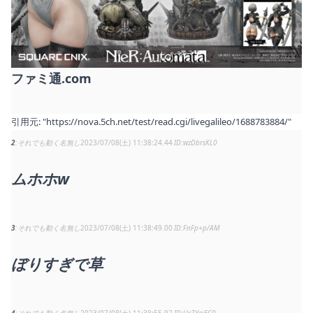
ファミ通.com
引用元:
"https://nova.5ch.net/test/read.cgi/livegalileo/1688783884/"
2
それでも動く名無し
2023/07/08(土) 11:38:24.44
wzDbrsKL0
ムホホw
3
それでも動く名無し
2023/07/08(土) 11:38:49.00
FnFp+p/AM
ぼりすぎで草
4
それでも動く名無し
2023/07/08(土) 11:38:55.92
Ur7YeiEC0