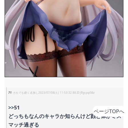
71
それでも動く名無し
2023/07/08(土) 11:53:32.88
f0gcpq08a
>>51
ページTOPへ
どっちもなんのキャラか知らんけど顔と体がミス
マッチ過ぎる