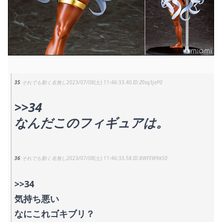
35
それでも動く名無し
2023/07/08(土) 11:46:33.40
Z0sq3jeP0
>>34
なんだこのフィギュアは。
36
それでも動く名無し
2023/07/08(土) 11:46:33.58
8WFEW9k50
>>34
気持ち悪い
なにこれゴキブリ？