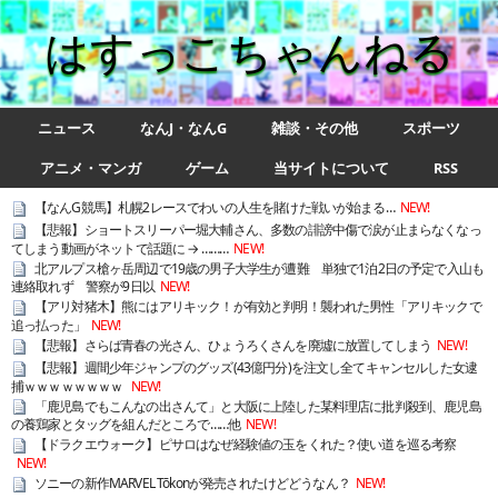
はすっこちゃんねる
ニュース
なんJ・なんG
雑談・その他
スポーツ
アニメ・マンガ
ゲーム
当サイトについて
RSS
【なんG競馬】札幌2レースでわいの人生を賭けた戦いが始まる…
NEW!
【悲報】ショートスリーパー堀大輔さん、多数の誹謗中傷で涙が止まらなくなっ
てしまう動画がネットで話題に → ………
NEW!
北アルプス槍ヶ岳周辺で19歳の男子大学生が遭難 単独で1泊2日の予定で入山も
連絡取れず 警察が9日以
NEW!
【アリ対猪木】熊にはアリキック！が有効と判明！襲われた男性「アリキックで
追っ払った」
NEW!
【悲報】さらば青春の光さん、ひょうろくさんを廃墟に放置してしまう
NEW!
【悲報】週間少年ジャンプのグッズ(43億円分)を注文し全てキャンセルした女逮
捕ｗｗｗｗｗｗｗｗ
NEW!
「鹿児島でもこんなの出さんて」と大阪に上陸した某料理店に批判殺到、鹿児島
の養鶏家とタッグを組んだところで……他
NEW!
【ドラクエウォーク】ピサロはなぜ経験値の玉をくれた？使い道を巡る考察
NEW!
ソニーの新作MARVEL Tōkonが発売されたけどどうなん？
NEW!