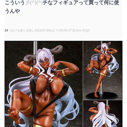
こういう
彡(^)(^)
チなフィギュアって買って何に使
うんや
34
それでも動く名無し
2023/07/08(土) 11:45:45.57
Jmh+97Jj0