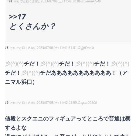
44
それでも動く名無し
2023/07/08(土) 11:48:30.86
u6rmAfy40
>>17
とくさんか？
18
それでも動く名無し
2023/07/08(土) 11:41:51.81
fjjlFwmId
彡(^)(^)
チだ！
彡(^)(^)
チだ！
彡(^)(^)
チだ！
彡(^)(^)
チだ！
彡(^)(^)
チだあああああああああああ！（ア
ニマル浜口）
19
それでも動く名無し
2023/07/08(土) 11:42:05.59
qrusCG5Cd
値段とスクエニのフィギュアってところで普通は察
するよな