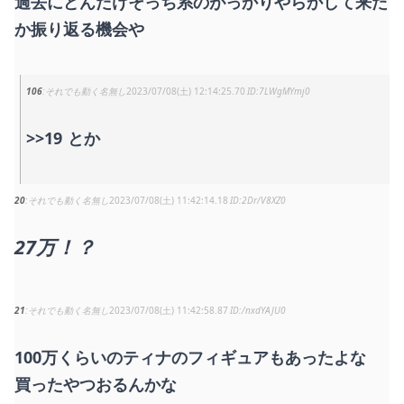
過去にどんだけそっち系のがっかりやらかして来た
か振り返る機会や
106
それでも動く名無し
2023/07/08(土) 12:14:25.70
7LWgMYmj0
>>19
とか
20
それでも動く名無し
2023/07/08(土) 11:42:14.18
2Dr/V8XZ0
27万！？
21
それでも動く名無し
2023/07/08(土) 11:42:58.87
/nxdYAJU0
100万くらいのティナのフィギュアもあったよな
買ったやつおるんかな