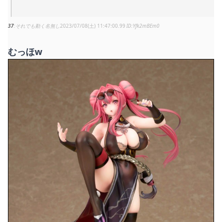
37
それでも動く名無し
2023/07/08(土) 11:47:00.99
Yfk2mBEm0
むっほw