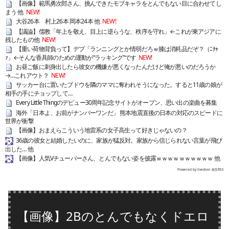
【画像】範馬勇次郎さん、挑んできたモブキャラをとんでもない目に合わせてし
まう 他
NEW!
大谷26本 村上26本 岡本24本 他
NEW!
【議論】儒教「年上を敬え、目上に逆らうな、秩序を守れ」←これが東アジアに
残したもの他
NEW!
【重い荷物背負って】デブ「ランニングとか情弱だろｗ膝は消耗品だぞ？（ﾆﾁｬ
ｧ」←そんな香具師のための運動が“ラッキング”です
NEW!
お昼ご飯に刺身出したら彼女の機嫌が悪くなったんだけど俺が悪いのだろうか
→…これアウト？
NEW!
サッカー台に置いたブドウを隣のママに奪われそうになった。すると11歳の娘が
相手の手にチョップして…
Every Little Thingのデビュー30周年記念サイトがオープン、思い出の楽曲を募集
海外「日本よ、お前がナンバーワンだ」 熊本地震直後の日本の対応のスピードに
世界が衝撃
【画像】おまえらこういう地雷系の女子高生って好きじゃないの？
36歳の彼女と結婚したいのに、家族が猛反対。家族から信じられない言葉が飛び
出した… 他
【画像】人気Vチューバーさん、とんでもない姿を披露ｗｗｗｗｗｗｗｗｗｗ 他
Powered by livedoor 相互RSS
【画像】2Bのとんでもなくドエロ