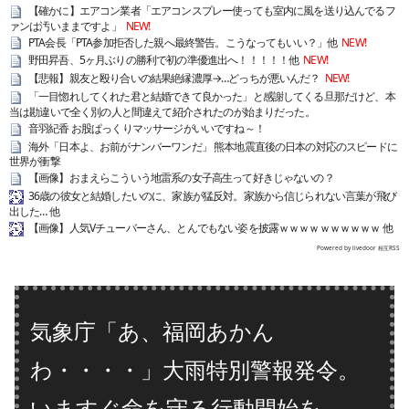
【確かに】エアコン業者「エアコンスプレー使っても室内に風を送り込んでるフ
ァンは汚いままですよ」
NEW!
PTA会長「PTA参加拒否した親へ最終警告。こうなってもいい？」他
NEW!
野田昇吾、5ヶ月ぶりの勝利で初の準優進出へ！！！！！他
NEW!
【悲報】親友と殴り合いの結果絶縁濃厚→…どっちが悪いんだ？
NEW!
「一目惚れしてくれた君と結婚できて良かった」と感謝してくる旦那だけど、本
当は勘違いで全く別の人と間違えて紹介されたのが始まりだった。
音羽紀香 お股ぱっくりマッサージがいいですね～！
海外「日本よ、お前がナンバーワンだ」 熊本地震直後の日本の対応のスピードに
世界が衝撃
【画像】おまえらこういう地雷系の女子高生って好きじゃないの？
36歳の彼女と結婚したいのに、家族が猛反対。家族から信じられない言葉が飛び
出した… 他
【画像】人気Vチューバーさん、とんでもない姿を披露ｗｗｗｗｗｗｗｗｗｗ 他
Powered by livedoor 相互RSS
気象庁「あ、福岡あかん
わ・・・・」大雨特別警報発令。
いますぐ命を守る行動開始を