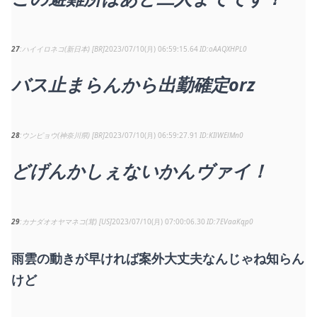
27
ハイイロネコ(新日本) [BR]
2023/07/10(月) 06:59:15.64
oAAQXHPL0
バス止まらんから出勤確定orz
28
ウンピョウ(神奈川県) [BR]
2023/07/10(月) 06:59:27.91
KIlWElMn0
どげんかしぇないかんヴァイ！
29
カナダオオヤマネコ(茸) [US]
2023/07/10(月) 07:00:06.30
7EVaaKqp0
雨雲の動きが早ければ案外大丈夫なんじゃね知らん
けど