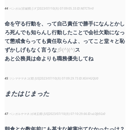
44
ベンガル(宮城県) [ﾆﾀﾞ]
2023/07/10(月) 07:09:05.33
NETCTlrr0
命を守る行動を、って自己責任で勝手になんとかし
ろ死んでも知らんし行動したことで会社欠勤になっ
て懲戒食らっても責任取らんよ、ってこと堂々と恥
ずかしげもなく言うな
彡(^)(^)
ス
あと公務員は命よりも職務優先してね
45
ツシマヤマネコ(茸) [US]
2023/07/10(月) 07:09:29.73
XGV/42QU0
またはじまった
47
ベンガルヤマネコ(埼玉県) [US]
2023/07/10(月) 07:10:29.66
uLOfz5Gs0
朝倉とか数年前にも甚大な被害出てなかったっけ？