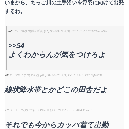
いまから、ちっご川の土手沿いを浮羽に向けて出発
するわ。
57
アンデスネコ(神奈川県) [CA]
2023/07/10(月) 07:14:21.47
pxmDEw/v0
>>54
よくわからんが気をつけろよ
60
ジョフロイネコ(東京都) [ﾆﾀﾞ]
2023/07/10(月) 07:15:34.99
bTkjtXxM0
線状降水帯とかどこの田舎だよ
61
バーミーズ(光) [US]
2023/07/10(月) 07:17:23.91
8M43KR6+0
それでも今からカッパ着て出勤