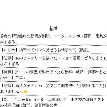
新着
若者の野球離れの原因が判明。トータルテンボス藤田「用具が
高すぎる」
【いじめ】納車式でパンツ見せるお仕事の闇【陰湿】
【悲報】女のヒステリーを描いたエッセイ漫画、どうしようも
なさすぎる
【画像】JK「この髪型で学校行ったら教師に就職に影響出ると
か言われて草」
【悲報】婚活女子の72%「妥協して弱者男性と結婚することは
ありません」👈
【X】「４cm÷５mm＝８」は間違い？ 小学校の算数テスト
の減点理由に疑問、賛否両論の声