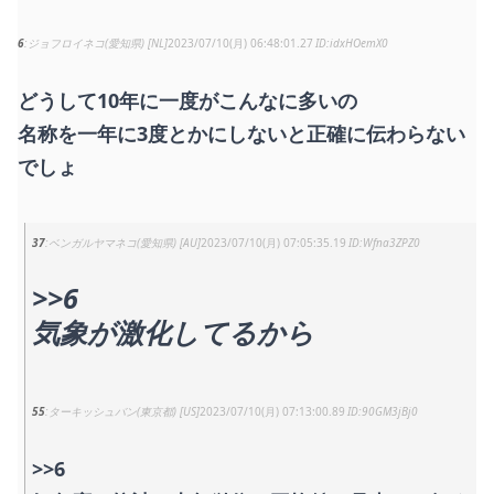
6
ジョフロイネコ(愛知県) [NL]
2023/07/10(月) 06:48:01.27
idxHOemX0
どうして10年に一度がこんなに多いの
名称を一年に3度とかにしないと正確に伝わらない
でしょ
37
ベンガルヤマネコ(愛知県) [AU]
2023/07/10(月) 07:05:35.19
Wfna3ZPZ0
>>6
気象が激化してるから
55
ターキッシュバン(東京都) [US]
2023/07/10(月) 07:13:00.89
90GM3jBj0
>>6