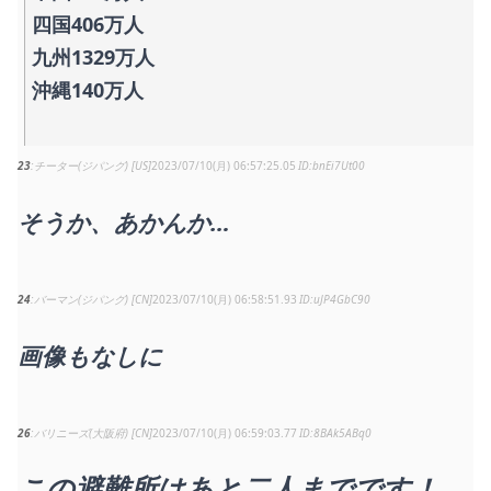
四国406万人
九州1329万人
沖縄140万人
23
チーター(ジパング) [US]
2023/07/10(月) 06:57:25.05
bnEi7Ut00
そうか、あかんか…
24
バーマン(ジパング) [CN]
2023/07/10(月) 06:58:51.93
uJP4GbC90
画像もなしに
26
バリニーズ(大阪府) [CN]
2023/07/10(月) 06:59:03.77
8BAk5ABq0
この避難所はあと二人までです！