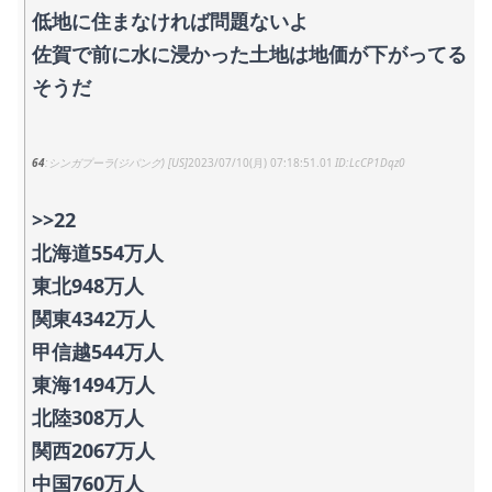
低地に住まなければ問題ないよ
佐賀で前に水に浸かった土地は地価が下がってる
そうだ
64
シンガプーラ(ジパング) [US]
2023/07/10(月) 07:18:51.01
LcCP1Dqz0
>>22
北海道554万人
東北948万人
関東4342万人
甲信越544万人
東海1494万人
北陸308万人
関西2067万人
中国760万人