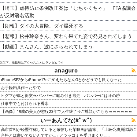
【埼玉】虐待防止条例改正案は「むちゃくちゃ」 PTA協議会
が反対署名活動
【朗報】ダイの大冒険、ダイ爆死する
【悲報】松井玲奈さん、変わり果てた姿で発見されてしまう
【動画】まんさん、波にさらわれてしまう…
※以下、掲載順はアクセスごとにランダムです
anaguro
iPhoneSE2からiPhone17eに変えたらなんGとかどうでも良くなった
お手軽釣具作ったやで
ヒグマが車と衝突→バンパーに噛み付き逃走 バンパーには牙の跡
仕事中でも付けられる香水
【画像】19歳の美人が懲役23年で人生終了⇒ご尊顔がこちらｗｗｗｗｗｗ
いーあんてな(#ﾟｗﾟ)
高市首相が経歴詐称していると確信した某映画評論家、「上級公務員試験に
合格とは書いてないんですが…」とツッコミを受けまくり……