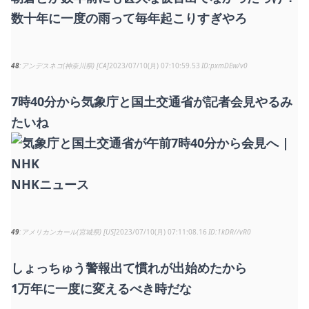
数十年に一度の雨って毎年起こりすぎやろ
48
アンデスネコ(神奈川県) [CA]
2023/07/10(月) 07:10:59.53
pxmDEw/v0
7時40分から気象庁と国土交通省が記者会見やるみ
たいね
NHKニュース
49
アメリカンカール(宮城県) [US]
2023/07/10(月) 07:11:08.16
1kDR//vR0
しょっちゅう警報出て慣れが出始めたから
1万年に一度に変えるべき時だな