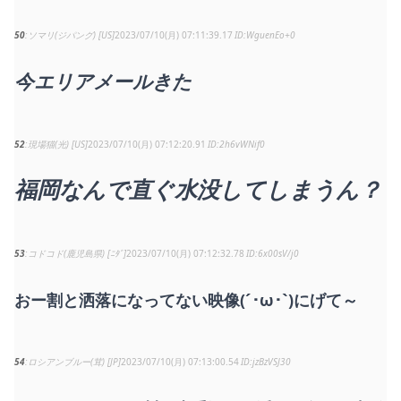
50
ソマリ(ジパング) [US]
2023/07/10(月) 07:11:39.17
WguenEo+0
今エリアメールきた
52
現場猫(光) [US]
2023/07/10(月) 07:12:20.91
2h6vWNif0
福岡なんで直ぐ水没してしまうん？
53
コドコド(鹿児島県) [ﾆﾀﾞ]
2023/07/10(月) 07:12:32.78
6x00sV/j0
おー割と洒落になってない映像(´･ω･`)にげて～
54
ロシアンブルー(茸) [JP]
2023/07/10(月) 07:13:00.54
jzBzVSJ30