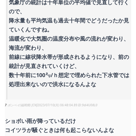
気象庁の統計は十年単位の平均値で見直して行く
ので、
降水量も平均気温も過去十年間でどうだったか見
ていくんですね。
温暖化で大気圏の温度分布や風の流れが変わり、
海流が変わり、
前線に線状降水帯が形成されるようになり、前の
統計が見直されていくけど、
数十年前に100㍉/ｈ想定で埋められた下水管では
処理出来ないので洪水になるんよな
7
ボンベイ(福岡県) [CN]
2023/07/10(月) 06:48:04.89
9di4U08L0
ショボい雨が降っているだけ
コイツラが騒ぐときは何も起こらないんよな