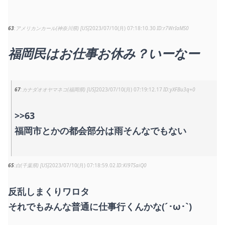
63
アメリカンカール(神奈川県) [US]
2023/07/10(月) 07:18:10.30
r7WrIaMS0
福岡民はお仕事お休み？いーなー
67
カナダオオヤマネコ(福岡県) [US]
2023/07/10(月) 07:19:12.17
yXFBu3q+0
>>63
福岡市とかの都会部分は雨そんなでもない
65
白(千葉県) [US]
2023/07/10(月) 07:18:59.02
Kl9TSaiQ0
反乱しまくりワロタ
それでもみんな普通に仕事行くんかな(´･ω･`)