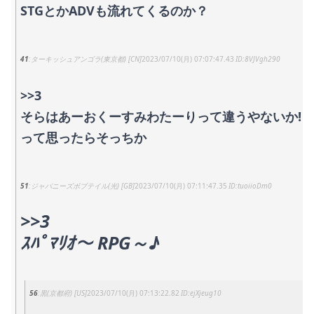
STGとかADVも流れてくるのか？
41
ターキッシュアンゴラ(東京都) [CN]
2023/07/10(月) 07:07:47.43
8VJVgh290
>>3
そらはあーおくーすみわたーりって違うやないか!
って思ったらそっちか
51
ジャパニーズボブテイル(光) [GB]
2023/07/10(月) 07:11:47.35
tuoiioDm0
>>3
ｽﾊﾟﾏﾘｵ～ RPG～♪
56
黒(京都府) [US]
2023/07/10(月) 07:13:22.82
ejXjeug10