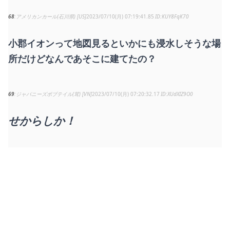
68
アメリカンカール(石川県) [US]
2023/07/10(月) 07:19:41.85
KUY8FqK70
小郡イオンって地図見るといかにも浸水しそうな場
所だけどなんであそこに建てたの？
69
ジャパニーズボブテイル(茸) [VN]
2023/07/10(月) 07:20:32.17
XUdXIZ9O0
せからしか！