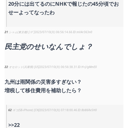
20分には出てるのにNHKで報じたの45分頃でお
せーよってなったわ
21
シャム(東京都) [ﾆﾀﾞ]
2023/07/10(月) 06:56:14.66
mVAr363n0
民主党のせいなんでしょ？
22
オセロット(兵庫県) [US]
2023/07/10(月) 06:56:38.31
H+J/gMmE0
九州は雨関係の災害多すぎない？
増税して移住費用を補助したら？
62
ギコ(SB-iPhone) [CN]
2023/07/10(月) 07:18:00.46
8b86Rv5H0
>>22