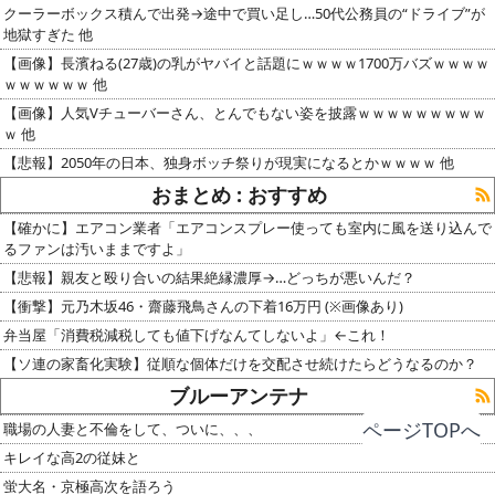
クーラーボックス積んで出発→途中で買い足し…50代公務員の“ドライブ”が
地獄すぎた 他
【画像】長濱ねる(27歳)の乳がヤバイと話題にｗｗｗｗ1700万バズｗｗｗｗ
ｗｗｗｗｗｗ 他
【画像】人気Vチューバーさん、とんでもない姿を披露ｗｗｗｗｗｗｗｗｗ
ｗ 他
【悲報】2050年の日本、独身ボッチ祭りが現実になるとかｗｗｗｗ 他
おまとめ : おすすめ
【確かに】エアコン業者「エアコンスプレー使っても室内に風を送り込んで
るファンは汚いままですよ」
【悲報】親友と殴り合いの結果絶縁濃厚→…どっちが悪いんだ？
【衝撃】元乃木坂46・齋藤飛鳥さんの下着16万円 (※画像あり)
弁当屋「消費税減税しても値下げなんてしないよ」←これ！
【ソ連の家畜化実験】従順な個体だけを交配させ続けたらどうなるのか？
ブルーアンテナ
ページTOPへ
職場の人妻と不倫をして、ついに、、、
キレイな高2の従妹と
蛍大名・京極高次を語ろう