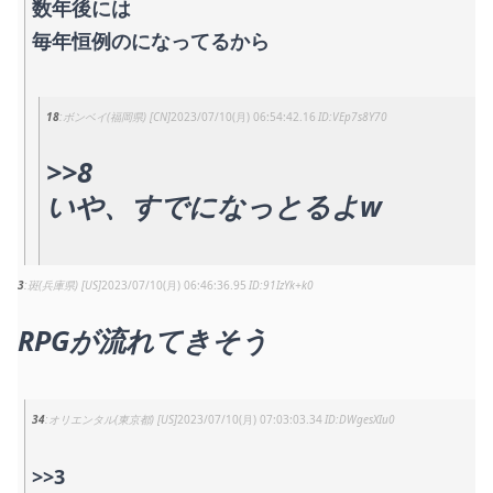
数年後には
毎年恒例のになってるから
18
ボンベイ(福岡県) [CN]
2023/07/10(月) 06:54:42.16
VEp7s8Y70
>>8
いや、すでになっとるよw
3
斑(兵庫県) [US]
2023/07/10(月) 06:46:36.95
91IzYk+k0
RPGが流れてきそう
34
オリエンタル(東京都) [US]
2023/07/10(月) 07:03:03.34
DWgesXIu0
>>3