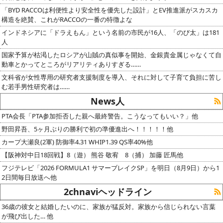
「BYD RACCOは利便性より安全性を優先した設計」とEV推進派がスカスカ
構造を絶賛、これがRACCOの一番の特徴よな
インドネシアに「ドラえもん」という名前の市民が16人、「のび太」は181
人
国家予算が枯渇したロシアが山賊の真似事を開始、金銀貴金属じゃなくて自
動車とかってところがリアリティありすぎる……
文科省が女性専用の研究者支援制度を導入、それに対して子育て負担に苦し
む若手男性研究者は……
News人
PTA会長「PTA参加拒否した親へ最終警告。こうなってもいい？」他
野田昇吾、5ヶ月ぶりの勝利で初の準優進出へ！！！！！他
カープ大瀬良(2軍) 防御率4.31 WHIP1.39 QS率40%他
【阪神対中日18回戦】8（遊） 熊谷 敬宥 8（捕） 加藤 匠馬他
フジテレビ「2026 FORMULA1 サマーブレイクSP」を明日（8月9日）から1
2日間毎日放送へ他
2chnaviヘッドライン
36歳の彼女と結婚したいのに、家族が猛反対。家族から信じられない言葉
が飛び出した… 他