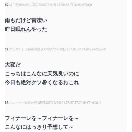
30
縞三毛(岡山県) [US]
2023/07/10(月) 07:00:38.73
lMefULtQ0
雨もだけど雷凄い
昨日眠れんやった
33
アンデスネコ(神奈川県) [CA]
2023/07/10(月) 07:02:12.91
pxmDEw/v0
大変だ
こっちはこんなに天気良いのに
今日も絶対クソ暑くなるわこれ
39
ウンピョウ(神奈川県) [BR]
2023/07/10(月) 07:07:27.74
KIlWElMn0
フィナーレを～フィナーレを～
こんなにはっきり予想して～