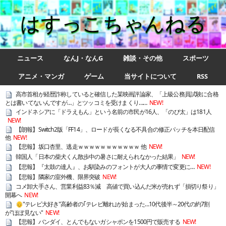
はすっこちゃんねる
ニュース
なんJ・なんG
雑談・その他
スポーツ
アニメ・マンガ
ゲーム
当サイトについて
RSS
高市首相が経歴詐称していると確信した某映画評論家、「上級公務員試験に合格
とは書いてないんですが…」とツッコミを受けまくり……
NEW!
インドネシアに「ドラえもん」という名前の市民が16人、「のび太」は181人
NEW!
【朗報】Switch2版「FF14」、ロードが長くなる不具合の修正パッチを本日配信
他
NEW!
【悲報】坂口杏里、逃走ｗｗｗｗｗｗｗｗｗｗｗ 他
NEW!
韓国人「日本の柴犬くん散歩中の暑さに耐えられなかった結果」
NEW!
【悲報】『太鼓の達人』、お馴染みのフォントが大人の事情で変更に…
NEW!
【悲報】隣家の室外機、限界突破
NEW!
コメ卸大手さん、営業利益83％減 高値で買い込んだ米が売れず「損切り祭り」
開幕へ
NEW!
👴"テレビ大好き"高齢者の｢テレビ離れ｣が始まった…10代後半～20代の約7割
が"ほぼ見ない"
NEW!
【悲報】バンダイ、とんでもないガシャポンを1500円で販売する
NEW!