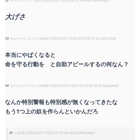
12
ターキッシュバン(茸) [CN]
2023/07/10(月) 06:52:24.40
DArZ69vg0
大げさ
13
ボルネオウンピョウ(大阪府) [IT]
2023/07/10(月) 06:53:03.61
2x0536ks0
本当にやばくなると
命を守る行動を と自助アピールするの何なん？
14
カナダオオヤマネコ(兵庫県) [CN]
2023/07/10(月) 06:53:08.58
ZUpbgXwb0
なんか特別警報も特別感が無くなってきたな
もう1つ上の奴を作らんといかんだろ
31
三毛(茸) [US]
2023/07/10(月) 07:00:40.49
JwWSowQq0