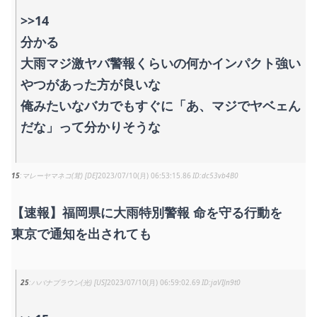
>>14
分かる
大雨マジ激ヤバ警報くらいの何かインパクト強い
やつがあった方が良いな
俺みたいなバカでもすぐに「あ、マジでヤベェん
だな」って分かりそうな
15
マレーヤマネコ(茸) [DE]
2023/07/10(月) 06:53:15.86
dc53vb4B0
【速報】福岡県に大雨特別警報 命を守る行動を
東京で通知を出されても
25
ハバナブラウン(光) [US]
2023/07/10(月) 06:59:02.69
jaVIJn9t0