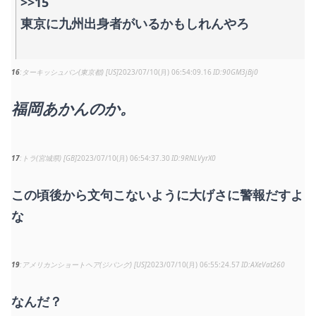
>>15
東京に九州出身者がいるかもしれんやろ
16
ターキッシュバン(東京都) [US]
2023/07/10(月) 06:54:09.16
90GM3jBj0
福岡あかんのか。
17
トラ(宮城県) [GB]
2023/07/10(月) 06:54:37.30
9RNLVyrX0
この頃後から文句こないように大げさに警報だすよ
な
19
アメリカンショートヘア(ジパング) [US]
2023/07/10(月) 06:55:24.57
AXeVat260
なんだ？