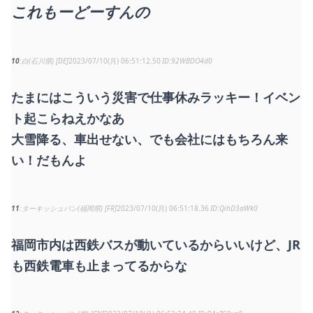
これもーどーすんの
10
白(石川県) [DE]
2023/07/10(月) 06:51:12.50
92WBDO4d0
たまにはこういう災害で仕事休みラッキー！イベン
ト起こらねえかなあ
大雪降る、車出せない、でも会社にはもちろん来
い！だもんよ
11
ターキッシュバン(福岡県) [FR]
2023/07/10(月) 06:51:18.36
QihD3aWk0
福岡市内は西鉄バスが動いているからいいけど、JR
も西鉄電車も止まってるからな