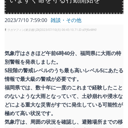
2023/7/10 7:59:00
雑談・その他
1
ラガマフィン(東京都) [ZA]
2023/07/10(月) 06:45:10.71
sEPf6eMH0
気象庁はさきほど午前6時40分、福岡県に大雨の特
別警報を発表しました。
5段階の警戒レベルのうち最も高いレベル5にあたる
情報で最大級の警戒が必要です。
福岡県では、数十年に一度のこれまで経験したこと
のないような大雨となっていて、土砂崩れや浸水な
どによる重大な災害がすでに発生している可能性が
極めて高い状況です。
気象庁は、周囲の状況を確認し、避難場所までの移