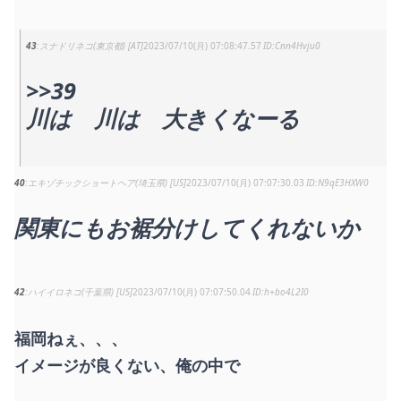
43
スナドリネコ(東京都) [AT]
2023/07/10(月) 07:08:47.57
Cnn4Hvju0
>>39
川は 川は 大きくなーる
40
エキゾチックショートヘア(埼玉県) [US]
2023/07/10(月) 07:07:30.03
N9qE3HXW0
関東にもお裾分けしてくれないか
42
ハイイロネコ(千葉県) [US]
2023/07/10(月) 07:07:50.04
h+bo4L2I0
福岡ねぇ、、、
イメージが良くない、俺の中で