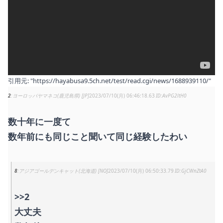
引用元:
"https://hayabusa9.5ch.net/test/read.cgi/news/1688939110/"
2
ヨーロッパヤマネコ(鹿児島県) [JP]
2023/07/10(月) 06:46:18.63
AvPG2ltH0
数十年に一度て
数年前にも同じこと聞いて同じ経験したわい
8
アジアゴールデンキャット(北海道) [NO]
2023/07/10(月) 06:50:33.79
GjCWnZtA0
>>2
大丈夫