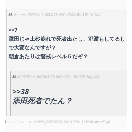
38
ラ・パーマ(福岡県) [ﾆﾀﾞ]
2023/07/10(月) 07:05:55.42
llQrfVJL0
>>7
添田じゃ土砂崩れで死者出たし、氾濫もしてるし
で大変なんですが？
朝倉あたりは警戒レベル５だぞ？
58
縞三毛(岡山県) [US]
2023/07/10(月) 07:14:25.12
lMefULtQ0
>>38
添田死者でたん？
9
エジプシャン・マウ(大阪府) [CA]
2023/07/10(月) 06:51:11.51
zhm+vKCq0