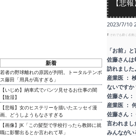
【悲報
2023/7/10 
1
それでも動く名無
「お前」と
佐藤さんは
新着
訪れました
若者の野球離れの原因が判明。トータルテンボ
産業医 ：
ス藤田「用具が高すぎる」
ないですか
【いじめ】納車式でパンツ見せるお仕事の闇
佐藤さん：
【陰湿】
産業医 ：
【悲報】女のヒステリーを描いたエッセイ漫
佐藤さん：
画、どうしようもなさすぎる
言われまし
【画像】JK「この髪型で学校行ったら教師に就
みんながい
職に影響出るとか言われて草」