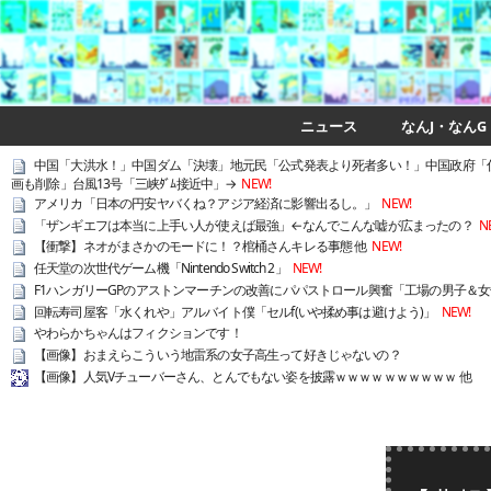
ニュース
なんJ・なんG
中国「大洪水！」中国ダム「決壊」地元民「公式発表より死者多い！」中国政府「
画も削除」台風13号「三峡ﾀﾞﾑ接近中」→
NEW!
アメリカ「日本の円安ヤバくね？アジア経済に影響出るし。」
NEW!
「ザンギエフは本当に上手い人が使えば最強」←なんでこんな嘘が広まったの？
N
【衝撃】ネオがまさかのモードに！？棺桶さんキレる事態 他
NEW!
任天堂の次世代ゲーム機「Nintendo Switch 2」
NEW!
F1ハンガリーGPのアストンマーチンの改善にパパストロール興奮「工場の男子＆
回転寿司屋客「水くれや」アルバイト僕「セルf(いや揉め事は避けよう)」
NEW!
やわらかちゃんはフィクションです！
【画像】おまえらこういう地雷系の女子高生って好きじゃないの？
【画像】人気Vチューバーさん、とんでもない姿を披露ｗｗｗｗｗｗｗｗｗｗ 他