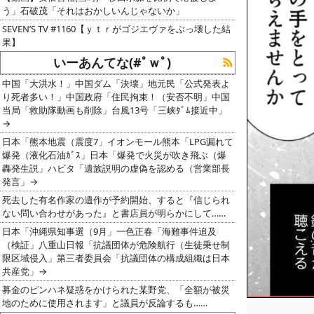
う」石破茂「それはおかしいんじゃないか」
SEVEN’S TV #1160【ｙｔｒがゴジエヴァをぶっ壊した結
果】
いーあんてな(#ﾟｗﾟ)
中国「大洪水！」中国ダム「決壊」地元民「公式発表よ
り死者多い！」中国政府「住民拘束！（安否不明」中国
当局「救助隊動画も削除」台風13号「三峡ﾀﾞﾑ接近中」
→
日本「熊本地震（震度7」イオンモール熊本「LPG漏れて
爆発（液化石油ｶﾞｽ」日本「爆発で火災が吹き飛ぶ（爆
轟発生説」ハビタ「遺族説明の虚偽を認める（営業部長
発言」→
死去した有名作家の遺作が予約開始、すると『信じられ
ない問い合わせがあった』と書店員が明らかにして……
日本「沖縄県知事選（9月」一色正春「海難事件追及
（検証」八重山日報「抗議団体が危険航行（生徒乗せ制
限区域侵入」第三者委員会「抗議団体の構成組織は日本
共産党」→
募金のピンハネ疑惑をかけられた某野党、「全額が被災
地のために使用されます」と議員が反論するも……