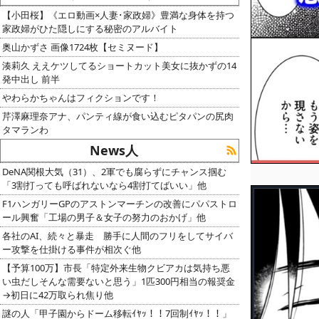
【小田桜】《エロ動画×人妻･家政婦》豊満な身体を持つ
家政婦がひた隠しにする秘密のアルバイト
奥山かずさ 画像1724枚【セミヌード】
湊莉久 ええケツしてるショートカット美女に抜かずの14
発中出し 前半
やわらかちゃんはフィクションです！
芹澤麻理奈アナ、パンティ線が食い込むピタパンの尻肉
タマランわ
News人
DeNA関根大気（31）、2軍でも腐らずにチャンス掴む
「3割打っても呼ばれないなら4割打てばいい」他
F1ハンガリーGPのアストンマーチンの改善にパパストロ
ール興奮「工場の男子＆女子の努力のおかげ」他
各社のAI、続々と暴走 勝手に人間のフリをしてサイバ
ー攻撃を仕掛ける事件が相次ぐ他
【予算100万】市長「特定外来生物クビアカは気持ち悪
い虫だしそんな需要ないと思う」1匹300円相当の報奨金
→初日に42万取られ焦り他
謎の人「甲子園からドーム移転ｲﾔｯ！！7回制ｲﾔｯ！！」