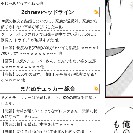
←じゃあどうすんねん他
2chnaviヘッドライン
36歳の彼女と結婚したいのに、家族が猛反対。家族から
信じられない言葉が飛び出した… 他
クーラーボックス積んで出発→途中で買い足し…50代公
務員の“ドライブ”が地獄すぎた 他
【画像】長濱ねる(27歳)の乳がヤバイと話題にｗｗｗｗ1
700万バズｗｗｗｗｗｗｗｗｗｗ 他
【画像】人気Vチューバーさん、とんでもない姿を披露
ｗｗｗｗｗｗｗｗｗｗ 他
【悲報】2050年の日本、独身ボッチ祭りが現実になると
かｗｗｗｗ 他
まとめチェッカー 総合
まとめチェッカーは閉鎖しました。RSSの解除をお願い
します。
【悲報】サ終が近づいてそうなデレステさん、悲惨な状
況になってしまう……
【緊急悲報】石破茂、本性を現すｗｗｗｗ
【動画】安倍首相(当時)「杉田水脈を比例で応援しよ