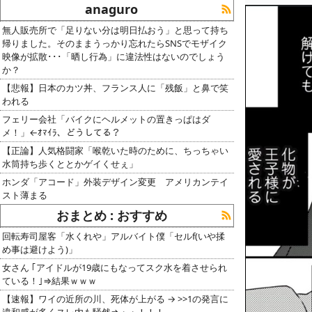
anaguro
無人販売所で「足りない分は明日払おう」と思って持ち
帰りました。そのままうっかり忘れたらSNSでモザイク
映像が拡散･･･「晒し行為」に違法性はないのでしょう
か？
【悲報】日本のカツ丼、フランス人に「残飯」と鼻で笑
われる
フェリー会社「バイクにヘルメットの置きっぱはダ
メ！」←ｵﾏｲﾗ、どうしてる？
【正論】人気格闘家「喉乾いた時のために、ちっちゃい
水筒持ち歩くととかゲイくせぇ」
ホンダ「アコード」外装デザイン変更 アメリカンテイ
スト薄まる
おまとめ : おすすめ
回転寿司屋客「水くれや」アルバイト僕「セルf(いや揉
め事は避けよう)」
女さん ｢アイドルが19歳にもなってスク水を着させられ
ている！｣⇒結果ｗｗｗ
【速報】ワイの近所の川、死体が上がる → >>1の発言に
違和感が多くスレ内も騒然⇒・・！！！