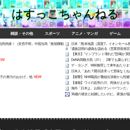
はすっこちゃんねる
雑談・その他
スポーツ
アニメ・マンガ
ゲーム
住民拘束！（安否不明」中国当局「救助隊動
日本「熊本地震（震度7」イオンモール熊
タ「遺族説明の虚偽を認める（営業部長発言
【東京】“インプラント壊れた”恐喝か 実際
EW!
DeNA関根大気（31）、2軍でも腐ら
デ・ヨング、W杯無理して来年あたりまで
日本人「あれ？開示請求って意味なくね
女子の努力のおかげ」他
NEW!
【衝撃】NHK職員が番組出演者から性被
【速報】ワイの近所の川、死体が上がる 
海外「日本よ、お前がナンバーワンだ」
36歳の彼女と結婚したいのに、家族が猛