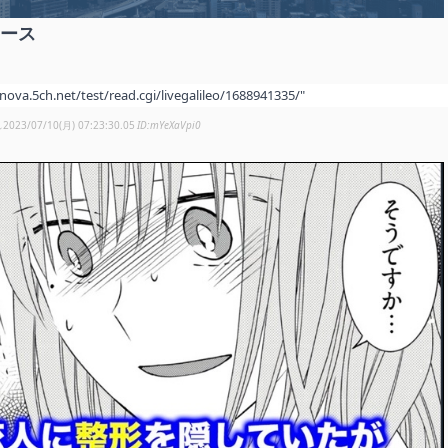
ュース
/nova.5ch.net/test/read.cgi/livegalileo/1688941335/"
し
2023/07/10(月) 07:23:30.05
mYeXaVpi0