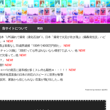
当サイトについて
RSS
本「LPG漏れて爆発（液化石油ｶﾞｽ」日本「爆発で火災が吹き飛ぶ（爆轟発生説」ハビ
」→
NEW!
は装着なし 55歳男逮捕「100件で4000万円得た」
NEW!
ずにチャンス掴む「3割打っても呼ばれないなら4割打てばいい」他
NEW!
欠場って… 他
NEW!
？」
NEW!
害‼
NEW!
→ >>1の発言に違和感が多くスレ内も騒然⇒・・！！！
NEW!
 熊本地震直後の日本の対応のスピードに世界が衝撃
反対。家族から信じられない言葉が飛び出した… 他
Powered by livedoor 相互RSS