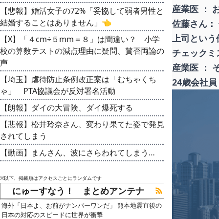
産業医 ： 
【悲報】婚活女子の72%「妥協して弱者男性と
結婚することはありません」👈
佐藤さん：
上司という
【X】「４cm÷５mm＝８」は間違い？ 小学
校の算数テストの減点理由に疑問、賛否両論の
チェックミ
声
産業医 ：
【埼玉】虐待防止条例改正案は「むちゃくち
24歳会社
ゃ」 PTA協議会が反対署名活動
【朗報】ダイの大冒険、ダイ爆死する
【悲報】松井玲奈さん、変わり果てた姿で発見
されてしまう
【動画】まんさん、波にさらわれてしまう…
※以下、掲載順はアクセスごとにランダムです
にゅーすなう！ まとめアンテナ
海外「日本よ、お前がナンバーワンだ」 熊本地震直後の
日本の対応のスピードに世界が衝撃