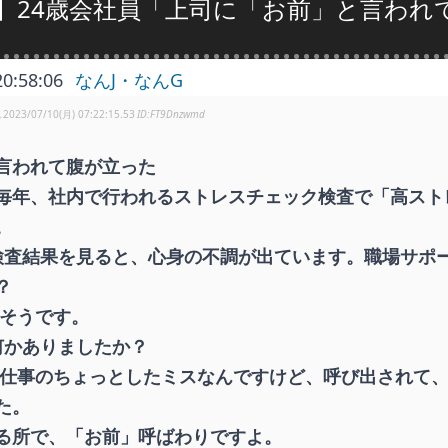
】24歳会社員「上司に「お前」と言われ
20:58:06
なんJ・なんG
し
2023/07/10(月) 07:22:15.53
FT9Dnzwmd
言われて腹が立った
毎年、社内で行われるストレスチェック検査で「高スト
。
 検査結果を見ると、心身の不調が出ています。職場サポ
？
 そうです。
 何かありましたか？
 仕事のちょっとしたミスなんですけど、呼び出されて
た。
る所で、「お前」呼ばわりですよ。