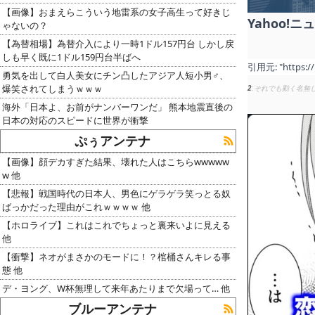
【画像】おまえらこういう地雷系の女子高生って好きじ
Yahoo!ニ
ゃないの？
【為替相場】為替介入により一時1ドル157円台 しかし戻
しも早く既に1ドル159円台半ばへ
引用元:
"https:/
勇気を出して白人美女にチン凸したアジア人短小男♂、
爆笑されてしまうｗｗｗ
2
それでも動く名無
海外「日本よ、お前がナンバーワンだ」 熊本地震直後の
日本の対応のスピードに世界が衝撃
ぷぅアンテナ
【画像】顔デカすぎた結果、壊れた人はこちらwwwww
w 他
【悲報】戦国時代の日本人、男色にゲラゲラ笑っとる奴
ばっかだった理由がこれｗｗｗｗ 他
【ホロライブ】これはこれでちょっと裏来いよに見える
他
【衝撃】ネオがまさかのモードに！？棺桶さんキレる事
態 他
デ・ヨング、W杯無理して来年あたりまで欠場って… 他
ブルーアンテナ