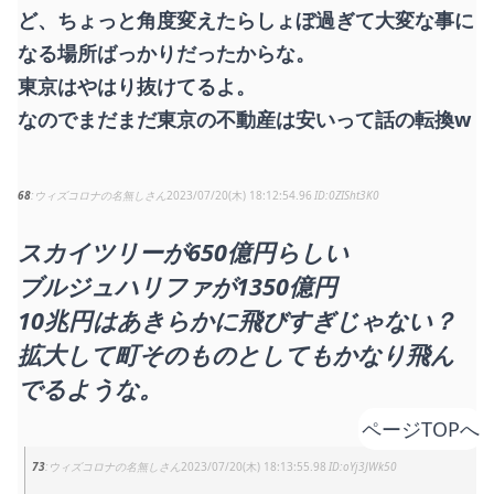
ど、ちょっと角度変えたらしょぼ過ぎて大変な事に
なる場所ばっかりだったからな。
東京はやはり抜けてるよ。
なのでまだまだ東京の不動産は安いって話の転換w
68
ウィズコロナの名無しさん
2023/07/20(木) 18:12:54.96
0ZISht3K0
スカイツリーが650億円らしい
ブルジュハリファが1350億円
10兆円はあきらかに飛びすぎじゃない？
拡大して町そのものとしてもかなり飛ん
でるような。
ページTOPへ
73
ウィズコロナの名無しさん
2023/07/20(木) 18:13:55.98
oYj3JWk50