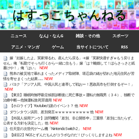
はすっこちゃんねる
ニュース
なんJ・なんG
雑談・その他
スポーツ
アニメ・マンガ
ゲーム
当サイトについて
RSS
嫁「妊娠したよ。実家帰るわ。産んだら戻る」→嫁「実家快適すぎｗもう戻りま
せん」俺「転勤でそっち行くから一緒に住もう」嫁「は？離婚して！ほらさっさと紙
書けや！」俺「はい」
NEW!
熊本の被災地で暴れまくったメディア取材陣、堪忍袋の緒が切れた地元住民が苦
情を寄せまくった結果……
NEW!
パヨク「アジア人民、中国人民と連帯して戦おー！悪政高市を打倒するぞー！」
NEW!
【東京】睡眠時無呼吸症候群診断後に死亡事故＝運転の無職男（３４）、独断で
治療中断―危険運転致死罪適用
NEW!
【ホロライブ】Youtubeの謎のイベント？ 他
NEW!
ダウンタウン浜田、差別発言ｗｗｗｗｗｗｗｗｗｗ 他
NEW!
【外国人採用アンケ】諮問機関「差別、非公開答申」三重県「差別に当たらず、
公表する方針を決定した」他
NEW!
任天堂の次世代ゲーム機「Nintendo Switch 2」
NEW!
【緑豆2】NGSとずんだもんがコラボなのだ！びっくりしますよね
NEW!