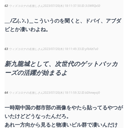
62
ウィズコロナの名無しさん
2023/07/20(木) 18:11:37.50
3i3WRQxS0
＿ﾉ乙(､ﾝ､)＿こういうのを聞くと、ドバイ、アブダ
ビとか凄いわよね。
63
ウィズコロナの名無しさん
2023/07/20(木) 18:11:49.33
yFbXzt7u0
新九龍城として、次世代のゲットバッカ
ーズの活躍が始まるよ
64
ウィズコロナの名無しさん
2023/07/20(木) 18:11:59.32
bDhnwyoJ0
一時期中国の都市部の画像をやたら貼ってるやつが
いたけどどうなったんだろ。
あれ一方向から見ると物凄いビル群で凄いんだけ