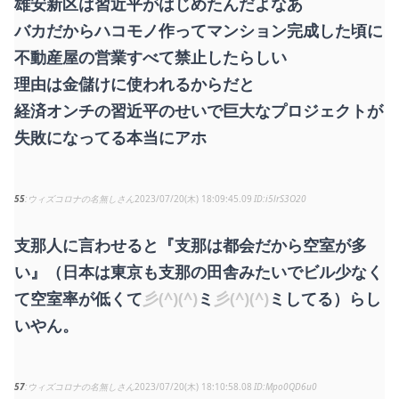
雄安新区は習近平がはじめたんだよなあ
バカだからハコモノ作ってマンション完成した頃に
不動産屋の営業すべて禁止したらしい
理由は金儲けに使われるからだと
経済オンチの習近平のせいで巨大なプロジェクトが
失敗になってる本当にアホ
55
ウィズコロナの名無しさん
2023/07/20(木) 18:09:45.09
i5lrS3O20
支那人に言わせると『支那は都会だから空室が多
い』（日本は東京も支那の田舎みたいでビル少なく
て空室率が低くて
彡(^)(^)
ミ
彡(^)(^)
ミしてる）らし
いやん。
57
ウィズコロナの名無しさん
2023/07/20(木) 18:10:58.08
Mpo0QD6u0