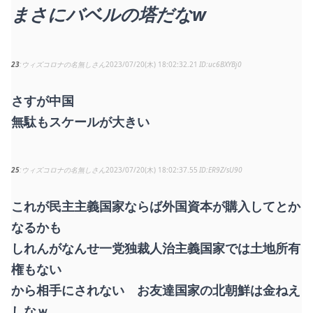
まさにバベルの塔だなw
23
ウィズコロナの名無しさん
2023/07/20(木) 18:02:32.21
uc6BXYBj0
さすが中国
無駄もスケールが大きい
25
ウィズコロナの名無しさん
2023/07/20(木) 18:02:37.55
ER9Z/sU90
これが民主主義国家ならば外国資本が購入してとか
なるかも
しれんがなんせ一党独裁人治主義国家では土地所有
権もない
から相手にされない お友達国家の北朝鮮は金ねえ
しなｗ