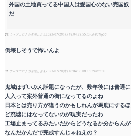
外国の土地買ってる中国人は愛国心のない売国奴
だ
34
ウィズコロナの名無しさん
2023/07/20(木) 18:04:29.55
cdr83Mg50
倒壊しそうで怖いんよ
35
ウィズコロナの名無しさん
2023/07/20(木) 18:04:36.08
HeiaaPBs0
鬼城はずいぶん話題になったが、数年後には普通に
人入って案外普通の街になってるのよね
日本とは売り方が違うのかもしれんが馬鹿にするほ
ど廃墟にはなってないのが現実だったわ
工場止まってるみたいだからどうなるか分からんが
なんだかんだで完成すんじゃねえの？