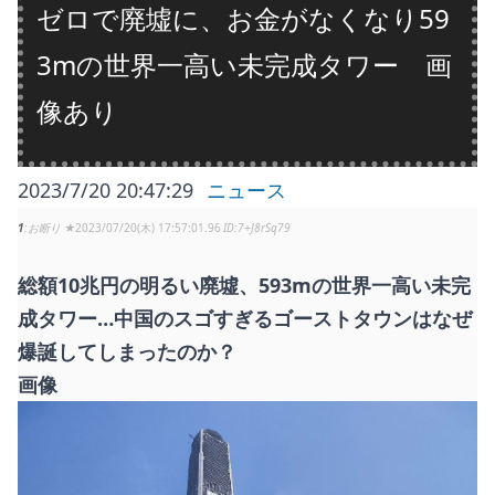
ゼロで廃墟に、お金がなくなり59
3mの世界一高い未完成タワー 画
像あり
2023/7/20 20:47:29
ニュース
1
お断り ★
2023/07/20(木) 17:57:01.96
7+J8rSq79
総額10兆円の明るい廃墟、593mの世界一高い未完
成タワー…中国のスゴすぎるゴーストタウンはなぜ
爆誕してしまったのか？
画像