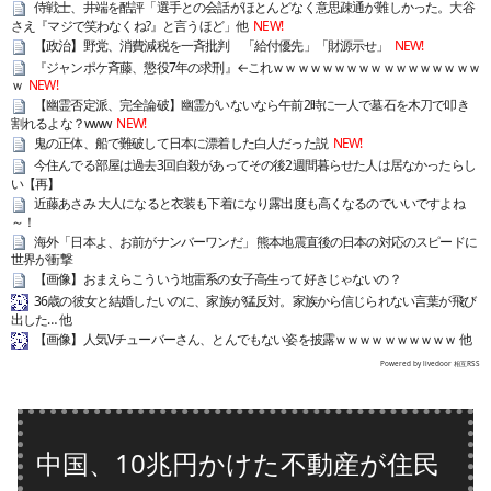
侍戦士、井端を酷評「選手との会話がほとんどなく意思疎通が難しかった。大谷
さえ『マジで笑わなくね?』と言うほど」他
NEW!
【政治】野党、消費減税を一斉批判 「給付優先」「財源示せ」
NEW!
『ジャンポケ斉藤、懲役7年の求刑』←これｗｗｗｗｗｗｗｗｗｗｗｗｗｗｗｗｗ
ｗ
NEW!
【幽霊否定派、完全論破】幽霊がいないなら午前2時に一人で墓石を木刀で叩き
割れるよな？www
NEW!
鬼の正体、船で難破して日本に漂着した白人だった説
NEW!
今住んでる部屋は過去3回自殺があってその後2週間暮らせた人は居なかったらし
い【再】
近藤あさみ 大人になると衣装も下着になり露出度も高くなるのでいいですよね
～！
海外「日本よ、お前がナンバーワンだ」 熊本地震直後の日本の対応のスピードに
世界が衝撃
【画像】おまえらこういう地雷系の女子高生って好きじゃないの？
36歳の彼女と結婚したいのに、家族が猛反対。家族から信じられない言葉が飛び
出した… 他
【画像】人気Vチューバーさん、とんでもない姿を披露ｗｗｗｗｗｗｗｗｗｗ 他
Powered by livedoor 相互RSS
中国、10兆円かけた不動産が住民