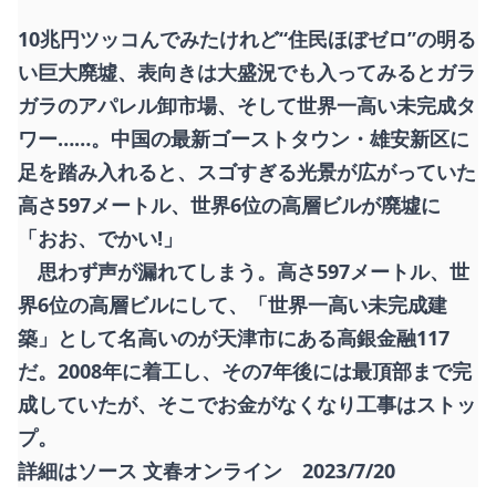
10兆円ツッコんでみたけれど“住民ほぼゼロ”の明る
い巨大廃墟、表向きは大盛況でも入ってみるとガラ
ガラのアパレル卸市場、そして世界一高い未完成タ
ワー……。中国の最新ゴーストタウン・雄安新区に
足を踏み入れると、スゴすぎる光景が広がっていた
高さ597メートル、世界6位の高層ビルが廃墟に
「おお、でかい!」
思わず声が漏れてしまう。高さ597メートル、世
界6位の高層ビルにして、「世界一高い未完成建
築」として名高いのが天津市にある高銀金融117
だ。2008年に着工し、その7年後には最頂部まで完
成していたが、そこでお金がなくなり工事はストッ
プ。
詳細はソース 文春オンライン 2023/7/20