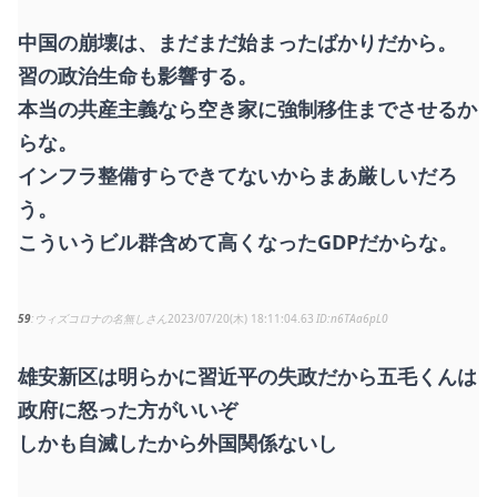
中国の崩壊は、まだまだ始まったばかりだから。
習の政治生命も影響する。
本当の共産主義なら空き家に強制移住までさせるか
らな。
インフラ整備すらできてないからまあ厳しいだろ
う。
こういうビル群含めて高くなったGDPだからな。
59
ウィズコロナの名無しさん
2023/07/20(木) 18:11:04.63
n6TAa6pL0
雄安新区は明らかに習近平の失政だから五毛くんは
政府に怒った方がいいぞ
しかも自滅したから外国関係ないし