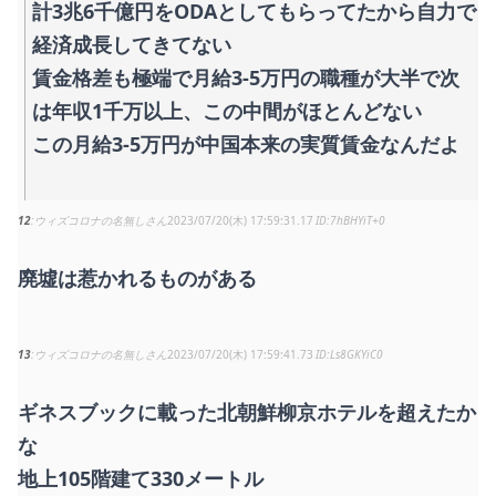
計3兆6千億円をODAとしてもらってたから自力で
経済成長してきてない
賃金格差も極端で月給3-5万円の職種が大半で次
は年収1千万以上、この中間がほとんどない
この月給3-5万円が中国本来の実質賃金なんだよ
12
ウィズコロナの名無しさん
2023/07/20(木) 17:59:31.17
7hBHYiT+0
廃墟は惹かれるものがある
13
ウィズコロナの名無しさん
2023/07/20(木) 17:59:41.73
Ls8GKYiC0
ギネスブックに載った北朝鮮柳京ホテルを超えたか
な
地上105階建て330メートル