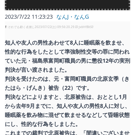
2023/7/22 11:23:23
なんJ・なんG
1
それでも動く名無し
2023/07/22(土) 09:56:20.29
jvbhYBbS0
知人や友人の男性あわせて8人に睡眠薬を飲ませ、
性的な行為をしたとして準強制性交等の罪に問われ
ていた元・福島県富岡町職員の男に懲役12年の実刑
判決が言い渡されました。
判決を受けたのは、元・富岡町職員の北原玄季（き
たはら・げんき）被告（22）です。
判決などによりますと、北原被告は、おととし1月
から去年9月までに、知人や友人の男性8人に対し、
睡眠薬を飲み物に混ぜて飲ませるなどして昏睡状態
にし、性的な行為をしました。
これまでの裁判で北原被告は、「間違いございませ