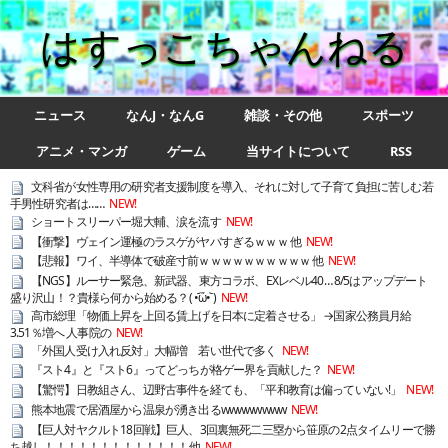
はすっこちゃんねる
ニュース
なんJ・なんG
雑談・その他
スポーツ
アニメ・マンガ
ゲーム
当サイトについて
RSS
文科省が女性専用の研究者支援制度を導入、それに対して子育て負担に苦しむ若
手男性研究者は……
NEW!
ショートスリーパー堀大輔、涙を流す
NEW!
【衝撃】ヴェイン運極のラスゲがヤバすぎるｗｗｗ 他
NEW!
【悲報】ワイ、半導体で破産寸前ｗｗｗｗｗｗｗｗｗｗ 他
NEW!
【NGS】ルーサー緊急、新武器、東方コラボ、EXレベル40… 8/5はアップデート
盛り沢山！？貴様ら何から始める？( •᷄ὤ•᷅ )
NEW!
高市総理「物価上昇を上回る賃上げを日本に定着させる」 →国家公務員月給
3.51％増へ 人事院の
NEW!
「外国人受け入れ反対」大幅増 若い世代で多く
NEW!
『スト4』と『スト6』ってどっちが格ゲー界を貢献した？
NEW!
【驚愕】日教組さん、辺野古事件を経ても、「平和教育は偏っていない!」
NEW!
熊本地震で居酒屋から温泉が湧き出るwwwwwwww
NEW!
【巨人対ヤクルト18回戦】巨人、3回裏無死二三塁から笹原の2点タイムリーで勝
ち越し！！！！！！！！！！！！！他
NEW!