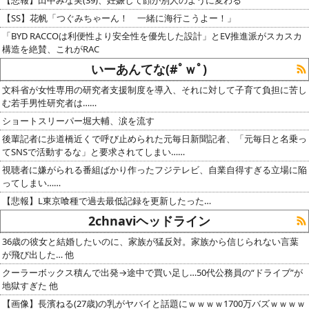
【SS】花帆「つぐみちゃーん！ 一緒に海行こうよー！」
「BYD RACCOは利便性より安全性を優先した設計」とEV推進派がスカスカ
構造を絶賛、これがRAC
いーあんてな(#ﾟｗﾟ)
文科省が女性専用の研究者支援制度を導入、それに対して子育て負担に苦し
む若手男性研究者は……
ショートスリーパー堀大輔、涙を流す
後輩記者に歩道橋近くで呼び止められた元毎日新聞記者、「元毎日と名乗っ
てSNSで活動するな」と要求されてしまい……
視聴者に嫌がられる番組ばかり作ったフジテレビ、自業自得すぎる立場に陥
ってしまい……
【悲報】L東京喰種で過去最低記録を更新したった…
2chnaviヘッドライン
36歳の彼女と結婚したいのに、家族が猛反対。家族から信じられない言葉
が飛び出した… 他
クーラーボックス積んで出発→途中で買い足し…50代公務員の“ドライブ”が
地獄すぎた 他
【画像】長濱ねる(27歳)の乳がヤバイと話題にｗｗｗｗ1700万バズｗｗｗｗ