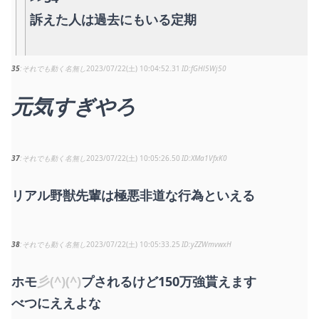
訴えた人は過去にもいる定期
35
それでも動く名無し
2023/07/22(土) 10:04:52.31
fGHl5Wj50
元気すぎやろ
37
それでも動く名無し
2023/07/22(土) 10:05:26.50
XMa1VfxK0
リアル野獣先輩は極悪非道な行為といえる
38
それでも動く名無し
2023/07/22(土) 10:05:33.25
yZZWmvwxH
ホモ
彡(^)(^)
プされるけど150万強貰えます
べつにええよな