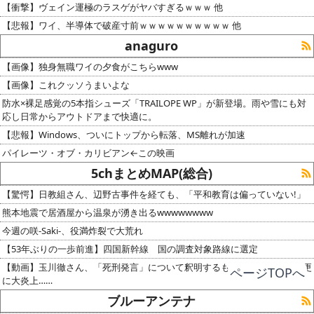
【衝撃】ヴェイン運極のラスゲがヤバすぎるｗｗｗ 他
【悲報】ワイ、半導体で破産寸前ｗｗｗｗｗｗｗｗｗｗ 他
anaguro
【画像】独身無職ワイの夕食がこちらwww
【画像】これクッソうまいよな
防水×裸足感覚の5本指シューズ「TRAILOPE WP」が新登場。雨や雪にも対
応し日常からアウトドアまで快適に。
【悲報】Windows、ついにトップから転落、MS離れが加速
パイレーツ・オブ・カリビアン←この映画
5chまとめMAP(総合)
【驚愕】日教組さん、辺野古事件を経ても、「平和教育は偏っていない!」
熊本地震で居酒屋から温泉が湧き出るwwwwwwww
今週の咲-Saki-、役満炸裂で大荒れ
【53年ぶりの一歩前進】四国新幹線 国の調査対象路線に選定
【動画】玉川徹さん、「死刑発言」について釈明するも内容がクソすぎて更
ページTOPへ
に大炎上……
ブルーアンテナ