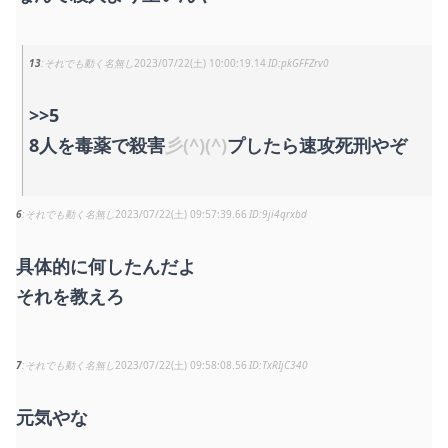
13
それでも動く名無し
2023/07/22(土) 10:00:19.14
pkGFFZrv0
>>5
8人を毒薬で殺害
彡(^)(^)
プしたら速攻死刑やぞ
6
それでも動く名無し
2023/07/22(土) 09:57:39.66
9ji4qrxbd
具体的に何したんだよ
それを教えろ
7
それでも動く名無し
2023/07/22(土) 09:58:08.56
TxRIjC340
元気やな