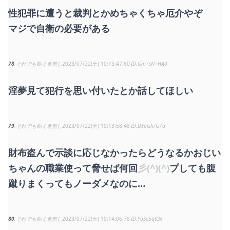
性犯罪に遭うと裁判とかめちゃくちゃ厄介やぞ
マジで自衛の必要がある
78
それでも動く名無し
2023/07/22(土) 10:13:47.60
Gm+sN+HA0
淫夢見て犯行を思い付いたとか話してほしい
79
それでも動く名無し
2023/07/22(土) 10:13:58.48
DEpGh/G7a
財布盗んで示談に応じなかったらどうなるかおじい
ちゃんの職業使って脅せば何回
彡(^)(^)
プしても腹
蹴りまくってもノーダメなのに…
80
それでも動く名無し
2023/07/22(土) 10:14:06.78
YoSe5qtOx