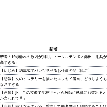
新着
若者の野球離れの原因が判明。トータルテンボス藤田「用具が
高すぎる」
【いじめ】納車式でパンツ見せるお仕事の闇【陰湿】
【悲報】女のヒステリーを描いたエッセイ漫画、どうしようも
なさすぎる
【画像】JK「この髪型で学校行ったら教師に就職に影響出ると
か言われて草」
【悲報】婚活女子の72%「妥協して弱者男性と結婚することは