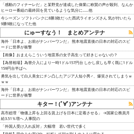
「感動のフィナーレだ」と某野党が達成した偉業に称賛の声が殺到、なんか
ヒーロー番組の最終回を見ているような気分に……他
今シーズン ソフトバンクに8勝3敗だった西武ライオンズさん 気が付いたら
9勝9敗になってた他
にゅーすなう！ まとめアンテナ
海外「日本よ、お前がナンバーワンだ」 熊本地震直後の日本の対応のスピ
ードに世界が衝撃
【画像】おまえらこういう地雷系の女子高生って好きじゃないの？
【為替相場】為替介入により一時1ドル157円台 しかし戻しも早く既に1ドル
159円台半ばへ
勇気を出して白人美女にチン凸したアジア人短小男♂、爆笑されてしまうｗ
ｗｗ
海外「日本よ、お前がナンバーワンだ」 熊本地震直後の日本の対応のスピ
ードに世界が衝撃
キター！(ﾟ∀ﾟ)アンテナ
高市総理「物価上昇を上回る賃上げを日本に定着させる」 →国家公務員月
給3.51％増へ 人事院の
「外国人受け入れ反対」大幅増 若い世代で多く
【悲報】田中みな実(39)、妊娠して顔が別人のように変わる