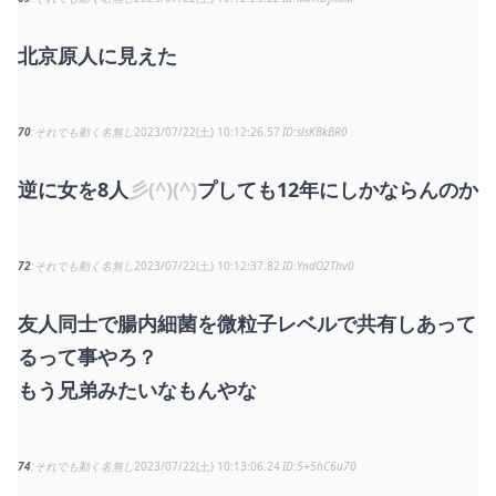
北京原人に見えた
70
それでも動く名無し
2023/07/22(土) 10:12:26.57
slsKBkBR0
逆に女を8人
彡(^)(^)
プしても12年にしかならんのか
72
それでも動く名無し
2023/07/22(土) 10:12:37.82
YndO2Thv0
友人同士で腸内細菌を微粒子レベルで共有しあって
るって事やろ？
もう兄弟みたいなもんやな
74
それでも動く名無し
2023/07/22(土) 10:13:06.24
5+5hC6u70