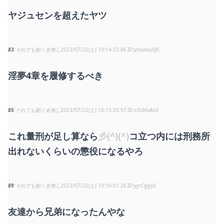
ヤジュセンを超えたヤツ
83
それでも動く名無し
2023/07/22(土) 10:14:53.86
yUvzvvuQ0
淫夢4章を履修するべき
85
それでも動く名無し
2023/07/22(土) 10:15:20.97
oTc06sAo0
これ量刑が足し算なら
彡(^)(^)
コ立つ内には刑務所
出れないくらいの懲役になるやろ
89
それでも動く名無し
2023/07/22(土) 10:16:01.26
yyrCggij0
友達から兄弟になったんやな