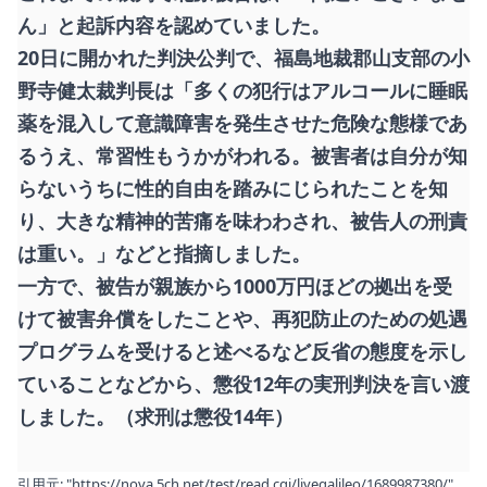
ん」と起訴内容を認めていました。
20日に開かれた判決公判で、福島地裁郡山支部の小
野寺健太裁判長は「多くの犯行はアルコールに睡眠
薬を混入して意識障害を発生させた危険な態様であ
るうえ、常習性もうかがわれる。被害者は自分が知
らないうちに性的自由を踏みにじられたことを知
り、大きな精神的苦痛を味わわされ、被告人の刑責
は重い。」などと指摘しました。
一方で、被告が親族から1000万円ほどの拠出を受
けて被害弁償をしたことや、再犯防止のための処遇
プログラムを受けると述べるなど反省の態度を示し
ていることなどから、懲役12年の実刑判決を言い渡
しました。（求刑は懲役14年）
引用元:
"https://nova.5ch.net/test/read.cgi/livegalileo/1689987380/"