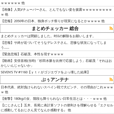
ｗｗｗｗｗｗ 他
【画像】人気Vチューバーさん、とんでもない姿を披露ｗｗｗｗｗｗｗｗｗ
ｗ 他
【悲報】2050年の日本、独身ボッチ祭りが現実になるとかｗｗｗｗ 他
まとめチェッカー 総合
まとめチェッカーは閉鎖しました。RSSの解除をお願いします。
【悲報】サ終が近づいてそうなデレステさん、悲惨な状況になってしま
う……
【緊急悲報】石破茂、本性を現すｗｗｗｗ
【動画】安倍首相(当時)「杉田水脈を比例で応援しよう」石破茂「それはお
かしいんじゃないか」
SEVEN’S TV #1160【ｙｔｒがゴジエヴァをぶっ壊した結果】
ぷぅアンテナ
日本代表、絶対負けられないスペイン戦で大ピンチ、その理由がこれｗｗｗ
ｗ 他
【衝撃】180kgの女、階段も降りられない日常生活とは・・・ｗｗｗ 他
【にじさんじ】五木、長尾に表計算ソフトの便利さを理解らせる『エクセル
に感動してるおじさん見てなんか感動する』 他