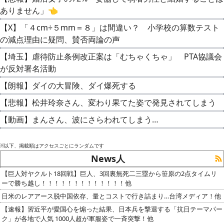
ありません」👈
【X】「４cm÷５mm＝８」は間違い？ 小学校の算数テスト
の減点理由に疑問、賛否両論の声
【埼玉】虐待防止条例改正案は「むちゃくちゃ」 PTA協議会
が反対署名活動
【朗報】ダイの大冒険、ダイ爆死する
【悲報】松井玲奈さん、変わり果てた姿で発見されてしまう
【動画】まんさん、波にさらわれてしまう…
※以下、掲載順はアクセスごとにランダムです
News人
【巨人対ヤクルト18回戦】巨人、3回裏無死二三塁から笹原の2点タイムリ
ーで勝ち越し！！！！！！！！！！！！！他
日米のレアアース脱中国依存、量とコストで行き詰まり…台湾メディア！他
【速報】習近平が愛国心を煽った結果、日本兵を撃退する「抗日テーマパー
ク」が各地で人気 1000人超が軍服姿で一斉突撃！他