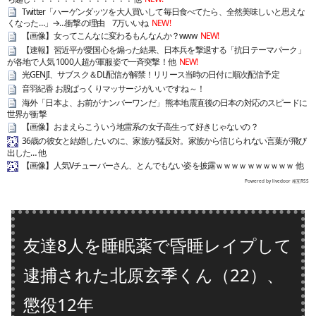
Twitter「ハーゲンダッツを大人買いして毎日食べてたら、全然美味しいと思えな
くなった…」→…衝撃の理由 7万いいね
NEW!
【画像】女ってこんなに変わるもんなんか？www
NEW!
【速報】習近平が愛国心を煽った結果、日本兵を撃退する「抗日テーマパーク」
が各地で人気 1000人超が軍服姿で一斉突撃！他
NEW!
光GENJI、サブスク＆DL配信が解禁！リリース当時の日付に順次配信予定
音羽紀香 お股ぱっくりマッサージがいいですね～！
海外「日本よ、お前がナンバーワンだ」 熊本地震直後の日本の対応のスピードに
世界が衝撃
【画像】おまえらこういう地雷系の女子高生って好きじゃないの？
36歳の彼女と結婚したいのに、家族が猛反対。家族から信じられない言葉が飛び
出した… 他
【画像】人気Vチューバーさん、とんでもない姿を披露ｗｗｗｗｗｗｗｗｗｗ 他
Powered by livedoor 相互RSS
友達8人を睡眠薬で昏睡レイプして
逮捕された北原玄季くん（22）、
懲役12年