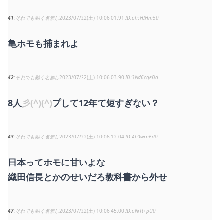
41
それでも動く名無し
2023/07/22(土) 10:06:01.91
ohcHIHm50
亀ホモも捕まれよ
42
それでも動く名無し
2023/07/22(土) 10:06:03.90
3Nd6cqeDd
8人
彡(^)(^)
プして12年て短すぎない？
43
それでも動く名無し
2023/07/22(土) 10:06:12.04
Ah0wrn6d0
日本ってホモに甘いよな
織田信長とかのせいだろ教科書から外せ
47
それでも動く名無し
2023/07/22(土) 10:06:45.00
oNiTt+pU0