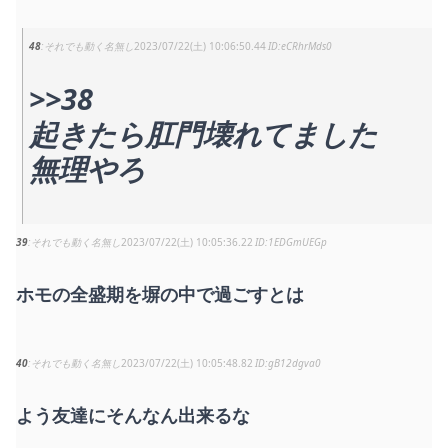
48
それでも動く名無し
2023/07/22(土) 10:06:50.44
eCRhrMds0
>>38
起きたら肛門壊れてました
無理やろ
39
それでも動く名無し
2023/07/22(土) 10:05:36.22
1EDGmUEGp
ホモの全盛期を塀の中で過ごすとは
40
それでも動く名無し
2023/07/22(土) 10:05:48.82
gB12dgva0
よう友達にそんなん出来るな