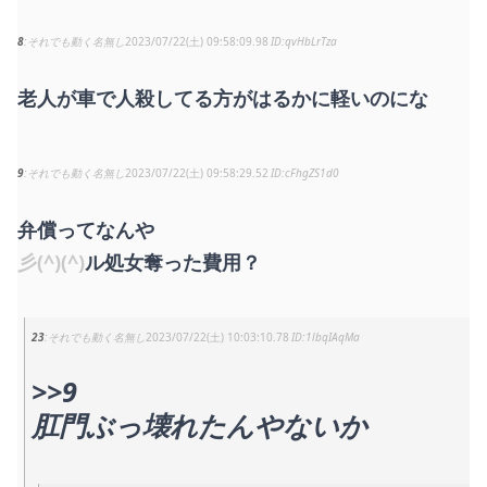
8
それでも動く名無し
2023/07/22(土) 09:58:09.98
qvHbLrTza
老人が車で人殺してる方がはるかに軽いのにな
9
それでも動く名無し
2023/07/22(土) 09:58:29.52
cFhgZS1d0
弁償ってなんや
彡(^)(^)
ル処女奪った費用？
23
それでも動く名無し
2023/07/22(土) 10:03:10.78
1lbqIAqMa
>>9
肛門ぶっ壊れたんやないか