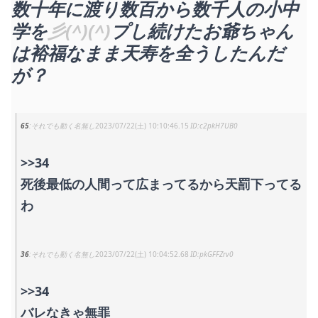
数十年に渡り数百から数千人の小中
学を
彡(^)(^)
プし続けたお爺ちゃん
は裕福なまま天寿を全うしたんだ
が？
65
それでも動く名無し
2023/07/22(土) 10:10:46.15
c2pkH7UB0
>>34
死後最低の人間って広まってるから天罰下ってる
わ
36
それでも動く名無し
2023/07/22(土) 10:04:52.68
pkGFFZrv0
>>34
バレなきゃ無罪