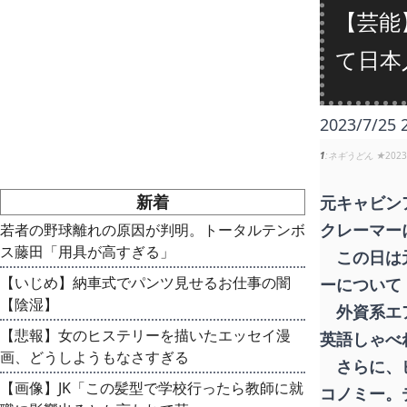
【芸能
て日本
2023/7/25 
1
ネギうどん ★
2023
新着
元キャビン
クレーマー
若者の野球離れの原因が判明。トータルテンボ
ス藤田「用具が高すぎる」
この日は元
【いじめ】納車式でパンツ見せるお仕事の闇
ーについて
【陰湿】
外資系エア
【悲報】女のヒステリーを描いたエッセイ漫
英語しゃべ
画、どうしようもなさすぎる
さらに、ビ
【画像】JK「この髪型で学校行ったら教師に就
コノミー。