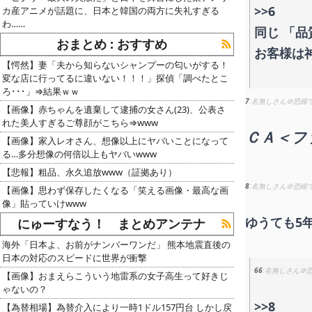
>>6
カ産アニメが話題に、日本と韓国の両方に失礼すぎる
わ……
同じ 「品
おまとめ : おすすめ
お客様は
【愕然】妻「夫から知らないシャンプーの匂いがする！
変な店に行ってるに違いない！！！」探偵「調べたとこ
ろ･･･」⇒結果ｗｗ
7
名無しさん＠恐縮
【画像】赤ちゃんを遺棄して逮捕の女さん(23)、公表さ
れた美人すぎるご尊顔がこちら⇒www
ＣＡ＜フ
【画像】家入レオさん、想像以上にヤバいことになって
る…多分想像の何倍以上もヤバいwww
【悲報】粗品、永久追放www（証拠あり）
8
名無しさん＠恐縮
【画像】思わず保存したくなる「笑える画像・最高な画
像」貼っていけwww
ゆうても5
にゅーすなう！ まとめアンテナ
海外「日本よ、お前がナンバーワンだ」 熊本地震直後の
日本の対応のスピードに世界が衝撃
66
名無しさん＠
【画像】おまえらこういう地雷系の女子高生って好きじ
ゃないの？
>>8
【為替相場】為替介入により一時1ドル157円台 しかし戻