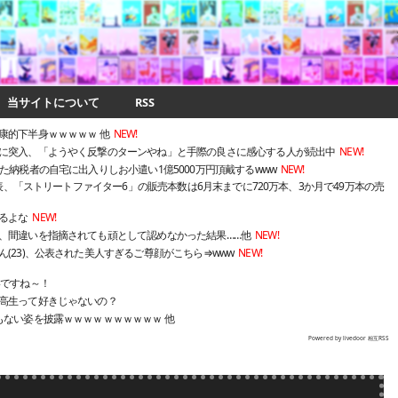
当サイトについて
RSS
康的下半身ｗｗｗｗｗ 他
NEW!
に突入、「ようやく反撃のターンやね」と手際の良さに感心する人が続出中
NEW!
た納税者の自宅に出入りしお小遣い1億5000万円頂戴するwww
NEW!
発表、「ストリートファイター6」の販売本数は6月末までに720万本、3か月で49万本の売
るよな
NEW!
、間違いを指摘されても頑として認めなかった結果……他
NEW!
(23)、公表された美人すぎるご尊顔がこちら⇒www
NEW!
いですね～！
高生って好きじゃないの？
もない姿を披露ｗｗｗｗｗｗｗｗｗｗ 他
Powered by livedoor 相互RSS