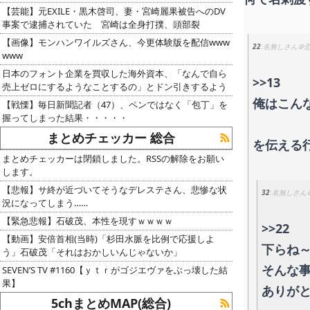
【芸能】元EXILE・黒木啓司、妻・宮崎麗果被告へのDV
事案で逮捕されていた 宮崎は全身打撲、頭部裂
【画像】モンハンワイルズさん、今更体験版を配信www
22
名無しさん＠
www
日本のフォント企業を買収した海外資本、「なんで自ら
>>13
売上ゼロにするようなことするの」とドン引きするよう
俺はこん
【戦慄】毎日新聞記者（47）、ペンではなく「包丁」を
握ってしまった結果・・・・・
まとめチェッカー 総合
を伝える
まとめチェッカーは閉鎖しました。RSSの解除をお願い
します。
【悲報】サ終が近づいてそうなデレステさん、悲惨な状
32
名無しさん
況になってしまう……
【緊急悲報】石破茂、本性を現すｗｗｗｗ
>>22
【動画】安倍首相(当時)「杉田水脈を比例で応援しよ
下らね～
う」石破茂「それはおかしいんじゃないか」
そんな
SEVEN’S TV #1160【ｙｔｒがゴジエヴァをぶっ壊した結
果】
ありが
5chまとめMAP(総合)