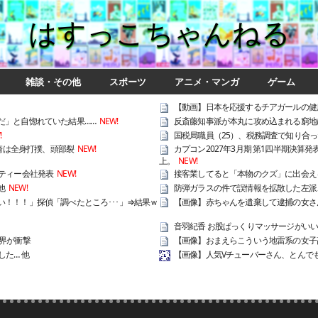
はすっこちゃんねる
雑談・その他
スポーツ
アニメ・マンガ
ゲーム
【動画】日本を応援するチアガールの健
だ」と自惚れていた結果……
NEW!
反斎藤知事派が本丸に攻め込まれる窮地
!
国税局職員（25）、税務調査で知り合っ
崎は全身打撲、頭部裂
NEW!
カプコン2027年3月期 第1四半期決算
上。
NEW!
ティー会社発表
NEW!
接客業してると「本物のクズ」に出会え
他
NEW!
防弾ガラスの件で誤情報を拡散した左派
！！！」探偵「調べたところ･･･」⇒結果ｗ
【画像】赤ちゃんを遺棄して逮捕の女さん
音羽紀香 お股ぱっくりマッサージがい
界が衝撃
【画像】おまえらこういう地雷系の女子
た… 他
【画像】人気Vチューバーさん、とんで