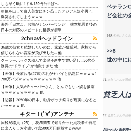
しも早く既に1ドル159円台半ばへ
ベテラン
勇気を出して白人美女にチン凸したアジア人短小男♂、
ど会社の
爆笑されてしまうｗｗｗ
海外「日本よ、お前がナンバーワンだ」 熊本地震直後の
日本の対応のスピードに世界が衝撃
165
名無しさん＠
2chnaviヘッドライン
36歳の彼女と結婚したいのに、家族が猛反対。家族から
>>8
信じられない言葉が飛び出した… 他
世の中に
クーラーボックス積んで出発→途中で買い足し…50代公
務員の“ドライブ”が地獄すぎた 他
【画像】長濱ねる(27歳)の乳がヤバイと話題にｗｗｗｗ1
700万バズｗｗｗｗｗｗｗｗｗｗ 他
11
名無しさん＠恐縮
【画像】人気Vチューバーさん、とんでもない姿を披露
貧乏人
ｗｗｗｗｗｗｗｗｗｗ 他
【悲報】2050年の日本、独身ボッチ祭りが現実になると
かｗｗｗｗ 他
キター！(ﾟ∀ﾟ)アンテナ
13
名無しさん＠恐縮
国税局職員（25）、税務調査で知り合った納税者の自宅
に出入りしお小遣い1億5000万円頂戴するwww
何で名刺渡