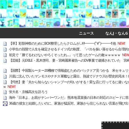
ニュース
なんJ・なんG
【草】彩獣神祭のためにBOX整理したらクロムが…ｷﾀ━━━(ﾟ∀ﾟ)━━━!! 他
NEW!
小学生の段階で人生を確定させるドイツ式の制度、「バカを振い落せるから合理的
初見で「勝てるわけないやろくそったれ…」って思ったゲームの敵ｗｗｗｗｗ
NEW
【芸能】元EXILE・黒木啓司、妻・宮崎麗果被告へのDV事案で逮捕されていた 宮
【国際】中国製ルーター20機種で情報盗むためのバックドア見つかる 米セキュリ
川底に沈んでいたマンモスやナチス軍艦など露出、熱波でドナウ川が歴史的渇水！
【愕然】妻「夫から知らないシャンプーの匂いがする！変な店に行ってるに違いない
ｗ
NEW!
蛍大名・京極高次を語ろう
海外「日本よ、お前がナンバーワンだ」 熊本地震直後の日本の対応のスピードに世
36歳の彼女と結婚したいのに、家族が猛反対。家族から信じられない言葉が飛び出し