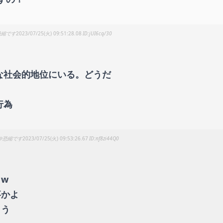
恐縮です
2023/07/25(火) 09:51:28.08
jUI6cq/30
な社会的地位にいる。どうだ
行為
＠恐縮です
2023/07/25(火) 09:53:26.67
nf8zi44Q0
w
事かよ
とう