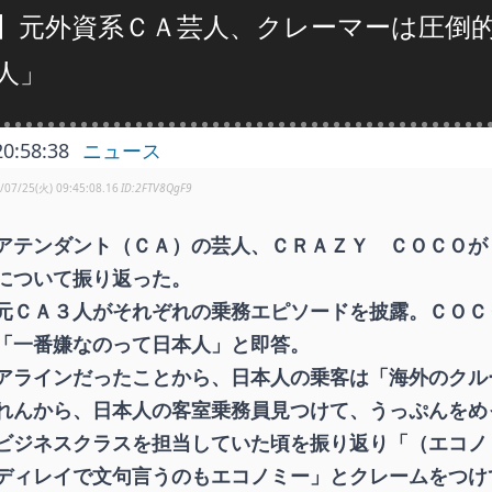
】元外資系ＣＡ芸人、クレーマーは圧倒
人」
20:58:38
ニュース
/07/25(火) 09:45:08.16
2FTV8QgF9
アテンダント（ＣＡ）の芸人、ＣＲＡＺＹ ＣＯＣＯが
について振り返った。
ＣＡ３人がそれぞれの乗務エピソードを披露。ＣＯＣ
「一番嫌なのって日本人」と即答。
ラインだったことから、日本人の乗客は「海外のクル
れんから、日本人の客室乗務員見つけて、うっぷんをめ
ジネスクラスを担当していた頃を振り返り「（エコノ
ディレイで文句言うのもエコノミー」とクレームをつけ