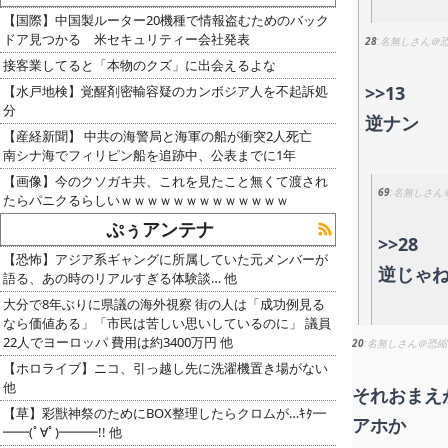
【国際】中国製ルーター20機種で情報盗むためのバック
ドア見つかる 米セキュリティー会社発表
28
名無しさん＠
接客業してると「本物のクズ」に出会えるよな
>>13
【水戸地検】覚醒剤密輸容疑のカンボジア人を不起訴処
分
逆ナン
【産経新聞】 中共の海警局と海軍の船が衝突2人死亡
南シナ海でフィリピン船を追跡中、公表までに1年
【画像】今のクソガキ共、これを見たこと無くて渡され
69
名無しさん
たらパニクるらしいｗｗｗｗｗｗｗｗｗｗｗｗｗ
ぷぅアンテナ
>>28
【恐怖】アジア系ギャングに所属していた元メンバーが
逆じゃ
語る、あの時のリアルすぎる体験談… 他
大分で8年ぶりに県議の海外視察 街の人は「成功例見る
なら価値ある」「市民は苦しい思いしているのに」 議員
22人でヨーロッパ 費用は約3400万円 他
20
名無しさん＠恐縮
【ホロライブ】ニコ、引っ越し先に洗濯機置き場がない
他
それおまえ
【草】彩獣神祭のためにBOX整理したらクロムが…ｷﾀ━
アホか
━━(ﾟ∀ﾟ)━━━!! 他