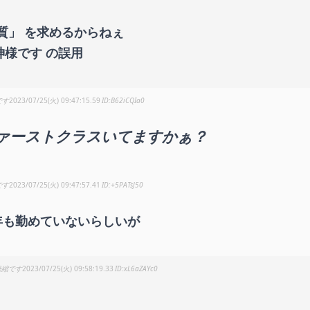
質」 を求めるからねぇ
神様です の誤用
です
2023/07/25(火) 09:47:15.59
B62iCQIa0
ァーストクラスいてますかぁ？
です
2023/07/25(火) 09:47:57.41
+5PATsJ50
年も勤めていないらしいが
恐縮です
2023/07/25(火) 09:58:19.33
xL6aZAYc0