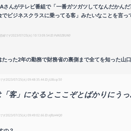
CAさんがテレビ番組で「一番ガツガツしてなんだかん
金でビジネスクラスに乗ってる客」みたいなことを言っ
恐縮です
2023/07/25(火) 10:13:09.54
PdN3Z8UN0
はたった2年の勤務で財務省の裏側まで全てを知った山
です
2023/07/25(火) 09:48:35.44
jUI6cq/30
は「客」になるとここぞとばかりにうっ
です
2023/07/25(火) 09:49:02.66
nf8zi44Q0
すの？