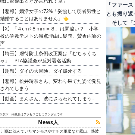
職に影響出るとか言われて草」
「ファース
【悲報】婚活女子の72%「妥協して弱者男性と
とも振り返
結婚することはありません」👈
そして「エ
【X】「４cm÷５mm＝８」は間違い？ 小学
校の算数テストの減点理由に疑問、賛否両論の
声
【埼玉】虐待防止条例改正案は「むちゃくち
ゃ」 PTA協議会が反対署名活動
【朗報】ダイの大冒険、ダイ爆死する
【悲報】松井玲奈さん、変わり果てた姿で発見
されてしまう
【動画】まんさん、波にさらわれてしまう…
※以下、掲載順はアクセスごとにランダムです
News人
川底に沈んでいたマンモスやナチス軍艦など露出、熱波