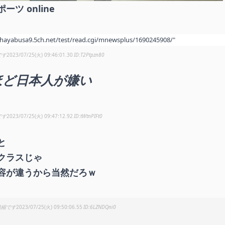
ツ online
/hayabusa9.5ch.net/test/read.cgi/mnewsplus/1690245908/"
です
2023/07/25(火) 09:46:01.30
T2Ptpzn80
ほど日本人が嫌い
です
2023/07/25(火) 09:47:12.92
tWtnPIFt0
と
クラスじゃ
容が違うから当然だろｗ
恐縮です
2023/07/25(火) 09:50:06.55
6LZNDQni0