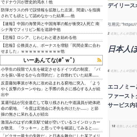
でドナウ川が歴史的渇水！他
デイリースポー
防弾ガラスの件で誤情報を拡散した左派、間違いを指摘
されても頑として認めなかった結果……他
【速報】中国の海警局と中国海軍の船が衝突2人死亡 南
引用元:
"https:/
シナ海でフィリピン船を追跡中他
2
名無しさん＠恐縮
【悲報】ロシア、じわじわと逝き始める他
【悲報】公務員さん、ボーナスを増額「民間企業に合わ
日本人
せました」ｗｗｗｗｗｗｗｗｗｗ他
いーあんてな(#ﾟｗﾟ)
小学生の段階で人生を確定させるドイツ式の制度、「バ
6
名無しさん＠恐縮
カを振い落せるから合理的だ」と自惚れていた結果……
反斎藤知事派が本丸に攻め込まれる窮地に突入、「よう
エコノミー
やく反撃のターンやね」と手際の良さに感心する人が続
出中
ファースト
某週刊誌が完全逃亡して取り残された中道議員が絶体絶
サービス内
命の窮地、「今度は宏池会に矛先を向けたか……」と節
操の無さに呆れる人が続出
激混みのはずの東京駅で鍵が空いているコインロッカー
18
名無しさん＠
が散見、「ラッキー」と思って中を確認してみると……
「ピクサー最大の失敗だ」と日本を舞台にした某アメリ