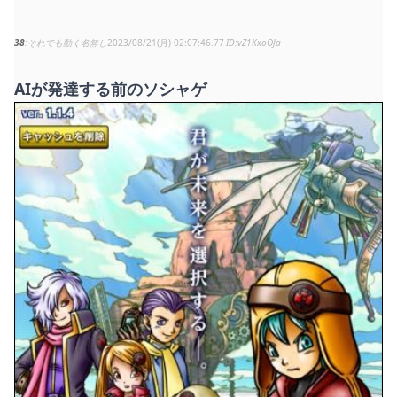
38
それでも動く名無し
2023/08/21(月) 02:07:46.77
vZ1KxoOJa
AIが発達する前のソシャゲ