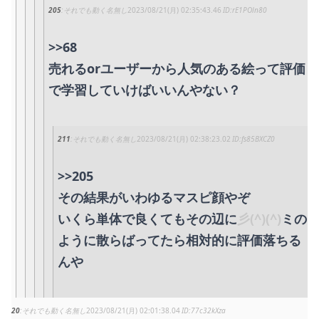
205
それでも動く名無し
2023/08/21(月) 02:35:43.46
rE1POln80
>>68
売れるorユーザーから人気のある絵って評価
で学習していけばいいんやない？
211
それでも動く名無し
2023/08/21(月) 02:38:23.02
fs85BXCZ0
>>205
その結果がいわゆるマスピ顔やぞ
いくら単体で良くてもその辺に
彡(^)(^)
ミの
ように散らばってたら相対的に評価落ちる
んや
20
それでも動く名無し
2023/08/21(月) 02:01:38.04
77c32kXza