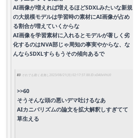
AI画像が増えれば増えるほどSDXLみたいな新規
の大規模モデルは学習時の素材にAI画像が占め
る割合が増えていくからな
AI画像を学習素材に入れるとモデルが著しく劣
化するのはNVA部じゃ周知の事実やからな、な
んならSDXLすらもうその傾向あるで
83
それでも動く名無し
2023/08/21(月) 02:17:37.88
xDA0vVhU0
>>60
そうそんな頭の悪いデマ吐けるなあ
AIカニバリズムの論文を拡大解釈しすぎてて
草生える