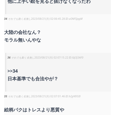
他に上手い絵を見ると抜けなくなったわ
34
それでも動く名無し
2023/08/21(月) 02:06:45.28
uONFSJqqM
大陸の会社なん？
モラル無いんやな
36
それでも動く名無し
2023/08/21(月) 02:07:15.22
XzJ3J3AF0
>>34
日本基準でも合法やが？
35
それでも動く名無し
2023/08/21(月) 02:07:01.46
h/JyN95I0
絵柄パクはトレスより悪質や