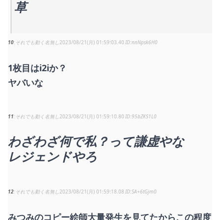
草
10
それでも動く名無し
2023/08/21(月) 01:59:03.40
nnNpsk6H0
1枚目はi2iか？
ヤバいな
11
それでも動く名無し
2023/08/21(月) 01:59:10.80
95bZKS1L0
わざわざ何で私？って謙虚やな
レジェンドやろ
12
それでも動く名無し
2023/08/21(月) 01:59:18.08
SA+6tGjm0
みつみのコピー絵師大量発生を見てたからこの程度