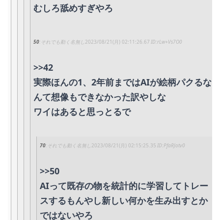
むしろ舐めすぎやろ
50
それでも動く名無し
2023/08/21(月) 02:11:26.67
rLw+Vs7O0
>>42
実際ほんの1、2年前まではAIが絵柄パクるな
んて想像もできなかった訳やしな
ワイはあると思っとるで
70
それでも動く名無し
2023/08/21(月) 02:15:25.35
PfaRJotv0
>>50
AIって既存の物を統計的に学習してトレー
スするもんやし新しい何かを生み出すとか
ではないやろ