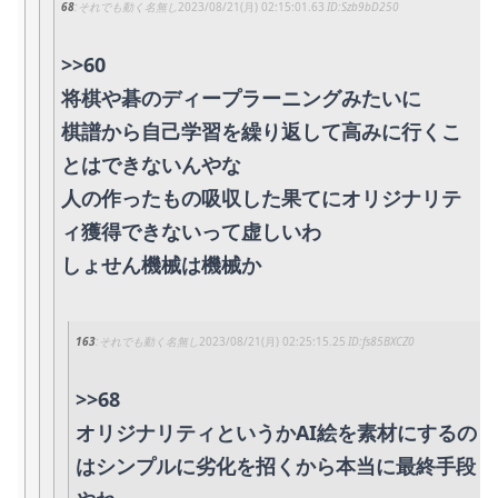
68
それでも動く名無し
2023/08/21(月) 02:15:01.63
Szb9bD250
>>60
将棋や碁のディープラーニングみたいに
棋譜から自己学習を繰り返して高みに行くこ
とはできないんやな
人の作ったもの吸収した果てにオリジナリテ
ィ獲得できないって虚しいわ
しょせん機械は機械か
163
それでも動く名無し
2023/08/21(月) 02:25:15.25
fs85BXCZ0
>>68
オリジナリティというかAI絵を素材にするの
はシンプルに劣化を招くから本当に最終手段