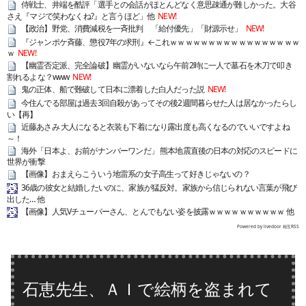
侍戦士、井端を酷評「選手との会話がほとんどなく意思疎通が難しかった。大谷
さえ『マジで笑わなくね?』と言うほど」他
NEW!
【政治】野党、消費減税を一斉批判 「給付優先」「財源示せ」
NEW!
『ジャンポケ斉藤、懲役7年の求刑』←これｗｗｗｗｗｗｗｗｗｗｗｗｗｗｗｗｗ
ｗ
NEW!
【幽霊否定派、完全論破】幽霊がいないなら午前2時に一人で墓石を木刀で叩き
割れるよな？www
NEW!
鬼の正体、船で難破して日本に漂着した白人だった説
NEW!
今住んでる部屋は過去3回自殺があってその後2週間暮らせた人は居なかったらし
い【再】
近藤あさみ 大人になると衣装も下着になり露出度も高くなるのでいいですよね
～！
海外「日本よ、お前がナンバーワンだ」 熊本地震直後の日本の対応のスピードに
世界が衝撃
【画像】おまえらこういう地雷系の女子高生って好きじゃないの？
36歳の彼女と結婚したいのに、家族が猛反対。家族から信じられない言葉が飛び
出した… 他
【画像】人気Vチューバーさん、とんでもない姿を披露ｗｗｗｗｗｗｗｗｗｗ 他
Powered by livedoor 相互RSS
石恵先生、ＡＩで絵柄を盗まれて