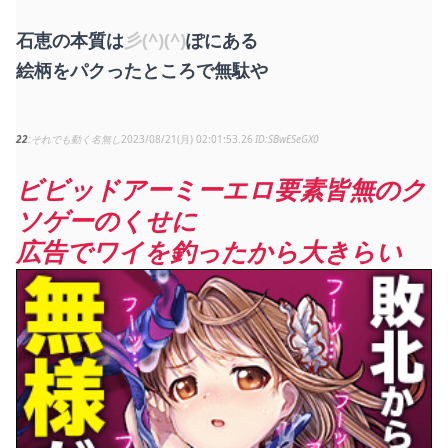
石恵の本質は
彡(^)(^)
ぽにある
絵柄をパクったところで無駄や
22
それでも動く名無し
2023/08/21(月) 02:01:53.26
SBwESeGX0
ビビッドアーミーエロ要素皆無のク
ソゲーのくせに
広告でワイを釣ったから大きらい