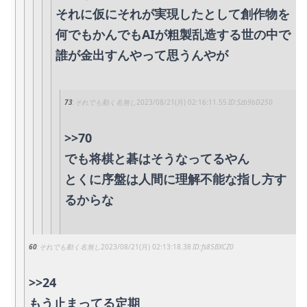
それに仮にそれが実現したとして創作物を
何でもかんでもAIが粗製乱造する世の中で
誰が金出すんやって思うんやが
73
それでも動く名無し
2023/08/21(月) 02:16:11.55
Szb9bD250
>>70
でも将棋と碁はそうなってるやん
とくに序盤は人間に理解不能な指し方す
るからな
60
それでも動く名無し
2023/08/21(月) 02:13:18.38
fs85BXCZ0
>>24
もう止まってる定期