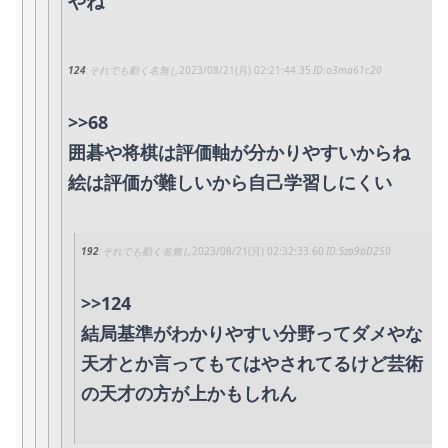
やね
124
それでも動く名無し
2023/08/21(月) 02:21:44.35
o3ma61c20
>>68
囲碁や将棋は評価軸が分かりやすいからね
絵は評価が難しいから自己学習しにくい
192
それでも動く名無し
2023/08/21(月) 02:32:33.60
Szb9bD250
>>124
結局基準がわかりやすい分野ってダメやな
天才とか言ってもてはやされてるけど芸術
の天才の方が上かもしれん