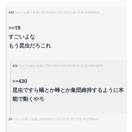
430
それでも動く名無し
2023/08/21(月) 03:55:48.78
SrVWP6tc0
>>19
すごいよな
もう昆虫だろこれ
436
それでも動く名無し
2023/08/21(月) 03:58:42.37
nDdLXffO0
>>430
昆虫ですら蟻とか蜂とか集団維持するように本
能で動くやろ
24
それでも動く名無し
2023/08/21(月) 02:02:29.75
WryTBOcxd