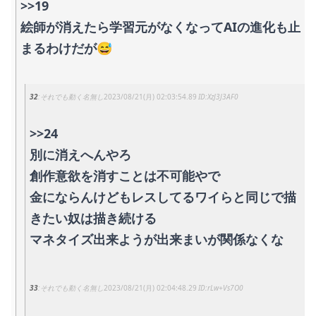
>>19
絵師が消えたら学習元がなくなってAIの進化も止
まるわけだが😅
32
それでも動く名無し
2023/08/21(月) 02:03:54.89
XzJ3J3AF0
>>24
別に消えへんやろ
創作意欲を消すことは不可能やで
金にならんけどもレスしてるワイらと同じで描
きたい奴は描き続ける
マネタイズ出来ようが出来まいが関係なくな
33
それでも動く名無し
2023/08/21(月) 02:04:48.29
rLw+Vs7O0