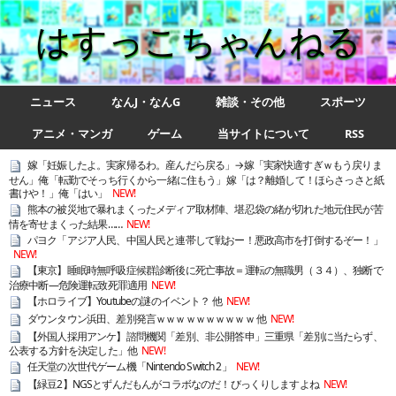
はすっこちゃんねる
ニュース
なんJ・なんG
雑談・その他
スポーツ
アニメ・マンガ
ゲーム
当サイトについて
RSS
嫁「妊娠したよ。実家帰るわ。産んだら戻る」→嫁「実家快適すぎｗもう戻りま
せん」俺「転勤でそっち行くから一緒に住もう」嫁「は？離婚して！ほらさっさと紙
書けや！」俺「はい」
NEW!
熊本の被災地で暴れまくったメディア取材陣、堪忍袋の緒が切れた地元住民が苦
情を寄せまくった結果……
NEW!
パヨク「アジア人民、中国人民と連帯して戦おー！悪政高市を打倒するぞー！」
NEW!
【東京】睡眠時無呼吸症候群診断後に死亡事故＝運転の無職男（３４）、独断で
治療中断―危険運転致死罪適用
NEW!
【ホロライブ】Youtubeの謎のイベント？ 他
NEW!
ダウンタウン浜田、差別発言ｗｗｗｗｗｗｗｗｗｗ 他
NEW!
【外国人採用アンケ】諮問機関「差別、非公開答申」三重県「差別に当たらず、
公表する方針を決定した」他
NEW!
任天堂の次世代ゲーム機「Nintendo Switch 2」
NEW!
【緑豆2】NGSとずんだもんがコラボなのだ！びっくりしますよね
NEW!