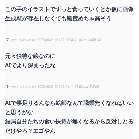
この手のイラストでずっと食っていくとか仮に画像
生成AIが存在しなくても難度めちゃ高そう
17
それでも動く名無し
2023/08/21(月) 02:00:30.74
kmbkGRLW0
元々独特な絵なのに
AIでより深まったな
19
それでも動く名無し
2023/08/21(月) 02:01:11.18
rLw+Vs7O0
AIで事足りるんなら絵師なんて職業無くなればいい
と思うがな
結局自分たちの食い扶持が無くなるから反対しとる
だけやろ？エゴやん