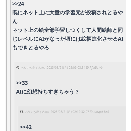
>>24
既にネット上に大量の学習元が投稿されとるや
ん
ネット上の絵全部学習しつくして人間絵師と同
じレベルにAIがなった頃には絵柄進化させるAI
もできとるやろ
42
それでも動く名無し
2023/08/21(月) 02:09:03.54
PfaRJotv0
>>33
AIに幻想持ちすぎちゃう？
53
それでも動く名無し
2023/08/21(月) 02:12:32.07
nnNpsk6H0
>>42