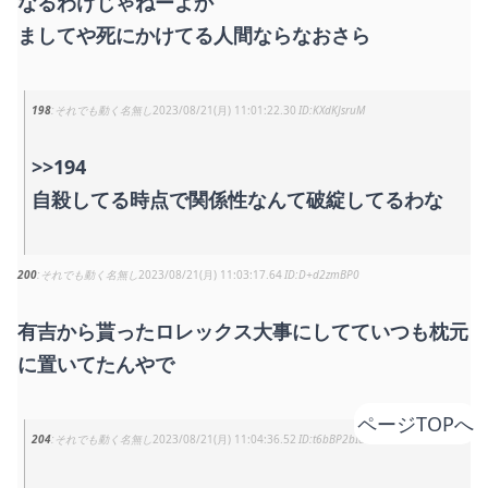
なるわけじゃねーよか
ましてや死にかけてる人間ならなおさら
198
それでも動く名無し
2023/08/21(月) 11:01:22.30
KXdKJsruM
>>194
自殺してる時点で関係性なんて破綻してるわな
200
それでも動く名無し
2023/08/21(月) 11:03:17.64
D+d2zmBP0
有吉から貰ったロレックス大事にしてていつも枕元
に置いてたんやで
ページTOPへ
204
それでも動く名無し
2023/08/21(月) 11:04:36.52
t6bBP2bIa