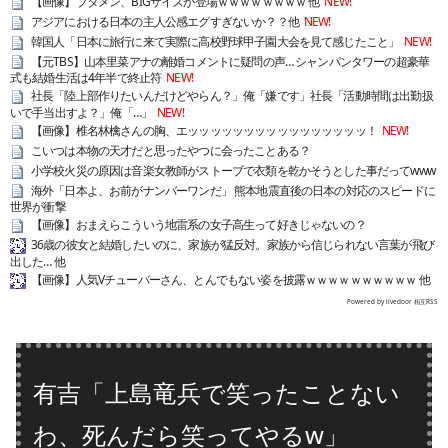
【画像】ブタメン、BIGサイズが登場ｗｗｗｗｗｗｗｗ 他
NEW!
アジアにおける日本の主人公感エグすぎないか？？他
NEW!
韓国人「日本に旅行に来て実際に高校野球甲子園大会を見て感じたこと」
NEW!
【元TBS】山本里菜アナの離婚コメントに疑問の声… シャンパンタワーの超豪華
式も結婚生活は4年半で終止符
NEW!
社長「陸上部作りたいんだけどやらん？」俺「嫌です」社長「活動時間は出勤扱
いで手当出すよ？」俺「…」
NEW!
【画像】椎名林檎さんの胸、エッッッッッッッッッッッッッッッッ！
NEW!
こいつは本物の天才だと思ったやつに会ったことある？
小学校火災の原因は音楽女教師がストーブで衣類を乾かそうとした事だってwww
海外「日本よ、お前がナンバーワンだ」 熊本地震直後の日本の対応のスピードに
世界が衝撃
【画像】おまえらこういう地雷系の女子高生って好きじゃないの？
36歳の彼女と結婚したいのに、家族が猛反対。家族から信じられない言葉が飛び
出した… 他
【画像】人気Vチューバーさん、とんでもない姿を披露ｗｗｗｗｗｗｗｗｗｗ 他
Powered by livedoor 相互RSS
有吉「上島竜兵で笑ったことない
わ、死んだら笑ってやるw」