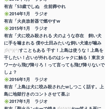
有吉「53歳でしぬ 生前葬やれ
✳︎2014年1月 ラジオ
有吉「火炎放射器で燃やすw
✳︎2015年1月 ラジオ
有吉「犬に咬み殺される 犬のような存在 飼い犬
に手を噛まれる 僕や土田みたいな飼い犬達が噛み
彡(^)(^)
すこともある 干す！上島は使うな！上島を
干したい！占いが外れるのはシャクに触る！東京タ
ワーから飛び降りろ！って言っても飛び降りないで
しょ？
✳︎2016年1月 ラジオ
有吉「上島は犬に咬み殺されたwしつこく話す。上
島に地獄行きのコントさせて喜ぶ
✳︎2017年1月 ラジオ
有吉「聖火ランナーで焼き
彡(^)(^)
ねw笑える死に