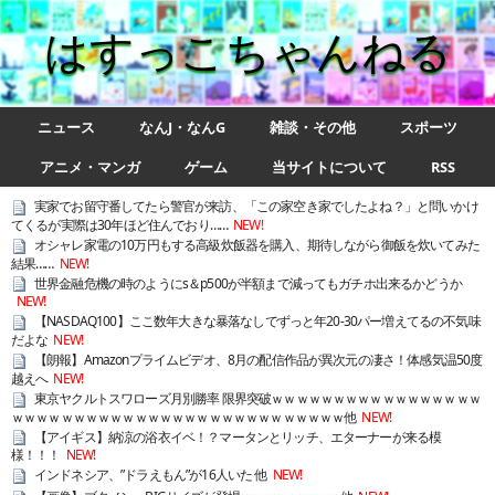
はすっこちゃんねる
ニュース
なんJ・なんG
雑談・その他
スポーツ
アニメ・マンガ
ゲーム
当サイトについて
RSS
実家でお留守番してたら警官が来訪、「この家空き家でしたよね？」と問いかけ
てくるが実際は30年ほど住んでおり……
NEW!
オシャレ家電の10万円もする高級炊飯器を購入、期待しながら御飯を炊いてみた
結果……
NEW!
世界金融危機の時のようにs＆p500が半額まで減ってもガチホ出来るかどうか
NEW!
【NASDAQ100】ここ数年大きな暴落なしでずっと年20-30パー増えてるの不気味
だよな
NEW!
【朗報】Amazonプライムビデオ、8月の配信作品が異次元の凄さ！体感気温50度
越えへ
NEW!
東京ヤクルトスワローズ月別勝率 限界突破ｗｗｗｗｗｗｗｗｗｗｗｗｗｗｗｗｗ
ｗｗｗｗｗｗｗｗｗｗｗｗｗｗｗｗｗｗｗｗｗｗｗｗｗｗｗ他
NEW!
【アイギス】納涼の浴衣イベ！？マータンとリッチ、エターナーが来る模
様！！！
NEW!
インドネシア、”ドラえもん”が16人いた 他
NEW!