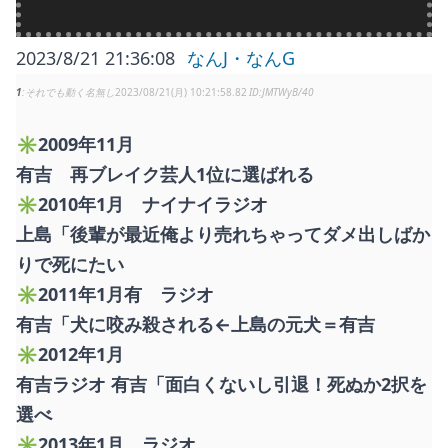
2023/8/21 21:36:08
なんJ・なんG
1
それでも動く名無し
2023/08/21(月) 10:21:58.82
JMTWyB/40
✳︎2009年11月
有吉 再ブレイク芸人1位に選ばれる
✳︎2010年1月 ナイナイラジオ
上島「後輩が最近俺より売れちゃってダメ出しばか
りで死にたい
✳︎2011年1月有 ラジオ
有吉「犬に咬み殺される←上島の元犬＝有吉
✳︎2012年1月
有吉ラジオ 有吉「面白くないし引退！死ぬか2択を
選べ
✳︎2013年1月 ラジオ