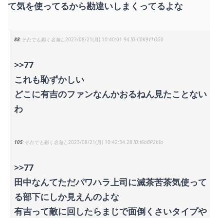
て気を使ってるから勘違いしまくってるよな
88
それでも動く名無し
2023/08/21(月) 10:40:01.94
C0K9Y1OG0
>>77
これも恥ずかしい
どこに有吉のファンなんかおるねん見たことない
わ
105
それでも動く名無し
2023/08/21(月) 10:42:34.28
t6bBP2bIa
>>77
田中なんてただパワハラ上司に滅茶苦茶気使って
る部下にしか見えんのよな
有吉って敵に回したらまじで面倒くさいタイプや