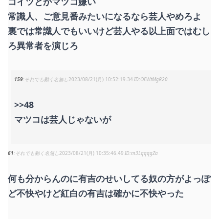
コイツとかマツコ嫌い
常識人、ご意見番みたいになるなら芸人やめろよ
裏では常識人でもいいけど芸人やる以上面ではむし
ろ異常者を演じろ
159
それでも動く名無し
2023/08/21(月) 10:52:19.34
OEWtMgR20
>>48
マツコは芸人じゃないが
61
それでも動く名無し
2023/08/21(月) 10:35:46.49
m3LqqqgZa
何も分からんのに有吉のせいしてる奴の方がよっぽ
ど不快やけど紅白の有吉は確かに不快やった