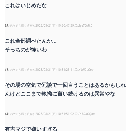
これはいじめだな
39
それでも動く名無し
2023/08/21(月) 10:30:47.39
2yeYQzTk0
これ全部調べたんか…
そっちのが怖いわ
41
それでも動く名無し
2023/08/21(月) 10:31:23.11
H40J2cQpa
その場の空気で冗談で一回言うことはあるかもしれ
んけどここまで執拗に言い続けるのは異常やな
43
それでも動く名無し
2023/08/21(月) 10:31:51.02
FA5DaOQha
有吉マジで嫌いすぎる