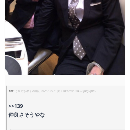
148
それでも動く名無し
2023/08/21(月) 10:48:45.58
jBdJRfh80
>>139
仲良さそうやな