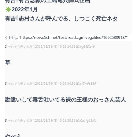
✳︎2022年1月
有吉｢志村さんが呼んでる、しつこく死亡ネタ
引用元:
"https://nova.5ch.net/test/read.cgi/livegalileo/1692580918/"
2
それでも動く名無し
2023/08/21(月) 10:22:24.33
rqG8IXe+0
草
3
それでも動く名無し
2023/08/21(月) 10:22:54.95
c/TWPe880
勘違いして毒舌吐いてる裸の王様のおっさん芸人
5
それでも動く名無し
2023/08/21(月) 10:23:38.59
OwiYg63Nd
やべえ