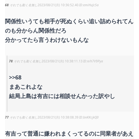
68
それでも動く名無し
2023/08/21(月) 10:36:52.40
emiHuJc5a
関係性いうても相手が死ぬくらい追い詰められてん
のも分からん関係性だろ
分かってたら言うわけないもんな
78
それでも動く名無し
2023/08/21(月) 10:38:11.13
n/h7V9Pya
>>68
まあこれよな
結局上島は有吉には相談せんかった訳やし
77
それでも動く名無し
2023/08/21(月) 10:38:08.39
bnKKcjkQ0
有吉って普通に嫌われまくってるのに同業者があえ