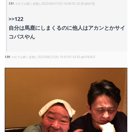
131
それでも動く名無し
2023/08/21(月) 10:46:05.32
kjAoCItj
>>122
自分は馬鹿にしまくるのに他人はアカンとかサイ
コパスやん
139
それでも動く名無し
2023/08/21(月) 10:47:01.63
qA5YX2tC0