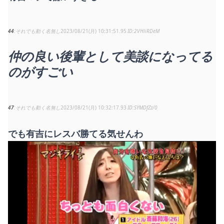
44
それでも動く名無し
2023/08/21(月) 10:31:51.95
2VHliRDeM
仲の良い後輩として美談になってる
のがすごい
47
それでも動く名無し
2023/08/21(月) 10:32:17.93
SYMDfZz/0
でも有吉にレスバ勝てる気せんわ