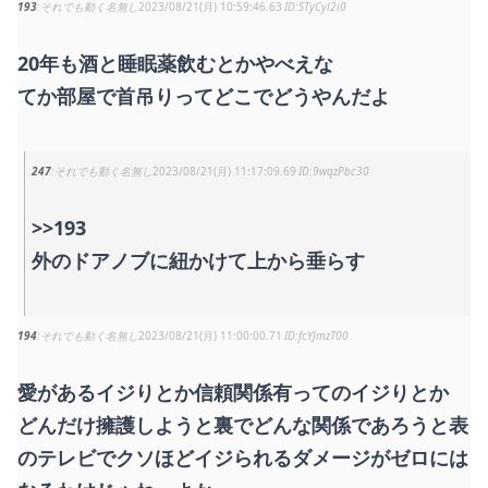
193
それでも動く名無し
2023/08/21(月) 10:59:46.63
STyCyl2i0
20年も酒と睡眠薬飲むとかやべえな
てか部屋で首吊りってどこでどうやんだよ
247
それでも動く名無し
2023/08/21(月) 11:17:09.69
9wqzPbc30
>>193
外のドアノブに紐かけて上から垂らす
194
それでも動く名無し
2023/08/21(月) 11:00:00.71
fcYJmzT00
愛があるイジりとか信頼関係有ってのイジりとか
どんだけ擁護しようと裏でどんな関係であろうと表
のテレビでクソほどイジられるダメージがゼロには