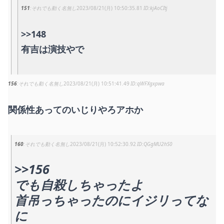
151
それでも動く名無し
2023/08/21(月) 10:50:35.81
kjAoCItj
>>148
有吉は演技やで
156
それでも動く名無し
2023/08/21(月) 10:51:41.49
qWFXgxpwa
関係性あってのいじりやろアホか
160
それでも動く名無し
2023/08/21(月) 10:52:30.92
QGgMU2hS0
>>156
でも自殺しちゃったよ
首吊っちゃったのにイジリってな
に