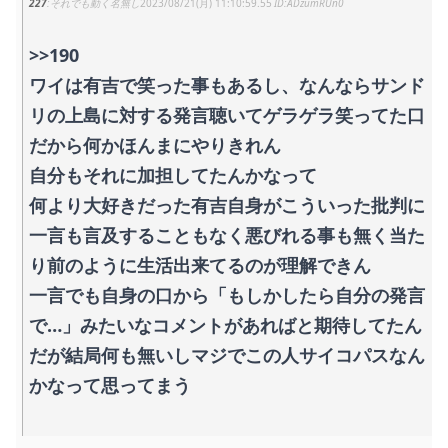
227
それでも動く名無し
2023/08/21(月) 11:10:59.55
ADzumRUn0
>>190
ワイは有吉で笑った事もあるし、なんならサンド
リの上島に対する発言聴いてゲラゲラ笑ってた口
だから何かほんまにやりきれん
自分もそれに加担してたんかなって
何より大好きだった有吉自身がこういった批判に
一言も言及することもなく悪びれる事も無く当た
り前のように生活出来てるのが理解できん
一言でも自身の口から「もしかしたら自分の発言
で…」みたいなコメントがあればと期待してたん
だが結局何も無いしマジでこの人サイコパスなん
かなって思ってまう