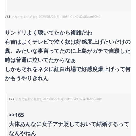
165
それでも動く名無し
2023/08/21(月) 10:54:01.40
ADzumRUn0
サンドリよく聴いてたから複雑だわ
有吉はよくテレビで泣く奴は好感度上げたいだけの
糞、みたいな事言ってたのに上島がガチで自殺した
時は普通に泣いてたからなぁ
しかもそれをネタに紅白出場で好感度爆上げって何
かもうやりきれん
173
それでも動く名無し
2023/08/21(月) 10:55:49.97
t6bBP2bIa
>>165
大体あんなに女子アナ貶しておいて結婚するって
なんやねん