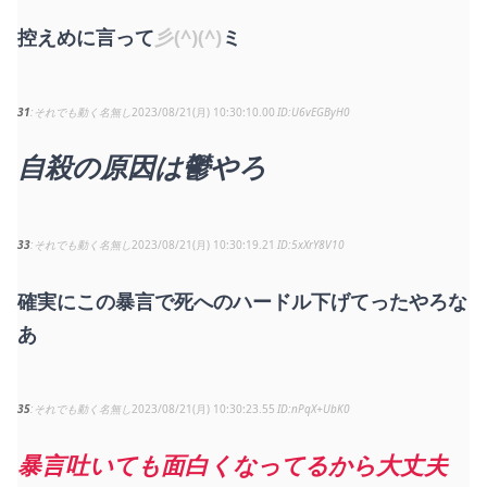
控えめに言って
彡(^)(^)
ミ
31
それでも動く名無し
2023/08/21(月) 10:30:10.00
U6vEGByH0
自殺の原因は鬱やろ
33
それでも動く名無し
2023/08/21(月) 10:30:19.21
5xXrY8V10
確実にこの暴言で死へのハードル下げてったやろな
あ
35
それでも動く名無し
2023/08/21(月) 10:30:23.55
nPqX+UbK0
暴言吐いても面白くなってるから大丈夫