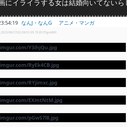
画にイライラする女は結婚向いてないら
23:54:19
なんJ・なんG
アニメ・マンガ
し
2023/08/27(日) 08:01:09.70
t7SgceWIH