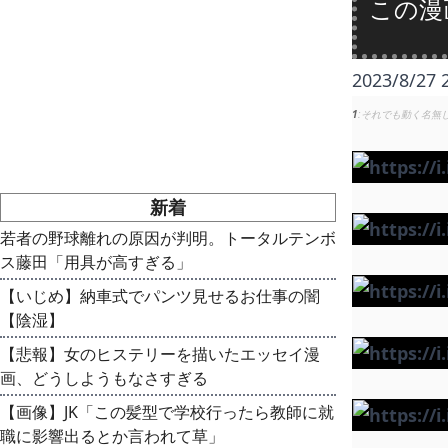
この漫
2023/8/27 
1
それでも動く名無
新着
若者の野球離れの原因が判明。トータルテンボ
ス藤田「用具が高すぎる」
【いじめ】納車式でパンツ見せるお仕事の闇
【陰湿】
【悲報】女のヒステリーを描いたエッセイ漫
画、どうしようもなさすぎる
【画像】JK「この髪型で学校行ったら教師に就
職に影響出るとか言われて草」