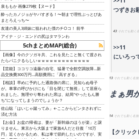
>>11
泉ももか 画像279枚【ヌード】
つずきお
酔ったカノジョがヤバすぎる！〜朝まで理性ぶっとびあ
まとろえっち〜
友達の美人3姉妹に狙われた僕のチ○コ！ 前半
43
それでも動く
アイナ・ジ・エンドの尻はタマランわ
5chまとめMAP(総合)
>>11
【画像】今のクソガキ共、これを見たこと無くて渡され
にいろっ
たらパニクるらしいｗｗｗｗｗｗｗｗｗｗｗｗｗ
【芸能】ココリコ遠藤の自宅、猛暑で全館空調故障…新
品交換費300万円…高額費用に「高すぎる」
13
それでも動く名無
【相談】早めに予約した通路側の席に、見知らぬ母子
が。車掌の呼びかけにも「目を閉じて無視」して居座ら
まぁ男
れました。無理やり奪われた席は、結局“やったもん勝
ち”になってしまうのでしょうか？
佐山聡「はいじゃ蹴ってみ」←ここからビンタされずに
済む方法
14
それでも動く名無
【お金】お盆の帰省は、妻が「新幹線のほうが楽」と譲
りません。東京から大阪まで家族4人だと往復「10万
【クリック
円」近くかかるため、私は車で節約したいのですが、実