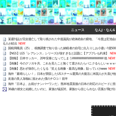
ニュース
なんJ・なんG
某週刊誌が完全逃亡して取り残された中道議員が絶体絶命の窮地、「今度は宏池会
る人が続出
NEW!
国税局職員（25）、税務調査で知り合った納税者の自宅に出入りしお小遣い1億500
【NGS】LG5「レアレンス」シリーズが強すぎると話題に【アプグレも約束】
NEW
【朗報】日本サッカー、20年安泰になってしまうWWWWWWWWWWWW 他
NEW!
【画像】今のクソガキ共、これを見たこと無くて渡されたらパニクるらしいｗｗｗ
【画像】思わず保存したくなる「笑える画像・最高な画像」貼っていけwww
NEW!
海外「素晴らしい！」日本が買収したUSスチール驚異の大復活に米国人が大喜び他
友達の美人3姉妹に狙われた僕のチ○コ！ 前半
海外「日本よ、お前がナンバーワンだ」 熊本地震直後の日本の対応のスピードに世
36歳の彼女と結婚したいのに、家族が猛反対。家族から信じられない言葉が飛び出し