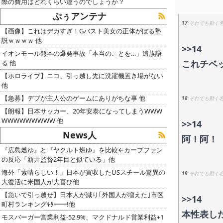
際の費用はどれくらい違うのでしょうか？
ぷぅアンテナ
17
それでも動く
【画像】これはデカすぎ！Gバスト美女の正体がぼる塾
説ｗｗｗｗ 他
>>14
イオンモール熊本の爆発事故「本当のことを…」遺族語
これチベ
る 他
【ホロライブ】ニコ、引っ越し先に洗濯機置き場がない
他
【急募】デブが主人公のゲームにありがちな事 他
18
それでも動く
【朗報】日本サッカー、20年安泰になってしまうWWW
WWWWWWWWW 他
>>14
News人
阿！阿！
『広島燃ゆ』と『ヤクルト燃ゆ』を比較←カープファン
の反応「新井監督2年目と似ている」他
海外「素晴らしい！」日本が買収したUSスチール驚異の
19
それでも動く
大復活に米国人が大喜び他
【急いで引っ越せ】日本人が減り｢外国人が増えた｣市区
>>14
町村ランキングｷﾀ━━!他
本性表し
モスバーガー営業利益-52.9%、マクドナルド営業利益+1