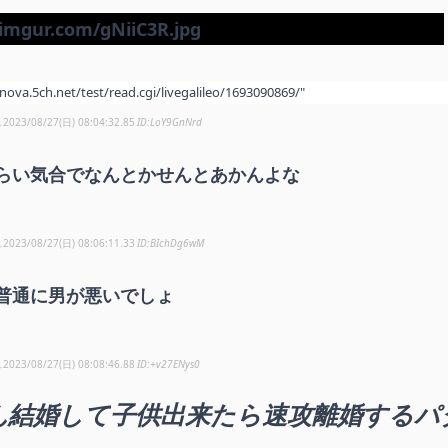
/nova.5ch.net/test/read.cgi/livegalileo/1693090869/"
し
2023/08/27(日) 08:04:32.85
LoY9GnNrd
らい気合でなんとかせんとあかんよな
し
2023/08/27(日) 08:06:11.33
BIchDg6wM
普通に男が悪いでしょ
し
2023/08/27(日) 08:08:46.88
+v27ENys0
ん結婚して子供出来たら速攻離婚するパ