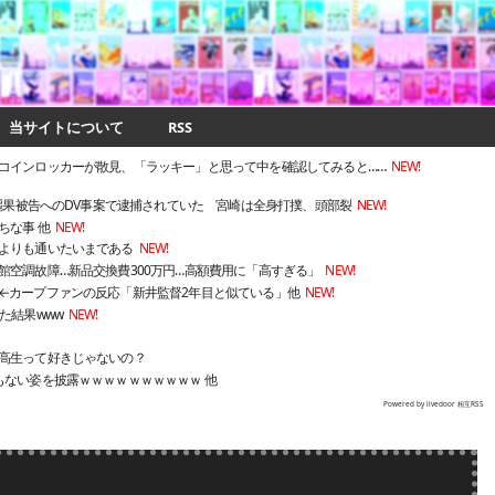
当サイトについて
RSS
コインロッカーが散見、「ラッキー」と思って中を確認してみると……
NEW!
崎麗果被告へのDV事案で逮捕されていた 宮崎は全身打撲、頭部裂
NEW!
ちな事 他
NEW!
よりも通いたいまである
NEW!
館空調故障…新品交換費300万円…高額費用に「高すぎる」
NEW!
←カープファンの反応「新井監督2年目と似ている」他
NEW!
た結果www
NEW!
高生って好きじゃないの？
もない姿を披露ｗｗｗｗｗｗｗｗｗｗ 他
Powered by livedoor 相互RSS