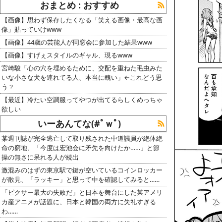
おまとめ : おすすめ
【画像】思わず保存したくなる「笑える画像・最高な画
像」貼っていけwww
【画像】44歳の芸能人が同窓会に参加した結果www
【画像】すげぇスタイルのギャル、現るwww
宮崎駿「心の穴を埋めるために、交配を重ねた毛虫みた
いな小さな犬を連れてる人、本当に醜い」←これどう思
う？
【最近】冷たい空調服ってやつが出てるらしくめっちゃ
欲しい
いーあんてな(#ﾟｗﾟ)
某週刊誌が完全逃亡して取り残された中道議員が絶体絶
命の窮地、「今度は宏池会に矛先を向けたか……」と節
操の無さに呆れる人が続出
激混みのはずの東京駅で鍵が空いているコインロッカー
が散見、「ラッキー」と思って中を確認してみると……
「ピクサー最大の失敗だ」と日本を舞台にした某アメリ
カ産アニメが話題に、日本と韓国の両方に失礼すぎる
わ……