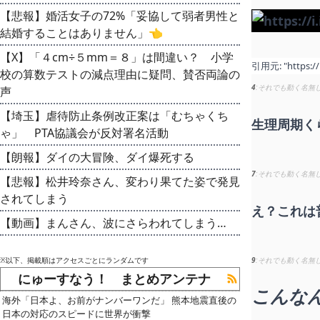
【悲報】婚活女子の72%「妥協して弱者男性と
結婚することはありません」👈
【X】「４cm÷５mm＝８」は間違い？ 小学
引用元:
"https:/
校の算数テストの減点理由に疑問、賛否両論の
4
それでも動く名無
声
【埼玉】虐待防止条例改正案は「むちゃくち
生理周期く
ゃ」 PTA協議会が反対署名活動
【朗報】ダイの大冒険、ダイ爆死する
7
それでも動く名無
【悲報】松井玲奈さん、変わり果てた姿で発見
されてしまう
え？これは
【動画】まんさん、波にさらわれてしまう…
※以下、掲載順はアクセスごとにランダムです
9
それでも動く名無
にゅーすなう！ まとめアンテナ
こんな
海外「日本よ、お前がナンバーワンだ」 熊本地震直後の
日本の対応のスピードに世界が衝撃