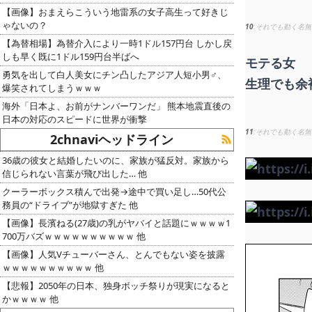
【画像】おまえらこういう地雷系の女子高生って好きじ
ゃないの？
10
それでも動く名無
【為替相場】為替介入により一時1ドル157円台 しかし戻
しも早く既に1ドル159円台半ばへ
モテる女
勇気を出して白人美女にチン凸したアジア人短小男♂、
生理でも余
爆笑されてしまうｗｗｗ
海外「日本よ、お前がナンバーワンだ」 熊本地震直後の
日本の対応のスピードに世界が衝撃
11
それでも動く名無
2chnaviヘッドライン
36歳の彼女と結婚したいのに、家族が猛反対。家族から
信じられない言葉が飛び出した… 他
クーラーボックス積んで出発→途中で買い足し…50代公
務員の“ドライブ”が地獄すぎた 他
【画像】長濱ねる(27歳)の乳がヤバイと話題にｗｗｗｗ1
700万バズｗｗｗｗｗｗｗｗｗｗ 他
【画像】人気Vチューバーさん、とんでもない姿を披露
ｗｗｗｗｗｗｗｗｗｗ 他
【悲報】2050年の日本、独身ボッチ祭りが現実になると
かｗｗｗｗ 他