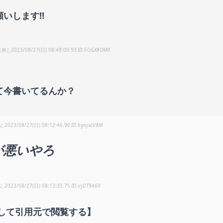
願いします‼
名無し
2023/08/27(日) 08:49:09.93
F/zGX8OM0
て今書いてるんか？
し
2023/08/27(日) 08:12:46.90
bgojseV8M
が悪いやろ
し
2023/08/27(日) 08:13:33.75
irjDT9460
して引用元で閲覧する】