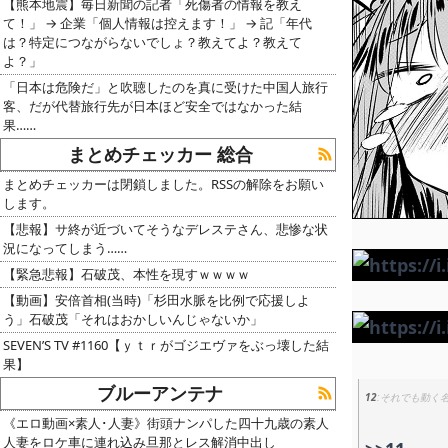
【熊本地震】毎日新聞の記者「死傷者の情報を教え
て！」 → 企業「個人情報は控えます！」 → 記「年代
は？特定につながらないでしょ？教えてよ？教えて
よ？」
「日本は危険だ」と吹聴したのを真に受けた中国人旅行
客、だが代替旅行先が日本ほど安全ではなかった結
果……
まとめチェッカー 総合
まとめチェッカーは閉鎖しました。RSSの解除をお願い
します。
【悲報】サ終が近づいてそうなデレステさん、悲惨な状
況になってしまう……
【緊急悲報】石破茂、本性を現すｗｗｗｗ
【動画】安倍首相(当時)「杉田水脈を比例で応援しよ
う」石破茂「それはおかしいんじゃないか」
SEVEN’S TV #1160【ｙｔｒがゴジエヴァをぶっ壊した結
果】
ブルーアンテナ
12
それでも動く
《エロ動画×素人･人妻》街頭ナンパした四十九歳の素人
人妻をロケ車に連れ込み旦那とレス解消中出し