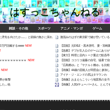
はすっこちゃんねる
雑談・その他
スポーツ
アニメ・マンガ
ゲーム
に矛先を向けたか……」と節操の無さに呆れ
激混みのはずの東京駅で鍵が空いている
0万円頂戴するwww
NEW!
【芸能】元EXILE・黒木啓司、妻・宮
!
【急募】デブが主人公のゲームにありが
【東方】料理と店内トーク重点で鯢呑亭
ｗｗｗｗｗｗｗｗｗｗ
NEW!
【芸能】ココリコ遠藤の自宅、猛暑で全
『広島燃ゆ』と『ヤクルト燃ゆ』を比較
NEW!
【画像】44歳の芸能人が同窓会に参加し
アイナ・ジ・エンドの尻はタマランわ
界が衝撃
【画像】おまえらこういう地雷系の女子
た… 他
【画像】人気Vチューバーさん、とんで