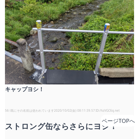
キャップヨシ！
56
:
既にその名前は使われています
2020/10/02(金) 08:11:39.57
/hzVGC6q.net
ページTOPへ
ストロング缶ならさらにヨシ！