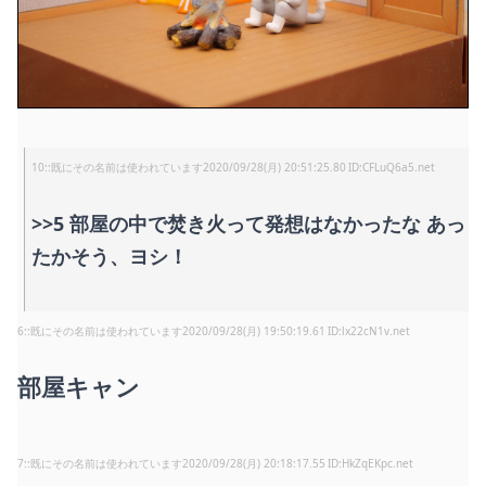
10
:
既にその名前は使われています
2020/09/28(月) 20:51:25.80
CFLuQ6a5.net
>>5
部屋の中で焚き火って発想はなかったな あっ
たかそう、ヨシ！
6
:
既にその名前は使われています
2020/09/28(月) 19:50:19.61
lx22cN1v.net
部屋キャン
7
:
既にその名前は使われています
2020/09/28(月) 20:18:17.55
HkZqEKpc.net