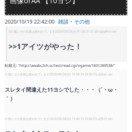
画像orAA 【10ヨシ】
2020/10/19 22:42:00
雑談・その他
23
:
既にその名前は使われています
2020/09/29(火) 01:36:31.01
rspqAYro.net
>>1アイツがやった！
転載元: "http://awabi.2ch.sc/test/read.cgi/ogame/1601289538/"
2
:
既にその名前は使われています
2020/09/28(月) 19:39:59.29
CFLuQ6a5.net
スレタイ間違えた11ヨシでした・・・（´・ω・
｀）
3
:
既にその名前は使われています
2020/09/28(月) 19:40:19.70
CFLuQ6a5.net