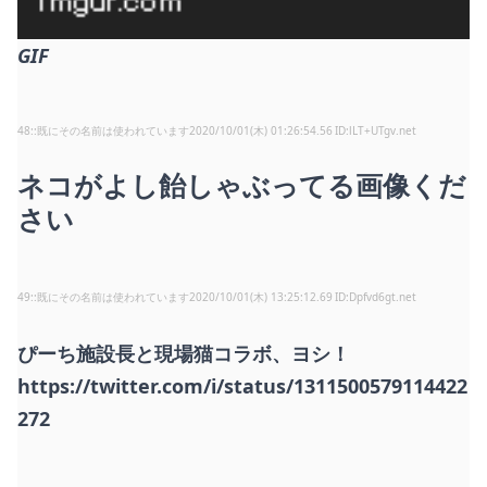
GIF
48
:
既にその名前は使われています
2020/10/01(木) 01:26:54.56
lLT+UTgv.net
ネコがよし飴しゃぶってる画像くだ
さい
49
:
既にその名前は使われています
2020/10/01(木) 13:25:12.69
Dpfvd6gt.net
ぴーち施設長と現場猫コラボ、ヨシ！
https://twitter.com/i/status/1311500579114422
272