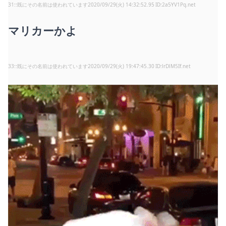
31
:
既にその名前は使われています
2020/09/29(火) 14:32:52.95
2a5YV1Pq.net
マリカーかよ
33
:
既にその名前は使われています
2020/09/29(火) 19:47:45.30
lrDlM5If.net