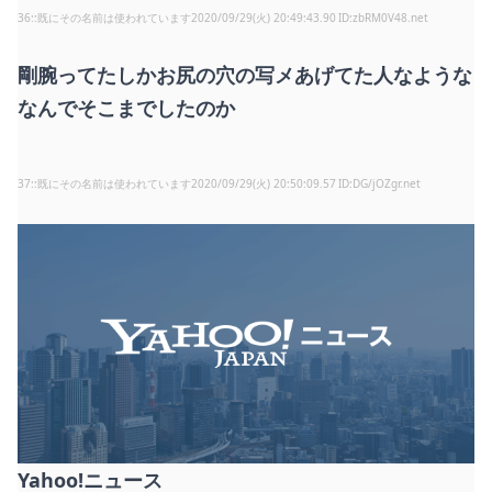
36
:
既にその名前は使われています
2020/09/29(火) 20:49:43.90
zbRM0V48.net
剛腕ってたしかお尻の穴の写メあげてた人なような
なんでそこまでしたのか
37
:
既にその名前は使われています
2020/09/29(火) 20:50:09.57
DG/jOZgr.net
Yahoo!ニュース