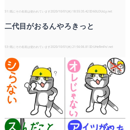
51
:
既にその名前は使われています
2020/10/01(木) 18:55:35.42
60LOUsLy.net
二代目がおるんやろきっと
53
:
既にその名前は使われています
2020/10/01(木) 21:56:06.81
UHeRmFn/.net