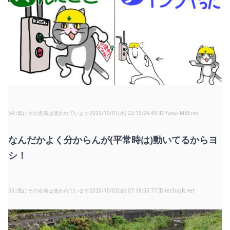
54
:
既にその名前は使われています
2020/10/01(木) 22:10:24.49
Yaxu+MBf.net
なんだかよく分からんが(平常時は)動いてるからヨ
シ！
55
:
既にその名前は使われています
2020/10/02(金) 07:18:55.77
ier3ucjR.net