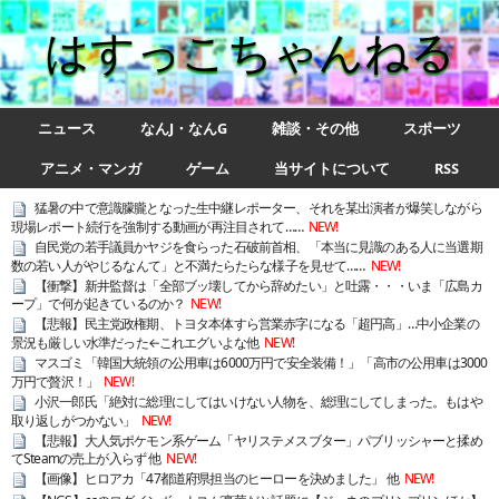
はすっこちゃんねる
ニュース
なんJ・なんG
雑談・その他
スポーツ
アニメ・マンガ
ゲーム
当サイトについて
RSS
猛暑の中で意識朦朧となった生中継レポーター、それを某出演者が爆笑しながら
現場レポート続行を強制する動画が再注目されて……
NEW!
自民党の若手議員かヤジを食らった石破前首相、「本当に見識のある人に当選期
数の若い人がやじるなんて」と不満たらたらな様子を見せて……
NEW!
【衝撃】新井監督は「全部ブッ壊してから辞めたい」と吐露・・・いま「広島カ
ープ」で何が起きているのか？
NEW!
【悲報】民主党政権期、トヨタ本体すら営業赤字になる「超円高」…中小企業の
景況も厳しい水準だった←これエグいよな他
NEW!
マスゴミ「韓国大統領の公用車は6000万円で安全装備！」「高市の公用車は3000
万円で贅沢！」
NEW!
小沢一郎氏「絶対に総理にしてはいけない人物を、総理にしてしまった。もはや
取り返しがつかない」
NEW!
【悲報】大人気ポケモン系ゲーム「ヤリステメスブター」パブリッシャーと揉め
てSteamの売上が入らず 他
NEW!
【画像】ヒロアカ「47都道府県担当のヒーローを決めました」 他
NEW!