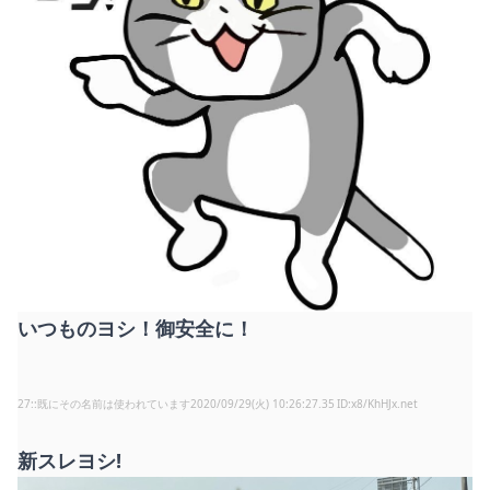
いつものヨシ！御安全に！
27
:
既にその名前は使われています
2020/09/29(火) 10:26:27.35
x8/KhHJx.net
新スレヨシ!