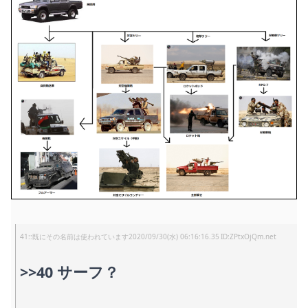
41
:
既にその名前は使われています
2020/09/30(水) 06:16:16.35
ZPtxOjQm.net
>>40
サーフ？