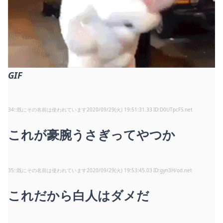
GIF
34
:
既にその名前は使われています
2020/09/29(火) 19:51:31.33
D0UTpcFS.net
これが豪腕うさぎってやつか
35
:
既にその名前は使われています
2020/09/29(火) 19:53:45.03
gyn3H/od.net
これだから白人はダメだ