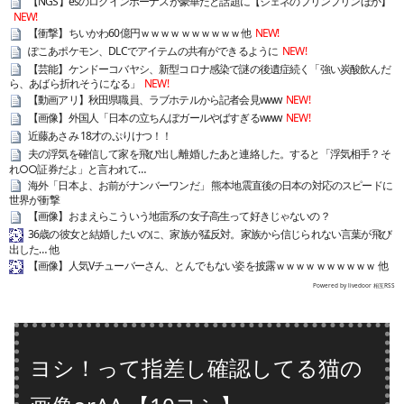
【NGS】esのログインボーナスが豪華だと話題に【ジェネのプリンプリンほか】
NEW!
【衝撃】ちいかわ60億円ｗｗｗｗｗｗｗｗｗｗ他
NEW!
ぽこあポケモン、DLCでアイテムの共有ができるように
NEW!
【芸能】ケンドーコバヤシ、新型コロナ感染で謎の後遺症続く「強い炭酸飲んだ
ら、あばら折れそうになる」
NEW!
【動画アリ】秋田県職員、ラブホテルから記者会見www
NEW!
【画像】外国人「日本の立ちんぼガールやばすぎるwww
NEW!
近藤あさみ 18才のぷりけつ！！
夫の浮気を確信して家を飛び出し離婚したあと連絡した。すると「浮気相手？そ
れ○○証券だよ」と言われて…
海外「日本よ、お前がナンバーワンだ」 熊本地震直後の日本の対応のスピードに
世界が衝撃
【画像】おまえらこういう地雷系の女子高生って好きじゃないの？
36歳の彼女と結婚したいのに、家族が猛反対。家族から信じられない言葉が飛び
出した… 他
【画像】人気Vチューバーさん、とんでもない姿を披露ｗｗｗｗｗｗｗｗｗｗ 他
Powered by livedoor 相互RSS
ヨシ！って指差し確認してる猫の