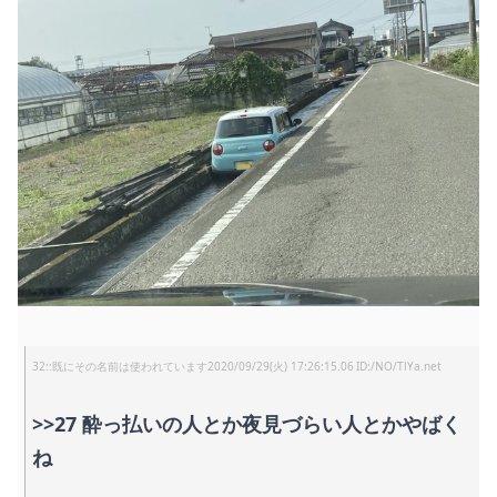
32
:
既にその名前は使われています
2020/09/29(火) 17:26:15.06
/NO/TlYa.net
>>27
酔っ払いの人とか夜見づらい人とかやばく
ね