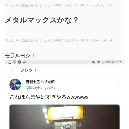
42
:
既にその名前は使われています
2020/09/30(水) 07:16:08.68
QvdEy5yx.net
メタルマックスかな？
43
:
既にその名前は使われています
2020/09/30(水) 11:42:38.60
Tk+wbU+b.net
モラルヨシ！