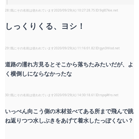
28
:
既にその名前は使われています
2020/09/29(火) 10:27:28.75
9q8I7kie.net
しっくりくる、ヨシ！
29
:
既にその名前は使われています
2020/09/29(火) 11:16:01.82
gyn3H/od.net
道路の濡れ方見るとそこから落ちたみたいだが、よ
く横倒しにならなかったな
30
:
既にその名前は使われています
2020/09/29(火) 14:30:18.61
rspqAYro.net
いっぺん向こう側の木材並べてある所まで飛んで跳
ね返りつつ水しぶきをあげて着水したっぽくない？