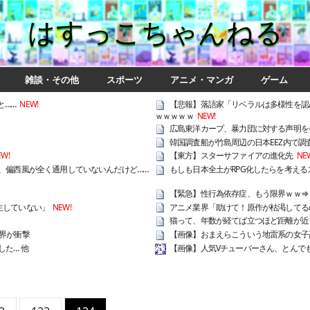
はすっこちゃんねる
雑談・その他
スポーツ
アニメ・マンガ
ゲーム
と……
NEW!
【悲報】落語家「リベラルは多様性を認
ｗｗｗｗｗ
NEW!
広島東洋カープ、暴力団に対する声明を
韓国調査船が竹島周辺の日本EEZ内で
EW!
【東方】スターサファイアの進化先
NE
、偏西風が全く通用していないんだけど……
もしも日本全土がRPG化したらを考える
【緊急】性行為依存症、もう限界ｗｗ⇒
生していない」
NEW!
アニメ業界「助けて！原作が枯渇してる
猫って、年数が経てば立つほど距離が近
界が衝撃
【画像】おまえらこういう地雷系の女子
た… 他
【画像】人気Vチューバーさん、とんで