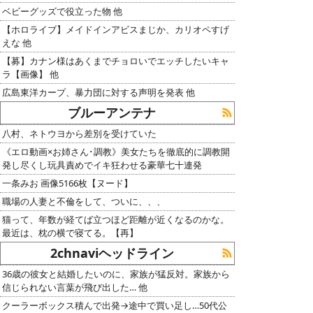
ベビーグッズで役立った物 他
【ホロライブ】メイドインアビスまじか、カリオペすげ
えな 他
【募】カナン様はあくまでチョロいでエッチしたいキャ
ラ【画像】 他
広島東洋カープ、暴力団に対する声明を発表 他
ブルーアンテナ
八村、ネトウヨから差別を受けていた
《エロ動画×お姉さん･調教》美女たちを徹底的に調教開
発し尽くし玩具責めでイキ狂わせる豪華七十連発
一条みお 画像5166枚【ヌード】
職場の人妻と不倫をして、ついに、、、
猫って、年数が経てば立つほど距離が近くなるのかな。
最近は、枕の横で寝てる。【再】
2chnaviヘッドライン
36歳の彼女と結婚したいのに、家族が猛反対。家族から
信じられない言葉が飛び出した… 他
クーラーボックス積んで出発→途中で買い足し…50代公