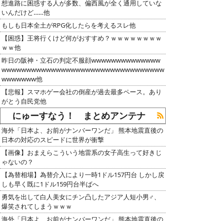
想進路に困惑する人が多数、偏西風が全く通用していな
いんだけど……他
もしも日本全土がRPG化したらを考えるスレ他
【困惑】王将行くけど何がおすすめ？ｗｗｗｗｗｗｗｗ
ｗｗ他
昨日の阪神・立石の判定不服顔wwwwwwwwwwwwww
wwwwwwwwwwwwwwwwwwwwwwwwwwwwwwwww
wwwwwww他
【悲報】スマホゲー会社の倒産が過去最多ペース。あり
がとう自民党他
にゅーすなう！ まとめアンテナ
海外「日本よ、お前がナンバーワンだ」 熊本地震直後の
日本の対応のスピードに世界が衝撃
【画像】おまえらこういう地雷系の女子高生って好きじ
ゃないの？
【為替相場】為替介入により一時1ドル157円台 しかし戻
しも早く既に1ドル159円台半ばへ
勇気を出して白人美女にチン凸したアジア人短小男♂、
爆笑されてしまうｗｗｗ
海外「日本よ、お前がナンバーワンだ」 熊本地震直後の