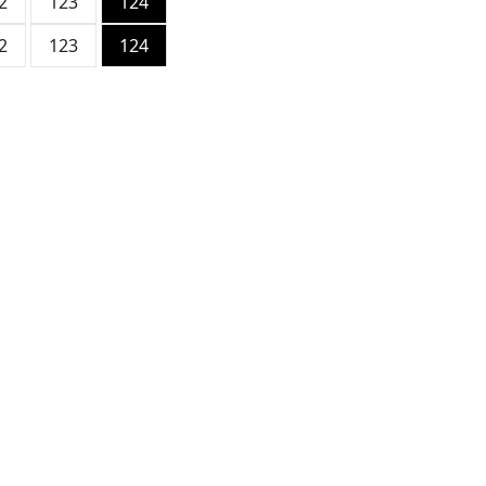
2
123
124
2
123
124