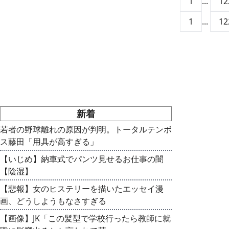
1
...
12
1
...
12
新着
若者の野球離れの原因が判明。トータルテンボ
ス藤田「用具が高すぎる」
【いじめ】納車式でパンツ見せるお仕事の闇
【陰湿】
【悲報】女のヒステリーを描いたエッセイ漫
画、どうしようもなさすぎる
【画像】JK「この髪型で学校行ったら教師に就