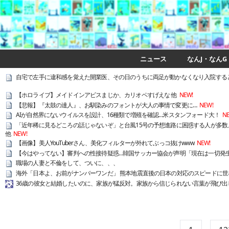
ニュース
なんJ・なんG
自宅で左手に違和感を覚えた開業医、その日のうちに両足が動かなくなり入院する
【ホロライブ】メイドインアビスまじか、カリオペすげえな 他
NEW!
【悲報】『太鼓の達人』、お馴染みのフォントが大人の事情で変更に…
NEW!
AIが自然界にないウイルスを設計、16種類で増殖を確認…米スタンフォード大！
N
「近年稀に見るどころの話じゃないぞ」と台風15号の予想進路に困惑する人が多数
他
NEW!
【画像】美人YouTuberさん、美化フィルターが外れてぶっコ抜けwww
NEW!
【今はやってない】審判への性接待疑惑…韓国サッカー協会が声明「現在は一切発
職場の人妻と不倫をして、ついに、、、
海外「日本よ、お前がナンバーワンだ」 熊本地震直後の日本の対応のスピードに世
36歳の彼女と結婚したいのに、家族が猛反対。家族から信じられない言葉が飛び出し