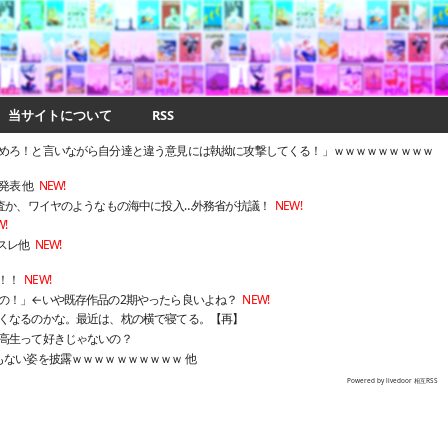
当サイトについて
RSS
めろ！と言いながら自分達と違う意見には執拗に攻撃してくる！」ｗｗｗｗｗｗｗｗｗ
発表 他
NEW!
調査か、ワイヤのようなもの海中に投入…外務省が抗議！
NEW!
W!
スレ他
NEW!
！！
NEW!
の！」←いや既存作品の2期やったら良いよね？
NEW!
くなるのかな。最近は、枕の横で寝てる。【再】
高生って好きじゃないの？
もない姿を披露ｗｗｗｗｗｗｗｗｗｗ 他
Powered by livedoor 相互RSS