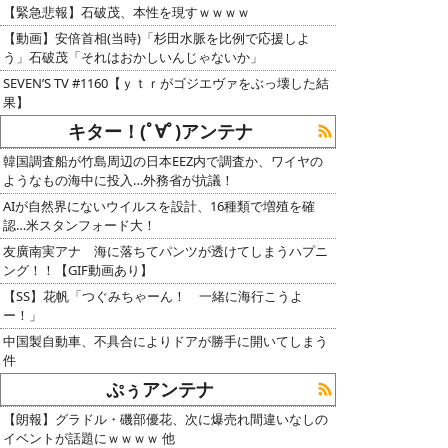
【緊急悲報】石破茂、本性を現すｗｗｗｗ
【動画】安倍首相(当時)「杉田水脈を比例で応援しよ
う」石破茂「それはおかしいんじゃないか」
SEVEN’S TV #1160【ｙｔｒがゴジエヴァをぶっ壊した結
果】
キター！(ﾟ∀ﾟ)アンテナ
韓国調査船が竹島周辺の日本EEZ内で調査か、ワイヤの
ようなもの海中に投入…外務省が抗議！
AIが自然界にないウイルスを設計、16種類で増殖を確
認…米スタンフォード大！
友廣南実アナ 海に落ちてパンツが透けてしまうハプニ
ング！！【GIF動画あり】
【SS】花帆「つぐみちゃーん！ 一緒に海行こうよ
ー！」
中国製自動車、不具合によりドアが勝手に開いてしまう
件
ぷぅアンテナ
【朗報】グラドル・磯部優花、次に爆売れ間違いなしの
イベントが話題にｗｗｗｗ 他