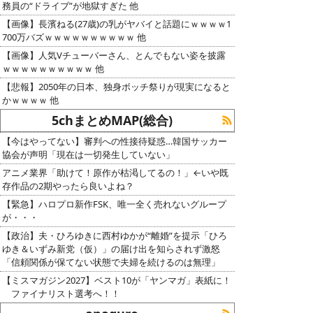
務員の“ドライブ”が地獄すぎた 他
【画像】長濱ねる(27歳)の乳がヤバイと話題にｗｗｗｗ1
700万バズｗｗｗｗｗｗｗｗｗｗ 他
【画像】人気Vチューバーさん、とんでもない姿を披露
ｗｗｗｗｗｗｗｗｗｗ 他
【悲報】2050年の日本、独身ボッチ祭りが現実になると
かｗｗｗｗ 他
5chまとめMAP(総合)
【今はやってない】審判への性接待疑惑…韓国サッカー
協会が声明「現在は一切発生していない」
アニメ業界「助けて！原作が枯渇してるの！」←いや既
存作品の2期やったら良いよね？
【緊急】ハロプロ新作FSK、唯一全く売れないグループ
が・・・
【政治】夫・ひろゆきに西村ゆかが“離婚”を提示「ひろ
ゆき＆いずみ新党（仮）」の届け出を知らされず激怒
「信頼関係が保てない状態で夫婦を続けるのは無理」
【ミスマガジン2027】ベスト10が「ヤンマガ」表紙に！
ファイナリスト選考へ！！