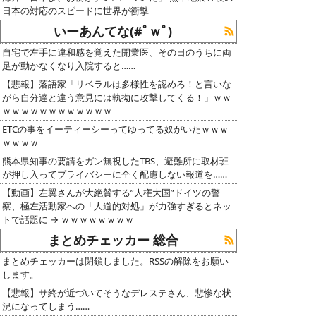
日本の対応のスピードに世界が衝撃
いーあんてな(#ﾟｗﾟ)
自宅で左手に違和感を覚えた開業医、その日のうちに両
足が動かなくなり入院すると……
【悲報】落語家「リベラルは多様性を認めろ！と言いな
がら自分達と違う意見には執拗に攻撃してくる！」ｗｗ
ｗｗｗｗｗｗｗｗｗｗｗｗ
ETCの事をイーティーシーってゆってる奴がいたｗｗｗ
ｗｗｗｗ
熊本県知事の要請をガン無視したTBS、避難所に取材班
が押し入ってプライバシーに全く配慮しない報道を……
【動画】左翼さんが大絶賛する”人権大国”ドイツの警
察、極左活動家への「人道的対処」が力強すぎるとネッ
トで話題に → ｗｗｗｗｗｗｗｗ
まとめチェッカー 総合
まとめチェッカーは閉鎖しました。RSSの解除をお願い
します。
【悲報】サ終が近づいてそうなデレステさん、悲惨な状
況になってしまう……