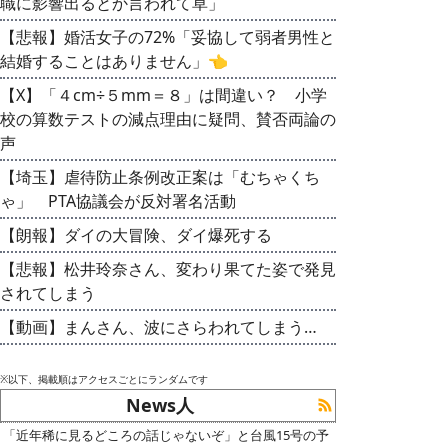
職に影響出るとか言われて草」
【悲報】婚活女子の72%「妥協して弱者男性と
結婚することはありません」👈
【X】「４cm÷５mm＝８」は間違い？ 小学
校の算数テストの減点理由に疑問、賛否両論の
声
【埼玉】虐待防止条例改正案は「むちゃくち
ゃ」 PTA協議会が反対署名活動
【朗報】ダイの大冒険、ダイ爆死する
【悲報】松井玲奈さん、変わり果てた姿で発見
されてしまう
【動画】まんさん、波にさらわれてしまう…
※以下、掲載順はアクセスごとにランダムです
News人
「近年稀に見るどころの話じゃないぞ」と台風15号の予