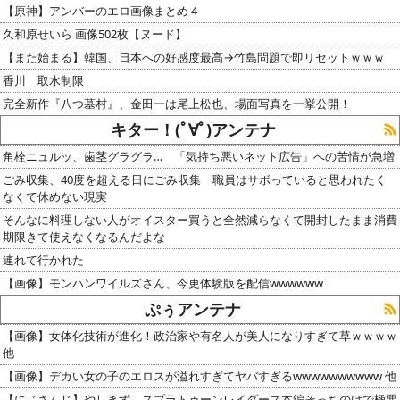
【原神】アンバーのエロ画像まとめ 4
久和原せいら 画像502枚【ヌード】
【また始まる】韓国、日本への好感度最高→竹島問題で即リセットｗｗｗ
香川 取水制限
完全新作『八つ墓村』、金田一は尾上松也、場面写真を一挙公開！
キター！(ﾟ∀ﾟ)アンテナ
角栓ニュルッ、歯茎グラグラ… 「気持ち悪いネット広告」への苦情が急増
ごみ収集、40度を超える日にごみ収集 職員はサボっていると思われたく
なくて休めない現実
そんなに料理しない人がオイスター買うと全然減らなくて開封したまま消費
期限きて使えなくなるんだよな
連れて行かれた
【画像】モンハンワイルズさん、今更体験版を配信wwwwww
ぷぅアンテナ
【画像】女体化技術が進化！政治家や有名人が美人になりすぎて草ｗｗｗｗ
他
【画像】デカい女の子のエロスが溢れすぎてヤバすぎるwwwwwwwwww 他
【にじさんじ】やしきず、スプラトゥーンレイダース本編そっちのけで極悪