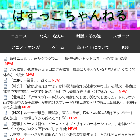
はすっこちゃんねる
ニュース
なんJ・なんG
雑談・その他
スポーツ
アニメ・マンガ
ゲーム
当サイトについて
RSS
角栓ニュルッ、歯茎グラグラ… 「気持ち悪いネット広告」への苦情が急増
NEW!
ごみ収集、40度を超える日にごみ収集 職員はサボっていると思われたくなくて
休めない現実
NEW!
『エ●ゲー業界』、逝く…
NEW!
【社会】「飲食店潰れますよ」食料品消費税“1％減税”の中で上がる懸念 外食は
10％で“9％”差に…一方で対象の弁当店でも悲痛な声「値下げできない…」
NEW!
【北海道】『クマスプレーを誤って噴射してしまい浴びてしまった』トムラウシ
山で登山中の女子高校生が熊除けスプレー浴びる…道警ヘリで救助…意識あり…学校行
事で入山他
NEW!
【NGS】ルーサー緊急、新武器、東方コラボ、EXレベル40… 8/5はアップデート
盛り沢山！？貴様ら何から始める？( •᷄ὤ•᷅ )
NEW!
【悲報】ゲーフリ新作「ビースト・オブ・リインカーネーション」、老舗レビュ
ーサイトからボロクソ言われてしまう 他
NEW!
八村塁「ホーバスが監督辞めた？じゃあ代表復帰する！」←これｗｗｗｗｗｗｗ
ｗｗ 他
NEW!