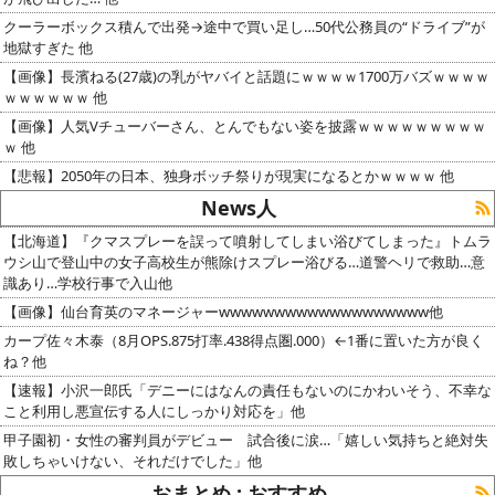
クーラーボックス積んで出発→途中で買い足し…50代公務員の“ドライブ”が
地獄すぎた 他
【画像】長濱ねる(27歳)の乳がヤバイと話題にｗｗｗｗ1700万バズｗｗｗｗ
ｗｗｗｗｗｗ 他
【画像】人気Vチューバーさん、とんでもない姿を披露ｗｗｗｗｗｗｗｗｗ
ｗ 他
【悲報】2050年の日本、独身ボッチ祭りが現実になるとかｗｗｗｗ 他
News人
【北海道】『クマスプレーを誤って噴射してしまい浴びてしまった』トムラ
ウシ山で登山中の女子高校生が熊除けスプレー浴びる…道警ヘリで救助…意
識あり…学校行事で入山他
【画像】仙台育英のマネージャーwwwwwwwwwwwwwwwwwww他
カープ佐々木泰（8月OPS.875打率.438得点圏.000）←1番に置いた方が良く
ね？他
【速報】小沢一郎氏「デニーにはなんの責任もないのにかわいそう、不幸な
こと利用し悪宣伝する人にしっかり対応を」他
甲子園初・女性の審判員がデビュー 試合後に涙…「嬉しい気持ちと絶対失
敗しちゃいけない、それだけでした」他
おまとめ : おすすめ