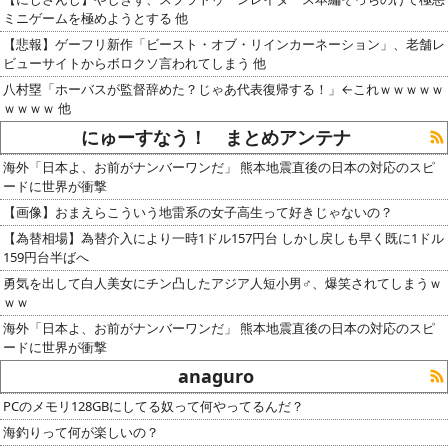
ミニゲームを極めようとする 他
【悲報】ゲーフリ新作「ビースト・オブ・リインカーネーション」、老舗レ
ビューサイトからボロクソ言われてしまう 他
八村塁「ホーバスが監督辞めた？じゃあ代表復帰する！」←これｗｗｗｗｗ
ｗｗｗｗ 他
にゅーすなう！ まとめアンテナ
海外「日本よ、お前がナンバーワンだ」 熊本地震直後の日本の対応のスピ
ードに世界が衝撃
【画像】おまえらこういう地雷系の女子高生って好きじゃないの？
【為替相場】為替介入により一時1ドル157円台 しかし戻しも早く既に1ドル
159円台半ばへ
勇気を出して白人美女にチン凸したアジア人短小男♂、爆笑されてしまうｗ
ｗｗ
海外「日本よ、お前がナンバーワンだ」 熊本地震直後の日本の対応のスピ
ードに世界が衝撃
anaguro
PCのメモリ128GBにしてる奴って何やってるんだ？
海釣りって何が楽しいの？