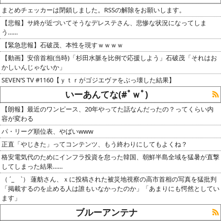
まとめチェッカーは閉鎖しました。RSSの解除をお願いします。
【悲報】サ終が近づいてそうなデレステさん、悲惨な状況になってしま
う……
【緊急悲報】石破茂、本性を現すｗｗｗｗ
【動画】安倍首相(当時)「杉田水脈を比例で応援しよう」石破茂「それはお
かしいんじゃないか」
SEVEN’S TV #1160【ｙｔｒがゴジエヴァをぶっ壊した結果】
いーあんてな(#ﾟｗﾟ)
【朗報】最近のワンピース、20年やってた話なんだったの？ってくらい内
容が変わる
パ・リーグ順位表、やばいwww
正直「やじきた」ってコンテンツ、もう終わりにしてもよくね？
格安電気代のためにインフラ投資を怠った韓国、朝鮮半島全域を猛暑が直撃
してしまった結果……
（ ´_ゝ`） 蓮舫さん、ｘに投稿された被災地視察の高市首相の写真を猛批判
「掲載するのを止める人は誰もいなかったのか」「あまりにも愕然としてい
ます」
ブルーアンテナ