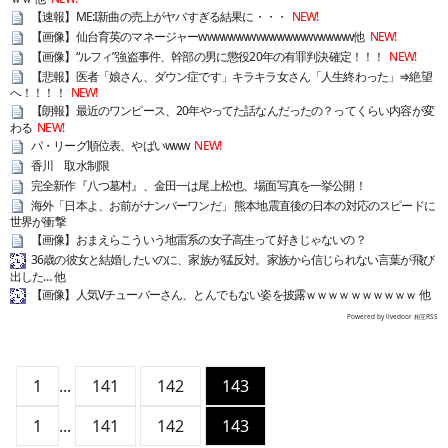
【速報】ME:I新曲の売上がヤバすぎる結果に・・・
NEW!
【画像】仙台育英のマネージャーwwwwwwwwwwwwwwwwwww他
NEW!
【画像】“ルフィ”強盗事件、幹部の男に懲役20年の有罪判決確定！！！
NEW!
【悲報】医者「娘さん、ダウン症です」キラキラ女さん「人生終わった」⇒絶望
へ！！！！
NEW!
【朗報】最近のワンピース、20年やってた話なんだったの？ってくらい内容が変
わる
NEW!
パ・リーグ順位表、やばいwww
NEW!
香川 取水制限
完全新作『八つ墓村』、金田一は尾上松也、場面写真を一挙公開！
海外「日本よ、お前がナンバーワンだ」 熊本地震直後の日本の対応のスピードに
世界が衝撃
【画像】おまえらこういう地雷系の女子高生って好きじゃないの？
36歳の彼女と結婚したいのに、家族が猛反対。家族から信じられない言葉が飛び
出した… 他
【画像】人気Vチューバーさん、とんでもない姿を披露ｗｗｗｗｗｗｗｗｗｗ 他
Powered by livedoor 相互RSS
1
...
141
142
143
1
...
141
142
143