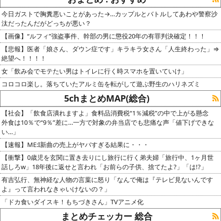
今日ガストで胸糞悪いことがあった→…カップルとバトルしてあわや警察沙
汰だったんだがどっちが悪い？
【画像】“ルフィ”強盗事件、幹部の男に懲役20年の有罪判決確定！！！
【悲報】医者「娘さん、ダウン症です」キラキラ女さん「人生終わった」⇒
絶望へ！！！！
女「飲み会でモテたい男はトイレに行く時スマホを置いていけ」
コロコロ楽し。落ちていたアルミ缶を転がして遊ぶ野生のハリネズミ
5chまとめMAP(総合)
【社会】「飲食店潰れますよ」食料品消費税“1％減税”の中で上がる懸念
外食は10％で“9％”差に…一方で対象の弁当店でも悲痛な声「値下げできな
い…」
【速報】ME:I新曲の売上がヤバすぎる結果に・・・
【衝撃】0歳児を玄関に置き去りにし旅行に行く弟夫婦「旅行中、1ヶ月世
話しろw」18年後に返せと言われ「お前らの子供、捨てたよ?」「は!?」
有吉弘行、無神経な人物の言葉に怒り「なんで俺は『テレビ見ないんです
よ』って言われなきゃいけないの？」
「ドカ食いダイスキ！もちづきさん」TVアニメ化
まとめチェッカー 総合