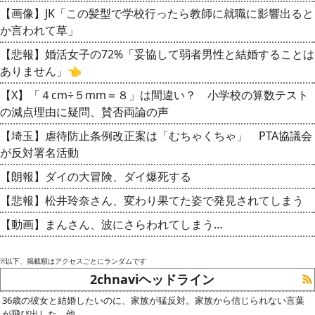
【画像】JK「この髪型で学校行ったら教師に就職に影響出ると
か言われて草」
【悲報】婚活女子の72%「妥協して弱者男性と結婚することは
ありません」👈
【X】「４cm÷５mm＝８」は間違い？ 小学校の算数テスト
の減点理由に疑問、賛否両論の声
【埼玉】虐待防止条例改正案は「むちゃくちゃ」 PTA協議会
が反対署名活動
【朗報】ダイの大冒険、ダイ爆死する
【悲報】松井玲奈さん、変わり果てた姿で発見されてしまう
【動画】まんさん、波にさらわれてしまう…
※以下、掲載順はアクセスごとにランダムです
2chnaviヘッドライン
36歳の彼女と結婚したいのに、家族が猛反対。家族から信じられない言葉
が飛び出した… 他