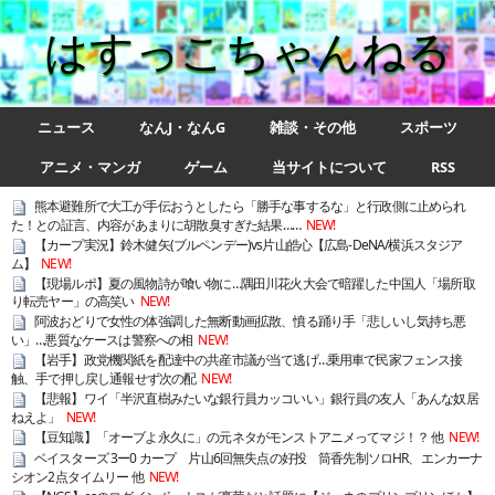
はすっこちゃんねる
ニュース
なんJ・なんG
雑談・その他
スポーツ
アニメ・マンガ
ゲーム
当サイトについて
RSS
熊本避難所で大工が手伝おうとしたら「勝手な事するな」と行政側に止められ
た！との証言、内容があまりに胡散臭すぎた結果……
NEW!
【カープ実況】鈴木健矢(ブルペンデー)vs片山皓心【広島-DeNA/横浜スタジア
ム】
NEW!
【現場ルポ】夏の風物詩が喰い物に…隅田川花火大会で暗躍した中国人「場所取
り転売ヤー」の高笑い
NEW!
阿波おどりで女性の体強調した無断動画拡散、憤る踊り手「悲しいし気持ち悪
い」…悪質なケースは警察への相
NEW!
【岩手】政党機関紙を配達中の共産市議が当て逃げ…乗用車で民家フェンス接
触、手で押し戻し通報せず次の配
NEW!
【悲報】ワイ「半沢直樹みたいな銀行員カッコいい」銀行員の友人「あんな奴居
ねえよ」
NEW!
【豆知識】「オーブよ永久に」の元ネタがモンストアニメってマジ！？ 他
NEW!
ベイスターズ 3ー0 カープ 片山6回無失点の好投 筒香先制ソロHR、エンカーナ
シオン2点タイムリー 他
NEW!