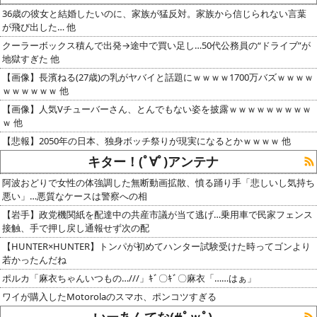
36歳の彼女と結婚したいのに、家族が猛反対。家族から信じられない言葉
が飛び出した… 他
クーラーボックス積んで出発→途中で買い足し…50代公務員の“ドライブ”が
地獄すぎた 他
【画像】長濱ねる(27歳)の乳がヤバイと話題にｗｗｗｗ1700万バズｗｗｗｗ
ｗｗｗｗｗｗ 他
【画像】人気Vチューバーさん、とんでもない姿を披露ｗｗｗｗｗｗｗｗｗ
ｗ 他
【悲報】2050年の日本、独身ボッチ祭りが現実になるとかｗｗｗｗ 他
キター！(ﾟ∀ﾟ)アンテナ
阿波おどりで女性の体強調した無断動画拡散、憤る踊り手「悲しいし気持ち
悪い」…悪質なケースは警察への相
【岩手】政党機関紙を配達中の共産市議が当て逃げ…乗用車で民家フェンス
接触、手で押し戻し通報せず次の配
【HUNTER×HUNTER】トンパが初めてハンター試験受けた時ってゴンより
若かったんだね
ポルカ「麻衣ちゃんいつもの…///」ｷﾞ〇ｷﾞ〇麻衣「……はぁ」
ワイが購入したMotorolaのスマホ、ポンコツすぎる
いーあんてな(#ﾟｗﾟ)