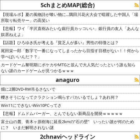
5chまとめMAP(総合)
【現場ルポ】夏の風物詩が喰い物に…隅田川花火大会で暗躍した中国人「場
所取り転売ヤー」の高笑い
【悲報】ワイ「半沢直樹みたいな銀行員カッコいい」銀行員の友人「あんな
奴居ねえよ」
【話題】ひろゆき氏が考える『貧乏人が多い』男性の特徴とは？
尾田栄一郎「数字で一番になってしまったから目指す目標がない！！何から
学べばいいんだ？？」
カードゲーム黎明期にポケカやMTGと並んで大人気だったという誰も知ら
ない謎のカードゲームが見つかるｗｗｗ
anaguro
畑に2層DVD-RW吊るさないで
轢きそうになってクラクション鳴らすバカいるでしょ？あれ何？
Win11にできないWin10PCってさ
【悲報】ドムドムバーガー、とんでもない新商品を開発ｗｗｗｗｗ
富士山の麓、青木ヶ原樹海に延長2kmの“石の壁” いったい誰が何のため
に？ いまだ解明されない謎
2chnaviヘッドライン