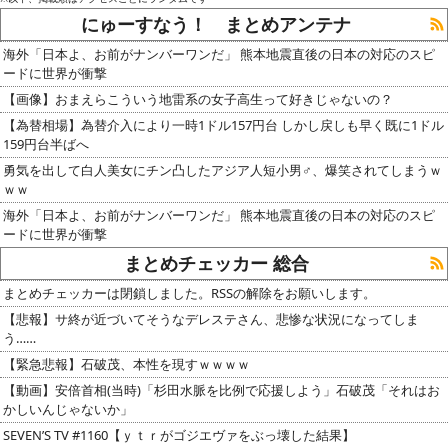
にゅーすなう！ まとめアンテナ
海外「日本よ、お前がナンバーワンだ」 熊本地震直後の日本の対応のスピ
ードに世界が衝撃
【画像】おまえらこういう地雷系の女子高生って好きじゃないの？
【為替相場】為替介入により一時1ドル157円台 しかし戻しも早く既に1ドル
159円台半ばへ
勇気を出して白人美女にチン凸したアジア人短小男♂、爆笑されてしまうｗ
ｗｗ
海外「日本よ、お前がナンバーワンだ」 熊本地震直後の日本の対応のスピ
ードに世界が衝撃
まとめチェッカー 総合
まとめチェッカーは閉鎖しました。RSSの解除をお願いします。
【悲報】サ終が近づいてそうなデレステさん、悲惨な状況になってしま
う……
【緊急悲報】石破茂、本性を現すｗｗｗｗ
【動画】安倍首相(当時)「杉田水脈を比例で応援しよう」石破茂「それはお
かしいんじゃないか」
SEVEN’S TV #1160【ｙｔｒがゴジエヴァをぶっ壊した結果】