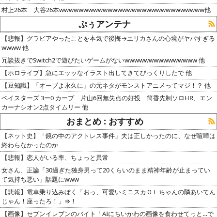
村上26本 大谷26本wwwwwwwwwwwwwwwwwwwwwwwwwwwwww他
ぷぅアンテナ
【悲報】グラビアやったことを本気で後悔→エリカさんの心境がヤバすぎる
wwww 他
冗談抜きでSwitch2で遊びたいゲームがないwwwwwwwwwwwwwww 他
【ホロライブ】急にエッッなイラスト出してきてびっくりしたで 他
【豆知識】「オーブよ永久に」の元ネタがモンストアニメってマジ！？ 他
ベイスターズ 3ー0 カープ 片山6回無失点の好投 筒香先制ソロHR、エン
カーナシオン2点タイムリー 他
おまとめ : おすすめ
【ネット史】「鏡の中のアクトレス事件」夫は正しかったのに、なぜ喧嘩は
終わらなかったのか
【悲報】恋人がいる率、ちょっと異常
女さん、正論「30過ぎた独身男って20くらいのまま精神年齢が止まってい
て気持ち悪い」話題にwww
【悲報】電車乗り込みぼく「おっ、可愛いミニスカＯＬちゃんの隣あいてん
じゃん！座ったろ！」⇒！
【画像】セブンイレブンのバイト「AIにちいかわの画像を食わせてっと…で