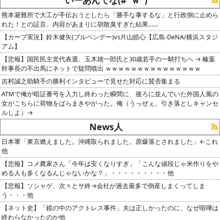
熊本避難所で大工が手伝おうとしたら「勝手な事するな」と行政側に止めら
れた！との証言、内容があまりに胡散臭すぎた結果……
【カープ実況】鈴木健矢(ブルペンデー)vs片山皓心【広島-DeNA/横浜スタジ
アム】
【悲報】国民民主党代表選、玉木雄一郎氏と30歳若手の一騎打ちへ → 榛葉
幹事長の不出馬にネットで疑問噴出 ｗｗｗｗｗｗｗｗｗｗｗｗｗｗｗ
吉村誠之助騎手の勝利インタビューで見せた対応に賛否集まる
ATMで俺が暗証番号を入力し終わった瞬間に、後ろに並んでいた外国人風の
女がこちらに荷物をばらまきやがった。俺（うっぜぇ。引き落としキャンセ
ルしよ）→
News人
日本軍「東京燃えました。沖縄取られました。原爆落とされました」←これ
他
【悲報】コメ農家さん「今年は安くなりすぎ」「こんな値段じゃ米作りをや
める人も多くなるんじゃないかな？」・・・・・・・・・他
【悲報】ソシャゲ、次々とサ終→会社が過去最多で倒産しまくってしま
う・・・他
【ネット史】「鏡の中のアクトレス事件」夫は正しかったのに、なぜ喧嘩は
終わらなかったのか他