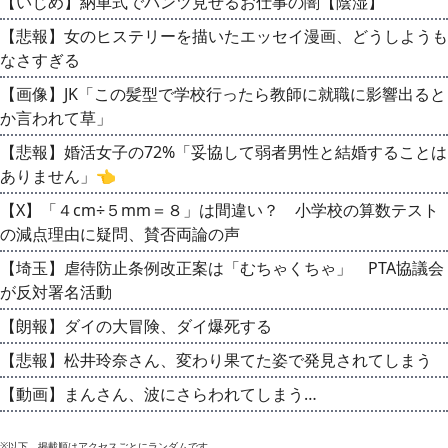
【いじめ】納車式でパンツ見せるお仕事の闇【陰湿】
【悲報】女のヒステリーを描いたエッセイ漫画、どうしようも
なさすぎる
【画像】JK「この髪型で学校行ったら教師に就職に影響出ると
か言われて草」
【悲報】婚活女子の72%「妥協して弱者男性と結婚することは
ありません」👈
【X】「４cm÷５mm＝８」は間違い？ 小学校の算数テスト
の減点理由に疑問、賛否両論の声
【埼玉】虐待防止条例改正案は「むちゃくちゃ」 PTA協議会
が反対署名活動
【朗報】ダイの大冒険、ダイ爆死する
【悲報】松井玲奈さん、変わり果てた姿で発見されてしまう
【動画】まんさん、波にさらわれてしまう…
※以下、掲載順はアクセスごとにランダムです