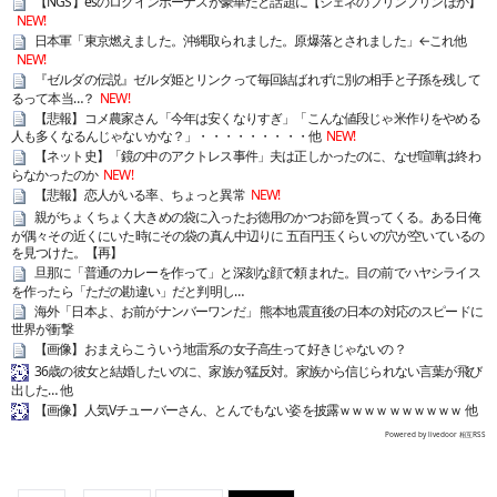
【NGS】esのログインボーナスが豪華だと話題に【ジェネのプリンプリンほか】
NEW!
日本軍「東京燃えました。沖縄取られました。原爆落とされました」←これ他
NEW!
『ゼルダの伝説』ゼルダ姫とリンクって毎回結ばれずに別の相手と子孫を残して
るって本当…？
NEW!
【悲報】コメ農家さん「今年は安くなりすぎ」「こんな値段じゃ米作りをやめる
人も多くなるんじゃないかな？」・・・・・・・・・他
NEW!
【ネット史】「鏡の中のアクトレス事件」夫は正しかったのに、なぜ喧嘩は終わ
らなかったのか
NEW!
【悲報】恋人がいる率、ちょっと異常
NEW!
親がちょくちょく大きめの袋に入ったお徳用のかつお節を買ってくる。ある日俺
が偶々その近くにいた時にその袋の真ん中辺りに 五百円玉くらいの穴が空いているの
を見つけた。【再】
旦那に「普通のカレーを作って」と深刻な顔で頼まれた。目の前でハヤシライス
を作ったら「ただの勘違い」だと判明し…
海外「日本よ、お前がナンバーワンだ」 熊本地震直後の日本の対応のスピードに
世界が衝撃
【画像】おまえらこういう地雷系の女子高生って好きじゃないの？
36歳の彼女と結婚したいのに、家族が猛反対。家族から信じられない言葉が飛び
出した… 他
【画像】人気Vチューバーさん、とんでもない姿を披露ｗｗｗｗｗｗｗｗｗｗ 他
Powered by livedoor 相互RSS