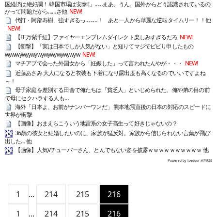
国経済は絶好調！ 韓国市場は安泰!!」……まあ、うん。国外からどう認識されているの
かって問題だから……さ他
NEW!
代打・阿部寿樹、強すぎるっ………！ あと一人から華麗な逆転タイムリー！！他
NEW!
【FE万紫千紅】ファイヤーエンブレムダイレクト楽しみすぎるだろ
NEW!
【衝撃】「実は日本でしか人気がない」と知りてマジでビビり申したもの
wywwywyywywywywywywywyw
NEW!
マチアプで会った外国女から「妊娠した」って言われたんやが・・・
NEW!
近藤あさみ 大人になると衣装も下着になり露出度も高くなるのでいいですよね
～！
母子家庭を差別する田舎で俺たちは「貧乏人」といじめられた。俺や弟の目の前
で母にセクハラする人も…
海外「日本よ、お前がナンバーワンだ」 熊本地震直後の日本の対応のスピードに
世界が衝撃
【画像】おまえらこういう地雷系の女子高生って好きじゃないの？
36歳の彼女と結婚したいのに、家族が猛反対。家族から信じられない言葉が飛び
出した… 他
【画像】人気Vチューバーさん、とんでもない姿を披露ｗｗｗｗｗｗｗｗｗｗ 他
Powered by livedoor 相互RSS
1
...
214
215
216
1
...
214
215
216