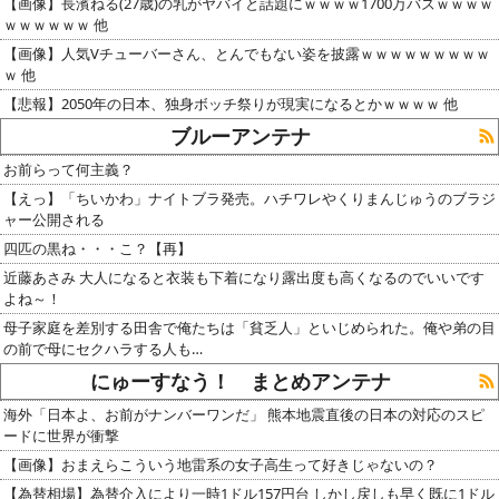
【画像】長濱ねる(27歳)の乳がヤバイと話題にｗｗｗｗ1700万バズｗｗｗｗ
ｗｗｗｗｗｗ 他
【画像】人気Vチューバーさん、とんでもない姿を披露ｗｗｗｗｗｗｗｗｗ
ｗ 他
【悲報】2050年の日本、独身ボッチ祭りが現実になるとかｗｗｗｗ 他
ブルーアンテナ
お前らって何主義？
【えっ】「ちいかわ」ナイトブラ発売。ハチワレやくりまんじゅうのブラジ
ャー公開される
四匹の黒ね・・・こ？【再】
近藤あさみ 大人になると衣装も下着になり露出度も高くなるのでいいです
よね～！
母子家庭を差別する田舎で俺たちは「貧乏人」といじめられた。俺や弟の目
の前で母にセクハラする人も…
にゅーすなう！ まとめアンテナ
海外「日本よ、お前がナンバーワンだ」 熊本地震直後の日本の対応のスピ
ードに世界が衝撃
【画像】おまえらこういう地雷系の女子高生って好きじゃないの？
【為替相場】為替介入により一時1ドル157円台 しかし戻しも早く既に1ドル