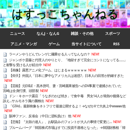
はすっこちゃんねる
ニュース
なんJ・なんG
雑談・その他
スポーツ
アニメ・マンガ
ゲーム
当サイトについて
RSS
ラーメンやうどんでレンゲに麺乗せる人ってなんなの？
NEW!
ジャンポケ斎藤と代理人のやりとり、「地獄すぎて完全にコントになってる……」
と衝撃を受ける人が続出中
NEW!
【画像】露悪アニメ化ブーム、はじまるｗｗｗｗｗｗ
NEW!
【仰天】外国人「日本に夢中なアメリカ人は迷惑?」日本人の回答が的確すぎた
NEW!
【芸能】元EXILE・黒木啓司、妻・宮崎麗果被告へのDV事案で逮捕されていた
宮崎は全身打撲、頭部裂
NEW!
ドン・キホーテ露店「うなぎのかば焼き」で食中毒 男女14人が発熱や腹痛など
訴え…サルモネラ属の菌検出
NEW!
「GTA6」最新映像をネトフリで最速公開するよ！→なぜかXで大炎上中wwww 他
NEW!
阪神ファン、反省会（中日に逆転負け） 他
NEW!
【悲報】『太鼓の達人』、お馴染みのフォントが大人の事情で変更に…
NEW!
ブルームバーグ「韓国株式市場はすでに投資不適格となった」→韓国財務相「韓