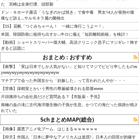
た 宮崎は全身打撲、頭部裂
ドン・キホーテ露店「うなぎのかば焼き」で食中毒 男女14人が発熱や腹
痛など訴え…サルモネラ属の菌検出
【SS】花帆「つぐみちゃーん！ 一緒に海行こうよー！」
米国、韓国防衛に核持ち出すか…中ロに備え「短距離戦術核」を検討！
【動画】ショートスリーパー堀大輔、高須クリニック息子にマジギレ！怖す
ぎると話題に
おまとめ : おすすめ
【衝撃】「実は日本でしか人気がない」と知りてマジでビビり申したものw
ywwywyywywywywywywywyw
マチアプで会った外国女から「妊娠した」って言われたんやが・・・
【苦痛】採精室とかいう男性の尊厳破壊される部屋www
片頭痛持ちの会社員だけど質問ある？【市販薬・予兆】
南極の血の滝に古代海洋微生物の子孫が生息。かつての海だった痕跡が残さ
れていた
5chまとめMAP(総合)
【画像】露悪アニメ化ブーム、はじまるｗｗｗｗｗｗ
【仰天】外国人「日本に夢中なアメリカ人は迷惑?」日本人の回答が的確す