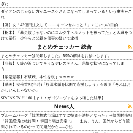
ぎた
ダイアンのじゃない方がユースケさんになってしまっているという事実←こ
れ
【謎】女「43億円注文して………キャンセルっと！」←こいつの目的
【栃木】「暴走族じゃないのにコルク半ヘルメットを被ってた」と因縁をつ
けて暴行 少年らと父親を傷害の疑いで逮捕
まとめチェッカー 総合
まとめチェッカーは閉鎖しました。RSSの解除をお願いします。
【悲報】サ終が近づいてそうなデレステさん、悲惨な状況になってしま
う……
【緊急悲報】石破茂、本性を現すｗｗｗｗ
【動画】安倍首相(当時)「杉田水脈を比例で応援しよう」石破茂「それはお
かしいんじゃないか」
SEVEN’S TV #1160【ｙｔｒがゴジエヴァをぶっ壊した結果】
News人
ブルームバーグ「韓国株式市場はすでに投資不適格となった」→韓国財務相
「韓国経済は絶好調！ 韓国市場は安泰!!」……まあ、うん。国外からどう認
識されているのかって問題だから……さ他