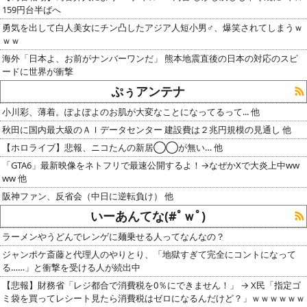
159円台半ばへ
勇気を出して白人美女にチン凸したアジア人短小男♂、爆笑されてしまうｗ
ｗｗ
海外「日本よ、お前がナンバーワンだ」 熊本地震直後の日本の対応のスピ
ードに世界が衝撃
ぷぅアンテナ
小川彩、薄着。ぽよぽよのお肌が大変なことになってるって... 他
秋田に国内最大級のＡＩデータセンター 建設費は２兆円規模の見通し 他
【ホロライブ】悲報、ニコたんの新居◯◯が無い… 他
「GTA6」最新映像をネトフリで最速公開するよ！→なぜかXで大炎上中ww
ww 他
阪神ファン、反省会（中日に逆転負け） 他
いーあんてな(#ﾟｗﾟ)
ラーメンやうどんでレンゲに麺乗せる人ってなんなの？
ジャンポケ斎藤と代理人のやりとり、「地獄すぎて完全にコントになって
る……」と衝撃を受ける人が続出中
【悲報】財務省「レジ都合で消費税を0％にできません！」 → X民「指定ゴ
ミ袋を買ってレシート見たら消費税はゼロになるんだけど？」ｗｗｗｗｗｗ