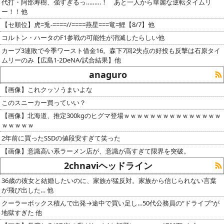
代打・阿部寿樹、強すぎるっ………！ あと一人から華麗な逆転タイムリ
ー！！他
【セ順位】虎=兎-====//====燕星===竜=鯉【8/7】他
コルトン・ハータのF1参戦の可能性が消滅したらしい他
カープ3連敗で今季ワースト借金16。森下7回2失点の好投も反撃は石原タイ
ムリーのみ【広島1-2DeNA/試合結果】他
anaguro
【画像】これクッソうまいよな
このスニーカー買っていい？
【画像】北海道、推定300kgのヒグマ登場ｗｗｗｗｗｗｗｗｗｗｗｗｗｗｗ
ｗｗｗｗｗ
2年前に買ったSSDの値段安すぎて笑った
【画像】意識高い系ラーメン店が、意識が高すぎて限界を突破。
2chnaviヘッドライン
36歳の彼女と結婚したいのに、家族が猛反対。家族から信じられない言葉
が飛び出した… 他
クーラーボックス積んで出発→途中で買い足し…50代公務員の“ドライブ”が
地獄すぎた 他