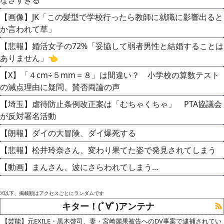
【画像】JK「この髪型で学校行ったら教師に就職に影響出ると
か言われて草」
【悲報】婚活女子の72%「妥協して弱者男性と結婚することは
ありません」👈
【X】「４cm÷５mm＝８」は間違い？ 小学校の算数テスト
の減点理由に疑問、賛否両論の声
【埼玉】虐待防止条例改正案は「むちゃくちゃ」 PTA協議会
が反対署名活動
【朗報】ダイの大冒険、ダイ爆死する
【悲報】松井玲奈さん、変わり果てた姿で発見されてしまう
【動画】まんさん、波にさらわれてしまう…
※以下、掲載順はアクセスごとにランダムです
キター！(ﾟ∀ﾟ)アンテナ
【芸能】元EXILE・黒木啓司、妻・宮崎麗果被告へのDV事案で逮捕されてい