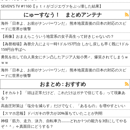
SEVEN’S TV #1160【ｙｔｒがゴジエヴァをぶっ壊した結果】
にゅーすなう！ まとめアンテナ
海外「日本よ、お前がナンバーワンだ」 熊本地震直後の日本の対応のスピ
ードに世界が衝撃
【画像】おまえらこういう地雷系の女子高生って好きじゃないの？
【為替相場】為替介入により一時1ドル157円台 しかし戻しも早く既に1ドル
159円台半ばへ
勇気を出して白人美女にチン凸したアジア人短小男♂、爆笑されてしまうｗ
ｗｗ
海外「日本よ、お前がナンバーワンだ」 熊本地震直後の日本の対応のスピ
ードに世界が衝撃
おまとめ : おすすめ
【オカルト】「頭は正常だけど、これだけはガチで信じてる」って現象あ
る？
高血圧対策は「塩分を減らす」だけでなく、「あるもの」を増やすといい
【スマホ悲報】ドパガキの学力が20%落ちていたことが判明
神様「筋力、走力、泳力、自転車力………どれか1つの能力を3倍にしてやる
ぞ＾＾」←真面目にどうする？