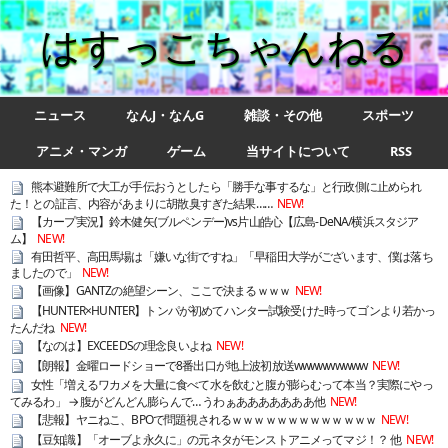
はすっこちゃんねる
ニュース
なんJ・なんG
雑談・その他
スポーツ
アニメ・マンガ
ゲーム
当サイトについて
RSS
熊本避難所で大工が手伝おうとしたら「勝手な事するな」と行政側に止められ
た！との証言、内容があまりに胡散臭すぎた結果……
NEW!
【カープ実況】鈴木健矢(ブルペンデー)vs片山皓心【広島-DeNA/横浜スタジア
ム】
NEW!
有田哲平、高田馬場は「嫌いな街ですね」「早稲田大学がございます、僕は落ち
ましたので」
NEW!
【画像】GANTZの絶望シーン、ここで決まるｗｗｗ
NEW!
【HUNTER×HUNTER】トンパが初めてハンター試験受けた時ってゴンより若かっ
たんだね
NEW!
【なのは】EXCEEDSの理念良いよね
NEW!
【朗報】金曜ロードショーで8番出口が地上波初放送wwwwwwwww
NEW!
女性「増えるワカメを大量に食べて水を飲むと腹が膨らむって本当？実際にやっ
てみるわ」 → 腹がどんどん膨らんで… うわぁあああああああ他
NEW!
【悲報】ヤニねこ、BPOで問題視されるｗｗｗｗｗｗｗｗｗｗｗｗｗ
NEW!
【豆知識】「オーブよ永久に」の元ネタがモンストアニメってマジ！？ 他
NEW!