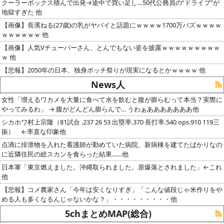
クーラーボックス積んで出発→途中で買い足し…50代公務員の“ドライブ”が
地獄すぎた 他
【画像】長濱ねる(27歳)の乳がヤバイと話題にｗｗｗｗ1700万バズｗｗｗｗ
ｗｗｗｗｗｗ 他
【画像】人気Vチューバーさん、とんでもない姿を披露ｗｗｗｗｗｗｗｗｗ
ｗ 他
【悲報】2050年の日本、独身ボッチ祭りが現実になるとかｗｗｗｗ 他
News人
女性「増えるワカメを大量に食べて水を飲むと腹が膨らむって本当？実際に
やってみるわ」 → 腹がどんどん膨らんで… うわぁあああああああ他
シカホワ村上宗隆（81試合 .237 26 53 出塁率.370 長打率.540 ops.910 119三
振） ←率直な印象他
点滴に排泄物を入れた看護師が勤めていた病院、新病棟を建てたばかりなの
に近隣住民の総スカンを食らった結果……他
日本軍「東京燃えました。沖縄取られました。原爆落とされました」←これ
他
【悲報】コメ農家さん「今年は安くなりすぎ」「こんな値段じゃ米作りをや
める人も多くなるんじゃないかな？」・・・・・・・・・他
5chまとめMAP(総合)