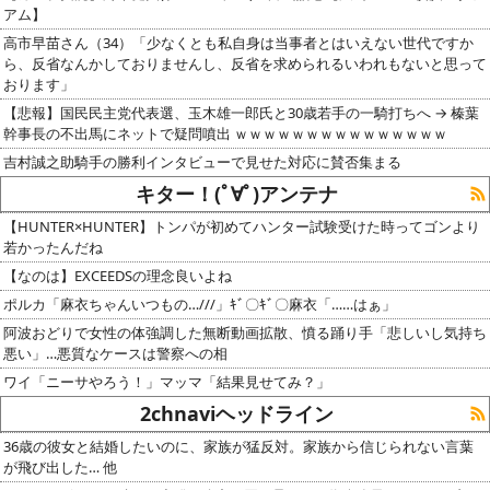
アム】
高市早苗さん（34）「少なくとも私自身は当事者とはいえない世代ですか
ら、反省なんかしておりませんし、反省を求められるいわれもないと思って
おります」
【悲報】国民民主党代表選、玉木雄一郎氏と30歳若手の一騎打ちへ → 榛葉
幹事長の不出馬にネットで疑問噴出 ｗｗｗｗｗｗｗｗｗｗｗｗｗｗｗ
吉村誠之助騎手の勝利インタビューで見せた対応に賛否集まる
キター！(ﾟ∀ﾟ)アンテナ
【HUNTER×HUNTER】トンパが初めてハンター試験受けた時ってゴンより
若かったんだね
【なのは】EXCEEDSの理念良いよね
ポルカ「麻衣ちゃんいつもの…///」ｷﾞ〇ｷﾞ〇麻衣「……はぁ」
阿波おどりで女性の体強調した無断動画拡散、憤る踊り手「悲しいし気持ち
悪い」…悪質なケースは警察への相
ワイ「ニーサやろう！」マッマ「結果見せてみ？」
2chnaviヘッドライン
36歳の彼女と結婚したいのに、家族が猛反対。家族から信じられない言葉
が飛び出した… 他