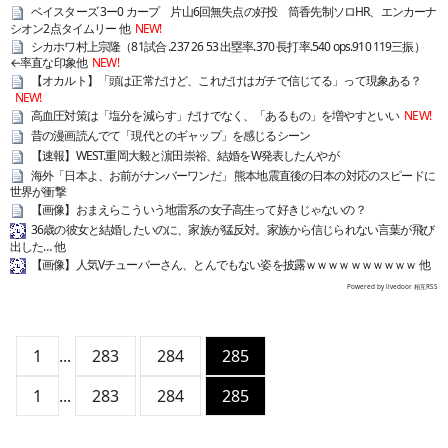
ベイスターズ 3ー0 カープ 片山6回無失点の好投 筒香先制ソロHR、エンカーナ
シオン2点タイムリー 他
NEW!
シカホワ村上宗隆（81試合 .237 26 53 出塁率.370 長打率.540 ops.910 119三振）
←率直な印象他
NEW!
【オカルト】「頭は正常だけど、これだけはガチで信じてる」って現象ある？
NEW!
高血圧対策は「塩分を減らす」だけでなく、「あるもの」を増やすといい
NEW!
昔の漫画読んでて「現代とのギャップ」を感じるシーン
【速報】WEST.重岡大毅と濵田崇裕、結婚をW発表したんやが
海外「日本よ、お前がナンバーワンだ」 熊本地震直後の日本の対応のスピードに
世界が衝撃
【画像】おまえらこういう地雷系の女子高生って好きじゃないの？
36歳の彼女と結婚したいのに、家族が猛反対。家族から信じられない言葉が飛び
出した… 他
【画像】人気Vチューバーさん、とんでもない姿を披露ｗｗｗｗｗｗｗｗｗｗ 他
Powered by livedoor 相互RSS
1
...
283
284
285
1
...
283
284
285