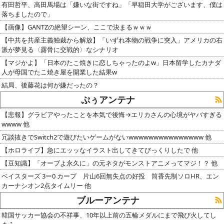
有田哲平、高田馬場は「嫌いな街ですね」「早稲田大学がございます、僕は
落ちましたので」
【画像】GANTZの絶望シーン、ここで決まるｗｗｗ
【中共を共産主義独裁から解放】「いずれ本物の戦争に突入」アメリカの右
派が夢見る〈露骨に交戦的〉なシナリオ
【マジかよ】「日本のたこ焼きに恋しちゃったのよw」日本留学したカナダ
人が母国でたこ焼き屋を開業した結果w
結局、後藤花は何が嫌だったの？
ぷぅアンテナ
【悲報】グラビアやったことを本気で後悔→エリカさんの心境がヤバすぎる
wwww 他
冗談抜きでSwitch2で遊びたいゲームがないwwwwwwwwwwwwwww 他
【ホロライブ】急にエッッなイラスト出してきてびっくりしたで 他
【豆知識】「オーブよ永久に」の元ネタがモンストアニメってマジ！？ 他
ベイスターズ 3ー0 カープ 片山6回無失点の好投 筒香先制ソロHR、エン
カーナシオン2点タイムリー 他
ブルーアンテナ
韓国サッカー協会の不祥事、10年以上前の五輪メダルにまで飛び火してし