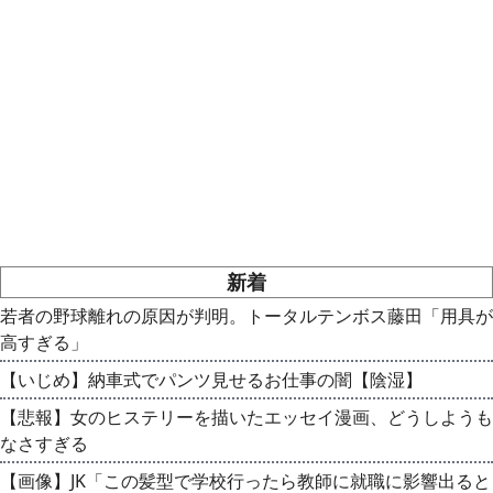
新着
若者の野球離れの原因が判明。トータルテンボス藤田「用具が
高すぎる」
【いじめ】納車式でパンツ見せるお仕事の闇【陰湿】
【悲報】女のヒステリーを描いたエッセイ漫画、どうしようも
なさすぎる
【画像】JK「この髪型で学校行ったら教師に就職に影響出ると