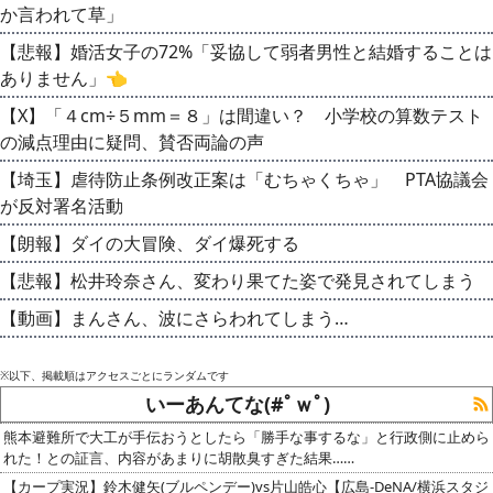
か言われて草」
【悲報】婚活女子の72%「妥協して弱者男性と結婚することは
ありません」👈
【X】「４cm÷５mm＝８」は間違い？ 小学校の算数テスト
の減点理由に疑問、賛否両論の声
【埼玉】虐待防止条例改正案は「むちゃくちゃ」 PTA協議会
が反対署名活動
【朗報】ダイの大冒険、ダイ爆死する
【悲報】松井玲奈さん、変わり果てた姿で発見されてしまう
【動画】まんさん、波にさらわれてしまう…
※以下、掲載順はアクセスごとにランダムです
いーあんてな(#ﾟｗﾟ)
熊本避難所で大工が手伝おうとしたら「勝手な事するな」と行政側に止めら
れた！との証言、内容があまりに胡散臭すぎた結果……
【カープ実況】鈴木健矢(ブルペンデー)vs片山皓心【広島-DeNA/横浜スタジ