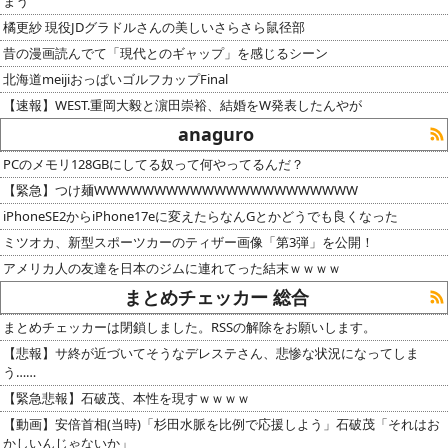
まう
橘更紗 現役JDグラドルさんの美しいさらさら鼠径部
昔の漫画読んでて「現代とのギャップ」を感じるシーン
北海道meijiおっぱいゴルフカップFinal
【速報】WEST.重岡大毅と濵田崇裕、結婚をW発表したんやが
anaguro
PCのメモリ128GBにしてる奴って何やってるんだ？
【緊急】つけ麺WWWWWWWWWWWWWWWWWWWWWW
iPhoneSE2からiPhone17eに変えたらなんGとかどうでも良くなった
ミツオカ、新型スポーツカーのティザー画像「第3弾」を公開！
アメリカ人の友達を日本のジムに連れてった結末ｗｗｗｗ
まとめチェッカー 総合
まとめチェッカーは閉鎖しました。RSSの解除をお願いします。
【悲報】サ終が近づいてそうなデレステさん、悲惨な状況になってしま
う……
【緊急悲報】石破茂、本性を現すｗｗｗｗ
【動画】安倍首相(当時)「杉田水脈を比例で応援しよう」石破茂「それはお
かしいんじゃないか」