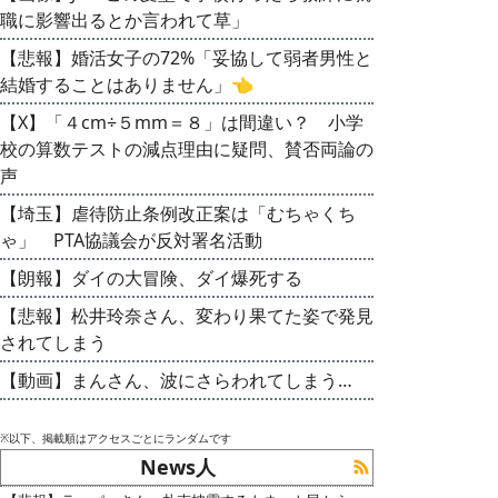
職に影響出るとか言われて草」
【悲報】婚活女子の72%「妥協して弱者男性と
結婚することはありません」👈
【X】「４cm÷５mm＝８」は間違い？ 小学
校の算数テストの減点理由に疑問、賛否両論の
声
【埼玉】虐待防止条例改正案は「むちゃくち
ゃ」 PTA協議会が反対署名活動
【朗報】ダイの大冒険、ダイ爆死する
【悲報】松井玲奈さん、変わり果てた姿で発見
されてしまう
【動画】まんさん、波にさらわれてしまう…
※以下、掲載順はアクセスごとにランダムです
News人