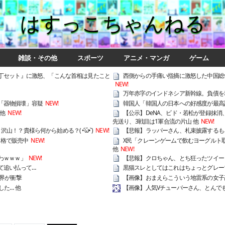
はすっこちゃんねる
雑談・その他
スポーツ
アニメ・マンガ
ゲーム
丁セット』に激怒、「こんな首相は見たこと
西側からの手痛い指摘に激怒した中国総領
NEW!
万年赤字のインドネシア新幹線。負債を
を「器物損壊」容疑
NEW!
韓国人「韓国人の日本への好感度が最高
他
NEW!
【公示】DeNA、ビド・若松が登録抹消
先送り、3戦目は1軍合流の片山 他
NEW!
！？貴様ら何から始める？( •᷄ὤ•᷅ )
NEW!
【悲報】ラッパーさん、札束披露するも
価格で販売中
NEW!
X民「クレーンゲームで飲むヨーグルト取
他
NEW!
わｗｗｗ」
NEW!
【悲報】クロちゃん、とち狂ったツイー
て追い払って…
黒猫スレとしてはこれはちょっとグレー
界が衝撃
【画像】おまえらこういう地雷系の女子
た… 他
【画像】人気Vチューバーさん、とんで