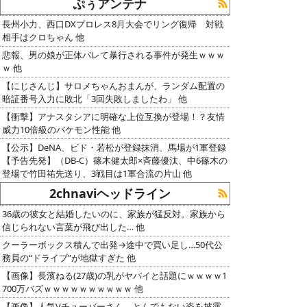
ぷぅアンテナ
長州小力、西口DXプロレス8月大会でリング復帰 対戦
相手はクロちゃん 他
悲報、男の娘が正体バレて暴行される事件が発生ｗｗｗ
ｗ 他
【にじさんじ】サロメちゃんおまんが、ランダム配置の
暗証番号入力に敗北「3回失敗しましたわ」 他
【衝撃】アナスタシアに明確な上位互換が登場！？友情
威力10倍級のバケモン性能 他
【公示】DeNA、ビド・若松が登録抹消、馬場が1軍登録
【予告先発】（DB-C）篠木健太郎×斉藤優汰、中6篠木の
登場で竹田祐先送り、3戦目は1軍合流の片山 他
2chnaviヘッドライン
36歳の彼女と結婚したいのに、家族が猛反対。家族から
信じられない言葉が飛び出した… 他
クーラーボックス積んで出発→途中で買い足し…50代公
務員の“ドライブ”が地獄すぎた 他
【画像】長濱ねる(27歳)の乳がヤバイと話題にｗｗｗｗ1
700万バズｗｗｗｗｗｗｗｗｗｗ 他
【画像】人気Vチューバーさん、とんでもない姿を披露