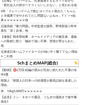
【悲報】ラッパーさん、札束披露するもネット民から
「新社会人の初ボーナスくらいしかない」と笑われる他
X民「クレーンゲームで飲むヨーグルト取れた！ちゃん
と冷蔵庫で冷やされてたし問題ないよねｗ」ｸﾞﾋﾞｯ→結
果ｗｗｗｗｗｗｗ他
広陵高校〝暴力問題〟中井監督が謝罪。野球部巡り昨年
退任「深く反省」他
【速報】熊本県知事、オールドメディアの被災者、遺族
への取材に怒り「極めて強い不満、苦情が寄せられた」
他
北海道日本ハムファイターズがSBに中々勝ててない理由
←これ他
5chまとめMAP(総合)
【動画】㊗️2万回 続編の望みが完全に絶たれた不遇の名
作6選
韓国人「韓国人の日本への好感度が最高記録を達成した
理由」
米、10kg5,000円ｗｗｗｗｗｗ
【必見】ドン・キホーテ露店、うなぎの蒲焼きで食中毒
発生‼