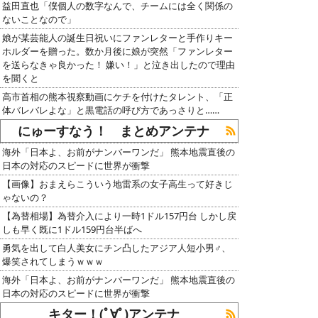
益田直也「僕個人の数字なんで、チームには全く関係の
ないことなので」
娘が某芸能人の誕生日祝いにファンレターと手作りキー
ホルダーを贈った。数か月後に娘が突然「ファンレター
を送らなきゃ良かった！ 嫌い！」と泣き出したので理由
を聞くと
高市首相の熊本視察動画にケチを付けたタレント、「正
体バレバレよな」と黒電話の呼び方であっさりと……
にゅーすなう！ まとめアンテナ
海外「日本よ、お前がナンバーワンだ」 熊本地震直後の
日本の対応のスピードに世界が衝撃
【画像】おまえらこういう地雷系の女子高生って好きじ
ゃないの？
【為替相場】為替介入により一時1ドル157円台 しかし戻
しも早く既に1ドル159円台半ばへ
勇気を出して白人美女にチン凸したアジア人短小男♂、
爆笑されてしまうｗｗｗ
海外「日本よ、お前がナンバーワンだ」 熊本地震直後の
日本の対応のスピードに世界が衝撃
キター！(ﾟ∀ﾟ)アンテナ