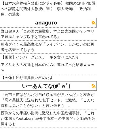
【日本水産物輸入禁止に釈明が必要】 韓国のCPTPP加盟
への課題を関西外大教授に聞く 李大統領に「政治利
用」の過去
anaguro
野口健さん「この国の避難所。本当に先進国か？ソマリ
ア難民キャンプ以下と言われてる」
勇者ダイくん最高魔法が「ライデイン」しかないのに勇
者を名乗ってしまう
【画像】ハンバーグとステーキを食べに来たぞー
アメリカ人の友達を日本のジムに連れてった結末ｗｗｗ
ｗ
【画像】釣り道具買い占めたよ
いーあんてな(#ﾟｗﾟ)
「高市早苗はどんだけ自己顕示欲が強いんだ」と左派が
『高木美帆氏に送られた包丁セット』に激怒、「こんな
首相は見たことがない」と言い張るも……
西側からの手痛い指摘に激怒した中国総領事館、「これ
が米国人Youtuberが紹介する本当の中国だ」と動画を公
開するも……