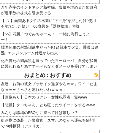
万年赤字のインドネシア新幹線。負債を埋めるため政府
が過半数の株式を引き受ける
【 つ 】面識ある女性の水筒に"下半身"を押し付け"使用
不能"にした疑い 66歳男を「器物損壊」容疑
【SS】花帆「つぐみちゃーん！ 一緒に海行こうよ
ー！」
韓国陸軍の射撃訓練中だったK1E1戦車で火災、乗員は避
難…エンジンルーム付近から出火！
化石賞だの御高説を宣っていたヨーロッパ、自分が猛暑
に襲われると為すすべべもなくダメージを受けてしまい
おまとめ : おすすめ
友達「お前の彼女ブッサイク過ぎやろｗｗ」ワイ「だよ
なｗｗｗさっさと別れたいわｗｗｗ」
【画像あり】日本のセクシー女性犯罪者一覧www
【悲報】クロちゃん、とち狂ったツイートをするwww
みんなは職場のBBQなに持ってけば嬉しい？
街路樹に偽装した警察官、スマホのながら運転を6時間
で74件摘発（アメリカ）