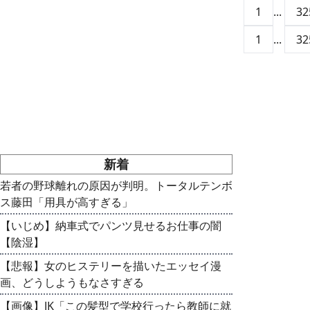
1
...
32
1
...
32
新着
若者の野球離れの原因が判明。トータルテンボ
ス藤田「用具が高すぎる」
【いじめ】納車式でパンツ見せるお仕事の闇
【陰湿】
【悲報】女のヒステリーを描いたエッセイ漫
画、どうしようもなさすぎる
【画像】JK「この髪型で学校行ったら教師に就