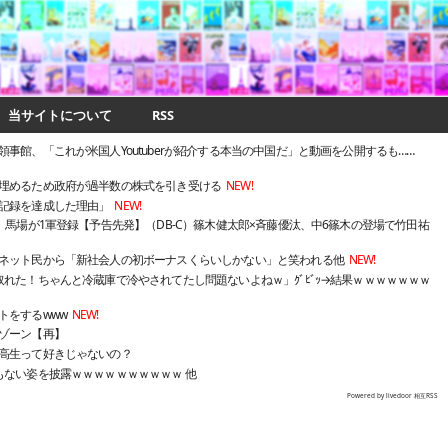
当サイトについて
RSS
事館、「これが米国人Youtuberが紹介する本当の中国だ」と動画を公開するも……
埋めるため政府が過半数の株式を引き受ける
NEW!
記録を達成した理由」
NEW!
、馬場が1軍登録【予告先発】（DB-C）篠木健太郎×斉藤優汰、中6篠木の登場で竹田祐
ネット民から「新社会人の初ボーナスくらいしかない」と笑われる他
NEW!
れた！ちゃんと冷蔵庫で冷やされてたし問題ないよねｗ」ｸﾞﾋﾞｯ→結果ｗｗｗｗｗｗｗ
トをするwww
NEW!
ゾーン【再】
高生って好きじゃないの？
もない姿を披露ｗｗｗｗｗｗｗｗｗｗ 他
Powered by livedoor 相互RSS