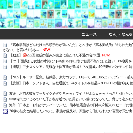
ニュース
なんJ・なんG
「高市早苗はどんだけ自己顕示欲が強いんだ」と左派が『高木美帆氏に送られた包
がない」と言い張るも……
NEW!
【動画】㊗️2万回 続編の望みが完全に絶たれた不遇の名作6選
NEW!
【 つ 】面識ある女性の水筒に"下半身"を押し付け"使用不能"にした疑い 66歳男
【衝撃】アナスタシアに明確な上位互換が登場！？友情威力10倍級のバケモン性能 
【NGS】ルーサー緊急、新武器、東方コラボ、EXレベル40… 8/5はアップデート盛り沢山
【悲報】日本一ソフトさん、自社通販で174タイトルを新品～90％OFFの投げ売り
友達「お前の彼女ブッサイク過ぎやろｗｗ」ワイ「だよなｗｗｗさっさと別れたい
中学時代にいじめていた子が私が近づいた男といい感じになってた。脅して泣かせ
海外「日本よ、お前がナンバーワンだ」 熊本地震直後の日本の対応のスピードに世
36歳の彼女と結婚したいのに、家族が猛反対。家族から信じられない言葉が飛び出し