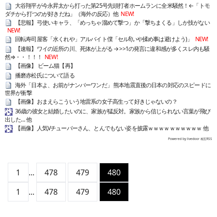
大谷翔平が今永昇太から打った第25号先頭打者ホームランに全米騒然！←「トモ
ダチから打つのが好きだね」（海外の反応）他
NEW!
【悲報】弓使いキャラ、「めっちゃ溜めて撃つ」か「撃ちまくる」しか技がない
NEW!
回転寿司屋客「水くれや」アルバイト僕「セルf(いや揉め事は避けよう)」
NEW!
【速報】ワイの近所の川、死体が上がる → >>1の発言に違和感が多くスレ内も騒
然⇒・・！！！
NEW!
【画像】 ビーム猫【再】
播磨赤松氏について語る
海外「日本よ、お前がナンバーワンだ」 熊本地震直後の日本の対応のスピードに
世界が衝撃
【画像】おまえらこういう地雷系の女子高生って好きじゃないの？
36歳の彼女と結婚したいのに、家族が猛反対。家族から信じられない言葉が飛び
出した… 他
【画像】人気Vチューバーさん、とんでもない姿を披露ｗｗｗｗｗｗｗｗｗｗ 他
Powered by livedoor 相互RSS
1
...
478
479
480
1
...
478
479
480