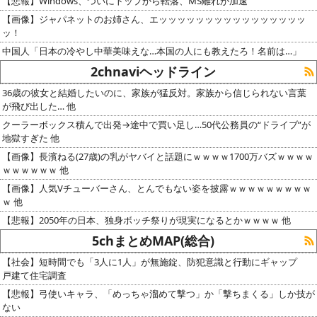
【悲報】Windows、ついにトップから転落、MS離れが加速
【画像】ジャパネットのお姉さん、エッッッッッッッッッッッッッッッッ
ッ！
中国人「日本の冷やし中華美味えな…本国の人にも教えたろ！名前は…」
2chnaviヘッドライン
36歳の彼女と結婚したいのに、家族が猛反対。家族から信じられない言葉
が飛び出した… 他
クーラーボックス積んで出発→途中で買い足し…50代公務員の“ドライブ”が
地獄すぎた 他
【画像】長濱ねる(27歳)の乳がヤバイと話題にｗｗｗｗ1700万バズｗｗｗｗ
ｗｗｗｗｗｗ 他
【画像】人気Vチューバーさん、とんでもない姿を披露ｗｗｗｗｗｗｗｗｗ
ｗ 他
【悲報】2050年の日本、独身ボッチ祭りが現実になるとかｗｗｗｗ 他
5chまとめMAP(総合)
【社会】短時間でも「3人に1人」が無施錠、防犯意識と行動にギャップ
戸建て住宅調査
【悲報】弓使いキャラ、「めっちゃ溜めて撃つ」か「撃ちまくる」しか技が
ない