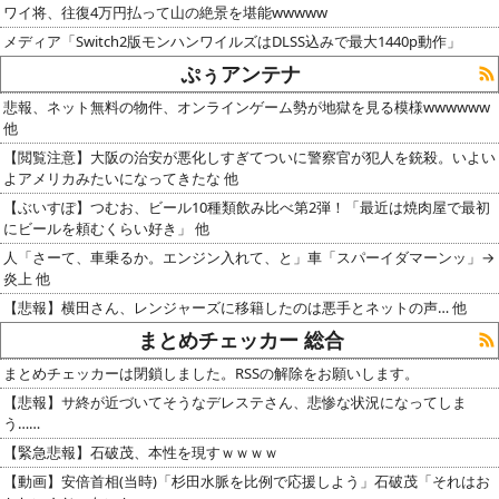
ワイ将、往復4万円払って山の絶景を堪能wwwww
メディア「Switch2版モンハンワイルズはDLSS込みで最大1440p動作」
ぷぅアンテナ
悲報、ネット無料の物件、オンラインゲーム勢が地獄を見る模様wwwwww
他
【閲覧注意】大阪の治安が悪化しすぎてついに警察官が犯人を銃殺。いよい
よアメリカみたいになってきたな 他
【ぶいすぽ】つむお、ビール10種類飲み比べ第2弾！「最近は焼肉屋で最初
にビールを頼むくらい好き」 他
人「さーて、車乗るか。エンジン入れて、と」車「スパーイダマーンッ」→
炎上 他
【悲報】横田さん、レンジャーズに移籍したのは悪手とネットの声… 他
まとめチェッカー 総合
まとめチェッカーは閉鎖しました。RSSの解除をお願いします。
【悲報】サ終が近づいてそうなデレステさん、悲惨な状況になってしま
う……
【緊急悲報】石破茂、本性を現すｗｗｗｗ
【動画】安倍首相(当時)「杉田水脈を比例で応援しよう」石破茂「それはお