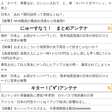
人「さーて、車乗るか。エンジン入れて、と」車「スパーイダマーンッ」→
炎上
日本人「あれ？開示請求って意味なくね？」
【衝撃】NHK職員が番組出演者から性被害‼
にゅーすなう！ まとめアンテナ
海外「日本よ、お前がナンバーワンだ」 熊本地震直後の日本の対応のスピ
ードに世界が衝撃
【画像】おまえらこういう地雷系の女子高生って好きじゃないの？
【為替相場】為替介入により一時1ドル157円台 しかし戻しも早く既に1ドル
159円台半ばへ
勇気を出して白人美女にチン凸したアジア人短小男♂、爆笑されてしまうｗ
ｗｗ
海外「日本よ、お前がナンバーワンだ」 熊本地震直後の日本の対応のスピ
ードに世界が衝撃
キター！(ﾟ∀ﾟ)アンテナ
元ジャンポケ斉藤被告に懲役7年求刑 ロケバスで性的暴行の罪
アメリカ「日本の円安ヤバくね？アジア経済に影響出るし。」
【画像】モンハンワイルズさん、今更体験版を配信wwwwww