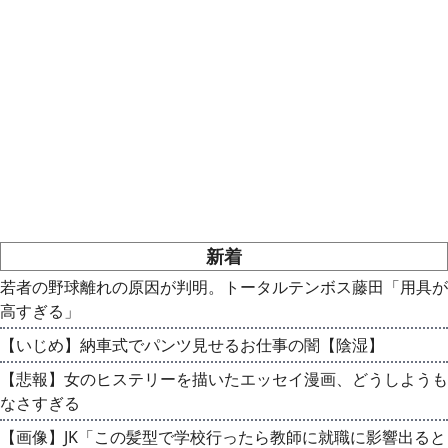
新着
若者の野球離れの原因が判明。トータルテンボス藤田「用具が
高すぎる」
【いじめ】納車式でパンツ見せるお仕事の闇【陰湿】
【悲報】女のヒステリーを描いたエッセイ漫画、どうしようも
なさすぎる
【画像】JK「この髪型で学校行ったら教師に就職に影響出ると