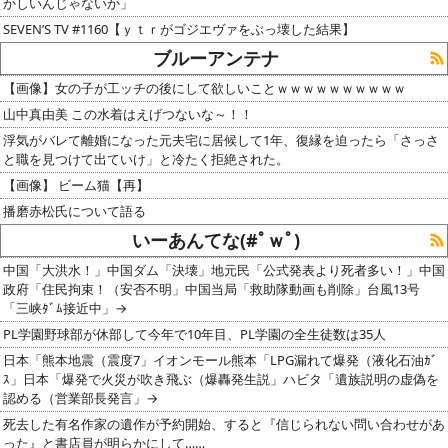
かしいんじゃないか」
SEVEN’S TV #1160【ｙｔｒがゴジエヴァをぶっ壊した結果】
ブルーアンテナ
【画像】女の子が工ッチの後にして欲しいことｗｗｗｗｗｗｗｗｗｗ
山中真由美 この水着はえげつないな～！！
浮気がバレて離婚になった元夫宅に居候して1年、復縁を迫ったら「さっさ
と職を見つけて出ていけ」と冷たく拒絶された。
【画像】 ビーム猫【再】
播磨赤松氏について語る
いーあんてな(#ﾟｗﾟ)
中国「大洪水！」中国ダム「決壊」地元民「公式発表より死者多い！」中国
政府「住民拘束！（安否不明」中国当局「救助隊動画も削除」台風13号
「三峡ﾀﾞﾑ接近中」→
PL学園野球部が休部して今年で10年目、PL学園の全生徒数は35人
日本「熊本地震（震度7」イオンモール熊本「LPG漏れて爆発（液化石油ｶﾞ
ｽ」日本「爆発で火災が吹き飛ぶ（爆轟発生説」ハビタ「遺族説明の虚偽を
認める（営業部長発言」→
死去した有名作家の遺作が予約開始、すると『信じられない問い合わせがあ
った』と書店員が明らかにして……