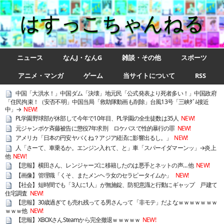
はすっこちゃんねる
ニュース
なんJ・なんG
雑談・その他
スポーツ
アニメ・マンガ
ゲーム
当サイトについて
RSS
中国「大洪水！」中国ダム「決壊」地元民「公式発表より死者多い！」中国政府
「住民拘束！（安否不明」中国当局「救助隊動画も削除」台風13号「三峡ﾀﾞﾑ接近
中」→
NEW!
PL学園野球部が休部して今年で10年目、PL学園の全生徒数は35人
NEW!
元ジャンポケ斉藤被告に懲役7年求刑 ロケバスで性的暴行の罪
NEW!
アメリカ「日本の円安ヤバくね？アジア経済に影響出るし。」
NEW!
人「さーて、車乗るか。エンジン入れて、と」車「スパーイダマーンッ」→炎上
他
NEW!
【悲報】横田さん、レンジャーズに移籍したのは悪手とネットの声… 他
NEW!
【画像】管理職「くそ、またメンヘラ女のセラピータイムか」
NEW!
【社会】短時間でも「3人に1人」が無施錠、防犯意識と行動にギャップ 戸建て
住宅調査
NEW!
【悲報】30歳過ぎても売れ残ってる男さんって「非モテ」だよなｗｗｗｗｗｗｗ
ｗｗｗ他
NEW!
【悲報】XBOXさんSteamから完全撤退ｗｗｗｗｗ
NEW!