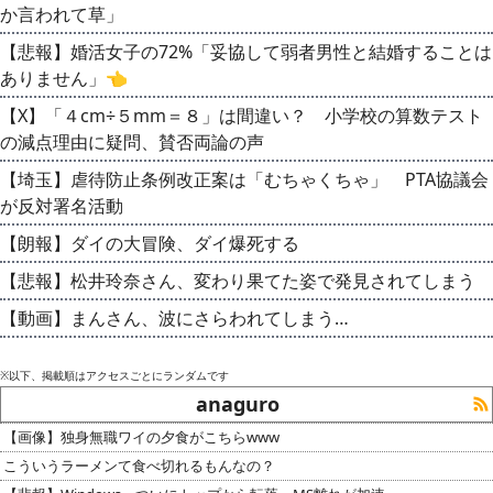
か言われて草」
【悲報】婚活女子の72%「妥協して弱者男性と結婚することは
ありません」👈
【X】「４cm÷５mm＝８」は間違い？ 小学校の算数テスト
の減点理由に疑問、賛否両論の声
【埼玉】虐待防止条例改正案は「むちゃくちゃ」 PTA協議会
が反対署名活動
【朗報】ダイの大冒険、ダイ爆死する
【悲報】松井玲奈さん、変わり果てた姿で発見されてしまう
【動画】まんさん、波にさらわれてしまう…
※以下、掲載順はアクセスごとにランダムです
anaguro
【画像】独身無職ワイの夕食がこちらwww
こういうラーメンて食べ切れるもんなの？