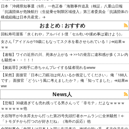
日本「沖縄県知事選（9月」一色正春「海難事件追及（検証」八重山日報
「抗議団体が危険航行（生徒乗せ制限区域侵入」第三者委員会「抗議団体の
構成組織は日本共産党」→
おまとめ : おすすめ
回転寿司屋客「水くれや」アルバイト僕「セルf(いや揉め事は避けよう)」
女さん ｢アイドルが19歳にもなってスク水を着させられている！｣⇒結果ｗ
ｗｗ
【速報】ワイの近所の川、死体が上がる → >>1の発言に違和感が多くスレ内
も騒然⇒・・！！！
【嫉妬罪】JK相手に赤ちゃんプレイする猛者現れるwww
【呆然】面接官「日本に刀鍛冶は何人いるか推定してください」 俺「188人
です」 面接官「どういう風に考えましたか？」俺「知ってました」⇒結果w
ww
News人
【悲報】30歳過ぎても売れ残ってる男さんって「非モテ」だよなｗｗｗｗ
ｗｗｗｗｗｗ他
大谷翔平が今永昇太から打った第25号先頭打者ホームランに全米騒然！←
「トモダチから打つのが好きだね」（海外の反応）他
全国知事会「外国人は日本人と同じ生活者で、地域の担い手。多文化共生の