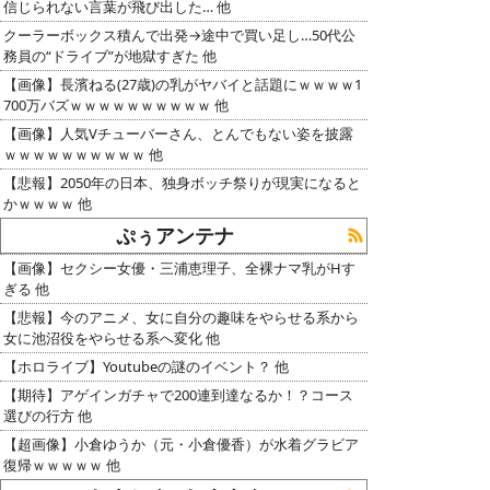
信じられない言葉が飛び出した… 他
クーラーボックス積んで出発→途中で買い足し…50代公
務員の“ドライブ”が地獄すぎた 他
【画像】長濱ねる(27歳)の乳がヤバイと話題にｗｗｗｗ1
700万バズｗｗｗｗｗｗｗｗｗｗ 他
【画像】人気Vチューバーさん、とんでもない姿を披露
ｗｗｗｗｗｗｗｗｗｗ 他
【悲報】2050年の日本、独身ボッチ祭りが現実になると
かｗｗｗｗ 他
ぷぅアンテナ
【画像】セクシー女優・三浦恵理子、全裸ナマ乳がHす
ぎる 他
【悲報】今のアニメ、女に自分の趣味をやらせる系から
女に池沼役をやらせる系へ変化 他
【ホロライブ】Youtubeの謎のイベント？ 他
【期待】アゲインガチャで200連到達なるか！？コース
選びの行方 他
【超画像】小倉ゆうか（元・小倉優香）が水着グラビア
復帰ｗｗｗｗｗ 他