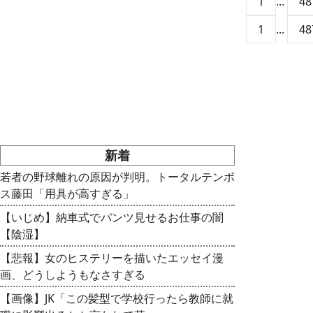
1
...
48
1
...
48
新着
若者の野球離れの原因が判明。トータルテンボ
ス藤田「用具が高すぎる」
【いじめ】納車式でパンツ見せるお仕事の闇
【陰湿】
【悲報】女のヒステリーを描いたエッセイ漫
画、どうしようもなさすぎる
【画像】JK「この髪型で学校行ったら教師に就