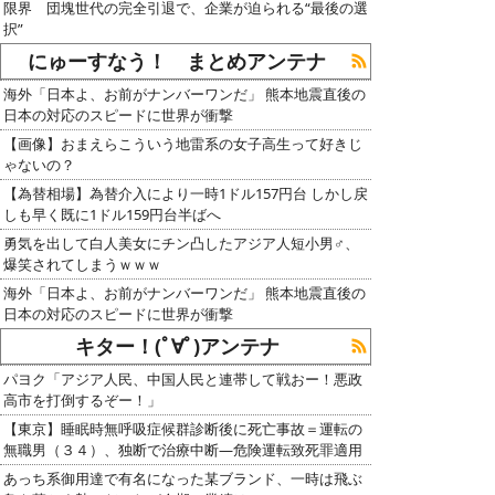
限界 団塊世代の完全引退で、企業が迫られる“最後の選
択”
にゅーすなう！ まとめアンテナ
海外「日本よ、お前がナンバーワンだ」 熊本地震直後の
日本の対応のスピードに世界が衝撃
【画像】おまえらこういう地雷系の女子高生って好きじ
ゃないの？
【為替相場】為替介入により一時1ドル157円台 しかし戻
しも早く既に1ドル159円台半ばへ
勇気を出して白人美女にチン凸したアジア人短小男♂、
爆笑されてしまうｗｗｗ
海外「日本よ、お前がナンバーワンだ」 熊本地震直後の
日本の対応のスピードに世界が衝撃
キター！(ﾟ∀ﾟ)アンテナ
パヨク「アジア人民、中国人民と連帯して戦おー！悪政
高市を打倒するぞー！」
【東京】睡眠時無呼吸症候群診断後に死亡事故＝運転の
無職男（３４）、独断で治療中断―危険運転致死罪適用
あっち系御用達で有名になった某ブランド、一時は飛ぶ