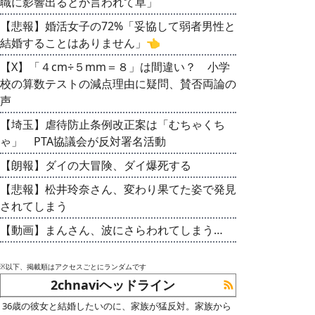
職に影響出るとか言われて草」
【悲報】婚活女子の72%「妥協して弱者男性と
結婚することはありません」👈
【X】「４cm÷５mm＝８」は間違い？ 小学
校の算数テストの減点理由に疑問、賛否両論の
声
【埼玉】虐待防止条例改正案は「むちゃくち
ゃ」 PTA協議会が反対署名活動
【朗報】ダイの大冒険、ダイ爆死する
【悲報】松井玲奈さん、変わり果てた姿で発見
されてしまう
【動画】まんさん、波にさらわれてしまう…
※以下、掲載順はアクセスごとにランダムです
2chnaviヘッドライン
36歳の彼女と結婚したいのに、家族が猛反対。家族から