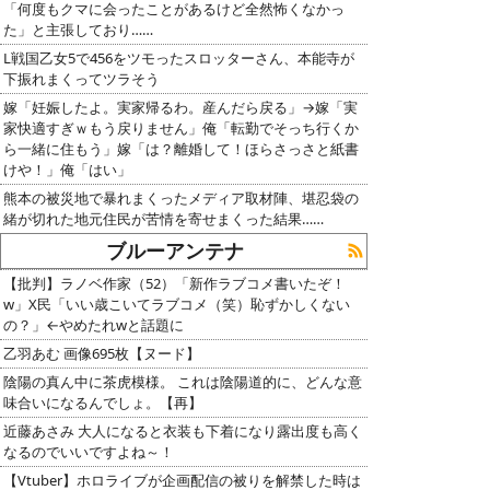
「何度もクマに会ったことがあるけど全然怖くなかっ
た」と主張しており……
L戦国乙女5で456をツモったスロッターさん、本能寺が
下振れまくってツラそう
嫁「妊娠したよ。実家帰るわ。産んだら戻る」→嫁「実
家快適すぎｗもう戻りません」俺「転勤でそっち行くか
ら一緒に住もう」嫁「は？離婚して！ほらさっさと紙書
けや！」俺「はい」
熊本の被災地で暴れまくったメディア取材陣、堪忍袋の
緒が切れた地元住民が苦情を寄せまくった結果……
ブルーアンテナ
【批判】ラノベ作家（52）「新作ラブコメ書いたぞ！
w」X民「いい歳こいてラブコメ（笑）恥ずかしくない
の？」←やめたれwと話題に
乙羽あむ 画像695枚【ヌード】
陰陽の真ん中に茶虎模様。 これは陰陽道的に、どんな意
味合いになるんでしょ。【再】
近藤あさみ 大人になると衣装も下着になり露出度も高く
なるのでいいですよね～！
【Vtuber】ホロライブが企画配信の被りを解禁した時は