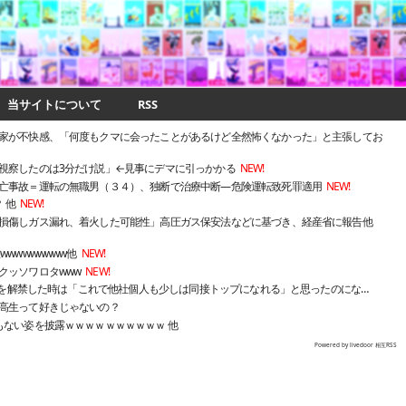
当サイトについて
RSS
家が不快感、「何度もクマに会ったことがあるけど全然怖くなかった」と主張してお
視察したのは3分だけ説」←見事にデマに引っかかる
NEW!
亡事故＝運転の無職男（３４）、独断で治療中断―危険運転致死罪適用
NEW!
 他
NEW!
損傷しガス漏れ、着火した可能性」高圧ガス保安法などに基づき、経産省に報告他
wwwwwwww他
NEW!
クッソワロタwww
NEW!
被りを解禁した時は「これで他社個人も少しは同接トップになれる」と思ったのにな…
高生って好きじゃないの？
もない姿を披露ｗｗｗｗｗｗｗｗｗｗ 他
Powered by livedoor 相互RSS