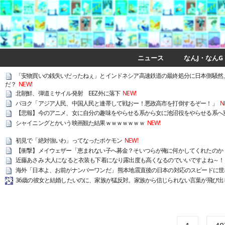
ニュース
なんJ・なんG
「安物買いの銭失いだったねぇ」とインドネシア高速鉄道の最終処分に日本側騒然
だ？
NEW!
北朝鮮、弾道ミサイル発射 EEZ外に落下
NEW!
パヨク「アジア人民、中国人民と連帯して戦おー！悪政高市を打倒するぞー！」
N
【悲報】今のアニメ、女に自分の趣味をやらせる系から女に池沼役をやらせる系へ変
シャイニングとかいう映画観た結果ｗｗｗｗｗｗｗ
NEW!
初見で「絶対強いわ」ってなったポケモン
NEW!
【衝撃】メイウェザー「恵まれない子へ募金？そいつらが俺に何かしてくれたのか
近藤あさみ 大人になると衣装も下着になり露出度も高くなるのでいいですよね～！
海外「日本よ、お前がナンバーワンだ」 熊本地震直後の日本の対応のスピードに世
36歳の彼女と結婚したいのに、家族が猛反対。家族から信じられない言葉が飛び出し