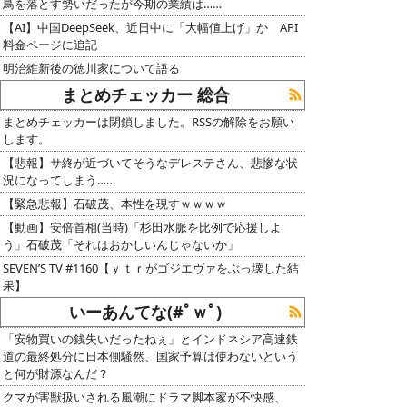
鳥を落とす勢いだったが今期の業績は……
【AI】中国DeepSeek、近日中に「大幅値上げ」か API
料金ページに追記
明治維新後の徳川家について語る
まとめチェッカー 総合
まとめチェッカーは閉鎖しました。RSSの解除をお願い
します。
【悲報】サ終が近づいてそうなデレステさん、悲惨な状
況になってしまう……
【緊急悲報】石破茂、本性を現すｗｗｗｗ
【動画】安倍首相(当時)「杉田水脈を比例で応援しよ
う」石破茂「それはおかしいんじゃないか」
SEVEN’S TV #1160【ｙｔｒがゴジエヴァをぶっ壊した結
果】
いーあんてな(#ﾟｗﾟ)
「安物買いの銭失いだったねぇ」とインドネシア高速鉄
道の最終処分に日本側騒然、国家予算は使わないという
と何が財源なんだ？
クマが害獣扱いされる風潮にドラマ脚本家が不快感、