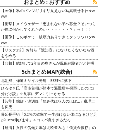
おまとめ : おすすめ
【画像】私のパンツギリギリ見えない写真載せるわ⇒w
ww
【衝撃】メイウェザー「恵まれない子へ募金？そいつら
が俺に何かしてくれたのか・・・・・・？」⇒！！！
【画像】このボケて、破壊力ありすぎてクッソワロタw
ww
【リスク3倍】お前ら「認知症」になりたくないなら酒
をやめろ
【悲報】結婚して2年目の奥さんが風俗経験者だと判明
5chまとめMAP(総合)
北朝鮮、弾道ミサイル発射 EEZ外に落下
ひろゆき氏「高市首相が熊本で避難所を視察したのは3
分だけ説」←見事にデマに引っかかる
【芸能】錦鯉・渡辺隆「飲み代は収入のほぼ…」税理士
も仰天
骨延長手術「0.2％の確率で一生歩けない体になるけど足
が10cm伸びます」←コスパ良すぎるだろ
【経済】女性の労働力率は北欧並みも「低賃金依存」の