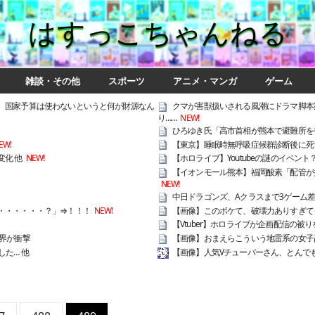
はすっこちゃんねる
雑談・その他
スポーツ
アニメ・マンガ
ゲーム
、国家予算は使わないというと何が財源なん
クマが害獣扱いされる風潮にドラマ脚本
り……
NEW!
ひろゆき氏「高市首相が熊本で避難所を
EW!
【東京】睡眠時無呼吸症候群診断後に死
化 他
NEW!
【ホロライブ】Youtubeの謎のイベント？
【イオンモール熊本】福岡酸素「配管が
NEW!
中日ドラゴンズ、Aクラスまで3ゲーム差w
・・・・・・？」⇒！！！
NEW!
【画像】このボケて、破壊力ありすぎて
【Vtuber】ホロライブが企画配信の
界が衝撃
【画像】おまえらこういう地雷系の女子
た… 他
【画像】人気Vチューバーさん、とんで