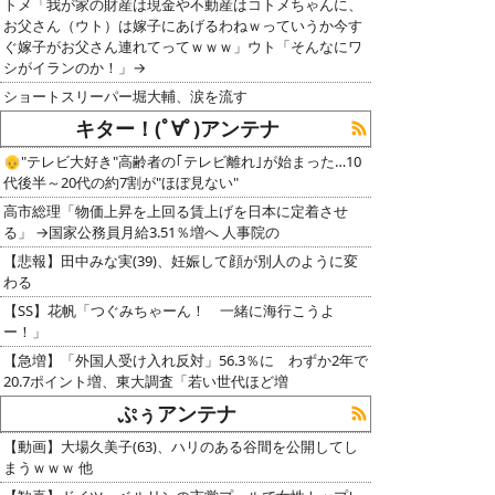
トメ「我が家の財産は現金や不動産はコトメちゃんに、
お父さん（ウト）は嫁子にあげるわねｗっていうか今す
ぐ嫁子がお父さん連れてってｗｗｗ」ウト「そんなにワ
シがイランのか！」→
ショートスリーパー堀大輔、涙を流す
キター！(ﾟ∀ﾟ)アンテナ
👴"テレビ大好き"高齢者の｢テレビ離れ｣が始まった…10
代後半～20代の約7割が"ほぼ見ない"
高市総理「物価上昇を上回る賃上げを日本に定着させ
る」 →国家公務員月給3.51％増へ 人事院の
【悲報】田中みな実(39)、妊娠して顔が別人のように変
わる
【SS】花帆「つぐみちゃーん！ 一緒に海行こうよ
ー！」
【急増】「外国人受け入れ反対」56.3％に わずか2年で
20.7ポイント増、東大調査「若い世代ほど増
ぷぅアンテナ
【動画】大場久美子(63)、ハリのある谷間を公開してし
まうｗｗｗ 他