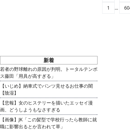
1
...
60
新着
若者の野球離れの原因が判明。トータルテンボ
ス藤田「用具が高すぎる」
【いじめ】納車式でパンツ見せるお仕事の闇
【陰湿】
【悲報】女のヒステリーを描いたエッセイ漫
画、どうしようもなさすぎる
【画像】JK「この髪型で学校行ったら教師に就
職に影響出るとか言われて草」