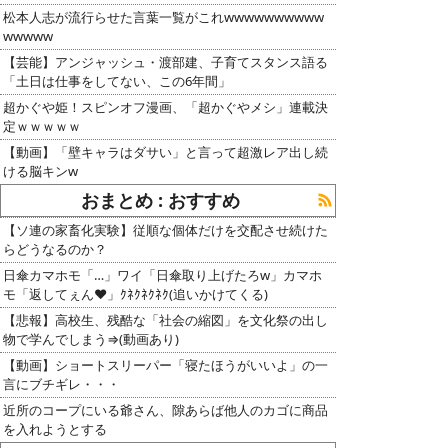
松本人志が流行らせた言葉一覧がこれwwwwwwwwww
wwwww
【芸能】アンジャッシュ・渡部建、子育てスタンス語る
「土日は仕事をしてない、この6年間」
超かぐや姫！スピンオフ漫画、「超かぐやメシ」連載決
定ｗｗｗｗｗ
【動画】「壁キャラはダサい」と言って超激レア出し続
ける脳キンw
おまとめ : おすすめ
【ソ連の家畜化実験】従順な個体だけを交配させ続けた
らどうなるのか？
日傘カマホモ「…」ワイ「日傘取り上げたろw」カマホ
モ「返してぇん❤」ｸﾈｸﾈｸﾈｸ(追いかけてくる)
【悲報】高校生、残酷な「社会の縮図」を文化祭の出し
物で学んでしまう⇒(動画あり)
【動画】ショートスリーパー「寝たほうがいいよ」の一
言にブチギレ・・・
近所のコープにいる爺さん、隙あらば他人のカゴに商品
を入れようとする