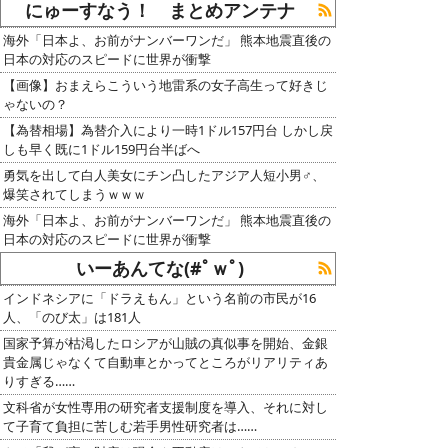
にゅーすなう！ まとめアンテナ
海外「日本よ、お前がナンバーワンだ」 熊本地震直後の
日本の対応のスピードに世界が衝撃
【画像】おまえらこういう地雷系の女子高生って好きじ
ゃないの？
【為替相場】為替介入により一時1ドル157円台 しかし戻
しも早く既に1ドル159円台半ばへ
勇気を出して白人美女にチン凸したアジア人短小男♂、
爆笑されてしまうｗｗｗ
海外「日本よ、お前がナンバーワンだ」 熊本地震直後の
日本の対応のスピードに世界が衝撃
いーあんてな(#ﾟｗﾟ)
インドネシアに「ドラえもん」という名前の市民が16
人、「のび太」は181人
国家予算が枯渇したロシアが山賊の真似事を開始、金銀
貴金属じゃなくて自動車とかってところがリアリティあ
りすぎる……
文科省が女性専用の研究者支援制度を導入、それに対し
て子育て負担に苦しむ若手男性研究者は……