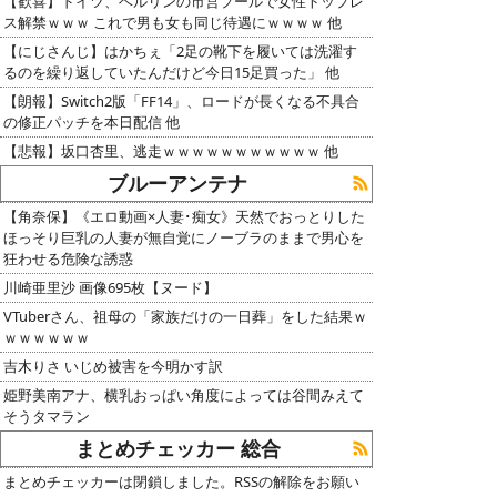
【歓喜】ドイツ、ベルリンの市営プールで女性トップレ
ス解禁ｗｗｗ これで男も女も同じ待遇にｗｗｗｗ 他
【にじさんじ】はかちぇ「2足の靴下を履いては洗濯す
るのを繰り返していたんだけど今日15足買った」 他
【朗報】Switch2版「FF14」、ロードが長くなる不具合
の修正パッチを本日配信 他
【悲報】坂口杏里、逃走ｗｗｗｗｗｗｗｗｗｗｗ 他
ブルーアンテナ
【角奈保】《エロ動画×人妻･痴女》天然でおっとりした
ほっそり巨乳の人妻が無自覚にノーブラのままで男心を
狂わせる危険な誘惑
川崎亜里沙 画像695枚【ヌード】
VTuberさん、祖母の「家族だけの一日葬」をした結果ｗ
ｗｗｗｗｗｗ
吉木りさ いじめ被害を今明かす訳
姫野美南アナ、横乳おっぱい角度によっては谷間みえて
そうタマラン
まとめチェッカー 総合
まとめチェッカーは閉鎖しました。RSSの解除をお願い