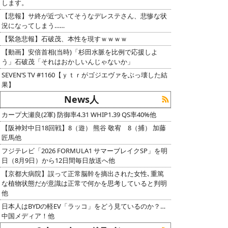
します。
【悲報】サ終が近づいてそうなデレステさん、悲惨な状
況になってしまう……
【緊急悲報】石破茂、本性を現すｗｗｗｗ
【動画】安倍首相(当時)「杉田水脈を比例で応援しよ
う」石破茂「それはおかしいんじゃないか」
SEVEN’S TV #1160【ｙｔｒがゴジエヴァをぶっ壊した結
果】
News人
カープ大瀬良(2軍) 防御率4.31 WHIP1.39 QS率40%他
【阪神対中日18回戦】8（遊） 熊谷 敬宥 8（捕） 加藤
匠馬他
フジテレビ「2026 FORMULA1 サマーブレイクSP」を明
日（8月9日）から12日間毎日放送へ他
【京都大病院】誤って正常脳幹を摘出された女性､重篤
な植物状態だが意識は正常で何かを思考していると判明
他
日本人はBYDの軽EV「ラッコ」をどう見ているのか？…
中国メディア！他