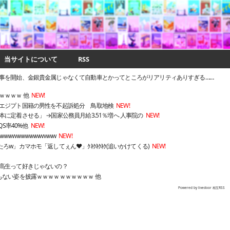
当サイトについて
RSS
事を開始、金銀貴金属じゃなくて自動車とかってところがリアリティありすぎる……
ｗｗｗｗ 他
NEW!
エジプト国籍の男性を不起訴処分 鳥取地検
NEW!
に定着させる」 →国家公務員月給3.51％増へ 人事院の
NEW!
 QS率40%他
NEW!
wwwwwwwwwwww
NEW!
w」カマホモ「返してぇん❤」ｸﾈｸﾈｸﾈｸ(追いかけてくる)
NEW!
高生って好きじゃないの？
もない姿を披露ｗｗｗｗｗｗｗｗｗｗ 他
Powered by livedoor 相互RSS