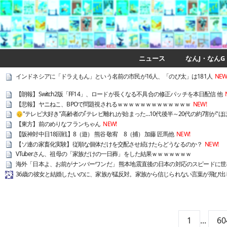
ニュース
なんJ・なんG
インドネシアに「ドラえもん」という名前の市民が16人、「のび太」は181人
NEW
【朗報】Switch2版「FF14」、ロードが長くなる不具合の修正パッチを本日配信 他
【悲報】ヤニねこ、BPOで問題視されるｗｗｗｗｗｗｗｗｗｗｗｗｗ
NEW!
👴"テレビ大好き"高齢者の｢テレビ離れ｣が始まった…10代後半～20代の約7割が"ほ
【東方】前のめりなフランちゃん
NEW!
【阪神対中日18回戦】8（遊） 熊谷 敬宥 8（捕） 加藤 匠馬他
NEW!
【ソ連の家畜化実験】従順な個体だけを交配させ続けたらどうなるのか？
NEW!
VTuberさん、祖母の「家族だけの一日葬」をした結果ｗｗｗｗｗｗｗ
海外「日本よ、お前がナンバーワンだ」 熊本地震直後の日本の対応のスピードに世
36歳の彼女と結婚したいのに、家族が猛反対。家族から信じられない言葉が飛び出し
1
...
60