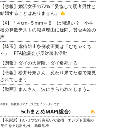
【悲報】婚活女子の72%「妥協して弱者男性と
結婚することはありません」👈
【X】「４cm÷５mm＝８」は間違い？ 小学
校の算数テストの減点理由に疑問、賛否両論の
声
【埼玉】虐待防止条例改正案は「むちゃくち
ゃ」 PTA協議会が反対署名活動
【朗報】ダイの大冒険、ダイ爆死する
【悲報】松井玲奈さん、変わり果てた姿で発見
されてしまう
【動画】まんさん、波にさらわれてしまう…
※以下、掲載順はアクセスごとにランダムです
5chまとめMAP(総合)
【不起訴】わいせつな行為疑いで逮捕 エジプト国籍の
男性を不起訴処分 鳥取地検