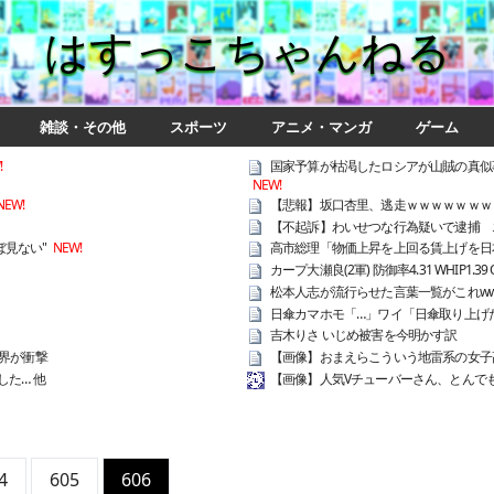
はすっこちゃんねる
雑談・その他
スポーツ
アニメ・マンガ
ゲーム
!
国家予算が枯渇したロシアが山賊の真似
NEW!
NEW!
【悲報】坂口杏里、逃走ｗｗｗｗｗｗｗ
【不起訴】わいせつな行為疑いで逮捕 
ぼ見ない"
NEW!
高市総理「物価上昇を上回る賃上げを日本
カープ大瀬良(2軍) 防御率4.31 WHIP1.39
松本人志が流行らせた言葉一覧がこれwww
日傘カマホモ「…」ワイ「日傘取り上げたろ
吉木りさ いじめ被害を今明かす訳
界が衝撃
【画像】おまえらこういう地雷系の女子
た… 他
【画像】人気Vチューバーさん、とんで
4
605
606